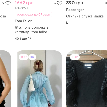
клітинку | tom tailor
і ще
17
40
TOP
TOP
450 грн
180 грн
3
5
0
ZARA
Сорочка жіноча блакитна
бавовняна з завʼязками
а
Блузка zara розмір 28, 