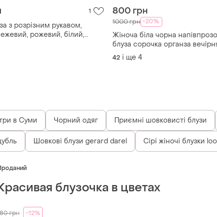
н
800 грн
1
-20%
1000 грн
за з розрізним рукавом,
бежевий, рожевий, білий,
Жіноча біла чорна напівпрозо
й
блуза сорочка органза вечірн
святкова
і ще
4
42
три в Суми
Чорний одяг
Приємні шовковисті блузи
дубль
Шовкові блузи gerard darel
Сірі жіночі блузки lo
Проданий
Красивая блузочка в цветах
180
грн
-12%