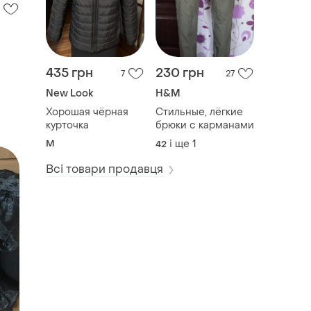
435 грн
230 грн
7
27
New Look
H&M
Хорошая чёрная
Стильные, лёгкие
курточка
брюки с карманами
M
і ще
1
42
Всі товари продавця
стан