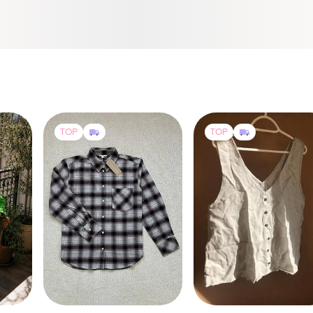
TOP
TOP
1662 грн
390 грн
9
3
0
1749 грн
Passenger
розпродаж до 07 серп
коза
Стильна блузка майка
Tom Tailor
L
🌸 жіноча сорочка в