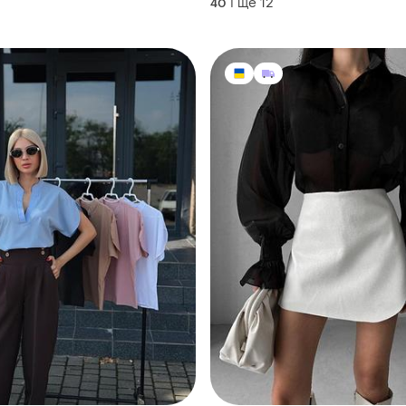
і ще
12
40