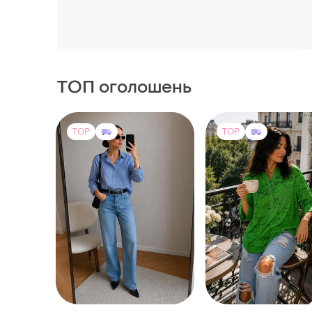
ТОП оголошень
TOP
TOP
250 грн
285 грн
0
-17%
300 грн
Fiver Italy
C&A
Блуза італія 100%віс
Блакитна сорочка з
і ще
1
62
маленьким візерунком