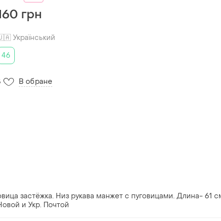
160 грн
🇺🇦 Український
46
В обране
5
овица застёжка. Низ рукава манжет с пуговицами. Длина- 61 с
Новой и Укр. Почтой