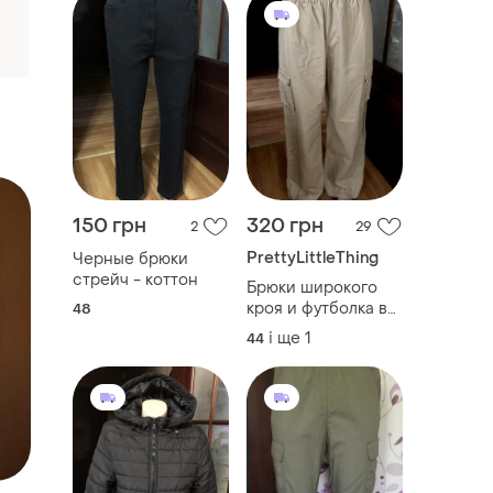
150 грн
320 грн
2
29
PrettyLittleThing
Черные брюки
стрейч - коттон
Брюки широкого
кроя и футболка в
48
подарок
і ще
1
44