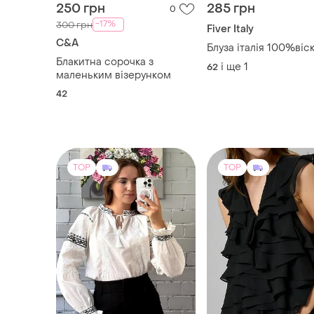
42
TOP
TOP
1099 грн
900 грн
20
-5%
1150 грн
Velvet Heart
Вишиванка з білою та
Блуза opигинал чорн