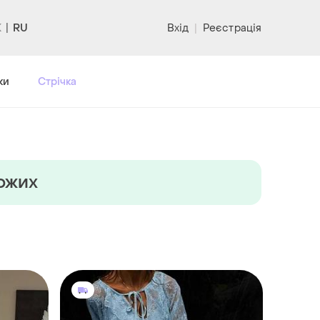
RU
Вхід
|
Реєстрація
ки
Стрічка
хожих