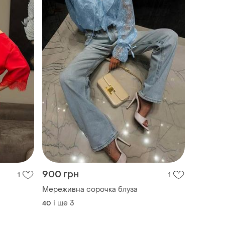
900 грн
1
1
Мереживна сорочка блуза
і ще
3
40