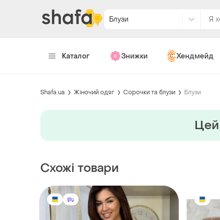
Блузи
Каталог
Знижки
Хендмейд
Shafa.ua
Жіночий одяг
Сорочки та блузи
Блузи
Цей 
Схожі товари