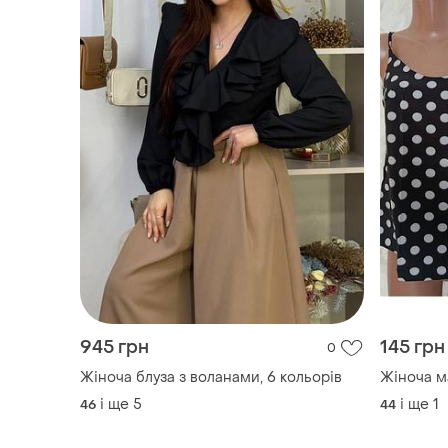
945 грн
145 грн
0
Жіноча блуза з воланами, 6 кольорів
Жіноча м
і ще
5
і ще
1
46
44