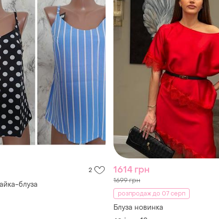
1614 грн
2
1699 грн
айка-блуза
розпродаж до 07 серп
Блуза новинка