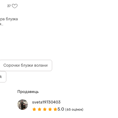
37
ра блузка
я
Сорочки блузки волани
ok
Продавець
sveta19730403
5.0
(65 оцінок)