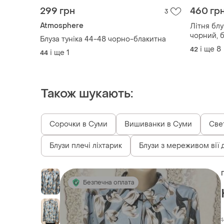
299 грн
460 гр
3
Atmosphere
Літня блу
чорний, 
Блуза туніка 44-48 чорно-блакитна
блакитни
і ще
8
42
і ще
1
44
Також шукають:
Сорочки в Суми
Вишиванки в Суми
Све
Блузи плечі ліхтарик
Блузи з мереживом вії 
Безпечна оплата