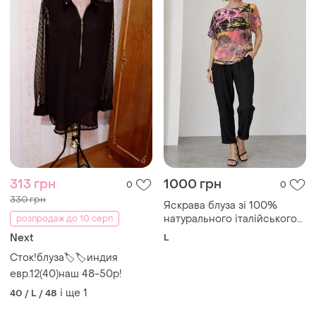
313 грн
1000 грн
0
0
330 грн
Яскрава блуза зі 100%
натурального італійського
розпродаж до 10 серп
трикотажу
Next
L
Сток!блуза🏷🏷индия
евр.12(40)наш 48-50р!
і ще
1
40 / L / 48