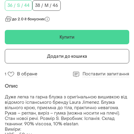
36 / S / 44
38 / M / 46
до 2.0 ₴ бонусних
Купити
Додати до кошика
В обране
Поставити запитання
1
Опис
Дуже легка та гарна блузка з оригінальною вишивкою від
відомого іспанського бренду Laura Jimenez. Блузка
вільного крою, приємна до тіла, практично невагома.
Рукав – реглан, виріз – гумка (можна носити на плечі).
Стан нової речі. Розмір S. Виробник: Іспанія. Склад
тканини: 90% viscosa, 10% elastan.
Виміри: