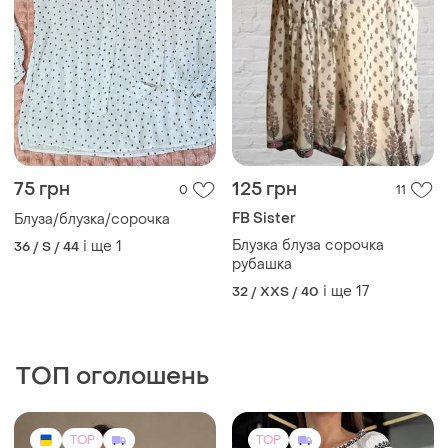
75 грн
125 грн
0
11
FB Sister
Блуза/блузка/сорочка
Блузка блуза сорочка
і ще
1
36 / S / 44
рубашка
і ще
17
32 / XXS / 40
ТОП оголошень
TOP
TOP