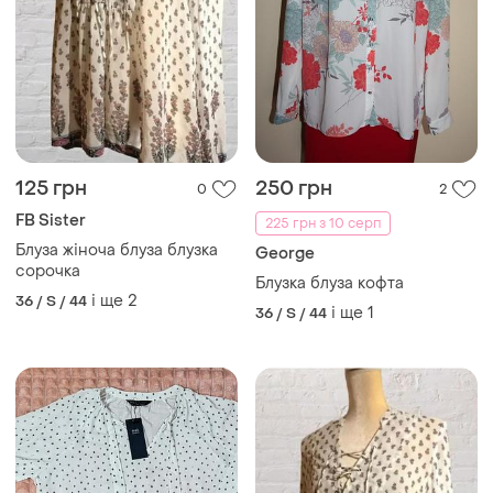
125 грн
250 грн
0
2
FB Sister
225 грн з 10 серп
Блуза жіноча блуза блузка
George
сорочка
Блузка блуза кофта
і ще
2
36 / S / 44
і ще
1
36 / S / 44