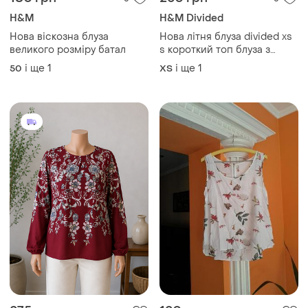
H&M
H&M Divided
Нова віскозна блуза
Нова літня блуза divided xs
великого розміру батал
s короткий топ блуза з
відкритим плечем
і ще
1
і ще
1
50
ХS
блискучий топ