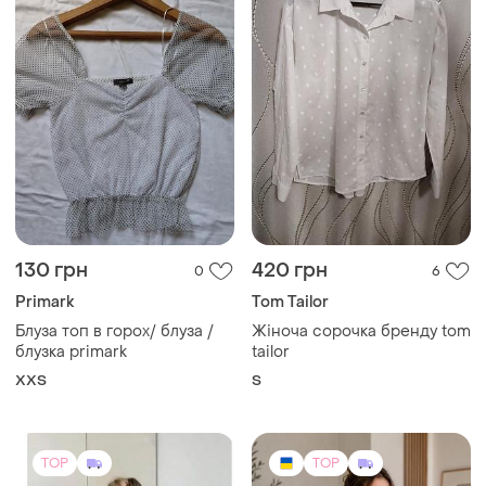
130 грн
420 грн
0
6
Primark
Tom Tailor
Блуза топ в горох/ блуза /
Жіноча сорочка бренду tom
блузка primark
tailor
XХS
S
TOP
TOP