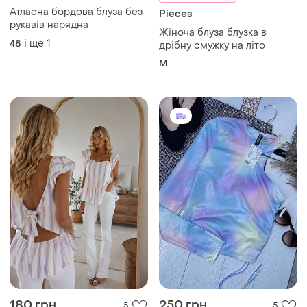
Атласна бордова блуза без
Pieces
рукавів нарядна
Жіноча блуза блузка в
і ще
1
48
дрібну смужку на літо
M
180 грн
250 грн
5
5