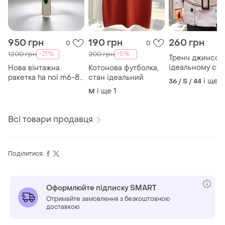
950 грн
190 грн
260 грн
0
0
-21%
-5%
1200 грн
200 грн
Тренч джинсов
ідеальному ста
Нова вінтажна
Котонова футболка,
ракетка ha noi m6-83
стан ідеальний
і ще
1
36 / S / 44
(в'єтнам) у коробці
і ще
1
M
Всі товари продавця
Поділитися:
Оформлюйте підписку SMART
Отримайте замовлення з безкоштовною
доставкою