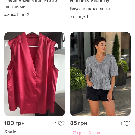
Hindahl & Skudelny
Лляна блуза з вишитими
півоніями
Блуза віскоза льон
і ще
2
42-44
і ще
1
XL
180 грн
85 грн
1
4
Shein
77 грн з 10 серп