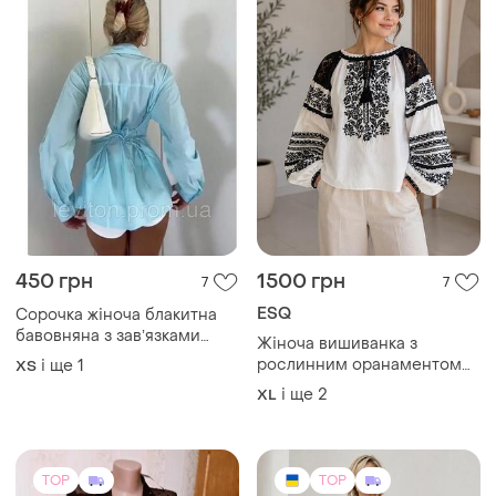
450 грн
1500 грн
7
7
ESQ
Сорочка жіноча блакитна
бавовняна з завʼязками
Жіноча вишиванка з
ззаду по талії
рослинним оранаментом
і ще
1
ХS
esq (туреччина), блуза в
і ще
2
XL
етно стилі. батали
TOP
TOP