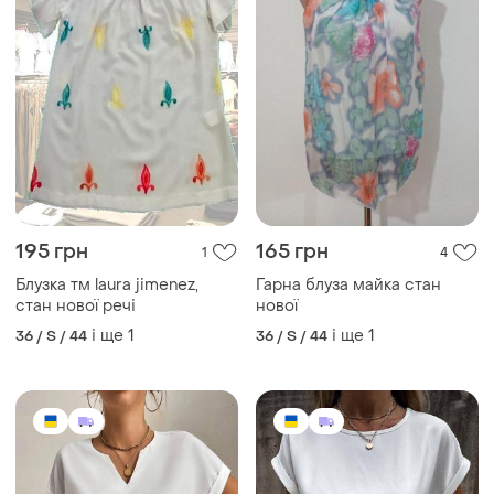
195 грн
165 грн
1
4
Блузка тм laura jimenez,
Гарна блуза майка стан
стан нової речі
нової
і ще
1
і ще
1
36 / S / 44
36 / S / 44