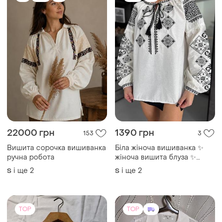
22000 грн
1390 грн
153
3
Вишита сорочка вишиванка
Біла жіноча вишиванка ✨
ручна робота
жіноча вишита блуза ✨
блуза з вишивкою ✨
і ще
2
і ще
2
S
S
TOP
TOP