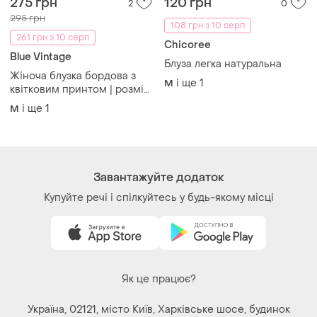
275 грн
120 грн
2
0
295 грн
108 грн з 10 серп
261 грн з 10 серп
Chicoree
Blue Vintage
Блуза легка натуральна
Жіноча блузка бордова з
і ще
1
M
квітковим принтом | розмір
м (повномірний m/l)
і ще
1
M
Завантажуйте додаток
Купуйте речі і спілкуйтесь у будь-якому місці
Як це працює?
Україна, 02121, місто Київ, Харківське шосе, будинок