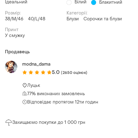
Ідеальний
Білий
Блакитний
Розмір:
Категорії:
38/M/46
40/L/48
Блузи
Сорочки та блузи
Принт
У смужку
Продавець
modna_dama
5.0
(2650 оцінок)
Луцьк
77% виконаних замовлень
Відповідає протягом 12ти годин
Захищаємо покупки до 1 000 грн