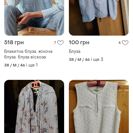
518 грн
100 грн
7
4
Блакитна блуза. жіноча
Блуза
блуза. блуза віскоза
і ще
3
38 / M / 46
і ще
1
38 / M / 46