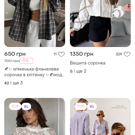
650 грн
1350 грн
11
329
-8%
700 грн
Вишита сорочка
🍂✨ м'якенька фланелева
і ще
2
S
сорочка в клітинку ✨🍂мод.
2010
і ще
3
42
TOP
TOP