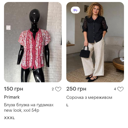
150 грн
250 грн
2
4
Primark
Сорочка з мереживом
Блуза блузка на ґудзиках
L
new look, xxxl 54р
XXXL