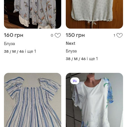
160 грн
150 грн
0
1
Next
Блуза
Блуза
і ще
1
38 / M / 46
і ще
1
38 / M / 46
135 грн
235 грн
3
3