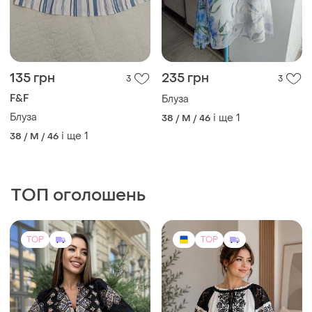
F&F
Блуза
Блуза
і ще
1
38 / M / 46
і ще
1
38 / M / 46
ТОП оголошень
TOP
TOP