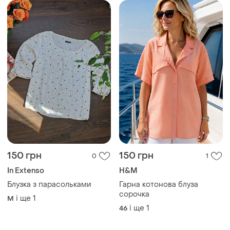
150 грн
150 грн
0
1
In Extenso
H&M
Блузка з парасольками
Гарна котонова блуза
сорочка
і ще
1
M
і ще
1
46