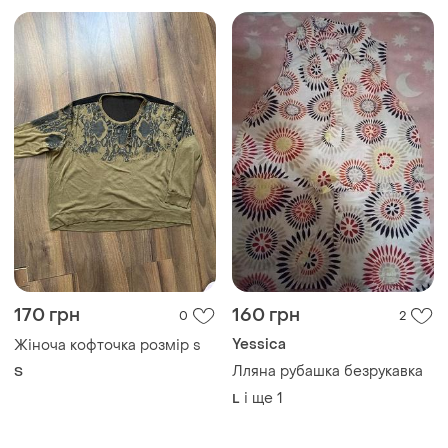
170 грн
160 грн
0
2
Yessica
Жіноча кофточка розмір s
Лляна рубашка безрукавка
S
і ще
1
L