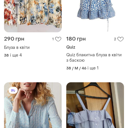
290 грн
180 грн
1
2
Quiz
Блуза в квіти
Quiz блакитна блуза в квіти
і ще
4
38
з баскою
і ще
1
38 / M / 46