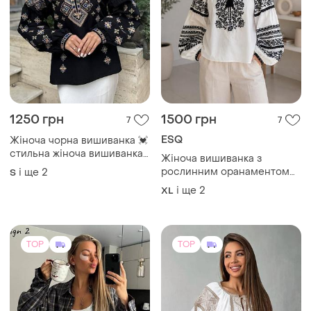
1250 грн
1500 грн
7
7
ESQ
Жіноча чорна вишиванка 💓
стильна жіноча вишиванка
Жіноча вишиванка з
💓 вишита блуза 💓
рослинним оранаментом
і ще
2
S
esq (туреччина), блуза в
і ще
2
XL
етно стилі. батали
TOP
TOP