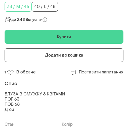
38 / M / 46
40 / L / 48
до 2.4 ₴ бонусних
Купити
Додати до кошика
В обране
Поставити запитання
1
Опис
БЛУЗА В СМУЖКУ З КВІТАМИ
ПОГ 63
ПОБ 68
Д 63
Стан:
Колір: