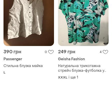
390 грн
249 грн
0
4
Passenger
Geisha Fashion
Стильна блузка майка
Натуральна трикотажна
стрейч блузка-футболка у
L
яскравий тропічний принт
і ще
1
XXXL
батал geisha