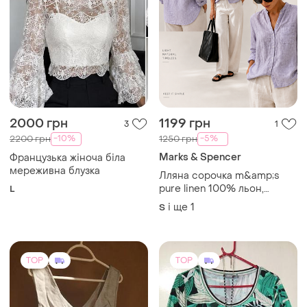
2000 грн
1199 грн
3
1
-10%
-5%
2200 грн
1250 грн
Marks & Spencer
Французька жіноча біла
мереживна блузка
Лляна сорочка m&amp;s
pure linen 100% льон,
L
світло-бузкова
і ще
1
S
TOP
TOP