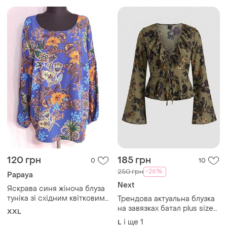
120 грн
185 грн
0
10
-26%
250 грн
Papaya
Next
Яскрава синя жіноча блуза
туніка зі східним квітковим
Трендова актуальна блузка
принтом papaya розмір uk
на завязках батал plus size
XXL
18 2xl
next uk 14 xl 42 🔥🔥🔥
і ще
1
L
Завантажуйте додаток
Купуйте речі і спілкуйтесь у будь-якому місці