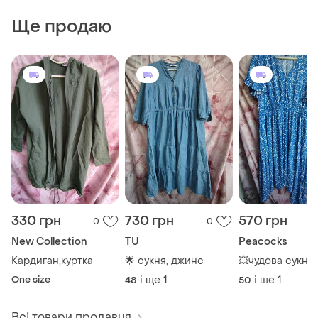
Ще продаю
330 грн
730 грн
570 грн
0
0
New Collection
TU
Peacocks
Кардиган,куртка
🌟 сукня, джинс
💥чудова сукня
One size
і ще
1
і ще
1
48
50
Всі товари продавця