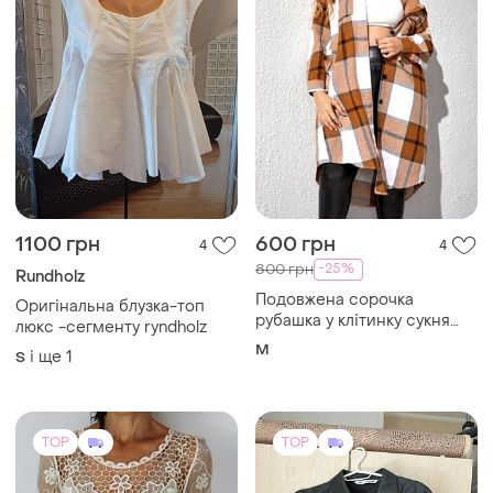
TOP
TOP
200 грн
900 грн
9
17
ZARA
ZARA
Блюзa мережева кольор
Рубашка
крем беж zara basic
і ще
1
36 / S / 44
і ще
1
S