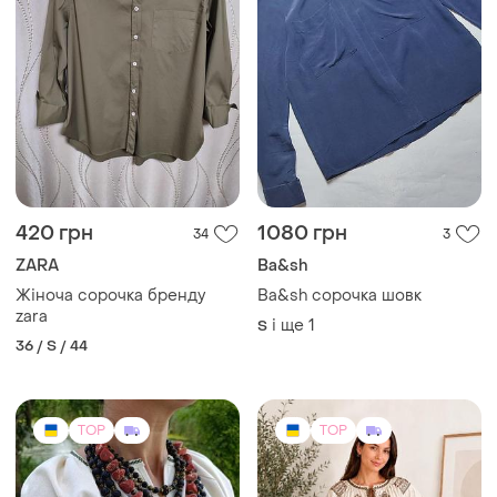
TOP
TOP
8900 грн
2500 грн
2
0
ESQ
Вишита сорочка, ручна
робота
Жіноча сукня-вишиванка
«зоряна» молочного
і ще
2
S
кольору
і ще
2
S