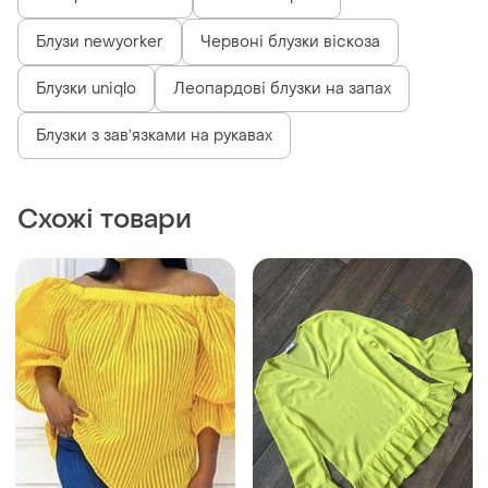
355 грн
119 грн
1
27
-15%
139 грн
Яскрава блуза з пишними
рукавами
Mango
і ще
1
Лимоная блуза, з кльош
36 / S / 44
рукавами, кльош. лимона
блузка з кльош рукавами.
і ще
1
36 / S / 44