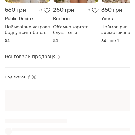
550 грн
250 грн
350 грн
0
0
Public Desire
Boohoo
Yours
Неймовірне яскраве
Об'ємна картата
Неймовірна
боді у принт батал
блуза топ з
асиметрична
№193/1
квітковою вишивкою
шифонова сукн
54
54
і ще
1
54
№61/28
№626/72
Всі товари продавця
Поділитися:
Оформлюйте підписку SMART
Отримайте замовлення з безкоштовною
доставкою
Також шукають: