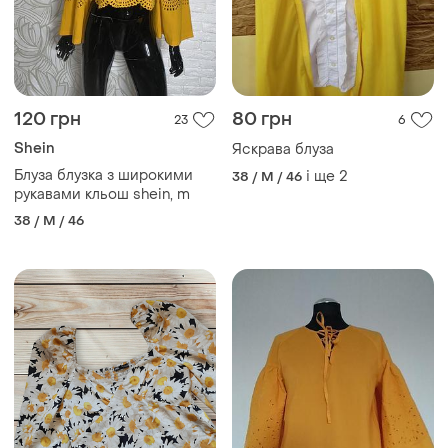
150 грн
180 грн
2
6
ZARA
Primark
Блуза з рукавом
Блуза з об'ємними
рукавами
38 / M / 46
і ще
1
36 / S / 44