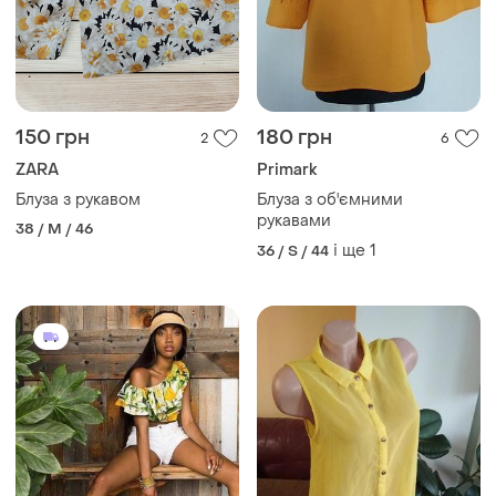
650 грн
125 грн
1
5
Dolce & Gabbana
Яскрава подовжена блуза
Блуза з такими яскравими
38 / M / 46
лимонами
і ще
3
XХS
ТОП оголошень