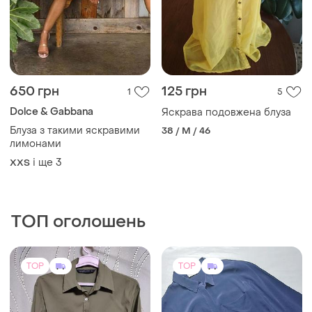
TOP
TOP
420 грн
1080 грн
34
3
ZARA
Ba&sh
Жіноча сорочка бренду
Ba&sh сорочка шовк
zara
і ще
1
S
36 / S / 44