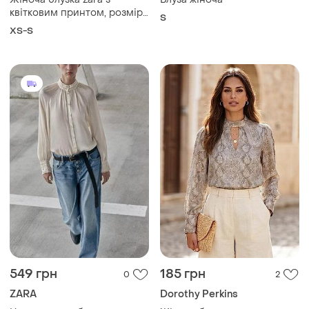
549 грн
185 грн
0
2
ZARA
Dorothy Perkins
Нова атлазна блуза сорочка
Жіноча блуза сорочка
кольору слонової кістки
рубашка женская блузка
зміїний принт змеиный
і ще
1
і ще
1
S
S
dorothy perkins купить
размер хс с м купити
розмір xs s m бежева
бежевая