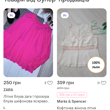
ZARA
323 грн з 10 серп
Літня блуза zara l прозора
блуза шифонова яскраво
Marks & Spencer
рожева блуза вільного крою
L
Кофточка жіноча літня
блуза з бантом та
лляна marks & spence
об’ємними рукавами блуза
і ще
1
XL
зара