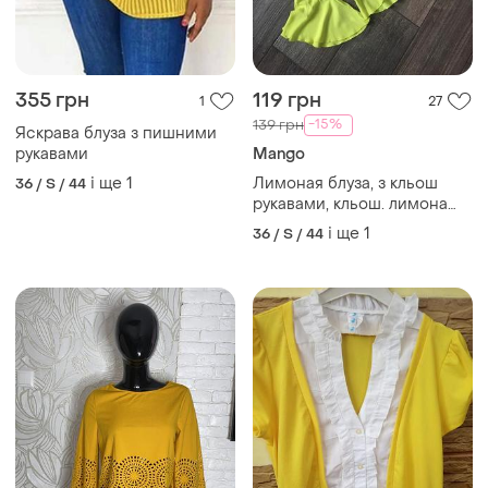
120 грн
80 грн
23
6
Shein
Яскрава блуза
Блуза блузка з широкими
і ще
2
38 / M / 46
рукавами кльош shein, m
38 / M / 46