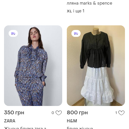
350 грн
800 грн
0
1
ZARA
H&M
Жіноча блузка zara з
Блуза жіноча
квітковим принтом, розмір
S
xs-s
XS-S