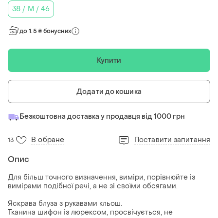
38 / M / 46
до 1.5 ₴ бонусних
Купити
Додати до кошика
Безкоштовна доставка у продавця від 1000 грн
В обране
Поставити запитання
13
Опис
Для більш точного визначення, виміри, порівнюйте із
вимірами подібної речі, а не зі своїми обсягами.
Яскрава блуза з рукавами кльош.
Тканина шифон із люрексом, просвічується, не