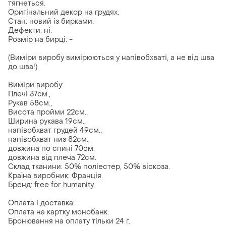
тягнеться.
Оригінальний декор на грудях.
Стан: новий із бирками.
Дефекти: ні.
Розмір на бирці: -
(Виміри виробу вимірюються у напівобхваті, а не від шва
до шва!)
Виміри виробу:
Плечі 37см.,
Рукав 58см.,
Висота пройми 22см.,
Ширина рукава 19см.,
напівобхват грудей 49см.,
напівобхват низ 82см.,
довжина по спині 70см.
довжина від плеча 72см.
Склад тканини: 50% поліестер, 50% віскоза.
Країна виробник: Франція.
Бренд: free for humanity.
Оплата і доставка:
Оплата на картку монобанк.
Бронювання на оплату тільки 24 г.