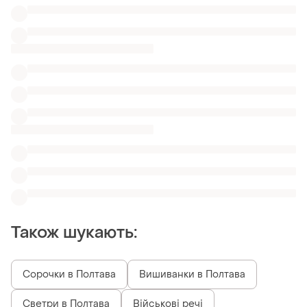
Сорочки в Полтава
Вишиванки в Полтава
Светри в Полтава
Військові речі
Блузи newyorker
Червоні блузки віскоза
Блузки uniqlo
Леопардові блузки на запах
Блузки з завʼязками на рукавах
Схожі товари