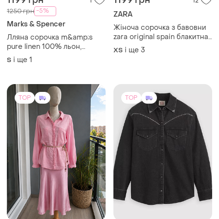
1199 грн
1199 грн
1
12
-5%
1250 грн
ZARA
Marks & Spencer
Жіноча сорочка з бавовни
zara original spain блакитна
Лляна сорочка m&amp;s
сорочка зара xs-m
pure linen 100% льон,
і ще
3
ХS
світло-бузкова
і ще
1
S
TOP
TOP