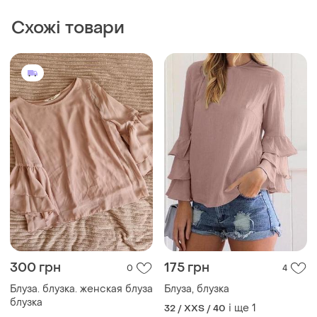
Схожі товари
300 грн
175 грн
0
4
Блуза. блузка. женская блуза
Блуза, блузка
блузка
і ще
1
32 / XXS / 40