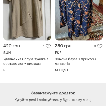
420 грн
350 грн
1
0
SUN
F&F
Удлиненная блуза туника в
Жіноча блуза з принтом
составе лен+ вискоза
ланцюгів
L
і ще
1
M
Завантажуйте додаток
Купуйте речі і спілкуйтесь у будь-якому місці