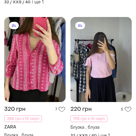
і ще
1
32 / XXS / 40
320 грн
220 грн
7
5
288 грн з 10 серп
198 грн з 10 серп
ZARA
Блузка , блуза
Блузка , блуза
і ще
1
32 / XXS / 40