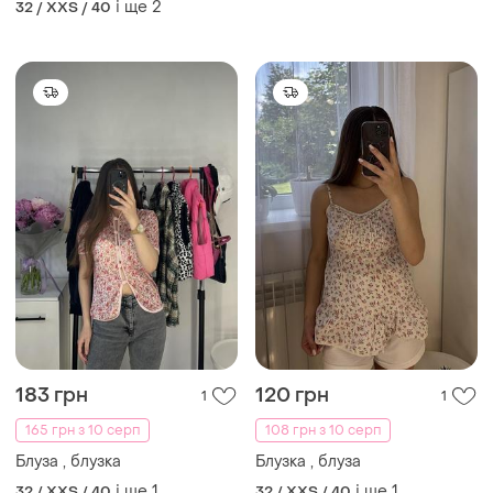
і ще
2
32 / XXS / 40
183 грн
120 грн
1
1
165 грн з 10 серп
108 грн з 10 серп
Блуза , блузка
Блузка , блуза
і ще
1
і ще
1
32 / XXS / 40
32 / XXS / 40