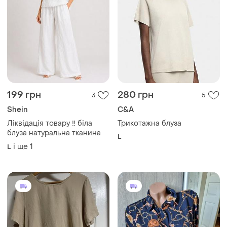
199 грн
280 грн
3
5
Shein
C&A
Ліквідація товару ‼️ біла
Трикотажна блуза
блуза натуральна тканина
L
і ще
1
L