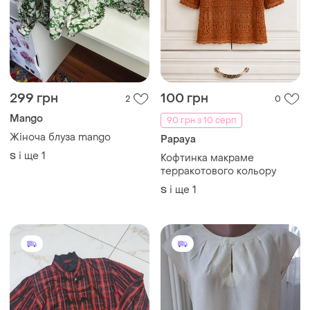
299 грн
100 грн
2
0
Mango
90 грн з 10 серп
Жіноча блуза mango
Papaya
і ще
1
S
Кофтинка макраме
терракотового кольору
і ще
1
S