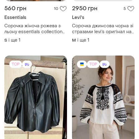
560 грн
2950 грн
10
5
Essentials
Levi's
Сорочка жіноча рожева з
Сорочка джинсова чорна зі
льону essentials collection
стразами levi’s оригінал на
100% льон на ґудзиках s-m
м-л
і ще
1
і ще
1
S
M
TOP
TOP