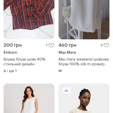
200 грн
460 грн
7
3
Einhorn
Max Mara
Блузка блуза шовк 40%
Max mara weekend шовкова
стильний дизайн
блуза 100% silk m-розмір
відмінний стан
і ще
1
M
S