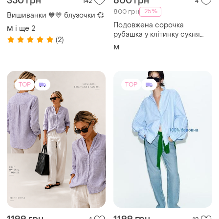
350 грн
600 грн
142
4
-25%
800 грн
Вишиванки 💙💛 блузочки 💞
Подовжена сорочка
і ще
2
M
рубашка у клітинку сукня
(2)
тоендова стильна базова
M
коричнева
TOP
TOP