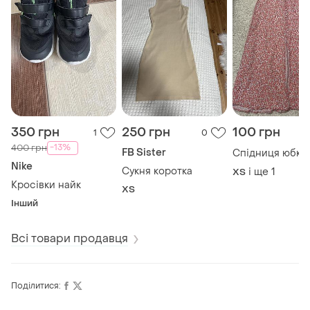
350 грн
250 грн
100 грн
1
0
-13%
400 грн
FB Sister
Спідниця юбка
Nike
Сукня коротка
і ще
1
ХS
Кросівки найк
ХS
Інший
Всі товари продавця
Поділитися: