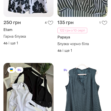
Etam
122 грн з 10 серп
Гарна блузка
Papaya
і ще
1
46
Блузка чорно біла
і ще
1
46