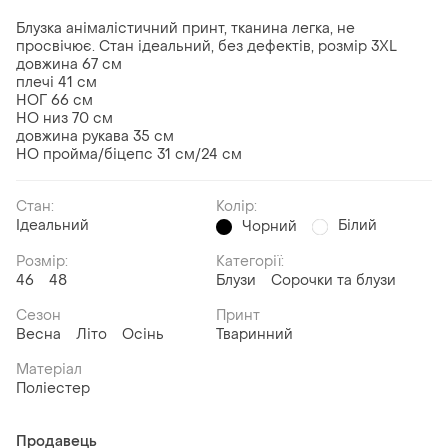
Блузка анімалістичний принт, тканина легка, не
просвічює. Стан ідеальний, без дефектів, розмір 3XL
довжина 67 см
плечі 41 см
НОГ 66 см
НО низ 70 см
довжина рукава 35 см
НО пройма/біцепс 31 см/24 см
Стан:
Колір:
Ідеальний
Білий
Чорний
Розмір:
Категорії:
46
48
Блузи
Сорочки та блузи
Сезон
Принт
Весна
Літо
Осінь
Тваринний
Матеріал
Поліестер
Продавець