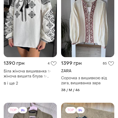
1390 грн
1399 грн
4
85
ZARA
Біла жіноча вишиванка ✨
жіноча вишита блуза ✨
Сорочка з вишивкою від
блуза з вишивкою ✨
zara, вишиванка зара
і ще
2
S
38 / M / 46
TOP
TOP