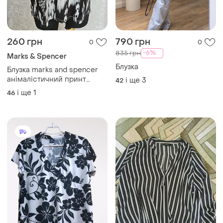
-6%
835 грн
Marks & Spencer
Блузка
Блузка marks and spencer
анімалістичний принт
і ще
3
42
розмір євро 46
і ще
1
46
(український 52-54)
250 грн
135 грн
4
1