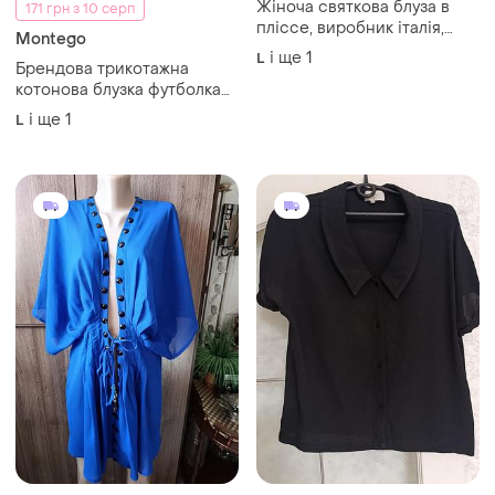
і ще
1
L
330 грн
300 грн
1
2
Minus
297 грн з 10 серп
Блузка з короткими
Primark
рукавами та круглим
Блуза-кардиган primark pp