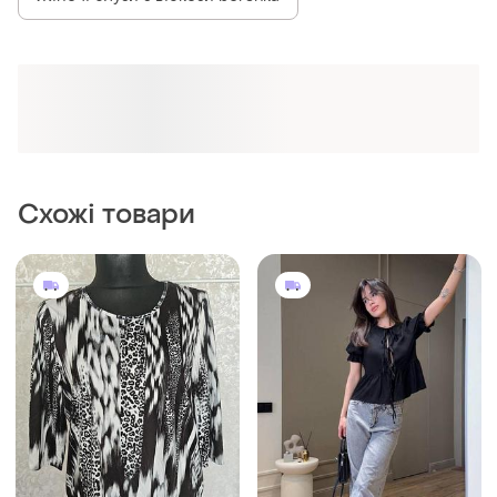
Жіночі блузи з віскози bershka
Схожі товари
260 грн
790 грн
0
0