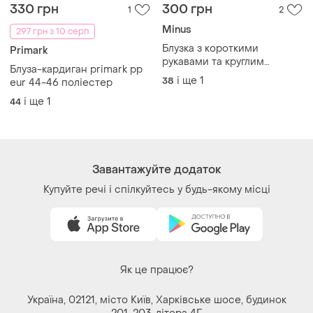
відкладним коміром
і ще
1
38
eur 44-46 поліестер
і ще
1
44
Завантажуйте додаток
Купуйте речі і спілкуйтесь у будь-якому місці
Як це працює?
Україна, 02121, місто Київ, Харківське шосе, будинок
201-203, літера 4Г
Політика конфіденційності
Договір-оферта