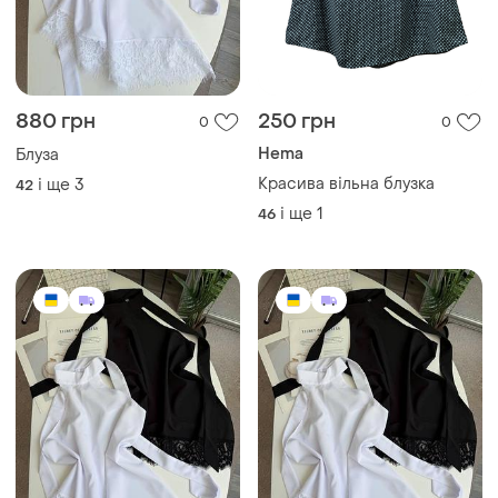
880 грн
250 грн
0
0
Hema
Блуза
Красива вільна блузка
і ще
3
42
і ще
1
46
807 грн
880 грн
0
0