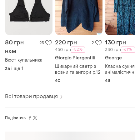
80 грн
220 грн
130 грн
23
2
-52%
-61%
450 грн
330 грн
H&M
Giorgio Piergentili
George
Бюст купальника
Шикарний светр з
Класна сукня в
і ще
1
36
вовни та ангори р.12
анімалістичний
принт р.20
40
48
Всі товари продавця
Поділитися:
Оформлюйте підписку SMART