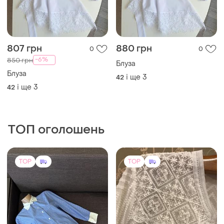
-6%
850 грн
Блуза
Блуза
і ще
3
42
і ще
3
42
ТОП оголошень
TOP
TOP