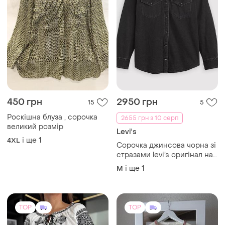
450 грн
2950 грн
15
5
Роскішна блуза , сорочка
2655 грн з 10 серп
великий розмір
Levi's
і ще
1
4XL
Сорочка джинсова чорна зі
стразами levi’s оригінал на
м-л
і ще
1
M
TOP
TOP