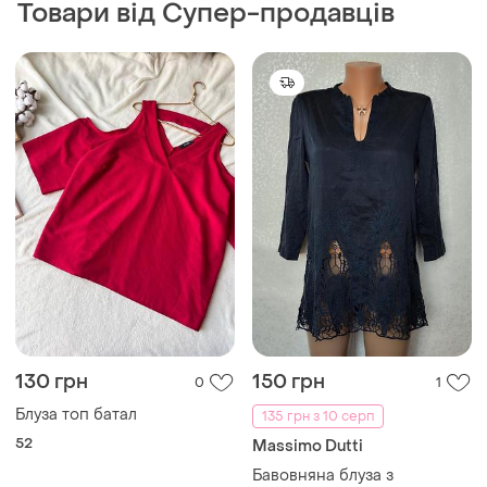
130 грн
150 грн
0
1
Блуза топ батал
135 грн з 10 серп
52
Massimo Dutti
Бавовняна блуза з
вишивкою
L