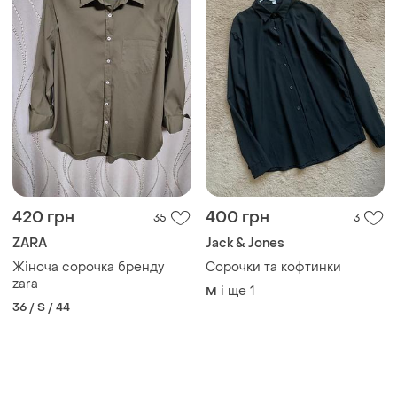
420 грн
400 грн
35
3
ZARA
Jack & Jones
Жіноча сорочка бренду
Сорочки та кофтинки
zara
і ще
1
M
36 / S / 44