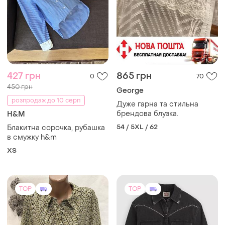
427 грн
865 грн
0
70
450 грн
George
розпродаж до 10 серп
Дуже гарна та стильна
брендова блузка.
H&M
54 / 5XL / 62
Блакитна сорочка, рубашка
в смужку h&m
ХS
TOP
TOP