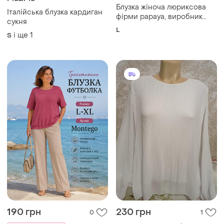
190 грн
230 грн
0
1
Жіноча святкова блуза в
171 грн з 10 серп
пліссе, виробник італія,
Montego
nougat london
і ще
1
L
Брендова трикотажна
котонова блузка футболка
великого розміру