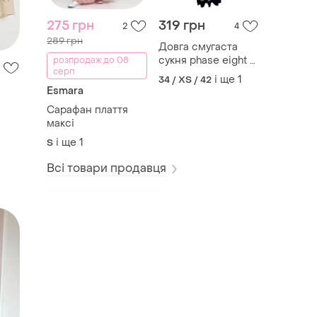
275 грн
319 грн
2
4
289 грн
Довга смугаста
сукня phase eight у
розпродаж до 08
серп
рубчик низ рибкою,
і ще
1
34 / XS / 42
в'язане плаття
Esmara
Сарафан плаття
максі
і ще
1
S
Всі товари продавця