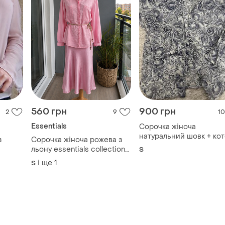
560 грн
900 грн
2
9
10
Essentials
Сорочка жіноча
натуральний шовк + ко
з
Сорочка жіноча рожева з
на с!
льону essentials collection
S
100% льон на ґудзиках s-m
і ще
1
S