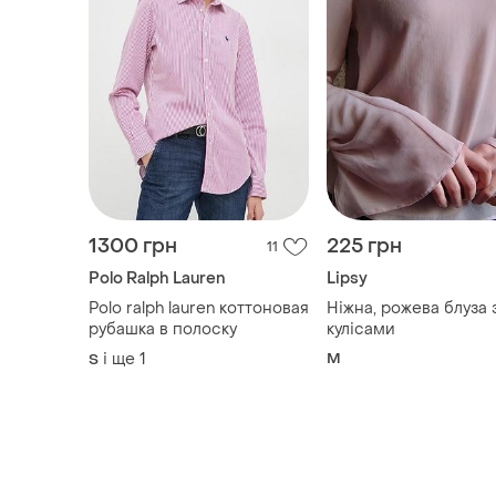
1300 грн
225 грн
11
Polo Ralph Lauren
Lipsy
Polo ralph lauren коттоновая
Ніжна, рожева блуза 
рубашка в полоску
кулісами
і ще
1
M
S