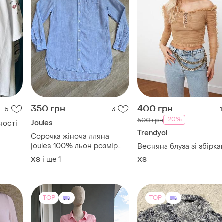
350 грн
400 грн
5
3
1
-20%
500 грн
Joules
ності
Trendyol
Сорочка жіноча лляна
joules 100% льон розмір
Весняна блуза зі збірк
xs/s
і ще
1
ХS
ХS
TOP
TOP