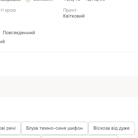
ті крою
Принт
Квітковий
Повсякденний
ий
ві речі
Блуза темно-синя шифон
Віскоза від дуже