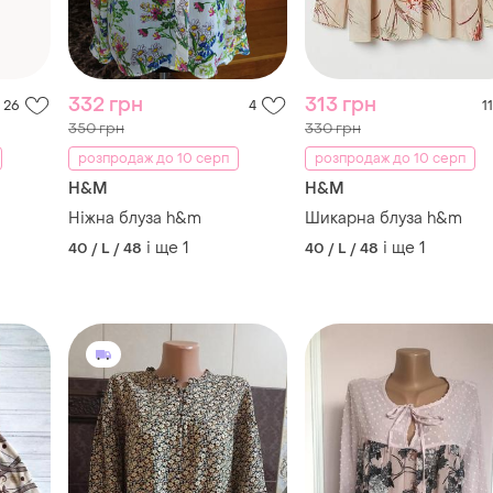
350 грн
330 грн
розпродаж до 10 серп
розпродаж до 10 серп
H&M
H&M
Ніжна блуза h&m
Шикарна блуза h&m
і ще
1
і ще
1
40 / L / 48
40 / L / 48