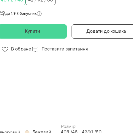
40 / L / 48
42 / XL / 50
до 1.9 ₴ бонусних
Купити
Додати до кошика
В обране
Поставити запитання
2
Розмір:
Бежевий
40/L/48
42/XL/50
ольоровий