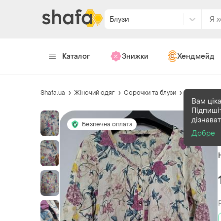
Блузи
Каталог
Знижки
Хендмейд
Shafa.ua
Жіночий одяг
Сорочки та блузи
Блузи
Вам ціка
Підпиші
дізнава
Безпечна оплата
Добре