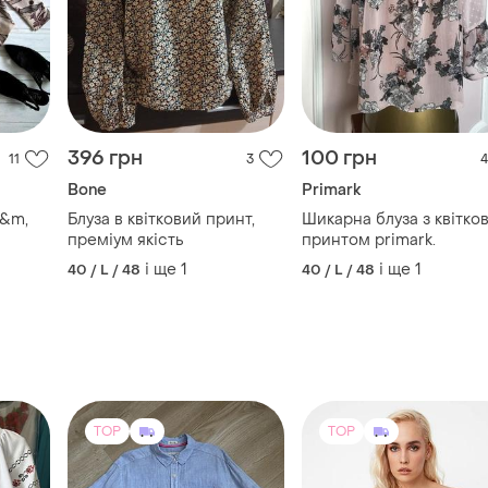
396 грн
100 грн
11
3
4
Bone
Primark
h&m,
Блуза в квітковий принт,
Шикарна блуза з квітко
преміум якість
принтом primark.
і ще
1
і ще
1
40 / L / 48
40 / L / 48
TOP
TOP