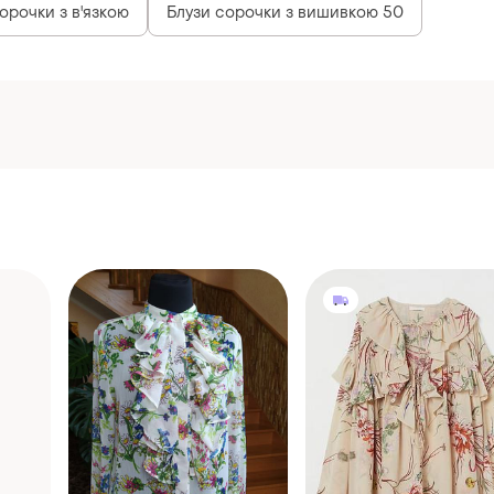
орочки з в'язкою
Блузи сорочки з вишивкою 50
332 грн
313 грн
26
4
11