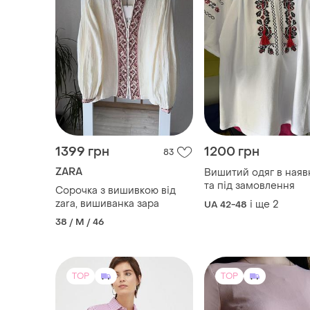
1399 грн
1200 грн
83
ZARA
Вишитий одяг в наяв
та під замовлення
Сорочка з вишивкою від
zara, вишиванка зара
і ще
2
UA 42-48
38 / M / 46
TOP
TOP