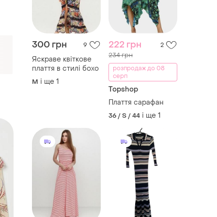
300 грн
222 грн
9
2
234 грн
Яскраве квіткове
плаття в стилі бохо
розпродаж до 08
серп
і ще
1
M
Topshop
Плаття сарафан
і ще
1
36 / S / 44