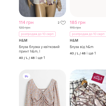
120 грн
195 грн
розпродаж до 10 серп
розпродаж до 10 серп
H&M
H&M
Блуза блузка у квітковий
Блуза від h&m
принт h&m, l
і ще
1
40 / L / 48
і ще
1
40 / L / 48