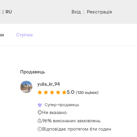
RU
Вхід
|
Реєстрація
ки
Стрічка
Продавець
yulia_kr_94
5.0
(120 оцінок)
Супер-продавець
Не вказано
96% виконаних замовлень
Відповідає протягом 6ти годин