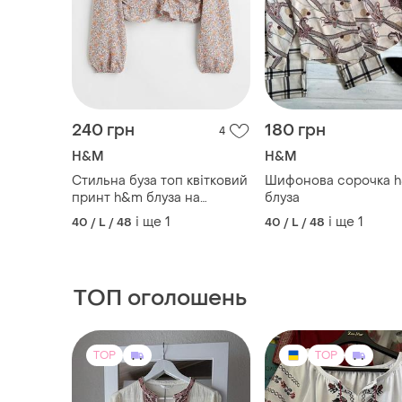
240 грн
180 грн
4
H&M
H&M
Стильна буза топ квітковий
Шифонова сорочка 
принт h&m блуза на
блуза
завʼязках
і ще
1
і ще
1
40 / L / 48
40 / L / 48
ТОП оголошень
TOP
TOP