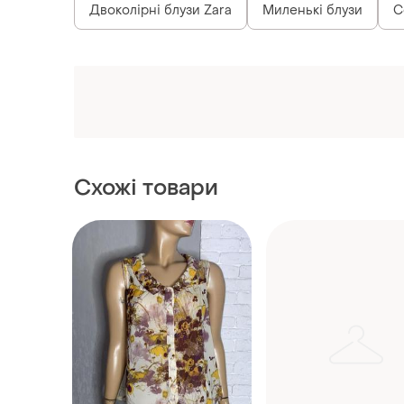
Двоколірні блузи Zara
Миленькі блузи
С
Схожі товари
114 грн
185 грн
2