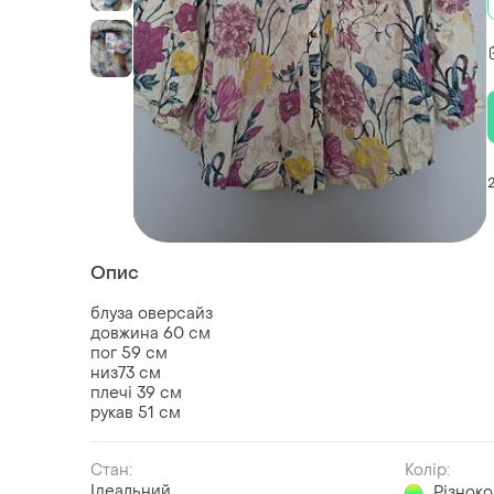
Опис
блуза оверсайз
довжина 60 см
пог 59 см
низ73 см
плечі 39 см
рукав 51 см
Стан:
Колір:
Ідеальний
Різнок