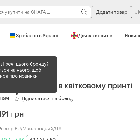
Додати товар
Зроблено в Україні
Для захисників
Новин
ві речі цього бренду?
ться на нього, щоб
В наявності
1 шт
тися про новинки
Котонова блуза в квітковому принті
Підписатися на бренд
H&M
191 грн
Розмір EU/Міжнародний/UA