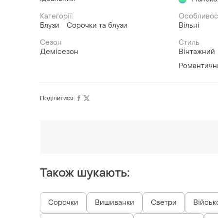
Категорії:
Особливос
Блузи
Сорочки та блузи
Вільні
Сезон
Стиль
Демісезон
Вінтажний
Романтичн
Поділитися:
Оформлюйте підписку SMART
Отримайте замовлення з безкоштовною
доставкою
Також шукають:
Сорочки
Вишиванки
Светри
Військо