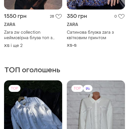
1550 грн
350 грн
28
0
ZARA
ZARA
Zara zw collection
Сатинова блузка zara з
неймовірна блуза топ з
квітковим принтом
вишивкою та паєтками
і ще
2
XS-S
ХS
ТОП оголошень
TOP
TOP