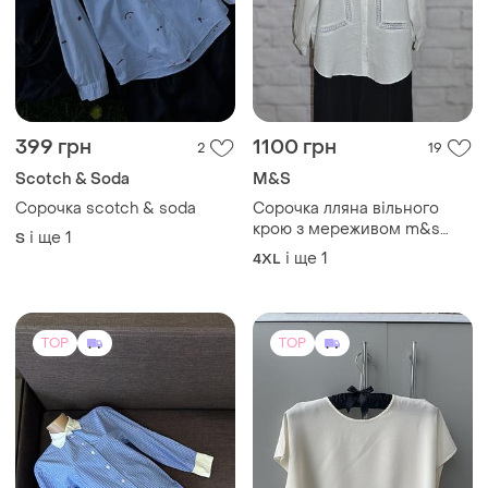
399 грн
1100 грн
2
19
Scotch & Soda
M&S
Сорочка scotch & soda
Сорочка лляна вільного
крою з мереживом m&s
і ще
1
S
collection
і ще
1
4XL
TOP
TOP