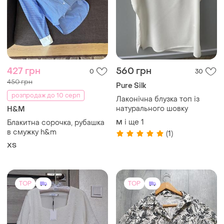
427 грн
560 грн
0
30
450 грн
Pure Silk
розпродаж до 10 серп
Лаконічна блузка топ із
натурального шовку
H&M
і ще
1
Блакитна сорочка, рубашка
M
в смужку h&m
(1)
ХS
TOP
TOP