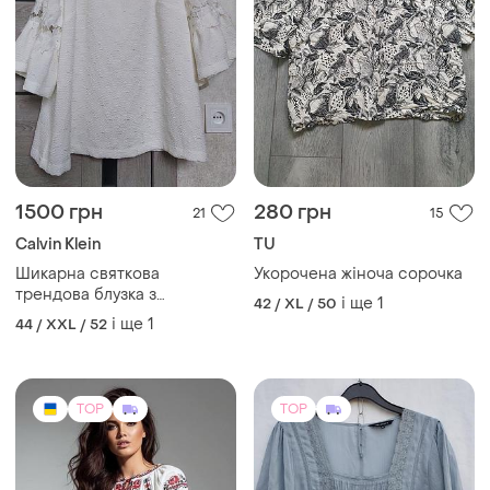
1500 грн
280 грн
21
15
Calvin Klein
TU
Шикарна святкова
Укорочена жіноча сорочка
трендова блузка з
і ще
1
42 / XL / 50
мереживом calvin klein
і ще
1
44 / XXL / 52
(размер 1xl)
TOP
TOP