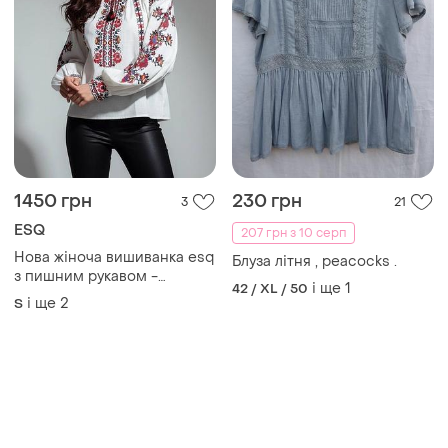
1450 грн
230 грн
3
21
ESQ
207 грн з 10 серп
Нова жіноча вишиванка esq
Блуза літня , peacocks .
з пишним рукавом -
і ще
1
42 / XL / 50
троянда
і ще
2
S