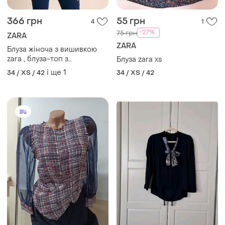
366 грн
55 грн
4
1
-27%
75 грн
ZARA
ZARA
Блуза жіноча з вишивкою
zara , блуза-топ з
Блуза zara xs
розкльошоними рукавами
і ще
1
34 / XS / 42
34 / XS / 42