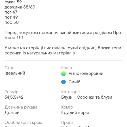
рукав 59
довжина 58/69
пог 47
пот 49
пос 50
Перед покупкою прохання ознайомитися з розділом Про
мене ❗ ❗ ❗
У мене на сторінці виставлені сукні спідниці брюки топи
сорочки із натуральних матеріалів
Стан:
Колір:
Ідеальний
Різнокольоровий
Синій
Розмір:
Категорії:
34/XS/42
Блузи
Сорочки та блузи
Довжина рукава
Комір
Довгий
Круглий виріз
Особливості крою
Принт