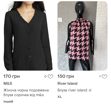
170 грн
150 грн
0
1
M&S
River Island
Жіноча чорна подовжена
Блуза river island. xl
блуза сорочка від m&s
XL
Інший