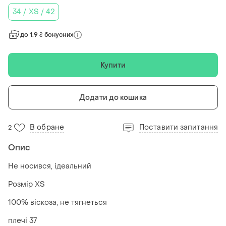
34 / XS / 42
до 1.9 ₴ бонусних
Купити
Додати до кошика
В обране
Поставити запитання
2
Опис
Не носився, ідеальний
Розмір XS
100% віскоза, не тягнеться
плечі 37