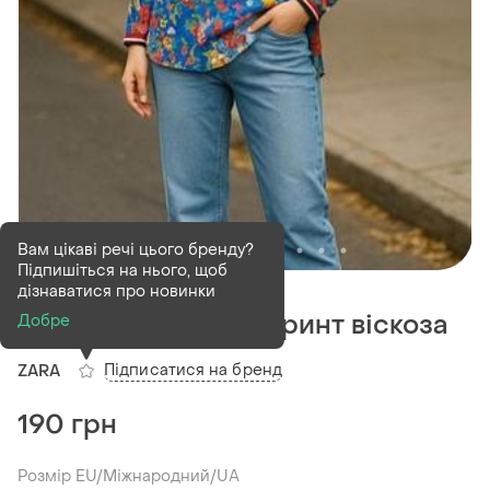
Вам цікаві речі цього бренду?
Підпишіться на нього, щоб
В наявності
1 шт
дізнаватися про новинки
Лонгслив топ zara принт віскоза
Добре
Підписатися на бренд
ZARA
190 грн
Розмір EU/Міжнародний/UA