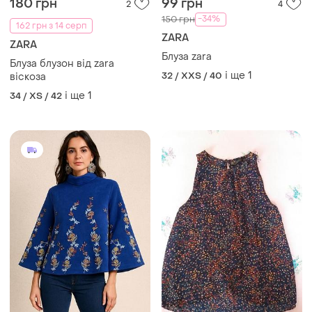
180 грн
99 грн
2
4
-34%
150 грн
162 грн з 14 серп
ZARA
ZARA
Блуза zara
Блуза блузон від zara
і ще
1
32 / XXS / 40
віскоза
і ще
1
34 / XS / 42