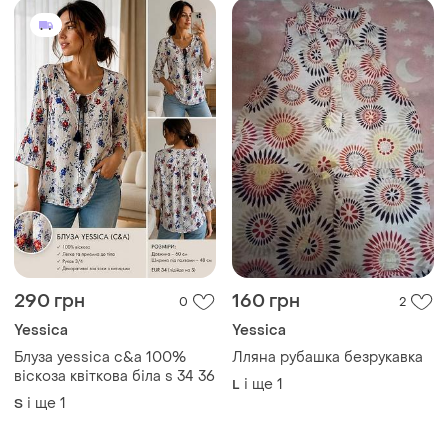
290 грн
160 грн
0
2
Yessica
Yessica
Блуза yessica c&a 100%
Лляна рубашка безрукавка
віскоза квіткова біла s 34 36
і ще
1
L
і ще
1
S