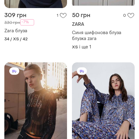
309 грн
50 грн
1
0
-7%
330 грн
ZARA
Zara блуза
Синя шифонова блуза
блузка zara
34 / XS / 42
і ще
1
ХS