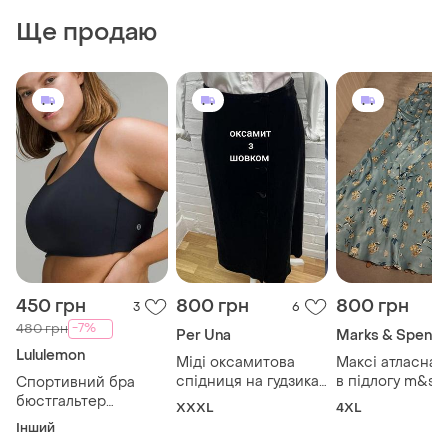
Ще продаю
450 грн
800 грн
800 грн
3
6
-7%
480 грн
Per Una
Marks & Spence
Lululemon
Міді оксамитова
Максі атласна 
спідниця на гудзиках
в підлогу m&s принт
Спортивний бра
з шовком
віскоза
бюстгальтер
XXXL
4XL
lululemon energy
Інший
висока підтримка