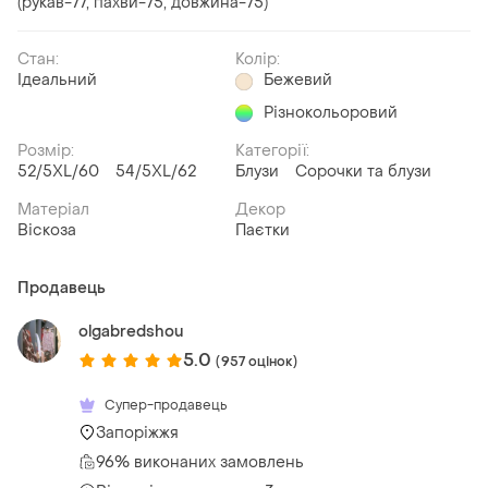
(рукав-77, пахви-75, довжина-75)
Стан:
Колір:
Ідеальний
Бежевий
Різнокольоровий
Розмір:
Категорії:
52/5XL/60
54/5XL/62
Блузи
Сорочки та блузи
Матеріал
Декор
Віскоза
Паєтки
Продавець
olgabredshou
5.0
(957 оцінок)
Супер-продавець
Запоріжжя
96% виконаних замовлень