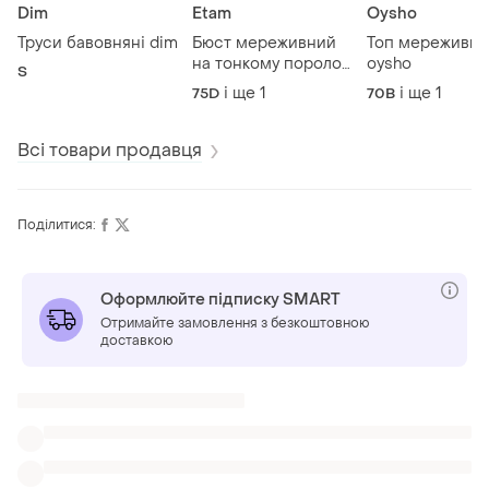
Dim
Etam
Oysho
Труси бавовняні dim
Бюст мереживний
Топ мереживн
на тонкому поролоні
oysho
S
та кісточках etam
і ще
1
і ще
1
75D
70B
Всі товари продавця
Поділитися:
Оформлюйте підписку SMART
Отримайте замовлення з безкоштовною
доставкою
Також шукають:
Сорочки в Запоріжжя
Вишиванки в Запоріжжя