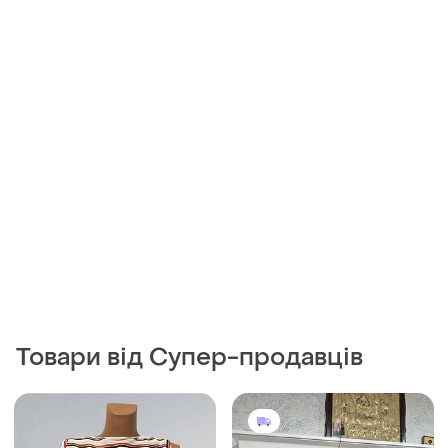
100 грн
399 грн
0
2
Modissa
90 грн з 10 серп
Блуза з натурального шовку
Marks & Spencer
M
Блуза без рукавів у
вертикальну смужку
і ще
1
XXL