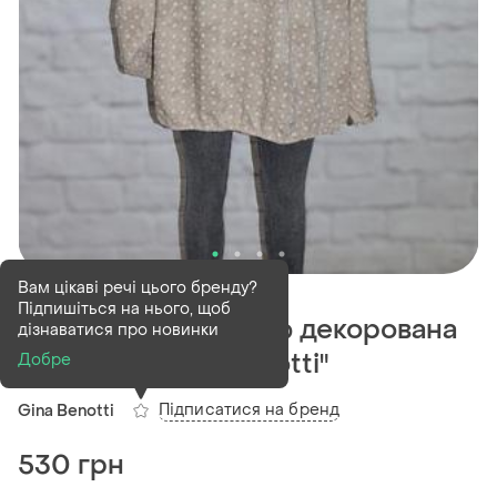
В наявності
1 шт
Вам цікаві речі цього бренду?
Підпишіться на нього, щоб
Блуза вільного крою декорована
дізнаватися про новинки
паєтками "gina benotti"
Добре
Підписатися на бренд
Gina Benotti
530 грн