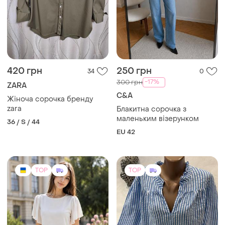
700 грн
350 грн
1
27
Peacocks
Біла жіноча блуза natali
bulgar
Натуральна сорочка в
смужку
L
XXL
TOP
TOP