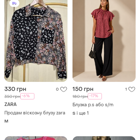
50 грн
470 грн
0
3
ZARA
Блуза жіноча червоне
Оригінальна блузка zara
S
і ще
1
S