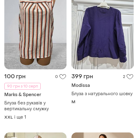
330 грн
150 грн
0
1
-6%
-17%
350 грн
180 грн
ZARA
Блузка р.s або s/m
Продам віскозну блузу zara
і ще
1
S
M