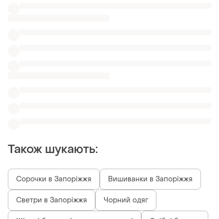
Светри в Запоріжжя
Чорний одяг
Жіночі блузи з фатином в харкові
Срібні болеро
Вільні zara
Кофтинки з віскози
Чорні жіночі блузки next
Персикові жіночі блузи з воланами
Схожі товари