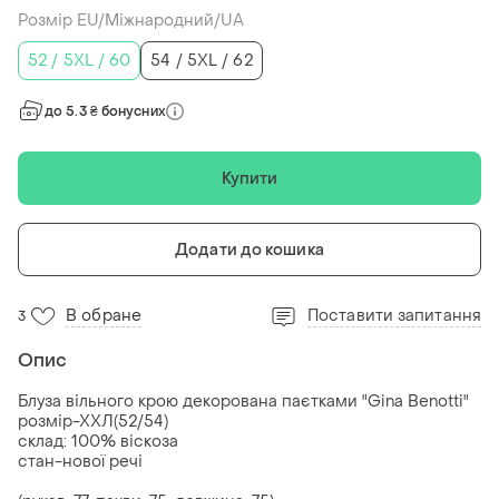
Розмір EU/Міжнародний/UA
52 / 5XL / 60
54 / 5XL / 62
до 5.3 ₴ бонусних
Купити
Додати до кошика
В обране
Поставити запитання
3
Опис
Блуза вільного крою декорована паєтками "Gina Benotti"
розмір-ХХЛ(52/54)
склад: 100% віскоза
стан-нової речі