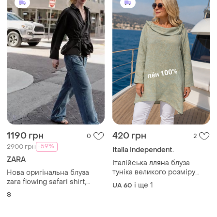
Купуйте речі і спілкуйтесь у будь-якому місці
Як це працює?
Україна, 02121, місто Київ, Харківське шосе, будинок
201-203, літера 4Г
Політика конфіденційності
Договір-оферта
Контакти
Ми у соц.мережах