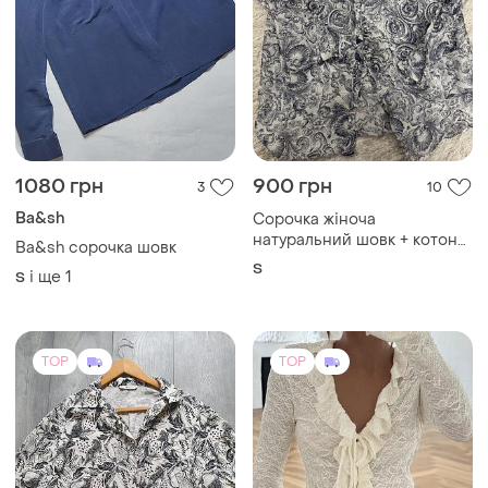
280 грн
700 грн
16
17
TU
Massimo Dutti
Укорочена жіноча сорочка
Мереживна блуза
і ще
1
S
42 / XL / 50