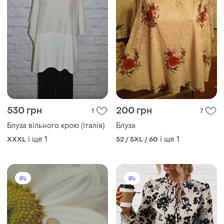
300 грн
640 грн
5
3
Блуза"віяння"
Жіноча блуза
і ще
2
і ще
7
5XL
40 / L / 48