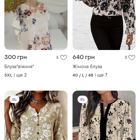
900 грн
675 грн
2
1
Жіноча блуза
Жіноча блуза
і ще
4
і ще
6
XL
42 / XL / 50