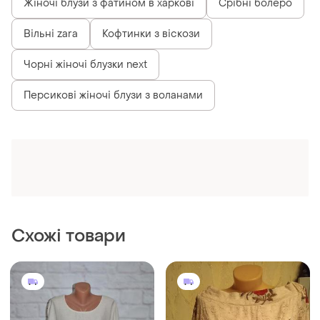
530 грн
200 грн
1
7
Блуза вільного крою (італія)
Блуза
і ще
1
і ще
1
XXXL
52 / 5XL / 60