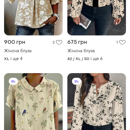
700 грн
850 грн
5
3
Жіноча блуза
Жіноча блуза
і ще
6
і ще
4
42 / XL / 50
XL
ТОП оголошень
TOP
TOP