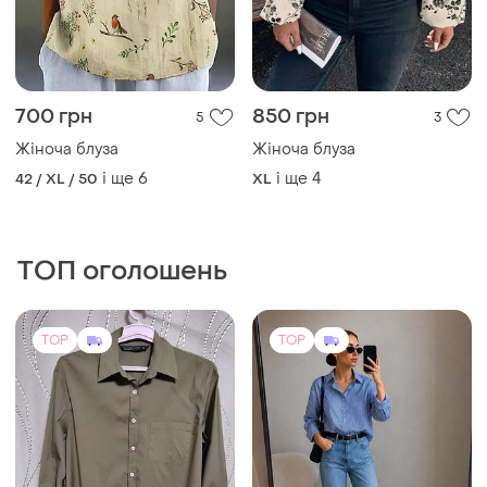
420 грн
250 грн
34
0
-17%
300 грн
ZARA
C&A
Жіноча сорочка бренду
zara
Блакитна сорочка з
маленьким візерунком
36 / S / 44
EU 42
TOP
TOP