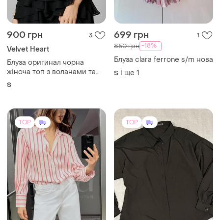
900 грн
699 грн
3
1
-18%
850 грн
Velvet Heart
Блуза clara ferrone s/m нова
Блуза opигинал чорна
жіноча топ з воланами та
і ще
1
S
рюшами velvet
S
TOP
TOP