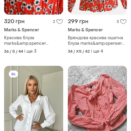
320 грн
299 грн
2
3
Marks & Spencer
Marks & Spencer
Красива блуза
Брендова красива ошатна
marks&amp;spencer
блуза marks&amp;spenser
collection віскоза принт
collection віскоза квіти
і ще
3
і ще
4
36 / S / 44
34 / XS / 42
квіти етикетка
етикетка