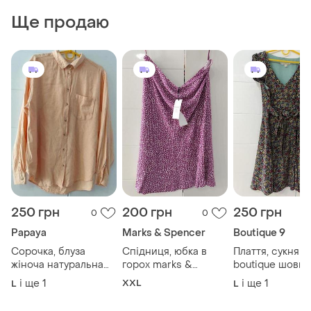
Ще продаю
250 грн
200 грн
250 грн
0
0
Papaya
Marks & Spencer
Boutique 9
Сорочка, блуза
Спідниця, юбка в
Плаття, сукня u
жіноча натуральна
горох marks &
boutique шовко
льон papaya. стан
spencer . тканина
сатинова в квіт
і ще
1
XXL
і ще
1
L
L
ідеальний.
хорошої якості
віскоза.