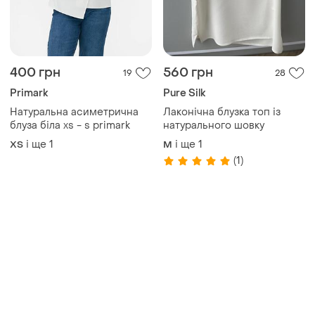
400 грн
560 грн
19
28
Primark
Pure Silk
Натуральна асиметрична
Лаконічна блузка топ із
блуза біла xs - s primark
натурального шовку
і ще
1
і ще
1
ХS
M
(1)