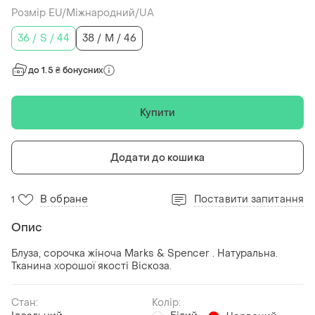
Розмір EU/Міжнародний/UA
36 / S / 44
38 / M / 46
до 1.5 ₴ бонусних
Купити
Додати до кошика
В обране
Поставити запитання
1
Опис
Блуза, сорочка жіноча Marks & Spencer . Натуральна.
Тканина хорошої якості Віскоза.
Стан:
Колір: