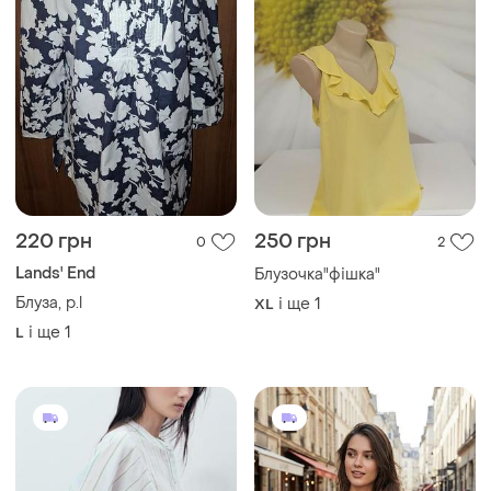
220 грн
250 грн
0
2
Lands' End
Блузочка"фішка"
Блуза, р.l
і ще
1
XL
і ще
1
L