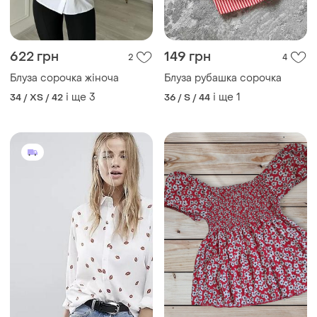
622 грн
149 грн
2
4
Блуза сорочка жіноча
Блуза рубашка сорочка
і ще
3
і ще
1
34 / XS / 42
36 / S / 44