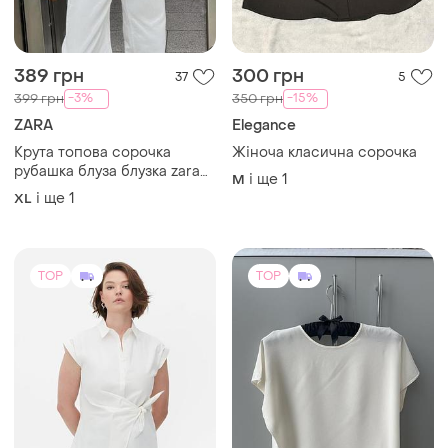
389 грн
300 грн
37
5
-3%
-15%
399 грн
350 грн
ZARA
Elegance
Крута топова сорочка
Жіноча класична сорочка
рубашка блуза блузка zara
і ще
1
M
батал великий розмір
і ще
1
XL
оверсайз вільна трендова
шовкова шовк атласна
атлас сатінова
TOP
TOP