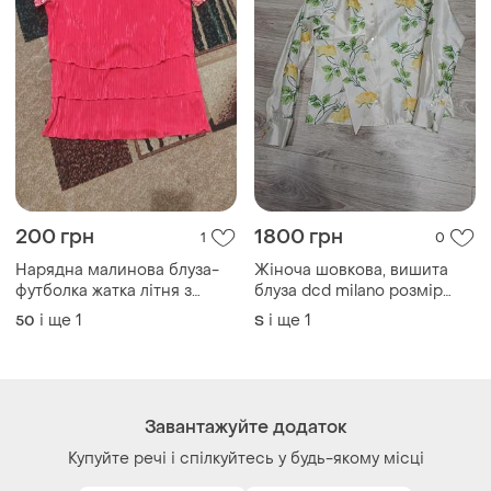
200 грн
1800 грн
1
0
Нарядна малинова блуза-
Жіноча шовкова, вишита
футболка жатка літня з
блуза dcd milano розмір
ажурними рукавами блузка
s/m
і ще
1
і ще
1
50
S
яркая нарядная ажурный
короткий рукав
Завантажуйте додаток
Купуйте речі і спілкуйтесь у будь-якому місці