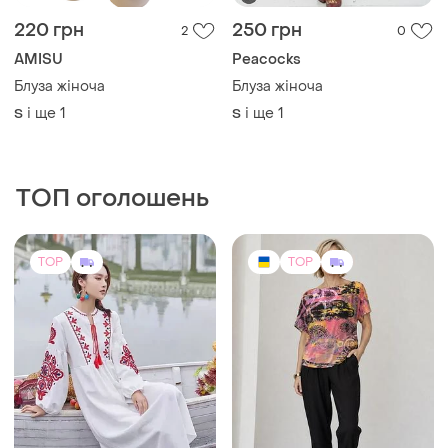
220 грн
250 грн
2
0
AMISU
Peacocks
Блуза жіноча
Блуза жіноча
і ще
1
і ще
1
S
S
ТОП оголошень
TOP
TOP