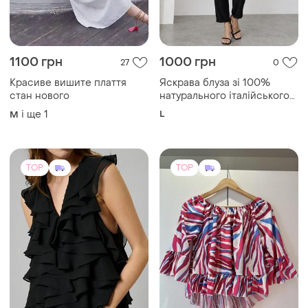
1100 грн
1000 грн
27
0
Красиве вишите плаття
Яскрава блуза зі 100%
стан нового
натурального італійського
трикотажу
і ще
1
L
M
TOP
TOP