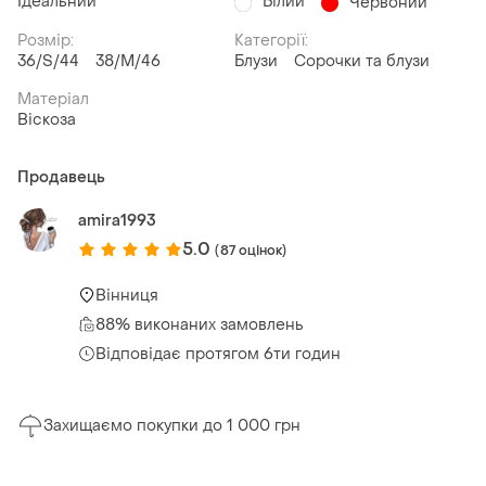
Ідеальний
Білий
Червоний
Розмір:
Категорії:
36/S/44
38/M/46
Блузи
Сорочки та блузи
Матеріал
Віскоза
Продавець
amira1993
5.0
(87 оцінок)
Вінниця
88% виконаних замовлень
Відповідає протягом 6ти годин
Захищаємо покупки до 1 000 грн