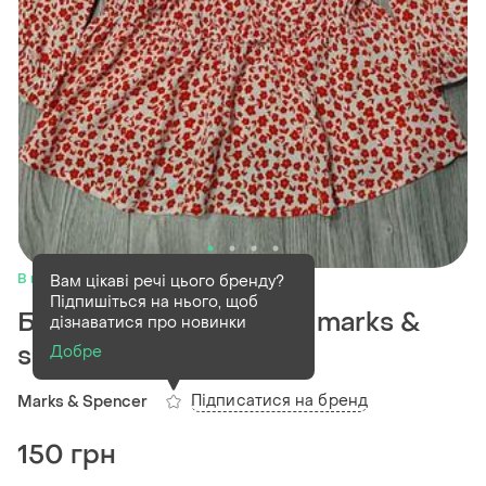
В наявності
1 шт
Вам цікаві речі цього бренду?
Підпишіться на нього, щоб
Блуза, сорочка жіноча marks &
дізнаватися про новинки
spencer
Добре
Підписатися на бренд
Marks & Spencer
150 грн