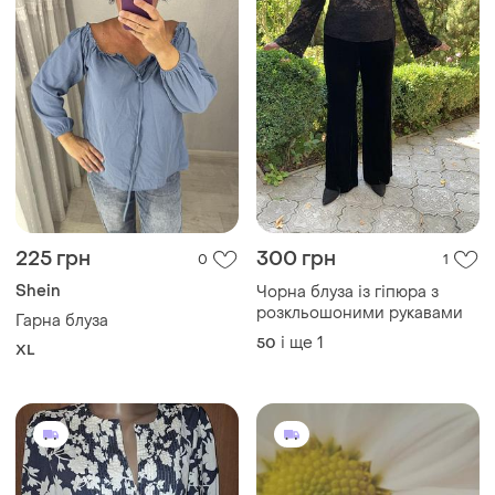
225 грн
300 грн
0
1
Shein
Чорна блуза із гіпюра з
розкльошоними рукавами
Гарна блуза
і ще
1
50
XL