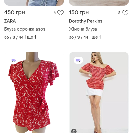
450 грн
150 грн
6
5
ZARA
Dorothy Perkins
Блуза сорочка asos
Жіноча блуза
і ще
1
і ще
1
36 / S / 44
36 / S / 44