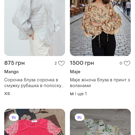
875 грн
1500 грн
2
0
Mango
Maje
Сорочка блуза сорочка в
Maje жіноча блуза в принт з
смужку рубашка в полоску
воланами
на пуговицах сорочка з
ХS
і ще
1
M
обʼємним рукавом