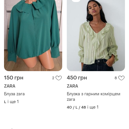
150 грн
450 грн
2
8
ZARA
ZARA
Блуза zara
Блузка з гарним комірцем
zara
і ще
1
L
і ще
1
40 / L / 48