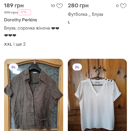
189 грн
280 грн
10
0
-6%
199 грн
Футболка _ блуза
Dorothy Perkins
L
Блуза, сорочка жіноча ❤️❤️
❤️❤️❤️
і ще
2
XXL