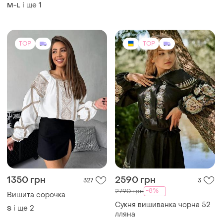
і ще
1
M-L
TOP
TOP
1350 грн
2590 грн
327
3
-8%
2790 грн
Вишита сорочка
Сукня вишиванка чорна 52
і ще
2
S
лляна