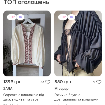
ТОП оголошень
TOP
TOP
1399 грн
850 грн
83
9
ZARA
Misspap
Сорочка з вишивкою від
Готична блуза з
zara, вишиванка зара
драпуванням та воланами