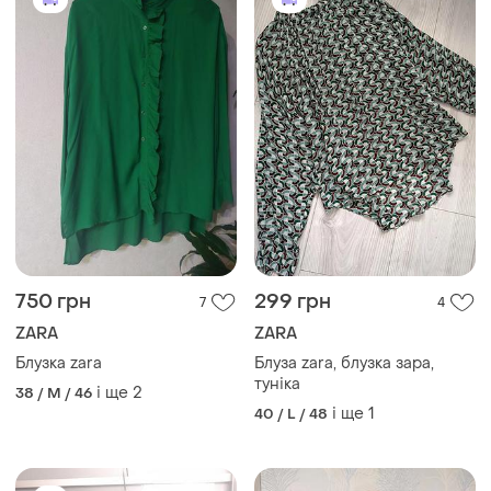
750 грн
299 грн
7
4
ZARA
ZARA
Блузка zara
Блуза zara, блузка зара,
туніка
і ще
2
38 / M / 46
і ще
1
40 / L / 48