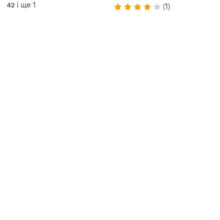
органзи чудово підійде , як
і ще
1
42
(1)
на романтичну вечерю так і
на свято 🥳