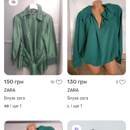
150 грн
130 грн
10
3
ZARA
ZARA
Блуза zara
Блуза zara
і ще
1
і ще
1
48
L