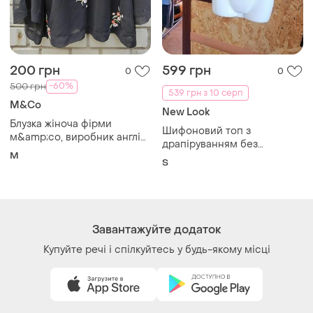
200 грн
599 грн
0
0
-60%
500 грн
539 грн з 10 серп
M&Co
New Look
Блузка жіноча фірми
Шифоновий топ з
м&amp;со, виробник англія,
драпіруванням без
виробник індію, розмір м.
M
бретелів на підкладці
S
Завантажуйте додаток
Купуйте речі і спілкуйтесь у будь-якому місці