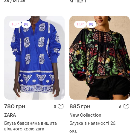
38 / M / 46
і ще
1
M
TOP
TOP
780 грн
885 грн
5
6
ZARA
New Collection
Блуза бавовняна вишита
Блузка в наявності 26.
вільного крою zara
6XL