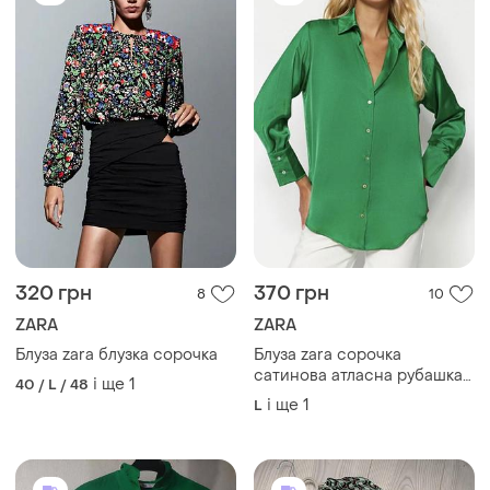
320 грн
370 грн
8
10
ZARA
ZARA
Блуза zara блузка сорочка
Блуза zara сорочка
сатинова атласна рубашка
і ще
1
40 / L / 48
zara блузка
і ще
1
L