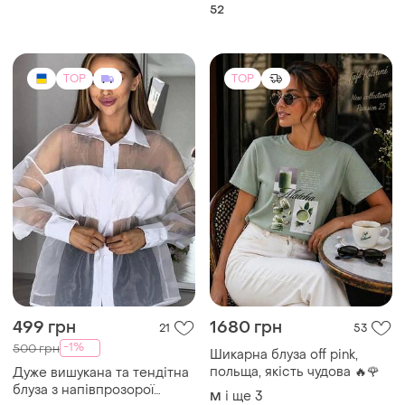
52
TOP
TOP
499 грн
1680 грн
21
53
-1%
500 грн
Шикарна блуза off pink,
польща, якість чудова 🔥🌹
Дуже вишукана та тендітна
блуза з напівпрозорої
і ще
3
M