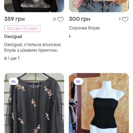
359 грн
300 грн
0
1
Сорочка блуза
323 грн з 10 серп
L
Desigual
Desigual, стильна віскозна
блуза з цікавим принтом
преміального бренду
і ще
1
S