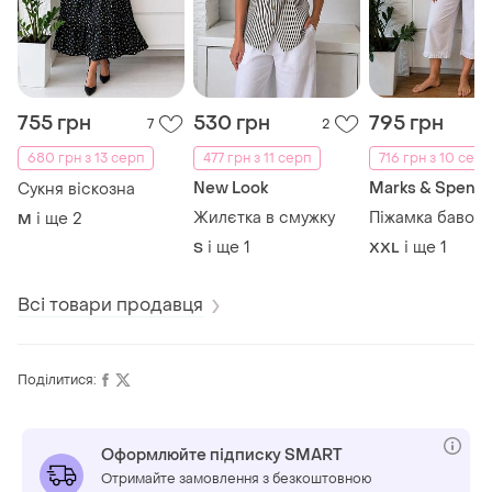
755 грн
530 грн
795 грн
7
2
680 грн з 13 серп
477 грн з 11 серп
716 грн з 10 серп
New Look
Marks & Spence
Сукня віскозна
Жилєтка в смужку
Піжамка бавов
і ще
2
M
і ще
1
і ще
1
S
XXL
Всі товари продавця
Поділитися:
Оформлюйте підписку SMART
Отримайте замовлення з безкоштовною