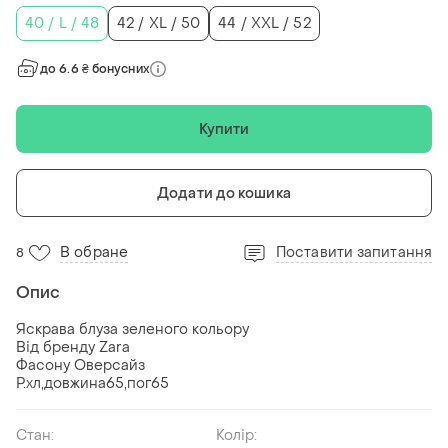
40 / L / 48
42 / XL / 50
44 / XXL / 52
до 6.6 ₴ бонусних
Купити
Додати до кошика
В обране
Поставити запитання
8
Опис
Яскрава блуза зеленого кольору
Від бренду Zara
Фасону Оверсайз
Р.хл,довжина65,пог65
Стан:
Колір: