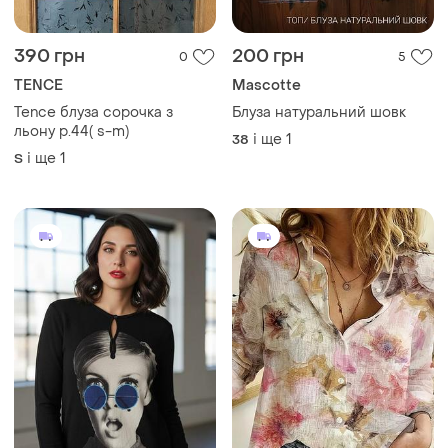
390 грн
200 грн
0
5
TENCE
Mascotte
Tence блуза сорочка з
Блуза натуральний шовк
льону р.44( s-m)
і ще
1
38
і ще
1
S