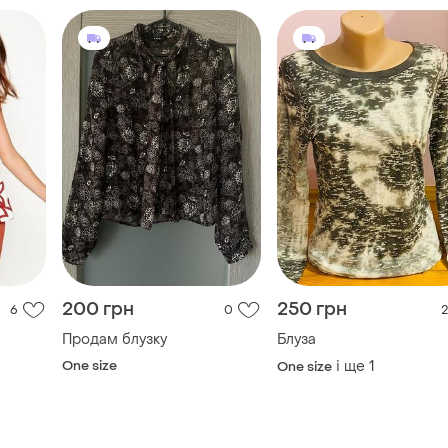
200 грн
250 грн
6
0
2
Продам блузку
Блуза
One size
і ще
1
One size