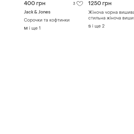
400 грн
1250 грн
3
Jack & Jones
Жіноча чорна вишива
стильна жіноча виши
Сорочки та кофтинки
💓 вишита блуза 💓
і ще
2
S
і ще
1
M