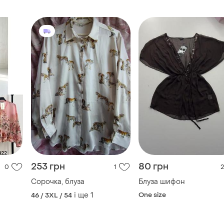
253 грн
80 грн
0
1
2
Сорочка, блуза
Блуза шифон
і ще
1
One size
46 / 3XL / 54