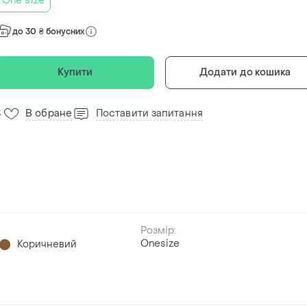
One size
до 30 ₴ бонусних
Купити
Додати до кошика
В обране
Поставити запитання
3
Розмір:
Onesize
Коричневий