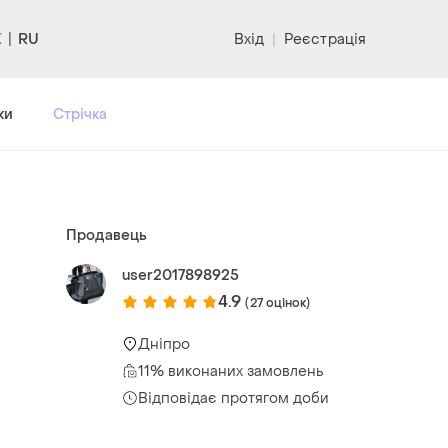
RU
Вхід
|
Реєстрація
ки
Стрічка
Продавець
user2017898925
4.9
(27 оцінок)
Дніпро
11% виконаних замовлень
Відповідає протягом доби