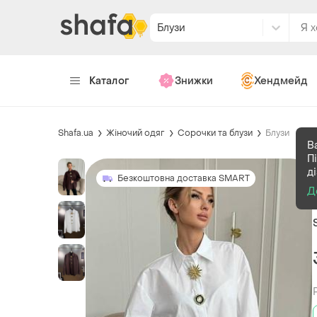
Блузи
Каталог
Знижки
Хендмейд
Shafa.ua
Жіночий одяг
Сорочки та блузи
Блузи
В
П
д
Безкоштовна доставка SMART
Д