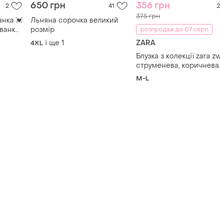
650 грн
356 грн
2
41
2
375 грн
нка 💓
Льняна сорочка великий
ванка
розмір
розпродаж до 07 серп
і ще
1
ZARA
4XL
Блузка з колекції zara zw
струменева, коричнева
M-L