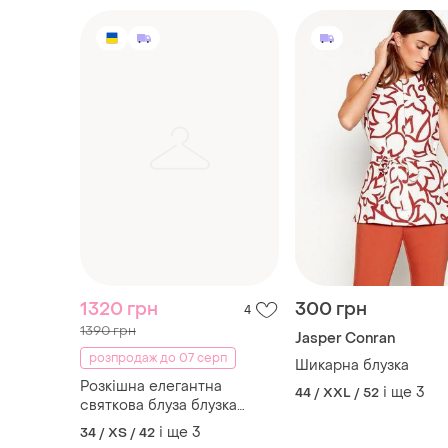
1320 грн
300 грн
4
1390 грн
Jasper Conran
розпродаж до 07 серп
Шикарна блузка
Розкішна елегантна
і ще
3
44 / XXL / 52
святкова блуза блузка
пасок пояс манжети кльош
і ще
3
34 / XS / 42
гудзики