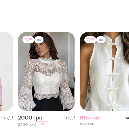
TOP
TOP
2000 грн
816 грн
10
0
14
859 грн
-10%
2200 грн