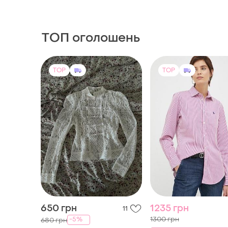
ТОП оголошень
TOP
TOP
650 грн
1235 грн
11
1300 грн
-5%
680 грн