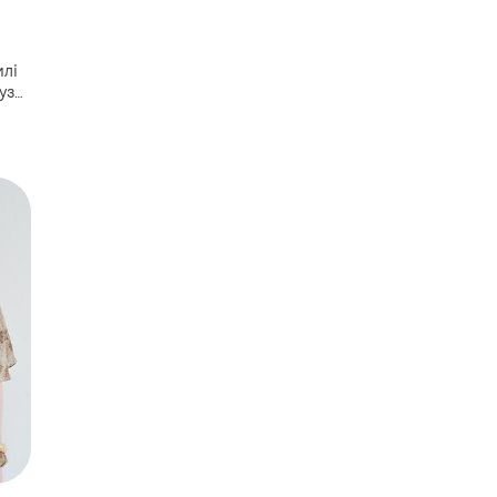
уза
ми