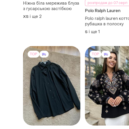
Ніжна біла мережива блуза
розпродаж до 07 серп
з гусарською застібкою
Polo Ralph Lauren
і ще
2
ХS
Polo ralph lauren кот
рубашка в полоску
і ще
1
S
TOP
TOP