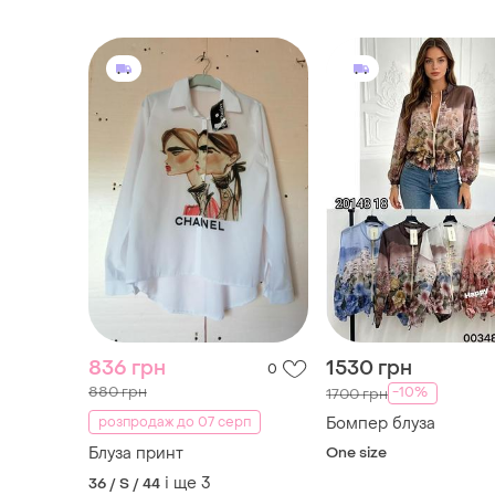
836 грн
1530 грн
0
880 грн
-10%
1700 грн
розпродаж до 07 серп
Бомпер блуза
Блуза принт
One size
і ще
3
36 / S / 44