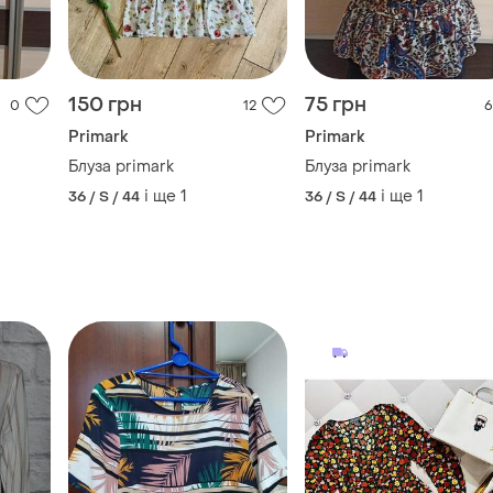
150 грн
75 грн
0
12
6
Primark
Primark
Блуза primark
Блуза primark
і ще
1
і ще
1
36 / S / 44
36 / S / 44