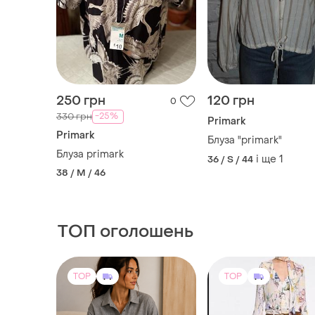
250 грн
120 грн
0
-25%
330 грн
Primark
Primark
Блуза "primark"
Блуза primark
і ще
1
36 / S / 44
38 / M / 46
ТОП оголошень
TOP
TOP