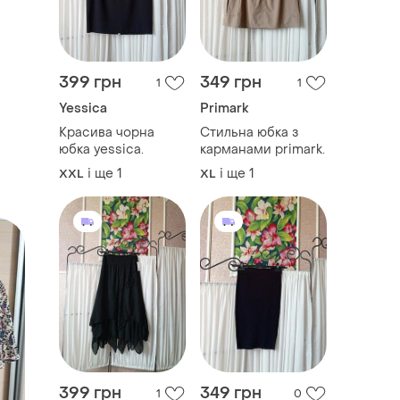
399 грн
349 грн
1
1
Yessica
Primark
Красива чорна
Стильна юбка з
юбка yessica.
карманами primark.
і ще
1
і ще
1
XXL
XL
399 грн
349 грн
1
0