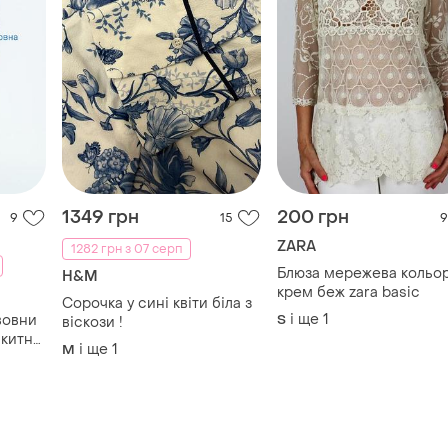
1349 грн
200 грн
9
15
9
ZARA
1282 грн з 07 серп
Блюзa мережева кольо
H&M
крем беж zara basic
Сорочка у сині квіти біла з
і ще
1
вовни
S
віскози !
акитна
і ще
1
M