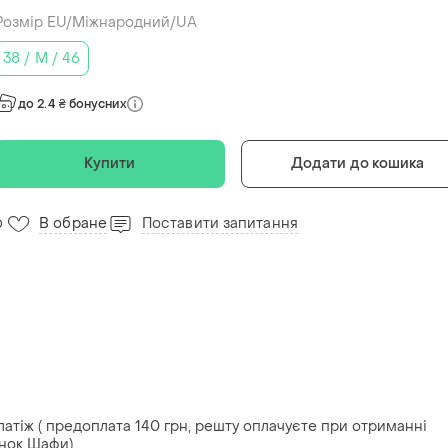
Розмір EU/Міжнародний/UA
38 / M / 46
до 2.4 ₴ бонусних
Купити
Додати до кошика
В обране
Поставити запитання
0
атіж ( предоплата 140 грн, решту оплачуєте при отриманні
унок Шафи).