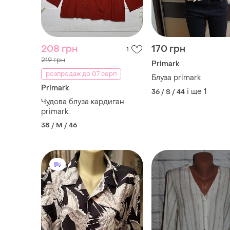
208 грн
170 грн
1
219 грн
Primark
розпродаж до 07 серп
Блуза primark
Primark
і ще
1
36 / S / 44
Чудова блуза кардиган
primark.
38 / M / 46