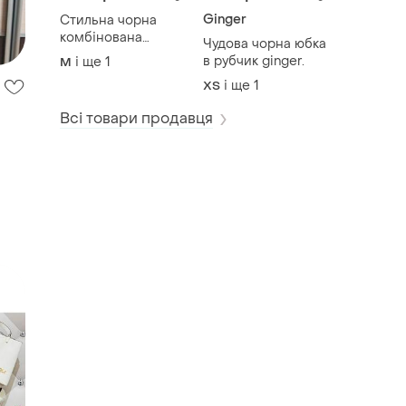
Ginger
Стильна чорна
комбінована
Чудова чорна юбка
натуральна юбка з
в рубчик ginger.
і ще
1
M
кружевом italy
і ще
1
ХS
moda.
Всі товари продавця