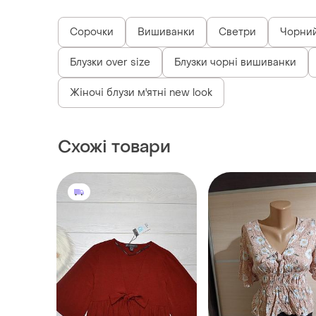
Також шукають:
Сорочки
Вишиванки
Светри
Чорний
Блузки over size
Блузки чорні вишиванки
Жіночі блузи м'ятні new look
Схожі товари