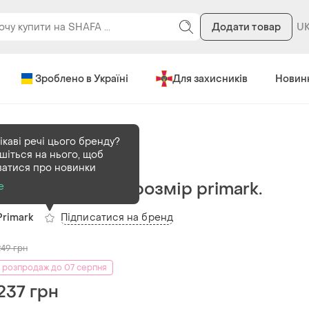
Додати товар
Зроблено в Україні
Для захисників
Новин
ікаві речі цього бренду?
шіться на нього, щоб
В наявності
1 шт
ватися про новинки
Чудова блуза 10 розмір primark.
е
Підписатися на бренд
Primark
249
грн
розпродаж до 07 серпня
237 грн