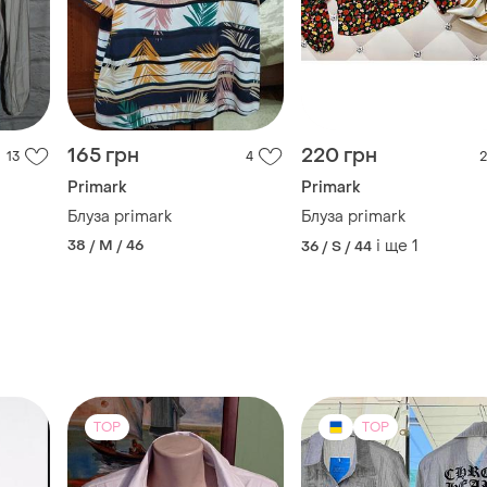
165 грн
220 грн
13
4
2
Primark
Primark
Блуза primark
Блуза primark
38 / M / 46
і ще
1
36 / S / 44
TOP
TOP