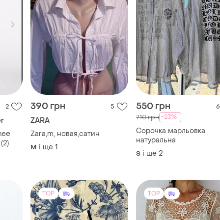
390 грн
550 грн
2
5
6
-23%
710 грн
r
ZARA
Сорочка марльовка
hee
Zara,m, новая,сатин
натуральна
(2)
і ще
1
M
і ще
2
S
TOP
TOP