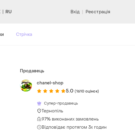
RU
Вхід
|
Реєстрація
ки
Стрічка
Продавець
chanel-shop
5.0
(1610 оцінок)
Супер-продавець
Тернопіль
97% виконаних замовлень
Відповідає протягом 3х годин