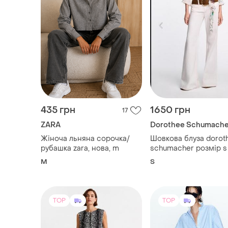
435 грн
1650 грн
17
ZARA
Dorothee Schumache
Жіноча льняна сорочка/
Шовкова блуза dorot
рубашка zara, нова, m
schumacher розмір s 
M
S
TOP
TOP