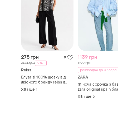
275 грн
1139 грн
9
1199 грн
-9%
300 грн
Reiss
розпродаж до 07 серп
Блуза зі 100% шовку від
ZARA
якісного бренду reiss в
Жіноча сорочка з ба
анімалістичному принті
і ще
1
zara original spain бл
ХS
сорочка зара xs-m
і ще
3
ХS