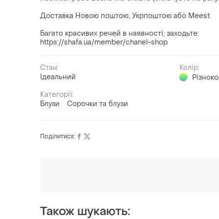
Доставка Новою поштою, Укрпоштою або Meest.
Багато красивих речей в наявності, заходьте:
https://shafa.ua/member/chanel-shop
Стан:
Колір:
Ідеальний
Різнок
Категорії:
Блузи
Сорочки та блузи
Поділитися:
Оформлюйте підписку SMART
Отримайте замовлення з безкоштовною
доставкою