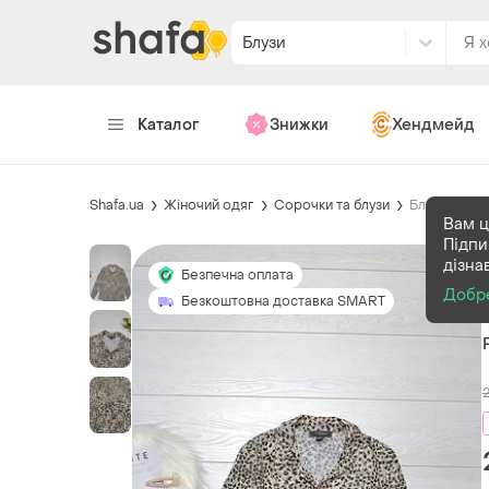
Блузи
Каталог
Знижки
Хендмейд
Shafa.ua
Жіночий одяг
Сорочки та блузи
Блузи
Вам ц
Підпи
дізна
Безпечна оплата
Добр
Безкоштовна доставка SMART