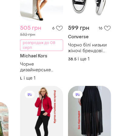
505 грн
599 грн
6
16
532 грн
Converse
розпродаж до 08
Чорно білі низьки
серп
жіночі брендові
Michael Kors
кеди, конверси,
і ще
1
38.5
оригінал, кросівки
Чорне
текстильні, на
дизайнерське
шнурівці, 39 розмір
трикотажне плаття
і ще
1
L
сукня сарафан від
michael kors, міді, з
драпіровкою, люкс
бренд, оригінал