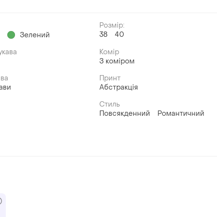
Розмір:
38
40
й
Зелений
укава
Комір
З коміром
ава
Принт
ави
Абстракція
Стиль
Повсякденний
Романтичний