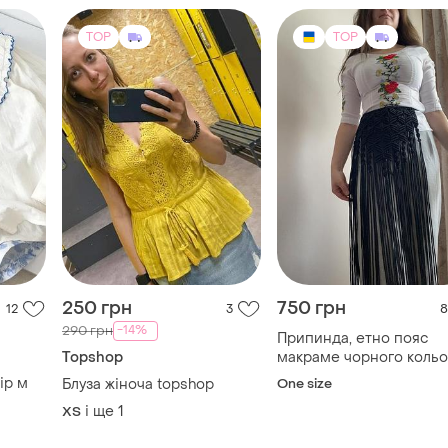
TOP
TOP
250 грн
750 грн
12
3
8
-14%
290 грн
Припинда, етно пояс
Topshop
макраме чорного кольо
а
ір м
Блуза жіноча topshop
One size
і ще
1
ХS