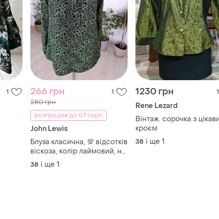
266 грн
1230 грн
1
1
1
280 грн
Rene Lezard
розпродаж до 07 серп
Вінтаж. сорочка з цікав
кроєм
John Lewis
і ще
1
Блуза класична, 💯 відсотків
38
віскоза, колір лаймовий, на
останньому фото.
і ще
1
38