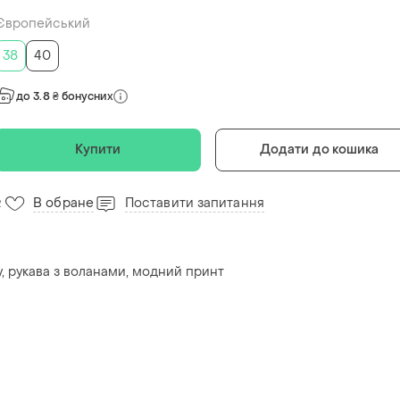
Європейський
38
40
до 3.8 ₴ бонусних
Купити
Додати до кошика
В обране
Поставити запитання
2
, рукава з воланами, модний принт