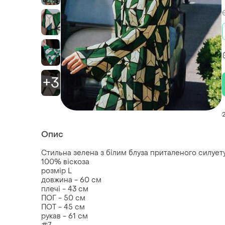
+3
Опис
Стильна зелена з білим блуза приталеного силуету
100% віскоза
розмір L
довжина - 60 см
плечі - 43 см
ПОГ - 50 см
ПОТ - 45 см
рукав - 61 см