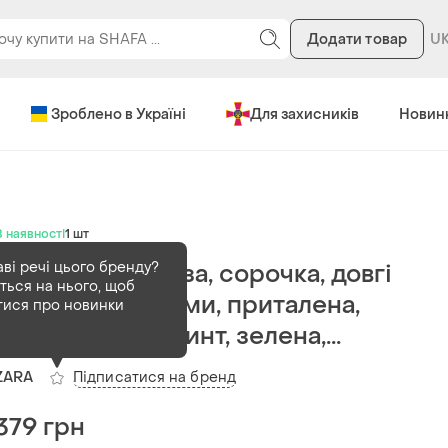
Додати товар
Зроблено в Україні
Для захисників
Новин
В наявності
1 шт
аві речі цього бренду?
Натуральна блуза, сорочка, довгі
ться на нього, щоб
рукава з воланами, приталена,
тися про новинки
абстрактний принт, зелена,...
Підписатися на бренд
ZARA
379 грн