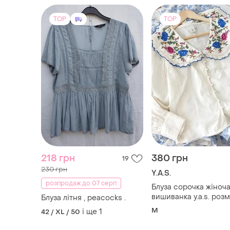
TOP
TOP
218 грн
380 грн
19
230 грн
Y.A.S.
розпродаж до 07 серп
Блуза сорочка жіноч
вишиванка y.a.s. розм
Блуза літня , peacocks .
M
і ще
1
42 / XL / 50