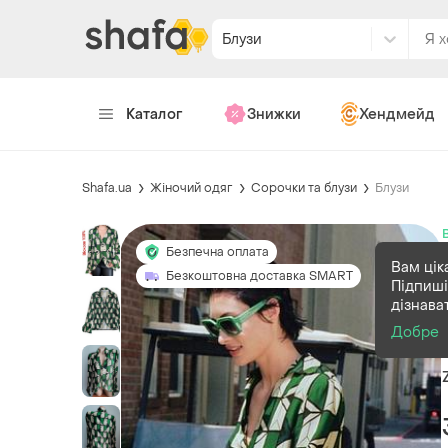
Блузи
Каталог
Знижки
Хендмейд
Shafa.ua
Жіночий одяг
Сорочки та блузи
Блузи
Безпечна оплата
Вам цік
Безкоштовна доставка SMART
Підпиші
дізнава
Добре