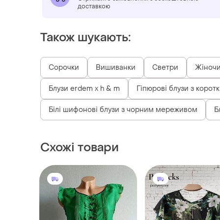
доставкою
Також шукають:
Сорочки
Вишиванки
Светри
Жіночи
Блузи erdem x h & m
Гіпюрові блузи з корот
Білі шифонові блузи з чорним мереживом
Б
Схожі товари