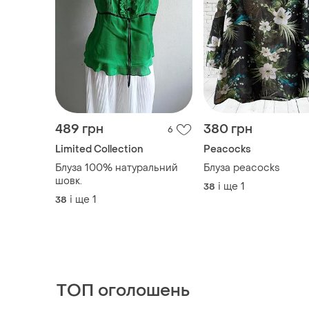
489 грн
380 грн
6
Limited Cоllection
Peacocks
Блуза 100% натуральний
Блуза peacocks
шовк.
і ще
1
38
і ще
1
38
ТОП оголошень