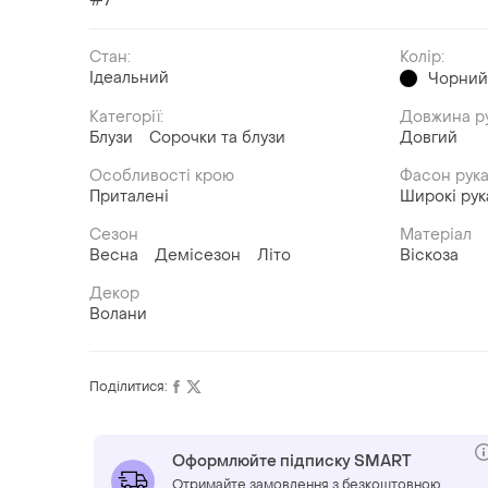
#7
Стан:
Колір:
Ідеальний
Чорни
Категорії:
Довжина р
Блузи
Сорочки та блузи
Довгий
Особливості крою
Фасон рук
Приталені
Широкі рук
Сезон
Матеріал
Весна
Демісезон
Літо
Віскоза
Декор
Волани
Поділитися:
Оформлюйте підписку SMART
Отримайте замовлення з безкоштовною