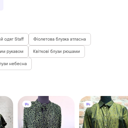
й одяг Staff
Фіолетова блузка атласна
ким рукавом
Квіткові блузи рюшами
лузи небесна