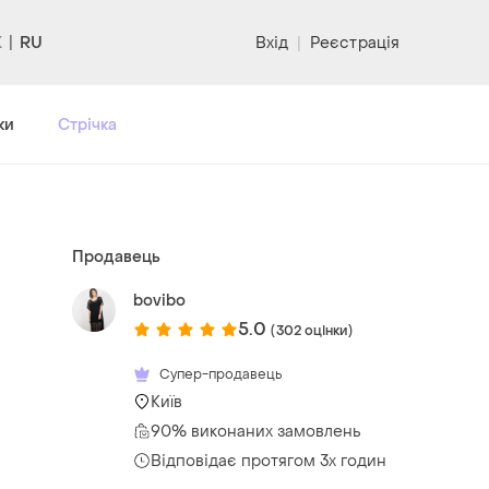
RU
Вхід
|
Реєстрація
ки
Стрічка
Продавець
bovibo
5.0
(302 оцінки)
Супер-продавець
Київ
90% виконаних замовлень
Відповідає протягом 3х годин