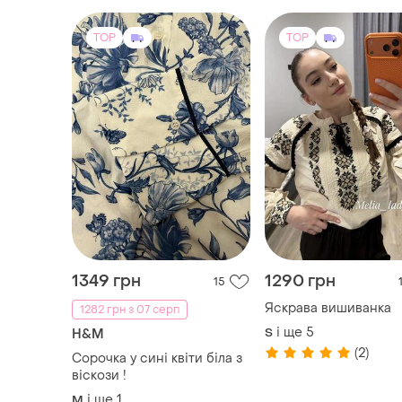
TOP
TOP
1349 грн
1290 грн
15
Яскрава вишиванка
1282 грн з 07 серп
і ще
5
S
H&M
(2)
Сорочка у сині квіти біла з
віскози !
і ще
1
M