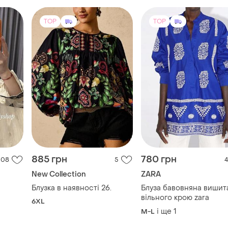
TOP
TOP
885 грн
780 грн
108
5
4
New Collection
ZARA
Блузка в наявності 26.
Блуза бавовняна вишит
вільного крою zara
6XL
і ще
1
M-L