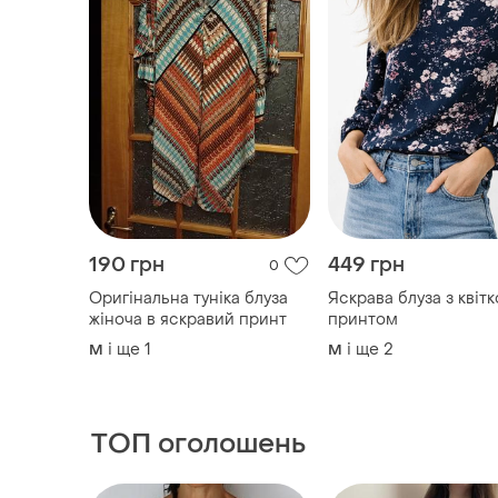
190 грн
449 грн
0
Оригінальна туніка блуза
Яскрава блуза з квіт
жіноча в яскравий принт
принтом
і ще
1
і ще
2
M
M
ТОП оголошень