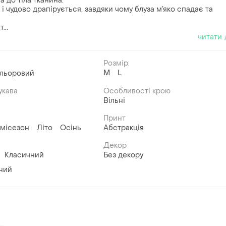
а до тіла тканина.
 чудово драпірується, завдяки чому блуза м’яко спадає та
...
читати 
Розмір:
M
L
ольоровий
укава
Особливості крою
Вільні
Принт
місезон
Літо
Осінь
Абстракція
Декор
Класичний
Без декору
ний