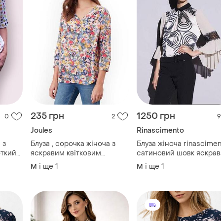
235 грн
1250 грн
0
2
9
Joules
Rinascimento
 з
Блуза , сорочка жіноча з
Блуза жіноча rinascime
откий
яскравим квітковим
сатиновий шовк яскрав
48
принтом joules
сорочка - топ брендова
і ще
1
і ще
1
M
M