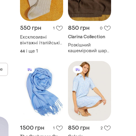
550 грн
850 грн
1
0
Clarina Collection
Ексклюзивні
вінтажні італійські
Розкішний
чоловічі шкарпетки
кашеміровий шарф
і ще
1
44
club (італія)
clarina з 100%
натурального
кашеміру
se
1500 грн
850 грн
1
2