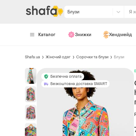
Блузи
Каталог
Знижки
Хендмейд
Shafa.ua
Жіночий одяг
Сорочки та блузи
Блузи
Безпечна оплата
Безкоштовна доставка SMART