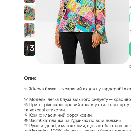
+3
Опис
✨ Жіноча блуза — яскравий акцент у гардеробі з 
👚 Модель: легка блуза вільного силуету — красиво
🎨 Принт: різнокольоровий колаж у стилі поп-арту
та яскраві етикетки.
👔 Комір: класичний сорочковий.
🔘 Застібка: планка на ґудзиках по всій довжині.
👚 Рукави: довгі, з манжетами, що застібаються на 