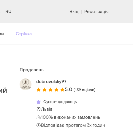
RU
Вхід
|
Реєстрація
ки
Стрічка
Продавець
dobrovolsky97
ий
5.0
(139 оцінок)
Супер-продавець
Львів
100% виконаних замовлень
Відповідає протягом 3х годин