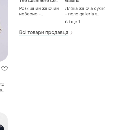
The Cashmere Centre
Galeria
Розкішний жіночий
Лляна жіноча сукня
небесно -
- поло galleria з
блакитний шарф
льону та віскози
і ще
1
S
the cashmere
легка та комфортна
centre
модель s m
Всі товари продавця
nto
а
 m l