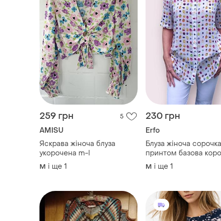
259 грн
230 грн
5
AMISU
Erfo
Яскрава жіноча блуза
Блуза жіноча сорочка
укорочена m-l
принтом базова кор
рукав m l розмір 46-
і ще
1
і ще
1
M
M