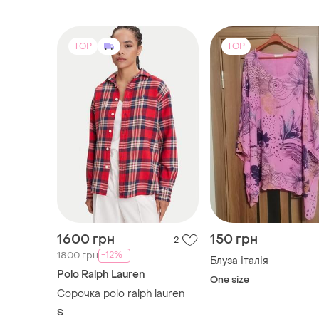
TOP
TOP
1600 грн
150 грн
2
-12%
1800 грн
Блуза італія
Polo Ralph Lauren
One size
Сорочка polo ralph lauren
S