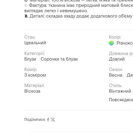
🌿 Матеріал: 100% віскоза — легка, м’яка та приємн
✨ Фактура: тканина має природний матовий блиск і
виглядає легко і невимушено.
🧵 Деталі: складка ззаду додає додаткового об’єму т
Стан:
Колір:
Ідеальний
Різнок
Категорії:
Довжина р
Блузи
Сорочки та блузи
Довгий
Комір
Сезон
З коміром
Весна
Де
Матеріал
Стиль
Віскоза
Вінтажний
Повсякден
Поділитися: