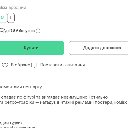
Міжнародний
M
L
до 7.5 ₴ бонусних
Купити
Додати до кошика
В обране
Поставити запитання
8
елементами поп-арту.
 спадає по фігурі та виглядає невимушено і стильно.
 та ретро-графіки — нагадує вінтажні рекламні постери, комік
один ґудзик.