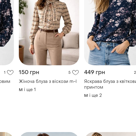
150 грн
449 грн
1
5
2
ковим
Жіноча блуза з віскози m-l
Яскрава блуза з квітко
принтом
і ще
1
M
і ще
2
M