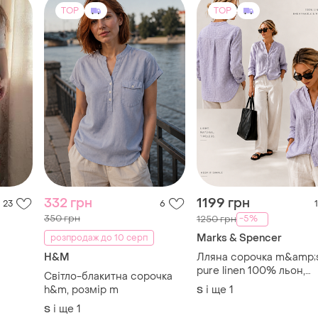
TOP
TOP
332 грн
1199 грн
23
6
1
350 грн
-5%
1250 грн
Marks & Spencer
розпродаж до 10 серп
H&M
Лляна сорочка m&amp;
pure linen 100% льон,
Світло-блакитна сорочка
світло-бузкова
h&m, розмір m
і ще
1
S
і ще
1
S