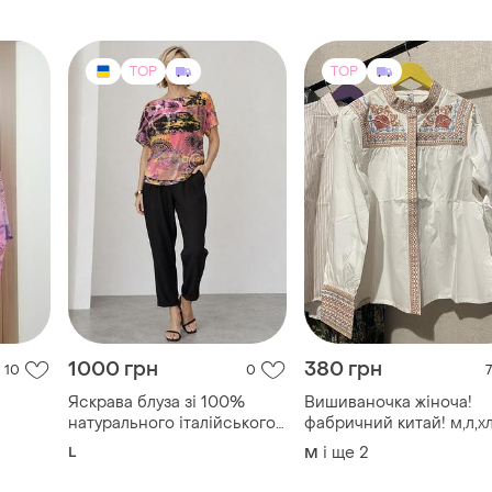
TOP
TOP
1000 грн
380 грн
10
0
7
Яскрава блуза зі 100%
Вишиваночка жіноча!
натурального італійського
фабричний китай! м,л,хл
трикотажу
хлопок!
L
і ще
2
M