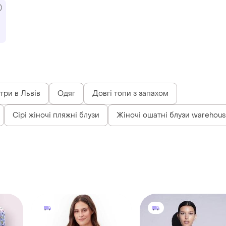
три в Львів
Одяг
Довгі топи з запахом
Сірі жіночі пляжні блузи
Жіночі ошатні блузи warehou