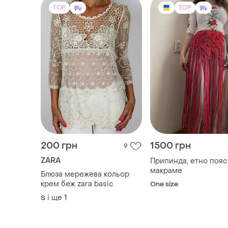
TOP
TOP
200 грн
1500 грн
9
ZARA
Припинда, етно пояс
макраме
Блюзa мережева кольор
крем беж zara basic
One size
і ще
1
S