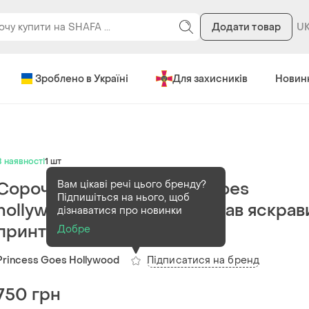
Додати товар
Зроблено в Україні
Для захисників
Новин
В наявності
1 шт
Вам цікаві речі цього бренду?
Сорочка жіноча princess goes
Підпишіться на нього, щоб
hollywood блуза довгий рукав яскрав
дізнаватися про новинки
принт m l
Добре
Підписатися на бренд
Princess Goes Hollywood
750 грн