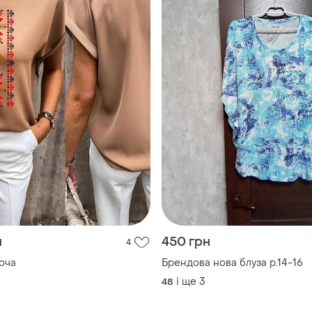
н
450 грн
4
ноча
Брендова нова блуза р.14-16
і ще
3
48