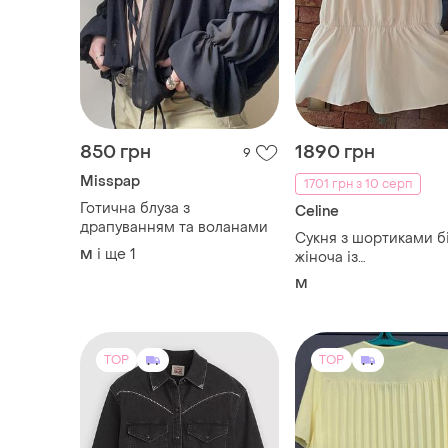
850 грн
1890 грн
9
Misspap
1701 грн з 10 серп
Готична блуза з
Celine
драпуванням та воланами
Сукня з шортиками б
і ще
1
M
жіноча із
бавовни.брендова,ст
M
ідеальний!
TOP
TOP