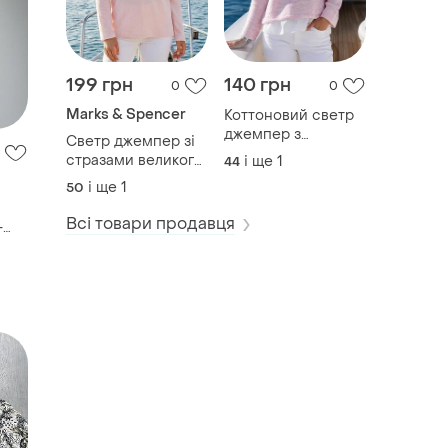
199 грн
140 грн
0
0
-
Marks & Spencer
Коттоновий светр
джемпер з
Светр джемпер зі
імітацією внизу
стразами великого
і ще
1
44
сорочки
розміру батал
і ще
1
50
Всі товари продавця