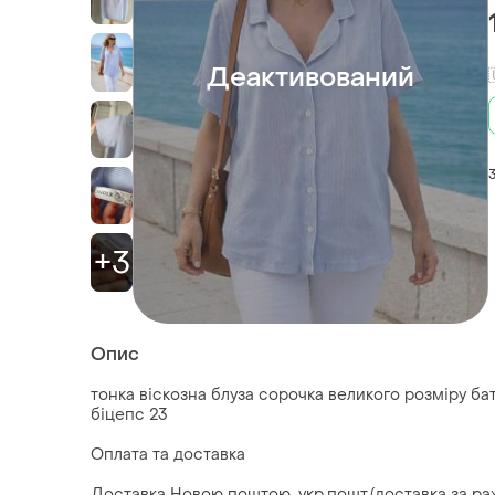
Деактивований
+3
Опис
тонка віскозна блуза сорочка великого розміру бат
біцепс 23
Оплата та доставка
Доставка Новою поштою, укр.пошт.(доставка за ра