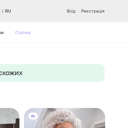
RU
Вхід
|
Реєстрація
ки
Стрічка
 схожих