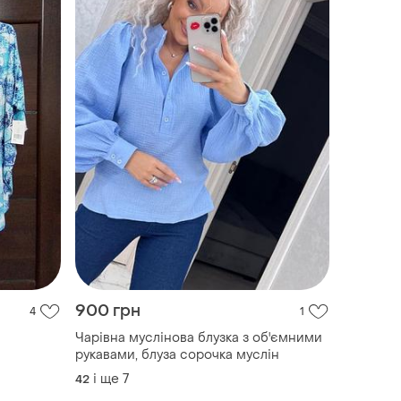
900 грн
4
1
Чарівна муслінова блузка з об'ємними
рукавами, блуза сорочка муслін
і ще
7
42