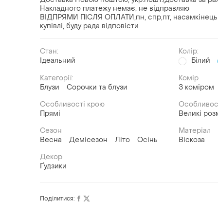
Накладного платежу немає, не відправляю
ВІДПРЯМИ ПІСЛЯ ОПЛАТИ,пн, спр,пт, насамкінець 18,
купівлі, буду рада відповісти
Стан:
Колір:
Ідеальний
Білий
Категорії:
Комір
Блузи
Сорочки та блузи
З коміром
Особливості крою
Особливос
Прямі
Великі роз
Сезон
Матеріал
Весна
Демісезон
Літо
Осінь
Віскоза
Декор
Ґудзики
Поділитися: