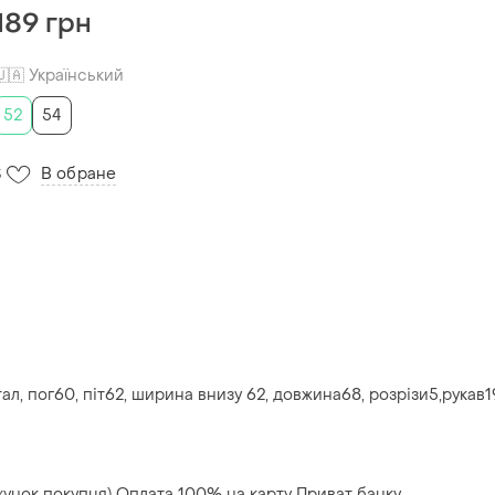
189 грн
🇺🇦 Український
52
54
В обране
3
ал, пог60, піт62, ширина внизу 62, довжина68, розрізи5,рукав19
хунок покупця) Оплата 100% на карту Приват банку