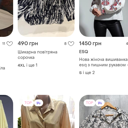
490 грн
1450 грн
11
8
4
ESQ
Шикарна повітряна
сорочка
Нова жіноча вишиванка
esq з пишним рукавом 
і ще
1
4XL
іла
троянда
і ще
2
S
ан
TOP
TOP