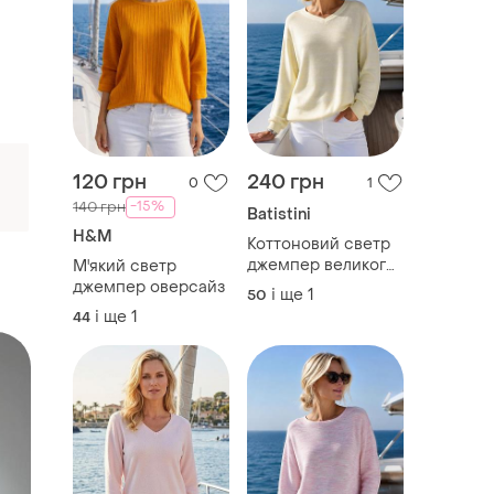
120 грн
240 грн
0
1
-15%
140 грн
Batistini
H&M
Коттоновий светр
джемпер великого
М'який светр
розміру батал
джемпер оверсайз
і ще
1
50
і ще
1
44