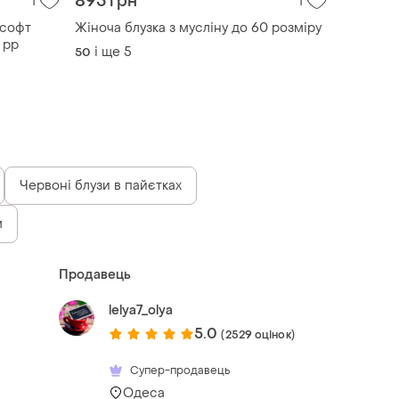
895 грн
1
1
 софт
Жіноча блузка з мусліну до 60 розміру
 рр
і ще
5
50
Червоні блузи в пайєтках
м
Продавець
lelya7_olya
5.0
(2529 оцінок)
Супер-продавець
Одеса