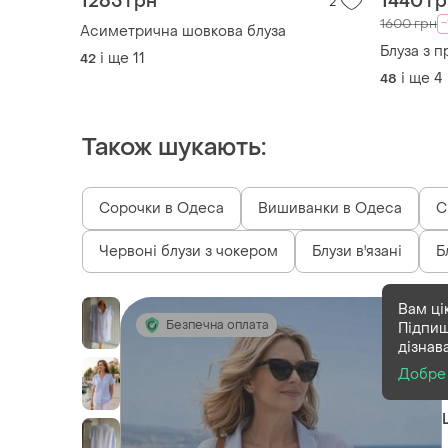
1265 грн
1440 г
2
1600 грн
Асиметрична шовкова блуза
Блуза з 
і ще
11
42
і ще
4
48
Також шукають:
Сорочки в Одеса
Вишиванки в Одеса
С
Червоні блузи з чокером
Блузи в'язані
Б
Вам ці
Безпечна оплата
Підпиш
дізнав
Добре