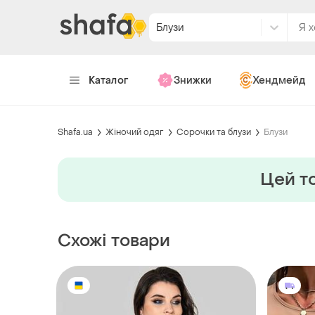
Блузи
Каталог
Знижки
Хендмейд
Shafa.ua
Жіночий одяг
Сорочки та блузи
Блузи
Цей то
Схожі товари