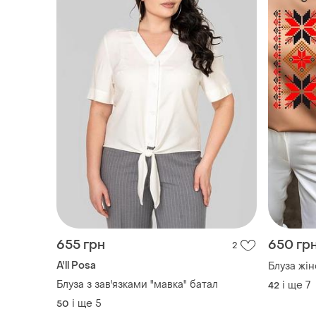
655 грн
650 гр
2
A'll Posa
Блуза жі
Блуза з зав'язками "мавка" батал
і ще
7
42
і ще
5
50