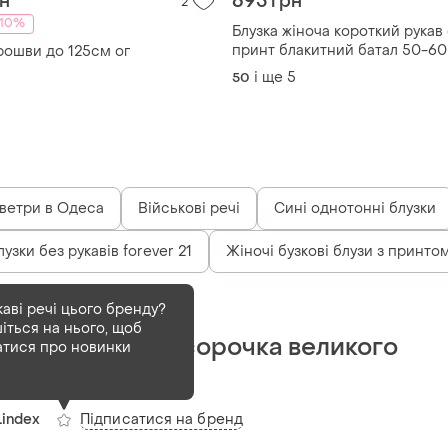
рн
695 грн
2
-10%
Блузка жіноча короткий рукав
принт блакитний батал 50-60
прошви до 125см ог
і ще
5
50
ветри в Одеса
Військові речі
Сині однотонні блузки
лузки без рукавів forever 21
Жіночі бузкові блузи з принто
Деактивований
1 шт
каві речі цього бренду?
іться на нього, щоб
Віскозна блуза сорочка великого
атися про новинки
розміру батал
Підписатися на бренд
Lindex