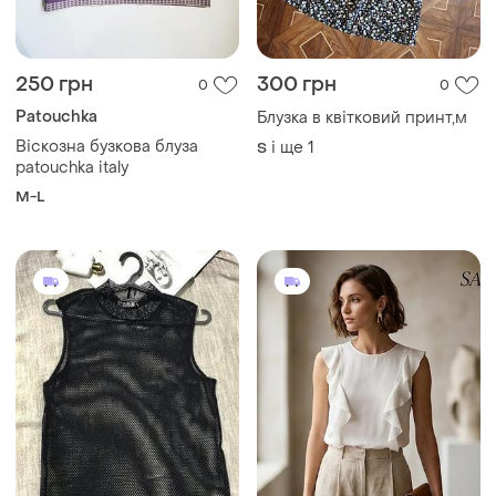
250 грн
300 грн
0
0
Patouchka
Блузка в квітковий принт,м
Віскозна бузкова блуза
і ще
1
S
patouchka italy
M-L