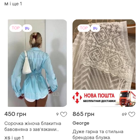
і ще
1
M
TOP
TOP
450 грн
865 грн
9
69
George
Сорочка жіноча блакитна
бавовняна з завʼязками
Дуже гарна та стильна
ззаду по талії
брендова блузка.
і ще
1
ХS