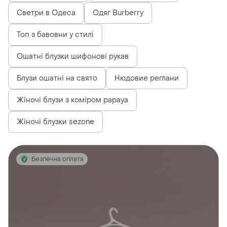
Светри в Одеса
Одяг Burberry
Топ з бавовни у стилі
Ошатні блузки шифонові рукав
Блузи ошатні на свято
Нюдовие реглани
Жіночі блузи з коміром papaya
Жіночі блузки sezone
Безпечна оплата