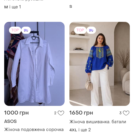
S
і ще
1
M
TOP
TOP
1000 грн
1650 грн
2
3
ASOS
Жіноча вишиванка. батали
Жіноча подовжена сорочка
і ще
2
4XL