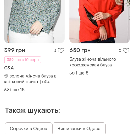
399 грн
650 грн
3
0
Блуза жіноча вільного
359 грн з 10 серп
крою.женская блуза
C&A
і ще
5
50
🌸 зелена жіноча блуза в
квітковий принт | c&a
і ще
18
52
Також шукають:
Сорочки в Одеса
Вишиванки в Одеса