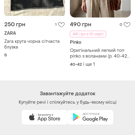
250 грн
490 грн
1
0
ZARA
441 грн з 10 серп
Zara крута чорна сітчаста
Pinko
блузка
Оригінальний легкий топ
S
pinko з воланами (р. 40-42-
44 xs)
і ще
1
40-42
Завантажуйте додаток
Купуйте речі і спілкуйтесь у будь-якому місці