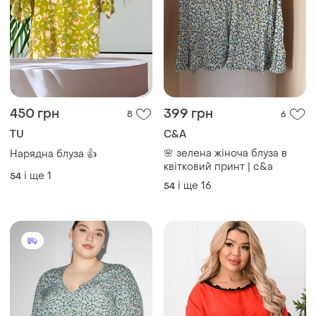
450 грн
399 грн
8
6
TU
C&A
🌸 зелена жіноча блуза в
Нарядна блуза 👍
квітковий принт | c&a
і ще
1
54
і ще
16
54