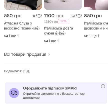
550 грн
1100 грн
850 грн
8
23
-12%
1250 грн
Атласна блуза з
Італійська сукн
віскозноі тканини👍
Італійська довга
шовковим низо
сукня 👍👍👍
👍
і ще
1
і ще
1
54
50
і ще
1
54
Всі товари продавця
Поділитися:
Оформлюйте підписку SMART
Отримайте замовлення з безкоштовною
доставкою