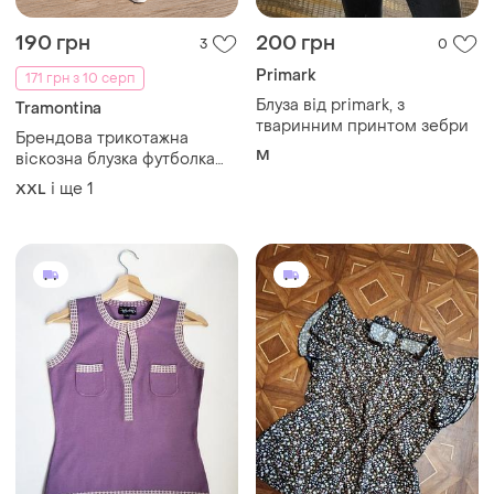
190 грн
200 грн
3
0
Primark
171 грн з 10 серп
Блуза від primark, з
Tramontina
тваринним принтом зебри
Брендова трикотажна
M
віскозна блузка футболка
великого розміру
і ще
1
XXL