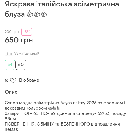
Яскрава італійська асіметрична
блуза 👍👍👍
700
грн
-8%
650 грн
🇺🇦 Український
54
60
В обране
16
Опис
Супер модна асіметрічна блуза влітку 2026 за фасоном і
яскравим кольором 👍👍👍
Заміри: ПОГ- 65, ПО- 76, довжина спереду- 62/53, позаду
98см.
ПОВЕРНЕННЯ, ОБМІНУ та БЕЗПЕЧНОГО відправлення
немає.