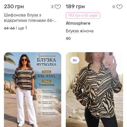
230 грн
189 грн
2
0
Шифонова блуза з
170 грн з 10 серп
відкритими плечами 66-
Atmosphere
68р
і ще
1
64-66
Блукза жіноча
40