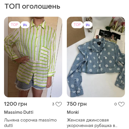
ТОП оголошень
TOP
TOP
1200 грн
750 грн
3
0
Massimo Dutti
Monki
Льняна сорочка massimo
Женская джинсовая
dutti
укороченная рубашка в