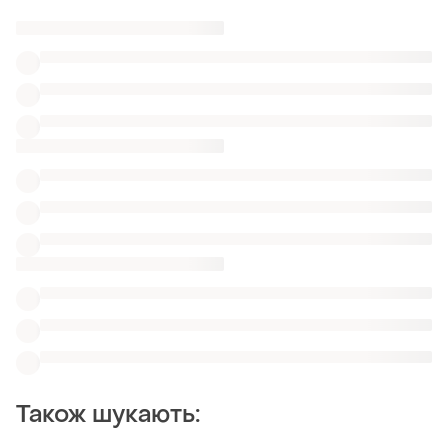
Також шукають:
Сорочки
Вишиванки
Светри
Одяг
Жіночі блузки papaya в вінниці
Розкішні vintage блузи
Стильні довгі блузки
Легкі шифонові блузи
Зелені жіночі блузки oggi
Схожі товари