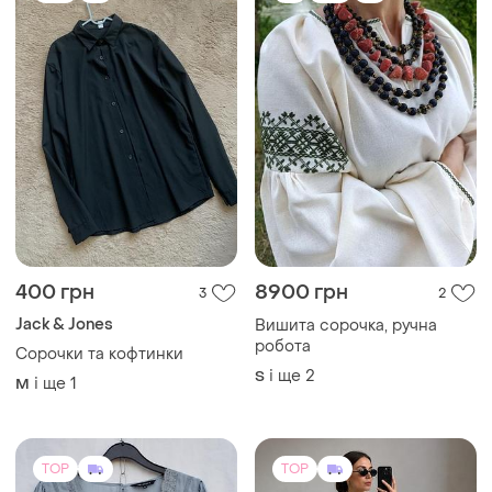
TOP
TOP
207 грн
200 грн
24
3
230 грн
Сорочка світла в дрібний
горошок
розпродаж до 13 серп
38
Блуза літня , peacocks .
і ще
1
42 / XL / 50