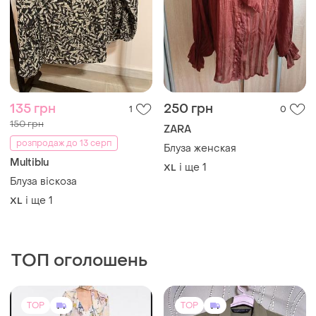
TOP
TOP
1650 грн
420 грн
3
35
Dorothee Schumacher
ZARA
Шовкова блуза dorothee
Жіноча сорочка бренду
schumacher розмір s (2)
zara
S
36 / S / 44