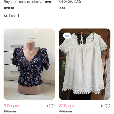
90 грн
315 грн
0
0
100 грн
350 грн
розпродаж до 13 серп
розпродаж до 13 серп
Abercrombie & Fitch
Жіноча блуза
Кофточка блуза топ
XL
футболка женская s
S