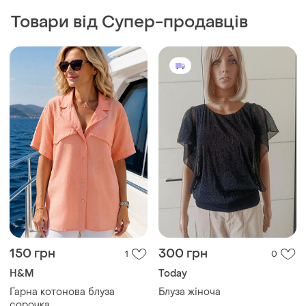
H&M
Today
Гарна котонова блуза
Блуза жіноча
сорочка
і ще
1
S
і ще
1
46