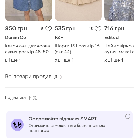
850 грн
535 грн
716 грн
5
15
Denim Co
F&F
Edited
Класнюча джинсова
Шорти f&f розмір 16
Неймовірно кр
сукня розмір 48-50
(eur 44)
сукня-максі ed.i
100% віскоза, 
і ще
1
і ще
1
і ще
1
L
XL
XL
16
Всі товари продавця
Поділитися:
Оформлюйте підписку SMART
Отримайте замовлення з безкоштовною
доставкою