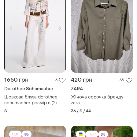
TOP
TOP
400 грн
8900 грн
3
2
Jack & Jones
Вишита сорочка, ручна
робота
Сорочки та кофтинки
і ще
2
S
і ще
1
M