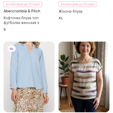
501 грн
63 грн
0
0
70 грн
Selected
розпродаж до 13 серп
Блуза жіноча selected
FLAME
L
Футболка, блузка
L
Завантажуйте додаток
Купуйте речі і спілкуйтесь у будь-якому місці