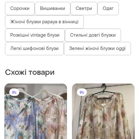
1680 грн
1680 грн
2
4
Italian Fashion
Italian Fashion
Неймовірна блуза котон
Неймовірна блуза котон
квіти 🥀 італія 🇮🇹
квіти 🥀 італія 🇮🇹
і ще
4
і ще
4
M
M