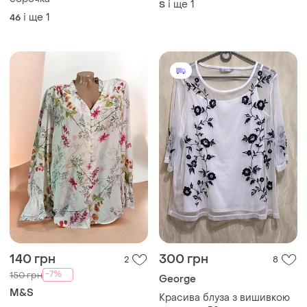
140 грн
300 грн
2
8
-7%
150 грн
George
M&S
Красива блуза з вишивкою
george, р.52
Блуза, сорочка жіноча ❤️❤️
❤️❤️❤️
XXL
і ще
1
XL