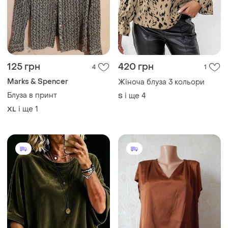
660 грн
315 грн
1
4
350 грн
Жіноча блуза 2 кольори
розпродаж до 13 серп
і ще
4
S
Taifun
Комбінована блуза
і ще
1
XL