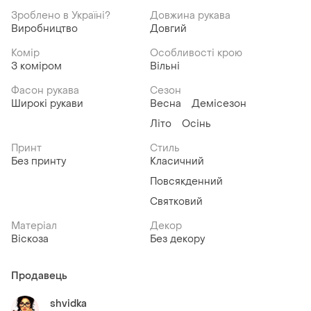
Зроблено в Україні?
Довжина рукава
Виробництво
Довгий
Комір
Особливості крою
З коміром
Вільні
Фасон рукава
Сезон
Широкі рукави
Весна
Демісезон
Літо
Осінь
Принт
Стиль
Без принту
Класичний
Повсякденний
Святковий
Матеріал
Декор
Віскоза
Без декору
Продавець
shvidka