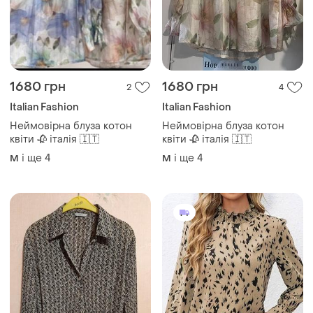
125 грн
420 грн
4
1
Marks & Spencer
Жіноча блуза 3 кольори
Блуза в принт
і ще
4
S
і ще
1
XL