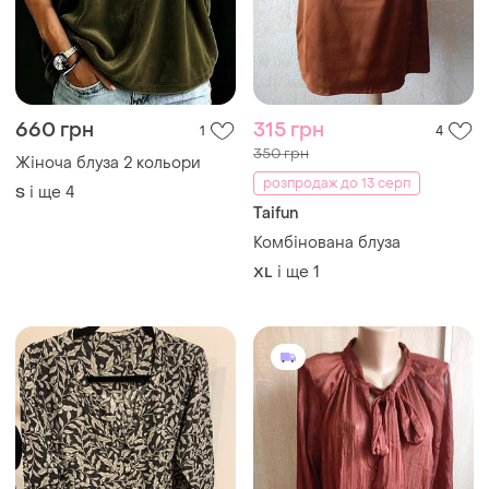
135 грн
250 грн
1
0
150 грн
ZARA
розпродаж до 13 серп
Блуза женская
Multiblu
і ще
1
XL
Блуза віскоза
і ще
1
XL
ТОП оголошень