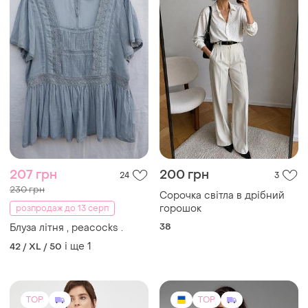
TOP
TOP
1300 грн
1450 грн
13
5
Polo Ralph Lauren
ESQ
Polo ralph lauren коттоновая
Нова жіноча вишиванка esq
рубашка в полоску
з пишним рукавом -
троянда
і ще
1
і ще
2
S
S