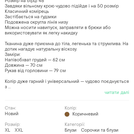
Розмір на бірці 48
Завдяки вільному крою чудово підійде і на 50 розмір
Класичний комірець
Застібається на ґудзики
Подовжена округла лінія низу
Можна носити навипуск, заправляти в брюки або
використовувати як легку накидку
Тканина дуже приємна до тіла, легенька та струмлива. На
дотик нагадує натуральну віскозу.
Заміри:
Напівобхват грудей — 62 см
Довжина — 70 см
Рукав від горловини — 79 см
Колір дуже гарний і універсальний — чудово поєднується
з ...
читати далі
Стан:
Колір:
Новий
Коричневий
Розмір:
Категорії:
XL
XXL
Блузи
Сорочки та блузи