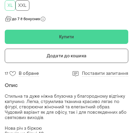
XL
XXL
до 7 ₴ бонусних
Купити
Додати до кошика
В обране
Поставити запитання
17
Опис
Стильна та дуже ніжна блузочка у благородному відтінку
капучино. Легка, струмлива тканина красиво лягає по
фігурі, створюючи жіночний та елегантний образ.
Чудовий варіант як для офісу, так і для повсякденних або
святкових виходів.
Нова річ з біркою