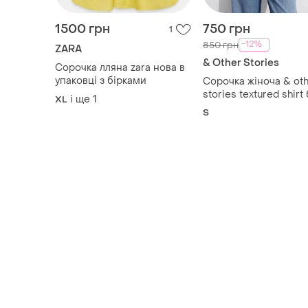
1500 грн
750 грн
1
-12%
850 грн
ZARA
& Other Stories
Сорочка лляна zara нова в
упаковці з бірками
Сорочка жіноча & ot
stories textured shirt
і ще
1
XL
пояса
S