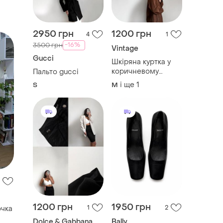
2950 грн
1200 грн
4
1
-16%
3500 грн
Vintage
Gucci
Шкіряна куртка у
коричневому
Пальто gucci
відтінку
і ще
1
S
M
1200 грн
1950 грн
1
2
очка
Dolce & Gabbana
Bally