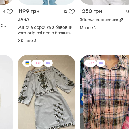
1199 грн
1250 грн
4
12
73
ZARA
Жіноча вишиванка 🌾
☺️
Жіноча сорочка з бавовни
і ще
2
M
ванка
zara original spain блакитна
сорочка зара xs-m
і ще
3
ХS
TOP
TOP