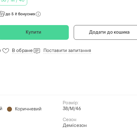
38 / M / 46
до 5 ₴ бонусних
Купити
Додати до кошика
В обране
Поставити запитання
0
Розмір:
й
38/M/46
Коричневий
Сезон
Демісезон