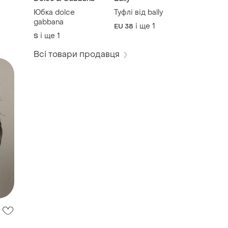
Юбка dolce
Туфлі від bally
gabbana
і ще
1
EU 38
і ще
1
S
Всі товари продавця