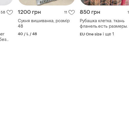
1200 грн
850 грн
58
11
1
Сукня вишиванка, розмір
Рубашка клетка. ткань
48
фланель.есть размеры.
her
40 / L / 48
і ще
1
EU One size
 без