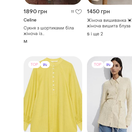
1890 грн
1450 грн
11
Celine
Жіноча вишиванка 💓
жіноча вишита блуза 
Сукня з шортиками біла
жіноча бежева виши
жіноча із
і ще
2
S
💓
бавовни.брендова,стан
M
ідеальний!
TOP
TOP