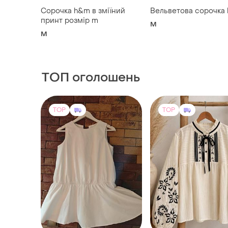
Сорочка h&m в зміїний
Вельветова сорочка
принт розмір m
M
M
ТОП оголошень
TOP
TOP