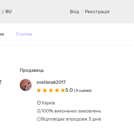
RU
Вхід
|
Реєстрація
ки
Стрічка
Продавець
т
svetlanak2017
5.0
(3 оцінки)
Харків
100% виконаних замовлень
Відповідає впродовж 3 днів