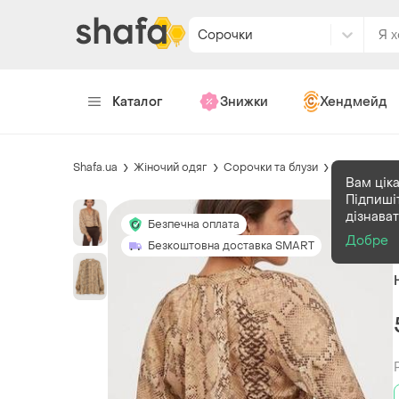
Сорочки
Каталог
Знижки
Хендмейд
Shafa.ua
Жіночий одяг
Сорочки та блузи
Сорочки
Вам ціка
Підпиші
дізнава
Безпечна оплата
Добре
Безкоштовна доставка SMART