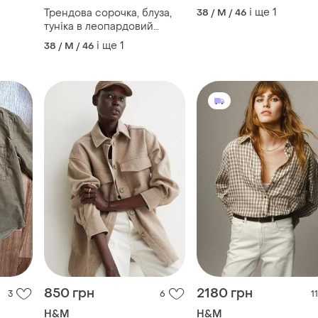
леопардовим принтом
і ще
1
Трендова сорочка, блуза,
38 / M / 46
туніка в леопардовий
принт від h&m м
і ще
1
38 / M / 46
850 грн
2180 грн
3
6
11
H&M
H&M