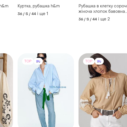
 h&m
Куртка, рубашка h&m
Рубашка в клетку сороч
жіноча хлопок бавовна
і ще
1
36 / S / 44
h&m
і ще
2
36 / S / 44
TOP
TOP