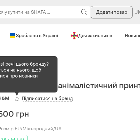
Додати товар
Зроблено в Україні
Для захисників
Новин
ві речі цього бренду?
ться на нього, щоб
В наявності
1 шт
тися про новинки
Сорочка h&m в анімалістичний прин
Підписатися на бренд
H&M
500 грн
Розмір EU/Міжнародний/UA