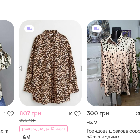
807 грн
300 грн
4
10
23
850 грн
H&M
розпродаж до 10 серп
mp;m
Трендова шовкова сор
h&m з модним
H&M