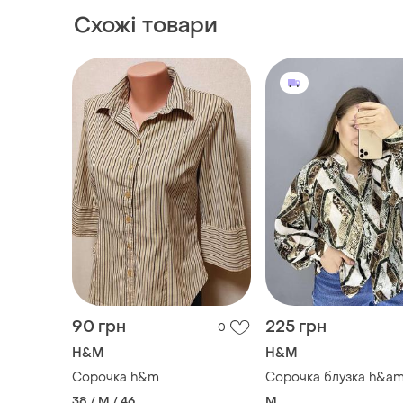
Схожі товари
90 грн
225 грн
0
H&M
H&M
Сорочка h&m
Сорочка блузка h&a
38 / M / 46
M