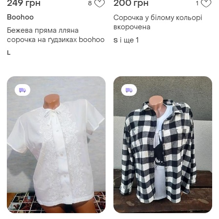
249 грн
200 грн
8
1
Boohoo
Сорочка у білому кольорі
вкорочена
Бежева пряма лляна
сорочка на ґудзиках boohoo
і ще
1
S
L