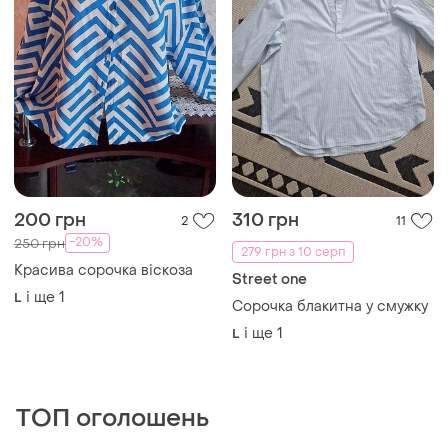
200 грн
310 грн
2
11
-20%
250 грн
279 грн з 10 серп
Красива сорочка віскоза
Street one
і ще
1
L
Сорочка блакитна у смужку
і ще
1
L
ТОП оголошень