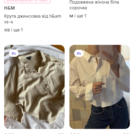
розпродаж до 10 серп
Подовжена жіноча біла
сорочка
H&M
і ще
1
Крута джинсовка від h&am
M
xs-s
і ще
1
ХS