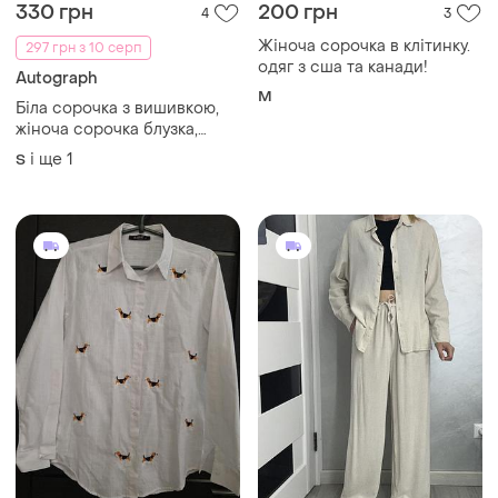
330 грн
200 грн
4
3
Жіноча сорочка в клітинку.
297 грн з 10 серп
одяг з сша та канади!
Autograph
M
Біла сорочка з вишивкою,
жіноча сорочка блузка,
жіночий одяг
і ще
1
S