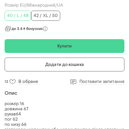
Розмір EU/Міжнародний/UA
40 / L / 48
42 / XL / 50
до 3.4 ₴ бонусних
Купити
Додати до кошика
В обране
Поставити запитання
13
Опис
розмір 16
довжина 67
рукав64
пог 62
по низу 66