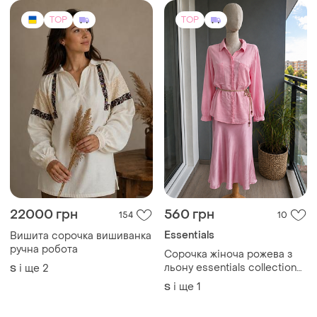
TOP
TOP
22000 грн
560 грн
154
10
Essentials
Вишита сорочка вишиванка
ручна робота
Сорочка жіноча рожева з
льону essentials collection
і ще
2
S
100% льон на ґудзиках s-m
і ще
1
S