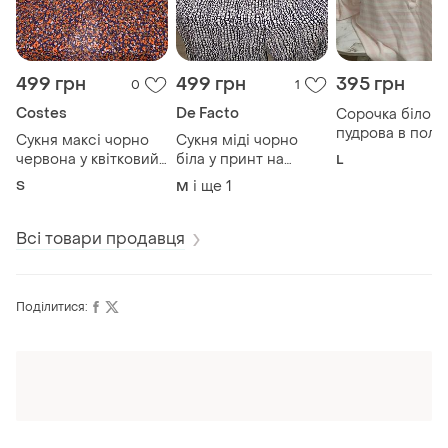
499 грн
499 грн
395 грн
0
1
Costes
De Facto
Сорочка біло
пудрова в поло
Сукня максі чорно
Сукня міді чорно
натуральна
червона у квітковий
біла у принт на
L
принт з поясом
гудзиках віскоза
S
і ще
1
M
віскоза
Всі товари продавця
Поділитися:
Оформлюйте підписку SMART
Отримайте замовлення з безкоштовною
доставкою