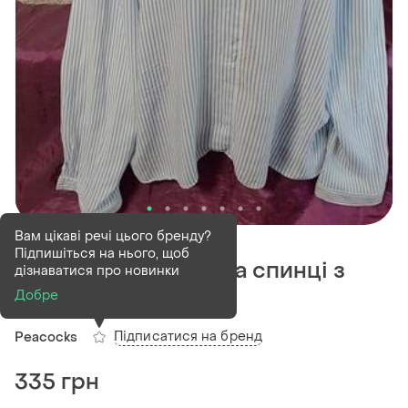
В наявності
1 шт
Вам цікаві речі цього бренду?
Підпишіться на нього, щоб
Сорочка у смужку на спинці з
дізнаватися про новинки
бантом 💯 віскоза
Добре
Підписатися на бренд
Peacocks
335 грн