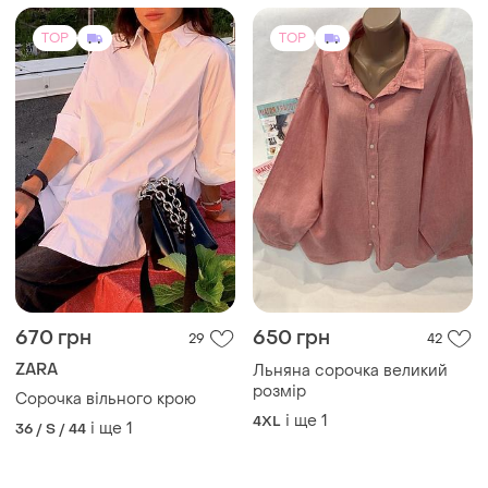
TOP
TOP
670 грн
650 грн
29
42
ZARA
Льняна сорочка великий
розмір
Сорочка вільного крою
і ще
1
4XL
і ще
1
36 / S / 44