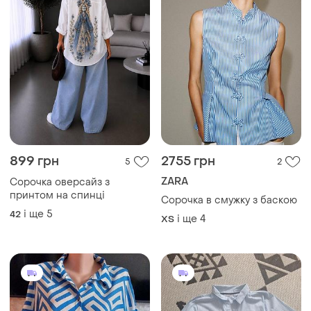
899 грн
2755 грн
5
2
ZARA
Сорочка оверсайз з
принтом на спинці
Сорочка в смужку з баскою
і ще
5
42
і ще
4
ХS