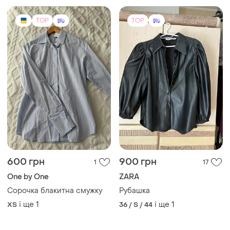
TOP
TOP
600 грн
900 грн
1
17
One by One
ZARA
Сорочка блакитна смужку
Рубашка
і ще
1
і ще
1
ХS
36 / S / 44