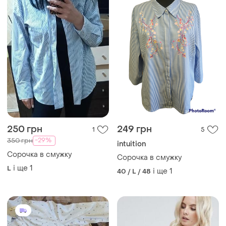
250 грн
249 грн
1
5
-29%
350 грн
intuition
Сорочка в смужку
Сорочка в смужку
і ще
1
L
і ще
1
40 / L / 48