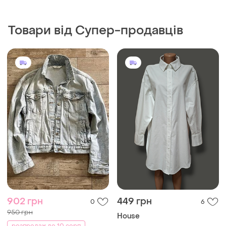
Товари від Супер-продавців
902 грн
449 грн
0
6
950 грн
House