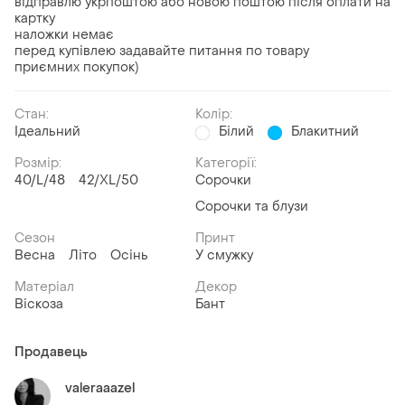
відправлю укрпоштою або новою поштою після оплати на
картку
наложки немає
перед купівлею задавайте питання по товару
приємних покупок)
Стан:
Колір:
Ідеальний
Білий
Блакитний
Розмір:
Категорії:
40/L/48
42/XL/50
Сорочки
Сорочки та блузи
Сезон
Принт
Весна
Літо
Осінь
У смужку
Матеріал
Декор
Віскоза
Бант
Продавець
valeraaazel