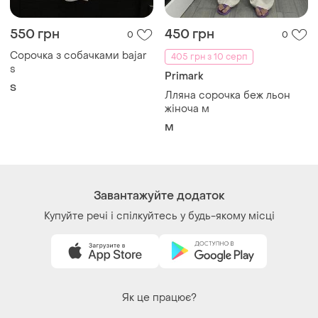
550 грн
450 грн
0
0
Сорочка з собачками bajar
405 грн з 10 серп
s
Primark
S
Лляна сорочка беж льон
жіноча м
M
Завантажуйте додаток
Купуйте речі і спілкуйтесь у будь-якому місці
Як це працює?