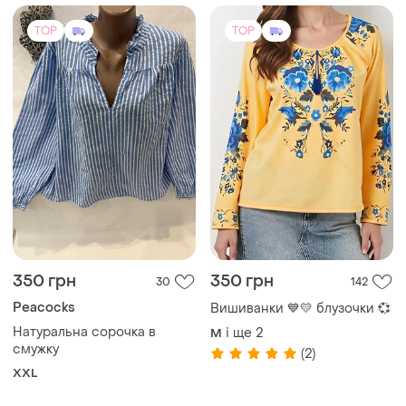
TOP
TOP
350 грн
350 грн
30
142
Peacocks
Вишиванки 💙💛 блузочки 💞
Натуральна сорочка в
і ще
2
M
смужку
(2)
XXL