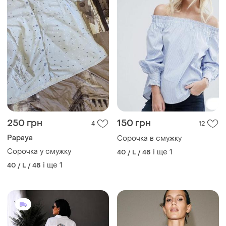
250 грн
150 грн
4
12
Papaya
Сорочка в смужку
Сорочка у смужку
і ще
1
40 / L / 48
і ще
1
40 / L / 48