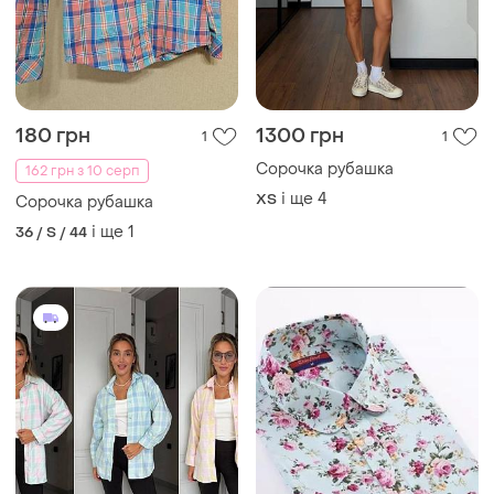
180 грн
1300 грн
1
1
Сорочка рубашка
162 грн з 10 серп
і ще
4
ХS
Сорочка рубашка
і ще
1
36 / S / 44