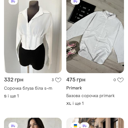
332 грн
475 грн
3
0
Primark
Сорочка блуза біла s-m
Базова сорочка primark
і ще
1
S
і ще
1
XL