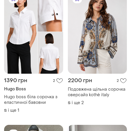
1390 грн
2200 грн
2
2
Hugo Boss
Подовжена щільна сорочка
оверсайз kothè italy
Hugo boss біла сорочка з
еластичної бавовни
і ще
2
S
і ще
1
S