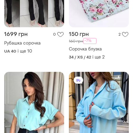
1699 грн
150 грн
0
2
-7%
160 грн
Рубашка сорочка
Сорочка блузка
і ще
10
UA 40
і ще
2
34 / XS / 42