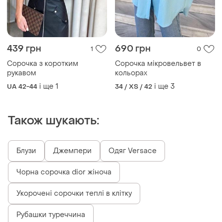
439 грн
690 грн
1
0
Сорочка з коротким
Сорочка мікровельвет в
рукавом
кольорах
і ще
1
і ще
3
UA 42-44
34 / XS / 42
Також шукають:
Блузи
Джемпери
Одяг Versace
Чорна сорочка dior жіноча
Укорочені сорочки теплі в клітку
Рубашки туреччина