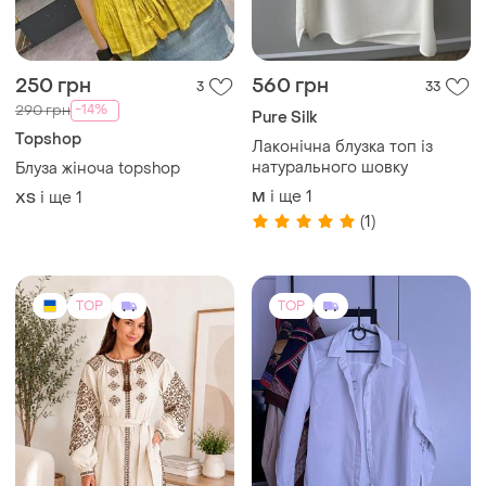
250 грн
560 грн
3
33
-14%
290 грн
Pure Silk
Topshop
Лаконічна блузка топ із
натурального шовку
Блуза жіноча topshop
і ще
1
і ще
1
M
ХS
(1)
TOP
TOP