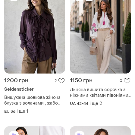
1200 грн
1150 грн
2
0
Seidensticker
Льняна вишита сорочка з
ніжними квітами півоніями
Вишукана шовкова жіноча
з китицями
блузка з воланами , жабо
і ще
2
UA 42-44
100% шовк
і ще
1
EU 36