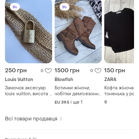
250 грн
1500 грн
150 грн
0
0
Louis Vuitton
Blowfish
ZARA
Замочок аксесуар
Ботинки жіночи,
Кофта жіноча
louis vuitton, висота 3
чобітки демісезонні
тоненька у розм
см
нові від бренду
s(36)8
і ще
1
S
EU 39.5
blowfish malibu
розміру 40 (7) по
устілці 25,5-26 см)
Всі товари продавця