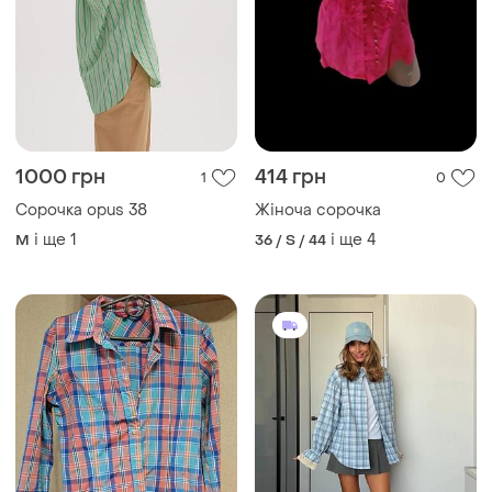
1000 грн
414 грн
1
0
Сорочка opus 38
Жіноча сорочка
і ще
1
і ще
4
M
36 / S / 44