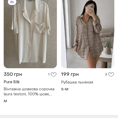
350 грн
199 грн
1
3
Pure Silk
Рубашка льняная
Вінтажна шовкова сорочка
S-M
laura testoni, 100% шовк,
молочна, m
M