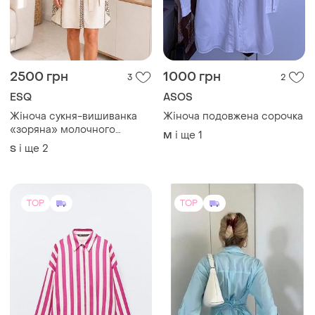
2500 грн
1000 грн
3
2
ESQ
ASOS
Жіноча сукня-вишиванка
Жіноча подовжена сорочка
«зоряна» молочного
і ще
1
M
кольору на льоні
і ще
2
S
TOP
TOP