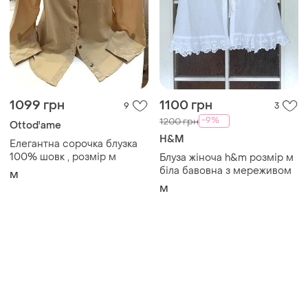
1099 грн
1100 грн
9
3
-9%
1200 грн
Ottod'ame
H&M
Елегантна сорочка блузка
100% шовк , розмір м
Блуза жіноча h&m розмір м
біла бавовна з мереживом
M
M