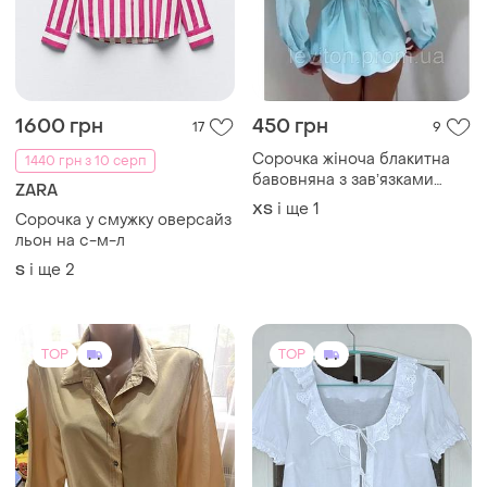
1600 грн
450 грн
17
9
Сорочка жіноча блакитна
1440 грн з 10 серп
бавовняна з завʼязками
ZARA
ззаду по талії
і ще
1
ХS
Сорочка у смужку оверсайз
льон на с-м-л
і ще
2
S
TOP
TOP