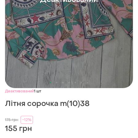
Деактивований
1 шт
Літня сорочка m(10)38
175
грн
-12%
155 грн