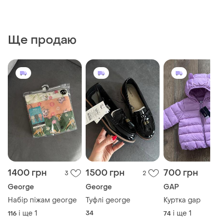
Ще продаю
1400 грн
1500 грн
700 грн
3
2
George
George
GAP
Набір піжам george
Туфлі george
Куртка gap
і ще
1
34
і ще
1
116
74