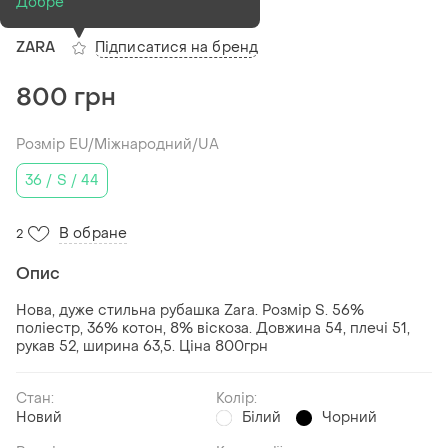
Рубашка zara
Добре
Підписатися на бренд
ZARA
800 грн
Розмір EU/Міжнародний/UA
36 / S / 44
В обране
2
Опис
Нова, дуже стильна рубашка Zara. Розмір S. 56%
поліестр, 36% котон, 8% віскоза. Довжина 54, плечі 51,
рукав 52, ширина 63,5. Ціна 800грн
Стан:
Колір:
Новий
Білий
Чорний