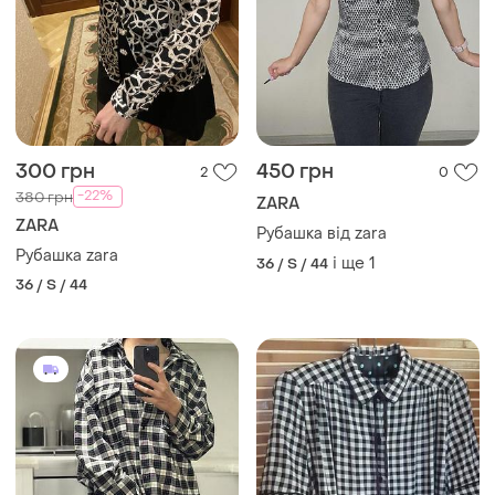
300 грн
450 грн
2
0
-22%
380 грн
ZARA
ZARA
Рубашка від zara
Рубашка zara
і ще
1
36 / S / 44
36 / S / 44