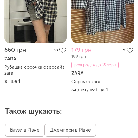
550 грн
179 грн
18
2
199 грн
ZARA
розпродаж до 13 серп
Рубашка сорочка оверсайз
zara
ZARA
і ще
1
S
Сорочка zara
і ще
1
34 / XS / 42
Також шукають:
Блузи в Рівне
Джемпери в Рівне