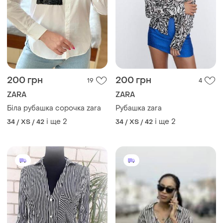
200 грн
200 грн
19
4
ZARA
ZARA
Біла рубашка сорочка zara
Рубашка zara
і ще
2
і ще
2
34 / XS / 42
34 / XS / 42