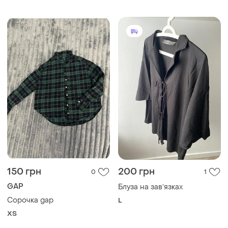
150 грн
200 грн
0
1
GAP
Блуза на завʼязках
Сорочка gap
L
ХS