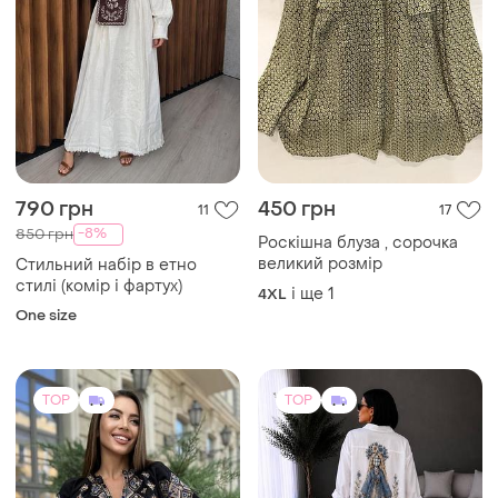
790 грн
450 грн
11
17
-8%
850 грн
Роскішна блуза , сорочка
великий розмір
Стильний набір в етно
стилі (комір і фартух)
і ще
1
4XL
One size
TOP
TOP