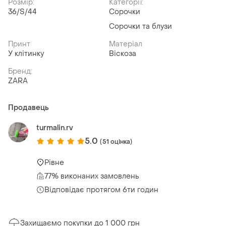
Розмір:
Категорії:
36/S/44
Сорочки
Сорочки та блузи
Принт
Матеріал
У клітинку
Віскоза
Бренд:
ZARA
Продавець
turmalin.rv
5.0
(51 оцінка)
Рівне
77% виконаних замовлень
Відповідає протягом 6ти годин
Захищаємо покупки до 1 000 грн