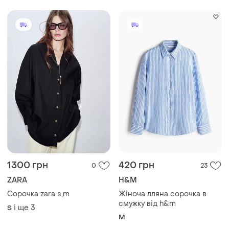
1300 грн
420 грн
0
23
ZARA
H&M
Сорочка zara s,m
Жіноча лляна сорочка в
смужку від h&m
і ще
3
S
M