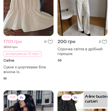
1701 грн
200 грн
11
3
1890 грн
Сорочка світла в дрібний
горошок
розпродаж до 13 серп
Celine
38
Сукня з шортиками біла
жіноча із
бавовни.брендова,стан
M
ідеальний!
TOP
TOP