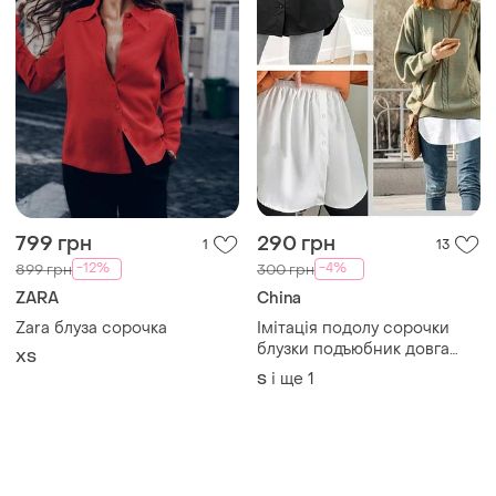
799 грн
290 грн
1
13
-12%
-4%
899 грн
300 грн
ZARA
China
Zara блуза сорочка
Імітація подолу сорочки
блузки подъюбник довга
ХS
сорочка блуза ярусна
і ще
1
S
спідниця юбка