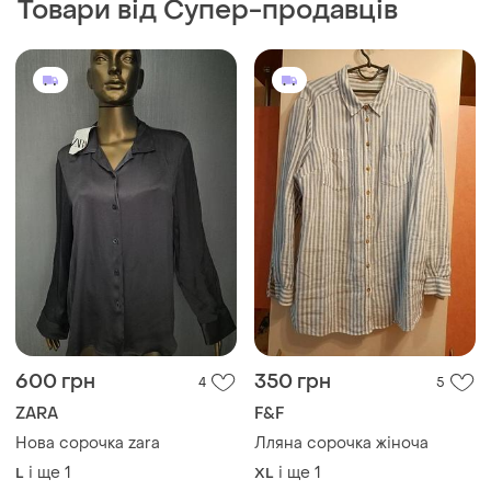
Товари від Супер-продавців
600 грн
350 грн
4
5
ZARA
F&F
Нова сорочка zara
Лляна сорочка жіноча
і ще
1
і ще
1
L
XL