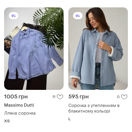
1005 грн
595 грн
11
0
Massimo Dutti
Сорочка з утепленням в
блакитному кольорі
Лляна сорочка
L
ХS