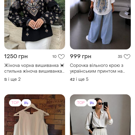
1250 грн
999 грн
10
35
Жіноча чорна вишиванка 💓
Сорочка вільного крою з
стильна жіноча вишиванка
українським принтом на
💓 вишита блуза 💓
спинці
і ще
2
і ще
5
S
42
TOP
TOP