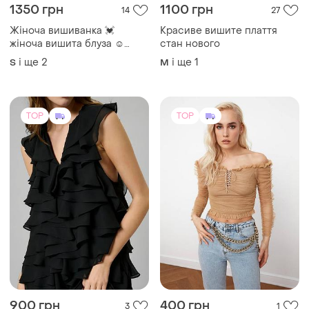
1350 грн
1100 грн
14
27
Жіноча вишиванка 💓
Красиве вишите плаття
жіноча вишита блуза ☺️
стан нового
жіноча біла вишиванка 💓
і ще
2
і ще
1
S
M
TOP
TOP
900 грн
400 грн
3
1