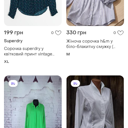
199 грн
330 грн
0
0
Superdry
Жіноча сорочка h&m у
біло-блакитну смужку (
Сорочка superdry у
100% віскоза)
квітковий принт vintage
M
2000s y2k
XL