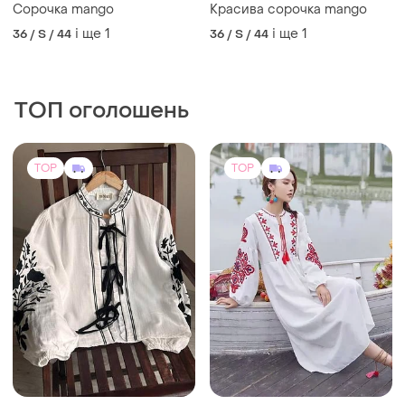
Сорочка mango
Красива сорочка mango
і ще
1
і ще
1
36 / S / 44
36 / S / 44
ТОП оголошень
TOP
TOP