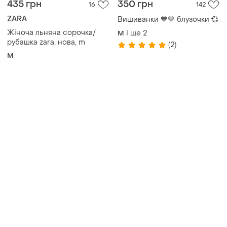
435 грн
350 грн
16
142
ZARA
Вишиванки 💙💛 блузочки 💞
Жіноча льняна сорочка/
і ще
2
M
рубашка zara, нова, m
(2)
M