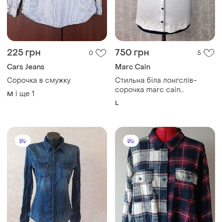
225 грн
750 грн
0
5
Cars Jeans
Marc Cain
Сорочка в смужку
Стильна біла лонгслів-
сорочка marc cain
і ще
1
M
(німеччина)
L