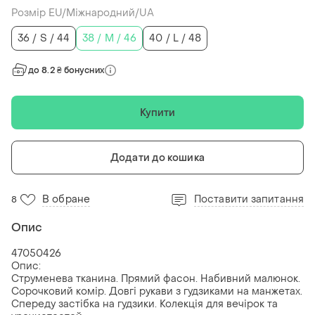
Розмір EU/Міжнародний/UA
36 / S / 44
38 / M / 46
40 / L / 48
до 8.2 ₴ бонусних
Купити
Додати до кошика
В обране
Поставити запитання
8
Опис
47050426
Опис:
Струменева тканина. Прямий фасон. Набивний малюнок.
Сорочковий комір. Довгі рукави з гудзиками на манжетах.
Спереду застібка на гудзики. Колекція для вечірок та