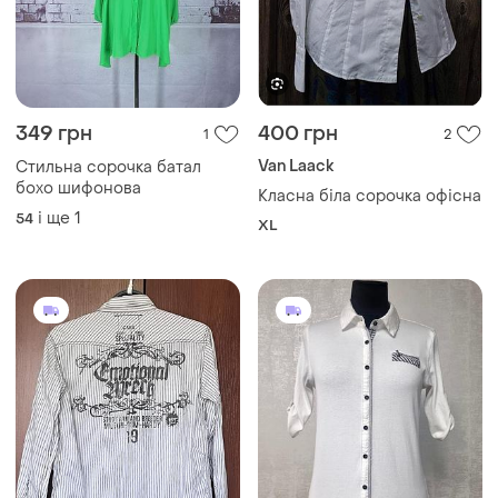
349 грн
400 грн
1
2
Van Laack
Стильна сорочка батал
бохо шифонова
Класна біла сорочка офісна
і ще
1
54
XL