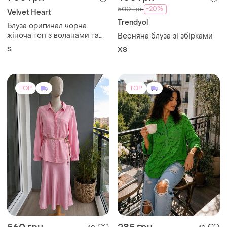
-20%
500 грн
Velvet Heart
Trendyol
Блуза opигинал чорна
жіноча топ з воланами та
Весняна блуза зі збірками
рюшами velvet
S
ХS
TOP
TOP