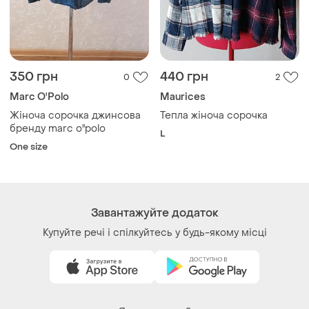
350 грн
440 грн
0
2
Marc O'Polo
Maurices
Жіноча сорочка джинсова
Тепла жіноча сорочка
бренду marc o''polo
L
One size
Завантажуйте додаток
Купуйте речі і спілкуйтесь у будь-якому місці