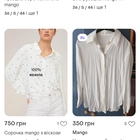
mango
і ще
1
36 / S / 44
і ще
1
36 / S / 44
750 грн
350 грн
1
5
Mango
Сорочка mango з віскози