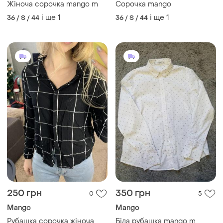
Жіноча сорочка mango m
Сорочка mango
і ще
1
і ще
1
36 / S / 44
36 / S / 44
250 грн
350 грн
0
5
Mango
Mango
Рубашка сорочка жіноча
Біла рубашка mango m