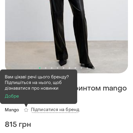
В наявності
5 шт
Вам цікаві речі цього бренду?
Підпишіться на нього, щоб
Сорочка блузка з принтом mango
дізнаватися про новинки
- s, m, l
Добре
Підписатися на бренд
Mango
815 грн