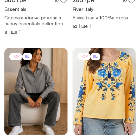
560 грн
285 грн
10
10
Essentials
Fiver Italy
Сорочка жіноча рожева з
Блуза італія 100%віскоза
льону essentials collection
і ще
1
62
100% льон на ґудзиках s-m
і ще
1
S
TOP
TOP