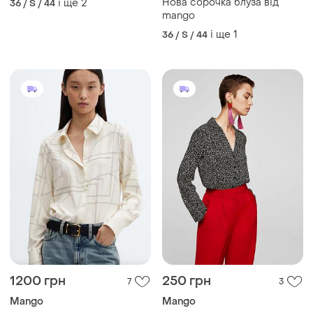
Нова сорочка блуза від
і ще
2
36 / S / 44
mango
і ще
1
36 / S / 44
1200 грн
250 грн
7
3
Mango
Mango