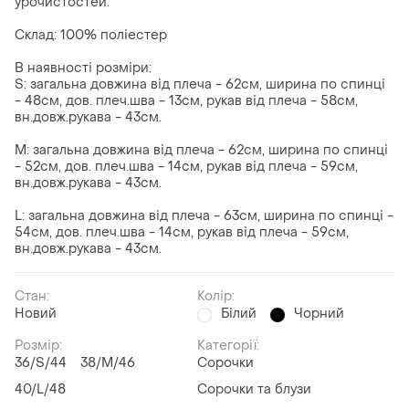
урочистостей.
Склад: 100% поліестер
В наявності розміри:
S: загальна довжина від плеча - 62см, ширина по спинці
- 48см, дов. плеч.шва - 13см, рукав від плеча - 58см,
вн.довж.рукава - 43см.
M: загальна довжина від плеча - 62см, ширина по спинці
- 52см, дов. плеч.шва - 14см, рукав від плеча - 59см,
вн.довж.рукава - 43см.
L: загальна довжина від плеча - 63см, ширина по спинці -
54см, дов. плеч.шва - 14см, рукав від плеча - 59см,
вн.довж.рукава - 43см.
Стан:
Колір:
Новий
Білий
Чорний
Розмір:
Категорії:
36/S/44
38/M/46
Сорочки
40/L/48
Сорочки та блузи