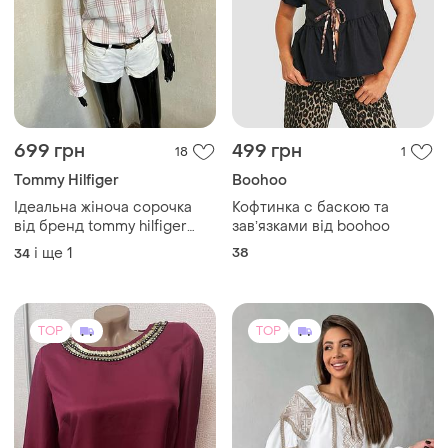
699 грн
499 грн
18
1
Tommy Hilfiger
Boohoo
Ідеальна жіноча сорочка
Кофтинка с баскою та
від бренд tommy hilfiger
завʼязками від boohoo
довершить любий образ.
і ще
1
38
34
TOP
TOP