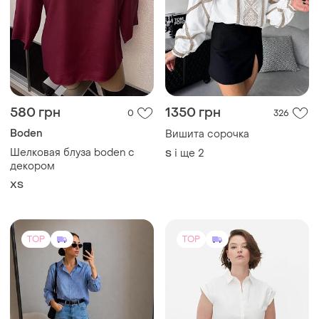
580 грн
1350 грн
0
326
Boden
Вишита сорочка
Шелковая блуза boden с
і ще
2
S
декором
ХS
TOP
TOP