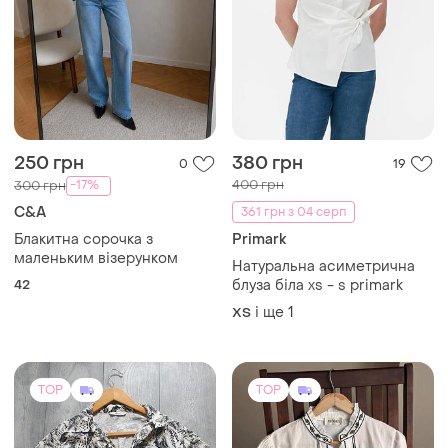
250 грн
380 грн
0
19
400 грн
-17%
300 грн
C&A
361 грн з 04 серп
Блакитна сорочка з
Primark
маленьким візерунком
Натуральна асиметрична
42
блуза біла xs - s primark
і ще
1
ХS
TOP
TOP