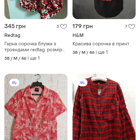
345 грн
179 грн
3
7
Redtag
H&M
Гарна сорочка блузка з
Красива сорочка в принт
трояндами redtag. розмір
і ще
1
38 / M / 46
38/40
і ще
1
38 / M / 46