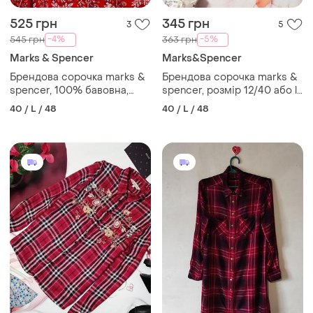
525 грн
345 грн
3
5
-4%
-5%
545 грн
363 грн
Marks & Spencer
Marks&Spencer
Брендова сорочка marks &
Брендова сорочка marks &
spencer, 100% бавовна,
spencer, розмір 12/40 або l,
розмір 12/40 або l
колекція 2021 року
40 / L / 48
40 / L / 48