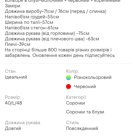
Кольори в блузі-молочний + червоний + коричневий
Заміри:
Довжина виробу-71см / 76см (перед / спинка)
Напівоб'єм грудей-55см
Ширина по талії-57см
Напівоб'єм стегон-61см
Довжина рукава (від горловини) -75см
Довжина рукава (від плечового шва) -63см
Плечі-39см
На сторінці більше 800 товарів різних розмірів і
забарвлень. Оновлення кожен день підписуйтесь
Стан:
Колір:
Ідеальний
Різнокольоровий
Червоний
Розмір:
Категорії:
40/L/48
Сорочки
Сорочки та блузи
Довжина рукава
Стиль
Довгий
Повсякденний