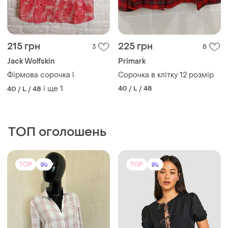
215 грн
225 грн
3
8
Jack Wolfskin
Primark
Фірмова сорочка l
Сорочка в клітку 12 розмір
і ще
1
40 / L / 48
40 / L / 48
ТОП оголошень
TOP
TOP