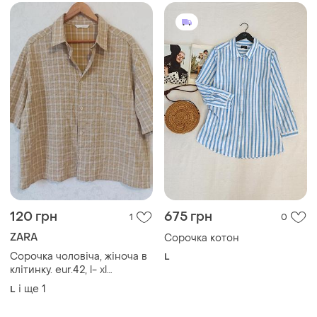
120 грн
675 грн
1
0
ZARA
Сорочка котон
Сорочка чоловіча, жіноча в
L
клітинку. eur.42, l- xl
оверсайз.
і ще
1
L