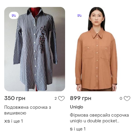
350 грн
899 грн
2
0
Uniqlo
Подовжена сорочка з
вишивкою
Фірмова оверсайз сорочка
uniqlo u double pocket
і ще
1
ХS
oversized long-sleeve shirt
і ще
1
S