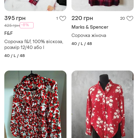
395 грн
220 грн
1
20
-8%
425 грн
Marks & Spencer
F&F
Сорочка жіноча
Сорочка f&f, 100% віскоза,
40 / L / 48
розмір 12/40 або l
40 / L / 48