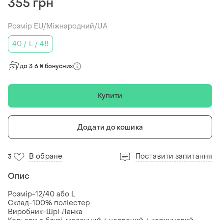
355 грн
Розмір EU/Міжнародний/UA
40 / L / 48
до 3.6 ₴ бонусних
Купити
Додати до кошика
В обране
Поставити запитання
3
Опис
Розмір-12/40 або L
Склад-100% поліестер
Виробник-Шрі Ланка