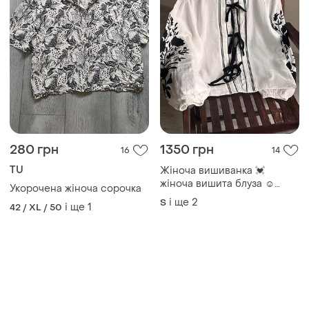
280 грн
1350 грн
16
14
TU
Жіноча вишиванка 💓
жіноча вишита блуза ☺️
Укорочена жіноча сорочка
жіноча біла вишиванка 💓
і ще
2
S
і ще
1
42 / XL / 50