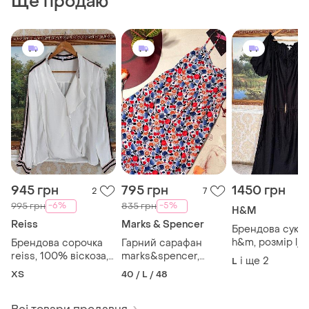
Ще продаю
945 грн
795 грн
1450 грн
2
7
-6%
-5%
995 грн
835 грн
H&M
Reiss
Marks & Spencer
Брендова сукн
h&m, розмір l/xl
Брендова сорочка
Гарний сарафан
чорна
reiss, 100% віскоза,
marks&spencer,
і ще
2
L
розмір 6/34 або xs
100% віскоза, розмір
ХS
40 / L / 48
12/40 або l