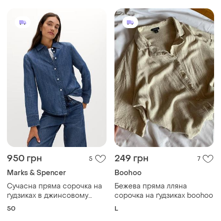
950 грн
249 грн
5
7
Marks & Spencer
Boohoo
Сучасна пряма сорочка на
Бежева пряма лляна
ґудзиках в джинсовому
сорочка на ґудзиках boohoo
кольорі р.22
50
L