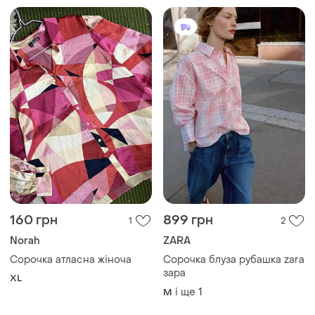
160 грн
899 грн
1
2
Norah
ZARA
Сорочка атласна жіноча
Сорочка блуза рубашка zara
зара
XL
і ще
1
M