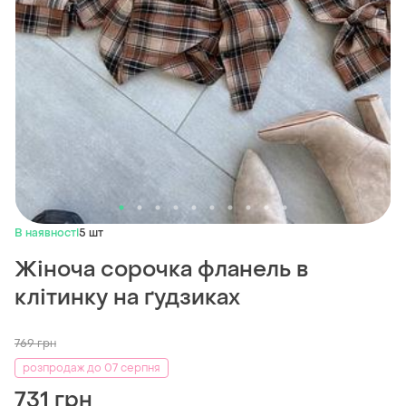
В наявності
5 шт
Жіноча сорочка фланель в
клітинку на ґудзиках
769
грн
розпродаж до 07 серпня
731 грн