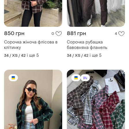
782 грн
858 грн
10
4
Сорочка в клітинку
Сорочка рубашка фланель
котон багато кольорів
і ще
2
34 / XS / 42
і ще
3
34 / XS / 42
(1)
ТОП оголошень
TOP
TOP