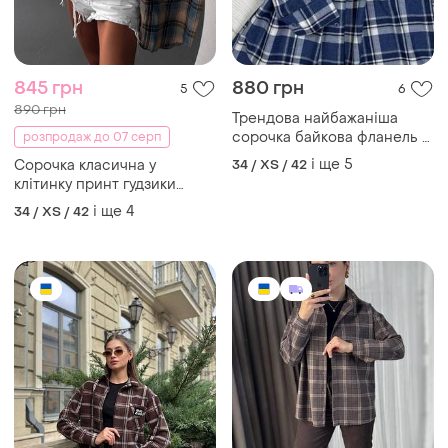
850 грн
881 грн
0
4
Сорочка жіноча флісова в
Сорочка рубашка
клітинку
бавовняна фланель
і ще
5
і ще
5
34 / XS / 42
34 / XS / 42