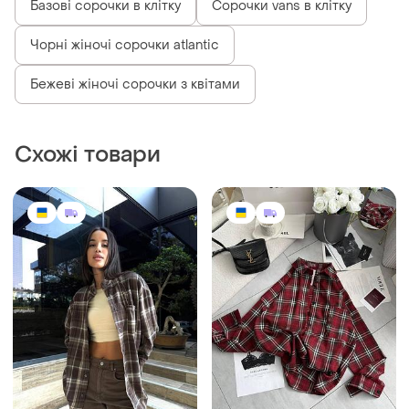
1045 грн
999 грн
3
2
1100 грн
Рубашка сорочка жіноча в
клітинку широкого крою
розпродаж до 07 серп
бавовна / фланель
і ще
4
Класична сорочка рубашка
ХS
в клітинку гудзики фланель
і ще
5
34 / XS / 42