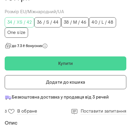
Розмір EU/Міжнародний/UA
34 / XS / 42
36 / S / 44
38 / M / 46
40 / L / 48
One size
до 7.3 ₴ бонусних
Купити
Додати до кошика
Безкоштовна доставка у продавця від 3 речей
В обране
Поставити запитання
3
Опис