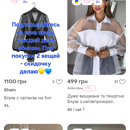
XL
органзи чудово підійде , як
і ще
1
42
на романтичну вечерю так і
на свято 🥳
TOP
TOP
1100 грн
699 грн
1
1
-18%
850 грн
Rundholz
Блуза clara ferrone s/m нова
Оригінальна блузка-топ
люкс -сегменту ryndholz
і ще
1
S