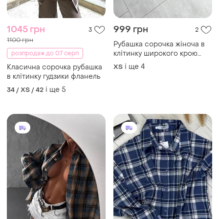
845 грн
880 грн
5
6
890 грн
Трендова найбажаніша
сорочка байкова фланель в
розпродаж до 07 серп
клітинку, багато кольорів,
і ще
5
Сорочка класична у
34 / XS / 42
рубашка в клетку байка
клітинку принт гудзики
вільна пряма оверсайз
і ще
4
34 / XS / 42
фланель гранж