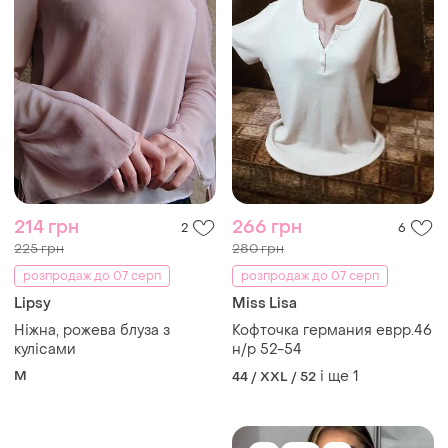
M
і ще
1
44 / XXL / 52
TOP
TOP
1100 грн
499 грн
5
21
-1%
500 грн
Shein
Дуже вишукана та тендітна
Блуза с органзы на 5хл
блуза з напівпрозорої