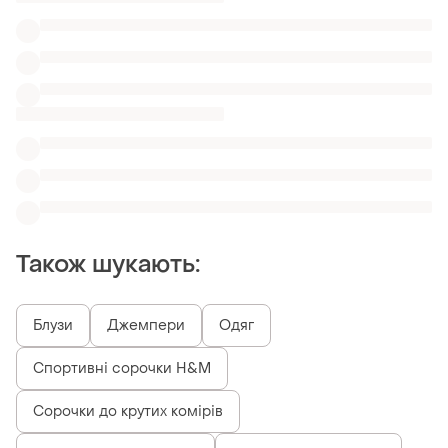
Спортивні сорочки H&M
Сорочки до крутих комірів
Базові сорочки в клітку
Сорочки vans в клітку
Чорні жіночі сорочки atlantic
Бежеві жіночі сорочки з квітами
Схожі товари