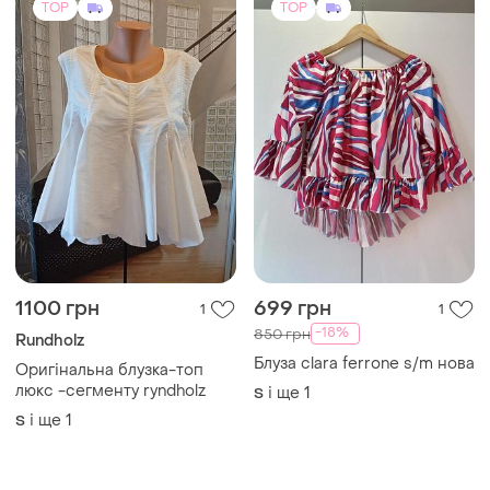
і ще
1
S