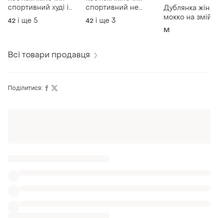
спортивний худі і
спортивний не
Дублянка жіноч
штани не
кошлатиться худі і
мокко на змійці
і ще
5
і ще
3
42
42
кошлатиться
штани
тепла на зиму
M
розмір м
Всі товари продавця
Поділитися:
Оформлюйте підписку SMART
Отримайте замовлення з безкоштовною
доставкою
Також шукають:
Блузи
Джемпери
Одяг