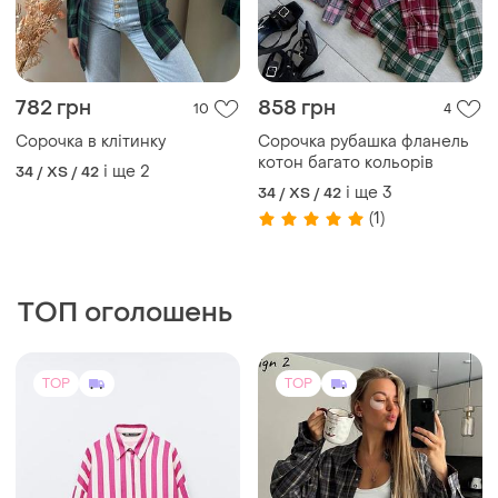
1520 грн
650 грн
15
9
1600 грн
-8%
700 грн
розпродаж до 07 серп
🍂✨ м'якенька фланелева
сорочка в клітинку ✨🍂мод.
ZARA
2010
і ще
3
42
Сорочка у смужку оверсайз
льон на с-м-л
і ще
2
S