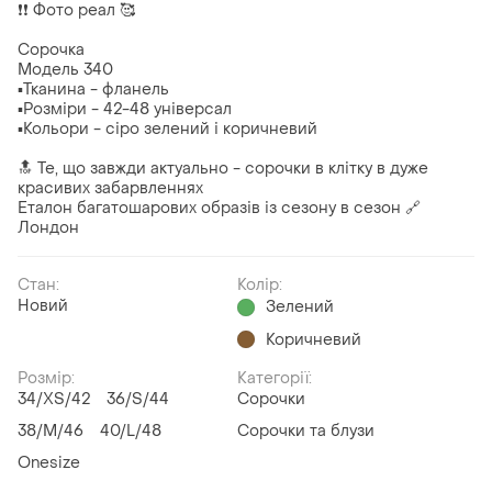
❗️❗️ Фото реал 🥰
Сорочка
Модель 340
▪Тканина - фланель
▪Розміри - 42-48 універсал
▪Кольори - сіро зелений і коричневий
🔝 Те, що завжди актуально - сорочки в клітку в дуже
красивих забарвленнях
Еталон багатошарових образів із сезону в сезон 🔗
Лондон
Стан:
Колір:
Новий
Зелений
Коричневий
Розмір:
Категорії:
34/XS/42
36/S/44
Сорочки
38/M/46
40/L/48
Сорочки та блузи
Onesize