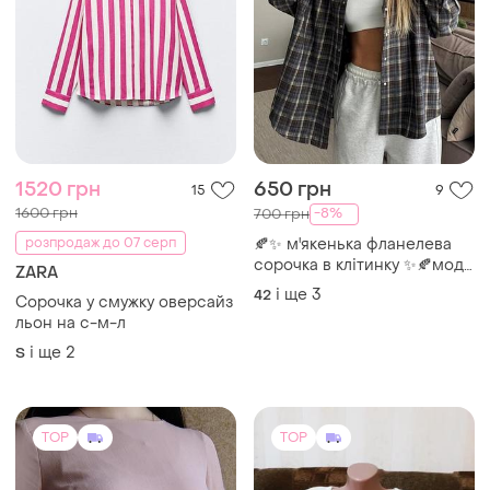
TOP
TOP
214 грн
266 грн
2
6
225 грн
280 грн
розпродаж до 07 серп
розпродаж до 07 серп
Lipsy
Miss Lisa
Ніжна, рожева блуза з
Кофточка германия еврр.46
кулісами
н/р 52-54