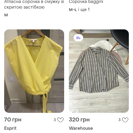
70 грн
320 грн
3
3
Esprit
Warehouse
Блуза esprit
Сорочка від werehouse
L
L