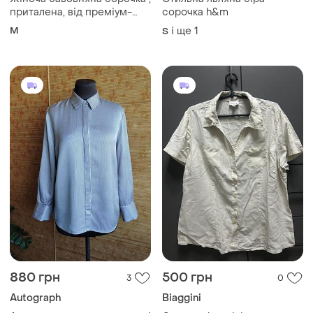
880 грн
500 грн
3
0
Autograph
Biaggini
Атласна сорочка в смужку зі
Сорочка baggini
скритою застібкою
і ще
1
M-L
M