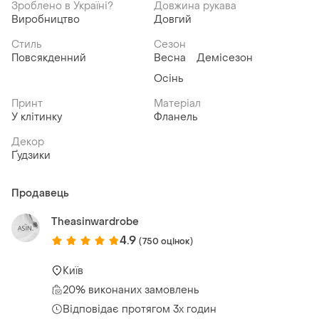
Зроблено в Україні?
Довжина рукава
Виробництво
Довгий
Стиль
Сезон
Повсякденний
Весна
Демісезон
Осінь
Принт
Матеріал
У клітинку
Фланель
Декор
Ґудзики
Продавець
Theasinwardrobe
4.9
(750 оцінок)
Київ
20% виконаних замовлень
Відповідає протягом 3х годин