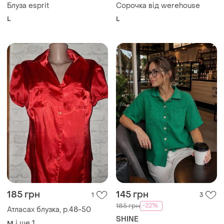
185 грн
145 грн
1
3
-22%
185 грн
Атласах блузка, р.48-50
SHINE
і ще
1
M
Сорочка зелена муслінова
розмір м
46
Завантажуйте додаток
Купуйте речі і спілкуйтесь у будь-якому місці
Як це працює?
Україна, 02121, місто Київ, Харківське шосе, будинок