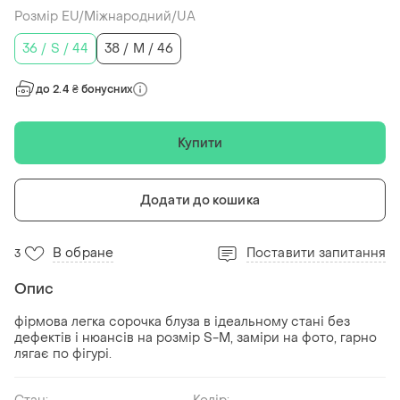
Розмір EU/Міжнародний/UA
36 / S / 44
38 / M / 46
до 2.4 ₴ бонусних
Купити
Додати до кошика
В обране
Поставити запитання
3
Опис
фірмова легка сорочка блуза в ідеальному стані без
дефектів і нюансів на розмір S-M, заміри на фото, гарно
лягає по фігурі.