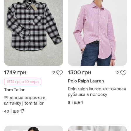
1749 грн
1300 грн
2
12
Polo Ralph Lauren
1574 грн з 10 серп
Polo ralph lauren коттоновая
Tom Tailor
рубашка в полоску
🌸 жіноча сорочка в
і ще
1
S
клітинку | tom tailor
і ще
17
40