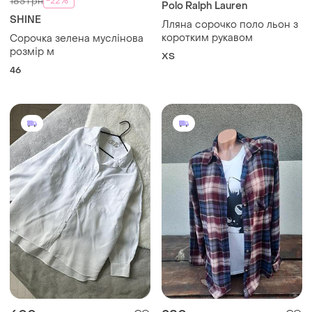
-22%
185 грн
Polo Ralph Lauren
SHINE
Лляна сорочко поло льон з
коротким рукавом
Сорочка зелена муслінова
розмір м
ХS
46