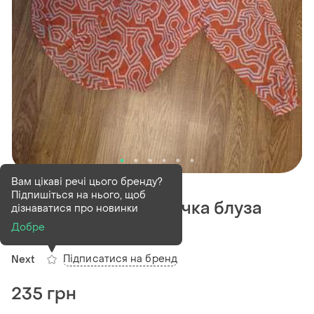
В наявності
1 шт
Вам цікаві речі цього бренду?
Підпишіться на нього, щоб
Фірмова легка сорочка блуза
дізнаватися про новинки
рубашка
Добре
Підписатися на бренд
Next
235 грн