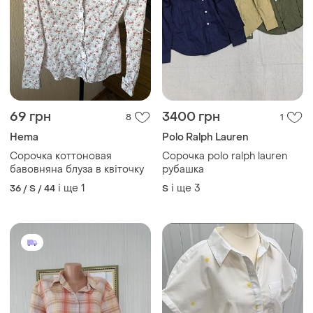
69 грн
3400 грн
8
1
Hema
Polo Ralph Lauren
Сорочка коттоновая
Сорочка polo ralph lauren
бавовняна блуза в квіточку
рубашка
і ще
1
і ще
3
36 / S / 44
S