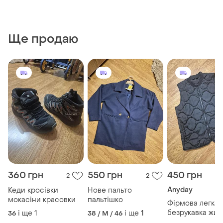
Ще продаю
360 грн
550 грн
450 грн
2
2
Anyday
Кеди кросівки
Нове пальто
мокасіни красовки
пальтішко
Фірмова легка
безрукавка жил
і ще
1
і ще
1
36
38 / M / 46