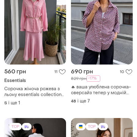
560 грн
690 грн
11
10
-17%
829 грн
Essentials
🔥 ваша улюблена сорочка-
Сорочка жіноча рожева з
оверсайз тепер у модній
льону essentials collection
клітинці. ✔ котон із
100% льон на ґудзиках s-m
і ще
7
48
і ще
1
S
люрексовою ниткою
TOP
TOP