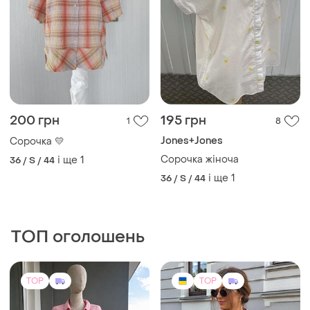
200 грн
195 грн
1
8
Jones+Jones
Сорочка 💛
Сорочка жіноча
і ще
1
36 / S / 44
і ще
1
36 / S / 44
ТОП оголошень
TOP
TOP