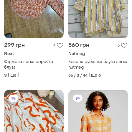
299 грн
560 грн
4
3
Next
Nutmeg
Фірмова легка сорочка
Класна рубашка блуза легка
блуза
nutmeg
і ще
1
і ще
6
S
36 / S / 44