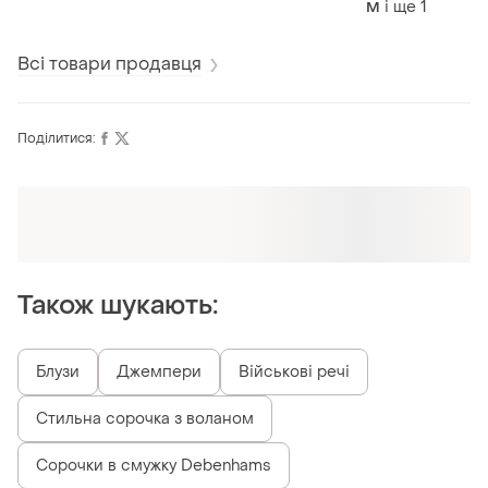
і ще
1
M
Всі товари продавця
Поділитися:
Оформлюйте підписку SMART
Отримайте замовлення з безкоштовною
доставкою
Також шукають:
Блузи
Джемпери
Військові речі
Стильна сорочка з воланом
Сорочки в смужку Debenhams