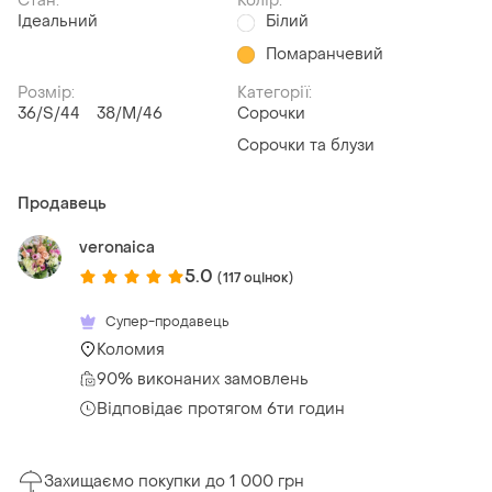
Стан:
Колір:
Ідеальний
Білий
Помаранчевий
Розмір:
Категорії:
36/S/44
38/M/46
Сорочки
Сорочки та блузи
Продавець
veronaica
5.0
(117 оцінок)
Супер-продавець
Коломия
90% виконаних замовлень
Відповідає протягом 6ти годин
Захищаємо покупки до 1 000 грн