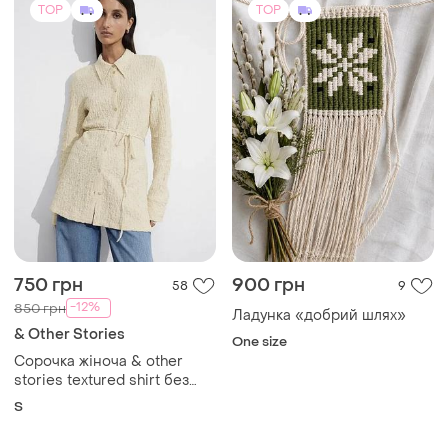
TOP
TOP
750 грн
900 грн
58
9
-12%
850 грн
Ладунка «добрий шлях»
& Other Stories
One size
Сорочка жіноча & other
stories textured shirt без
пояса
S