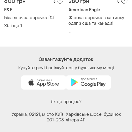
600 грн
280 грн
3
8
F&F
American Eagle
Біла льняна сорочка f&f
Жіноча сорочка в клітинку.
одяг з сша та канади!
і ще
1
XL
L
Завантажуйте додаток
Купуйте речі і спілкуйтесь у будь-якому місці
Як це працює?
Україна, 02121, місто Київ, Харківське шосе, будинок
201-203, літера 4Г