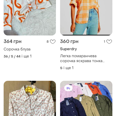
364 грн
360 грн
8
1
Superdry
Сорочка блуза
Легка помаранчева
і ще
1
36 / S / 44
сорочка яскрава тонка
тогнкая рубашка оранжевая
і ще
1
S
в клетку лёгкая летняя
рубашка яркая