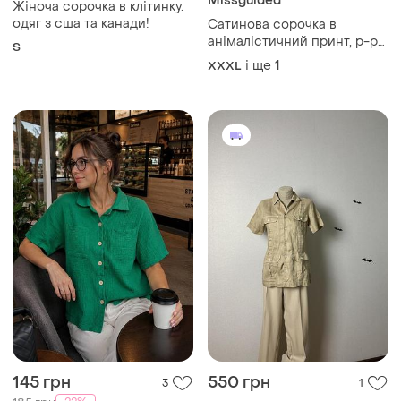
Missguided
Жіноча сорочка в клітинку.
одяг з сша та канади!
Сатинова сорочка в
анімалістичний принт, р-р
S
20
і ще
1
XXXL
145 грн
550 грн
3
1