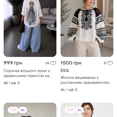
999 грн
1500 грн
34
8
ESQ
Сорочка вільного крою з
українським принтом на
Жіноча вишиванка з
спинці
рослинним оранаментом
і ще
5
42
esq (туреччина), блуза в
і ще
2
XL
етно стилі. батали
TOP
TOP