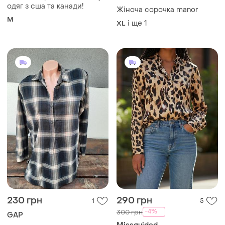
Manor
Жіноча сорочка в клітинку.
одяг з сша та канади!
Жіноча сорочка manor
M
і ще
1
XL
230 грн
290 грн
1
5
-4%
300 грн
GAP