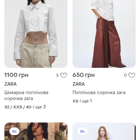
1100 грн
650 грн
5
0
ZARA
ZARA
Шикарна поплінова
Поплінова сорочка zara
сорочка zara
і ще
1
ХS
і ще
3
32 / XXS / 40