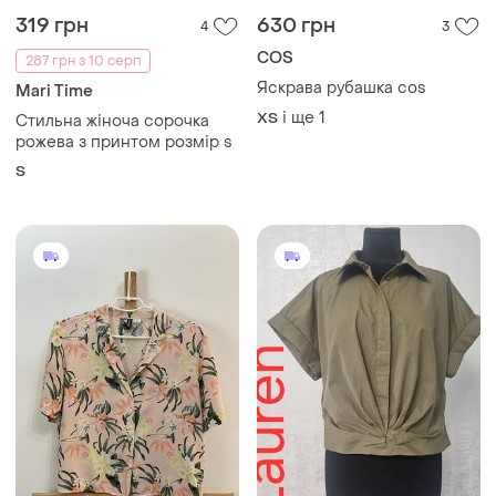
319 грн
630 грн
4
3
COS
287 грн з 10 серп
Яскрава рубашка cos
Mari Time
і ще
1
ХS
Стильна жіноча сорочка
рожева з принтом розмір s
S