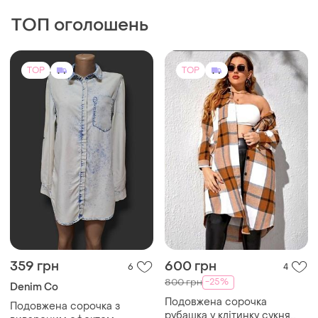
ТОП оголошень
TOP
TOP
359 грн
600 грн
6
4
-25%
800 грн
Denim Co
Подовжена сорочка
Подовжена сорочка з
рубашка у клітинку сукня