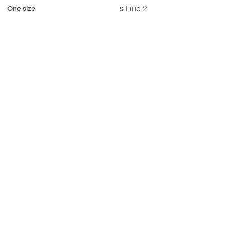
жіноча бежева вишиванка
One size
і ще
2
S
💓