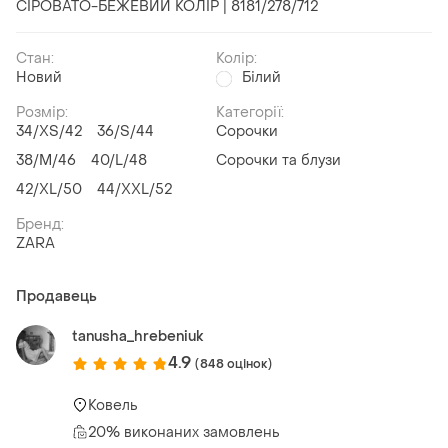
СІРОВАТО-БЕЖЕВИЙ КОЛІР | 8181/278/712
Стан:
Колір:
Новий
Білий
Розмір:
Категорії:
34/XS/42
36/S/44
Сорочки
38/M/46
40/L/48
Сорочки та блузи
42/XL/50
44/XXL/52
Бренд:
ZARA
Продавець
tanusha_hrebeniuk
4.9
(848 оцінок)
Ковель
20% виконаних замовлень