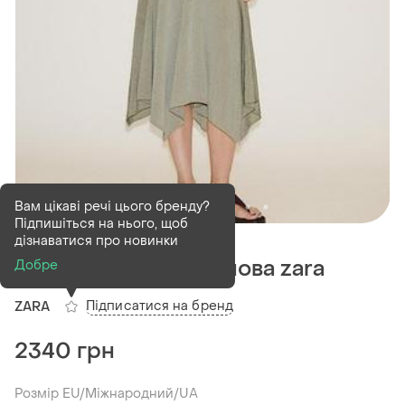
Вам цікаві речі цього бренду?
Підпишіться на нього, щоб
В наявності
8 шт
дізнаватися про новинки
Сорочка біла поплінова zara
Добре
Підписатися на бренд
ZARA
2340 грн
Розмір EU/Міжнародний/UA