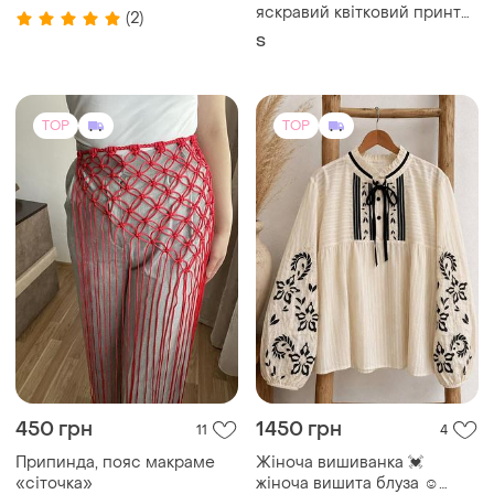
яскравий квітковий принт
(2)
розмір s
S
TOP
TOP
450 грн
1450 грн
11
4
Припинда, пояс макраме
Жіноча вишиванка 💓
«сіточка»
жіноча вишита блуза ☺️