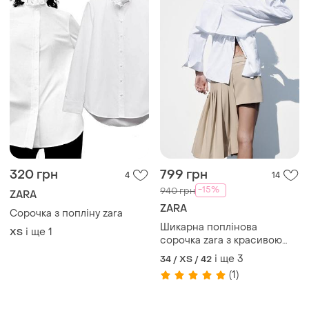
320 грн
799 грн
4
14
-15%
940 грн
ZARA
ZARA
Сорочка з попліну zara
Шикарна поплінова
і ще
1
ХS
сорочка zara з красивою
спинкою
і ще
3
34 / XS / 42
(1)