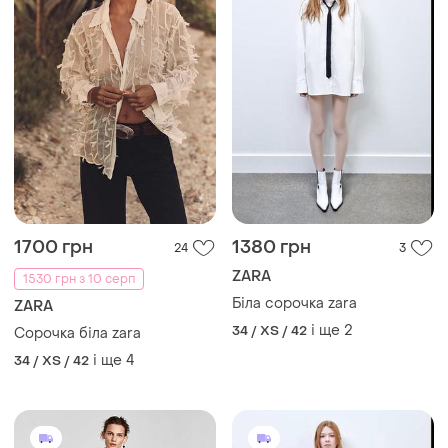
1700 грн
1380 грн
24
3
ZARA
1530 грн з 10 серп
Біла сорочка zara
ZARA
і ще
2
34 / XS / 42
Сорочка біла zara
і ще
4
34 / XS / 42