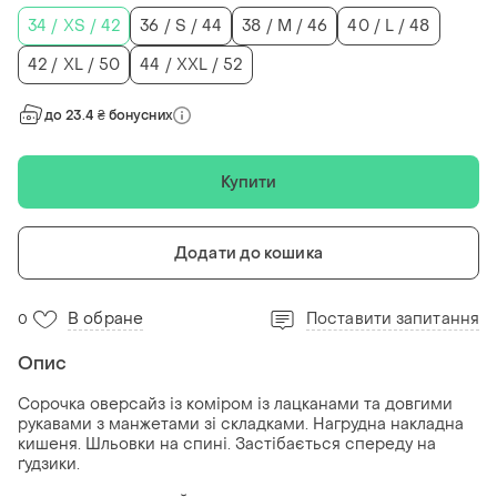
34 / XS / 42
36 / S / 44
38 / M / 46
40 / L / 48
42 / XL / 50
44 / XXL / 52
до 23.4 ₴ бонусних
Купити
Додати до кошика
В обране
Поставити запитання
0
Опис
Сорочка оверсайз із коміром із лацканами та довгими
рукавами з манжетами зі складками. Нагрудна накладна
кишеня. Шльовки на спині. Застібається спереду на
ґудзики.