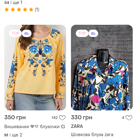
і ще
1
54
(1)
TOP
TOP
350 грн
330 грн
142
4
ZARA
Вишиванки 💙💛 блузочки 💞
Шовкова блуза zara
і ще
2
M