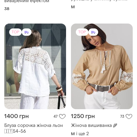
вивареним ефектом
тоендова стильна базова
M
38
коричнева
TOP
TOP
1400 грн
1250 грн
47
73
Блуза сорочка жіноча льон
Жіноча вишиванка 🌾
🇮🇹54-56
і ще
2
M