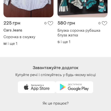
225 грн
580 грн
0
0
Cars Jeans
Блузка сорочка рубашка
блуза жатка
Сорочка в смужку
і ще
1
S
і ще
1
M
Завантажуйте додаток
Купуйте речі і спілкуйтесь у будь-якому місці
Як це працює?