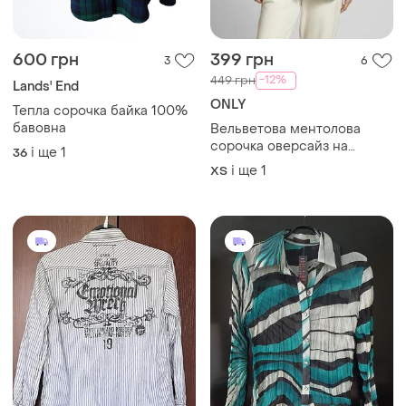
600 грн
399 грн
3
6
-12%
449 грн
Lands' End
ONLY
Тепла сорочка байка 100%
бавовна
Вельветова ментолова
сорочка оверсайз на
і ще
1
36
кнопках
і ще
1
ХS