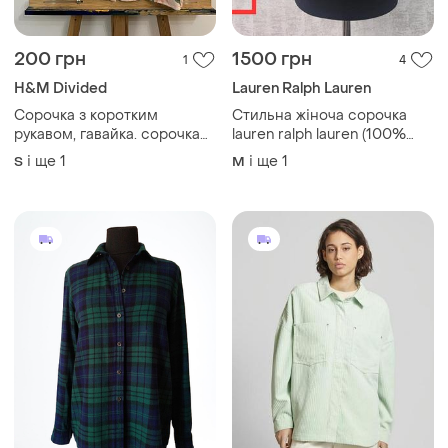
200 грн
1500 грн
1
4
H&M Divided
Lauren Ralph Lauren
Сорочка з коротким
Стильна жіноча сорочка
рукавом, гавайка. сорочка
lauren ralph lauren (100%
жіноча
бавовна)
і ще
1
і ще
1
S
M