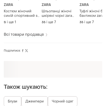
ZARA
ZARA
ZARA
Костюм жіночий
Шльопанці жіночі
Туфлі жіночі бе
синій спортивний st.
шкіряні чорні zara
бантиком zara 
moritz zara
new
і ще
1
і ще
7
і ще
7
S
35
35
Всі товари продавця
Поділитися:
Також шукають:
Блузи
Джемпери
Чорний одяг