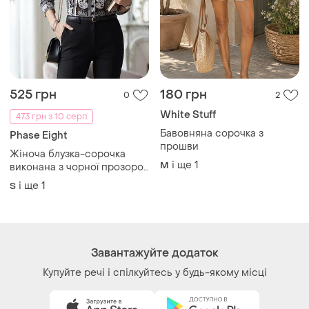
Як це працює?
Україна, 02121, місто Київ, Харківське шосе, будинок
201-203, літера 4Г
Політика конфіденційності
Договір-оферта
Контакти
Ми у соц.мережах
Речі за кліком серця. Всі права захищені
© 2026
Shafa.ua