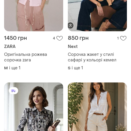
525 грн
180 грн
0
2
White Stuff
473 грн з 10 серп
Бавовняна сорочка з
Phase Eight
прошви
Жіноча блузка-сорочка
і ще
1
M
виконана з чорної прозорої
сітки з вишуканою білою та
і ще
1
S
сірою вишивкою у вигляді
завитків
Завантажуйте додаток
Купуйте речі і спілкуйтесь у будь-якому місці