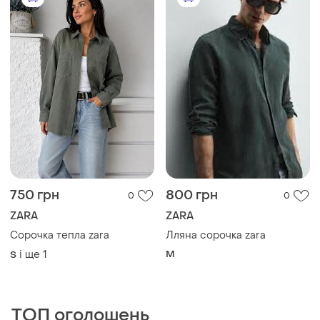
TOP
TOP
313 грн
499 грн
0
1
330 грн
Boohoo
розпродаж до 10 серп
Кофтинка с баскою та
завʼязками від boohoo
Next
38
Сток!блуза🏷🏷индия
евр.12(40)наш 48-50р!
і ще
1
40 / L / 48