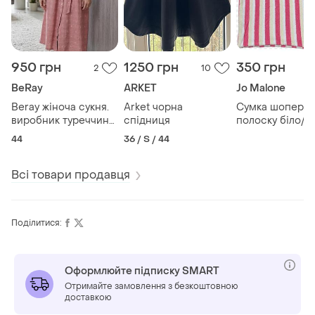
950 грн
1250 грн
350 грн
2
10
BeRay
ARKET
Jo Malone
Beray жіноча сукня.
Arket чорна
Сумка шопер в
виробник туреччина.
спідниця
полоску біло/
у складі pamuk по
рожево/жовту.
44
36 / S / 44
турецькому бавовна.
Всі товари продавця
Поділитися:
Оформлюйте підписку SMART
Отримайте замовлення з безкоштовною
доставкою