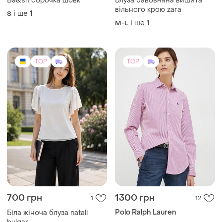
і ще
1
S
TOP
TOP
380 грн
560 грн
8
31
Pure Silk
Вишиваночка жіноча!
фабричний китай! м,л,хл!
Лаконічна блузка топ із
хлопок!
натурального шовку
і ще
2
M