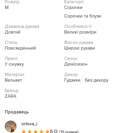
Розмір:
Категорії:
M
Сорочки
Сорочки та блузи
Довжина рукава
Особливості
Довгий
Великі розміри
Стиль
Фасон рукава
Повсякденний
Широкі рукави
Принт
Сезон
У смужку
Демісезон
Матеріал
Декор
Вельвет
Ґудзики
Без декору
Бренд:
ZARA
Продавець
orlova_i
5.0
(75 оцінок)