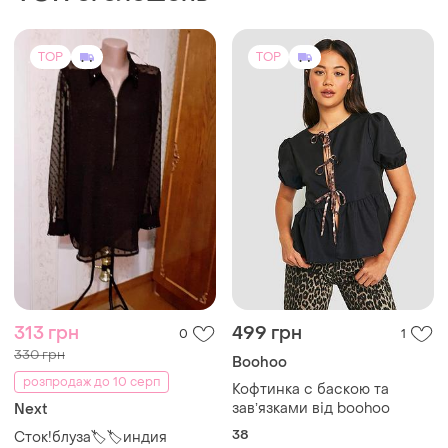
TOP
TOP
1080 грн
780 грн
5
5
Ba&sh
ZARA
Ba&sh сорочка шовк
Блуза бавовняна вишита
вільного крою zara
і ще
1
S
і ще
1
M-L