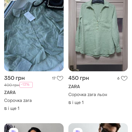
750 грн
800 грн
0
0
ZARA
ZARA
Сорочка тепла zara
Лляна сорочка zara
і ще
1
M
S
ТОП оголошень