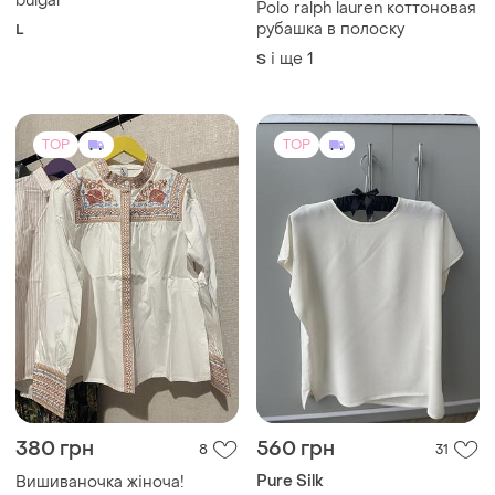
і ще
1
M
(1)