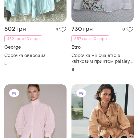
1450 грн
850 грн
4
1
ZARA
Next
Оригінальна рожева
Сорочка жакет у стилі
сорочка zara
сафарі у кольорі кемел
і ще
1
і ще
1
M
S