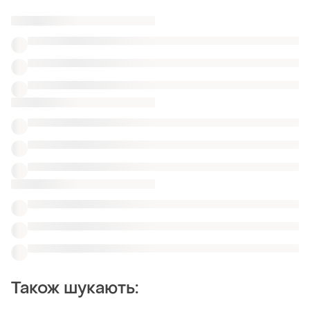
Також шукають:
Блузи
Джемпери
Одяг
Атласна пряма сорочка
Сорочки з люриксом
Теплі сорочки 52
Сорочки в клітку кашемір
Сорочки в клітку з футболкою
Сорочки подовжені легка
Схожі товари