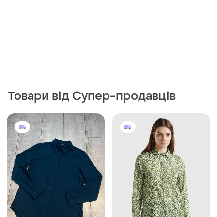
350 грн
450 грн
0
4
Uniqlo
United Colors Of Benetton
Женская рубашка uniqlo
Котонова сорочка в лео
принт benetton
і ще
1
ХS
L