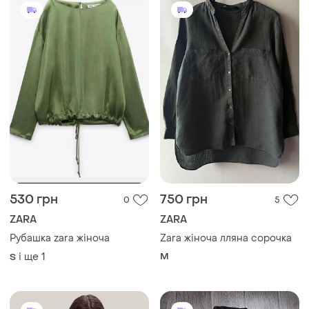
750 грн
450 грн
10
2
ZARA
George
Сорочка zara оверсайз
Вельветова сорочка жіноча
і ще
1
M
S