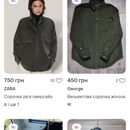
350 грн
450 грн
17
6
-13%
400 грн
ZARA
ZARA
Сорочка zara льон
Сорочка zara
і ще
1
S
і ще
1
S