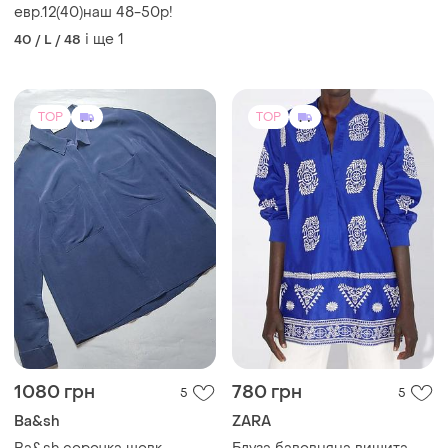
TOP
TOP
700 грн
1300 грн
1
12
Polo Ralph Lauren
Біла жіноча блуза natali
bulgar
Polo ralph lauren коттоновая
рубашка в полоску
L