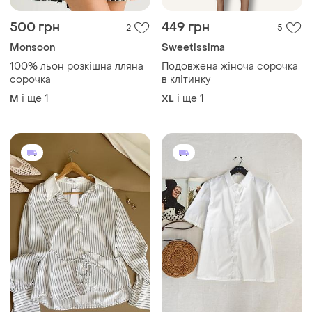
і ще
1
і ще
1
M
XL
580 грн
745 грн
3
0
Mango
RIANI
Якісна сорочка у смужку
Сорочка riani