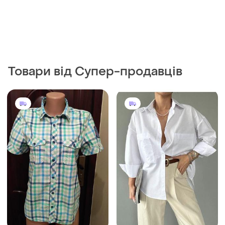
Товари від Супер-продавців
200 грн
1190 грн
0
2
H&M
Сорочка біла оверсайз
бавовна
H&m летняя рубашка в
клетку с вышивкой на
і ще
5
S