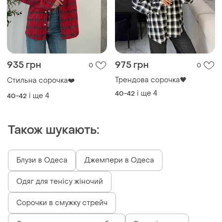
935 грн
975 грн
0
0
Трендова сорочка🖤
Стильна сорочка❤️
і ще
4
40-42
і ще
4
40-42
Також шукають:
Блузи в Одеса
Джемпери в Одеса
Одяг для тенісу жіночий
Сорочки в смужку стрейч