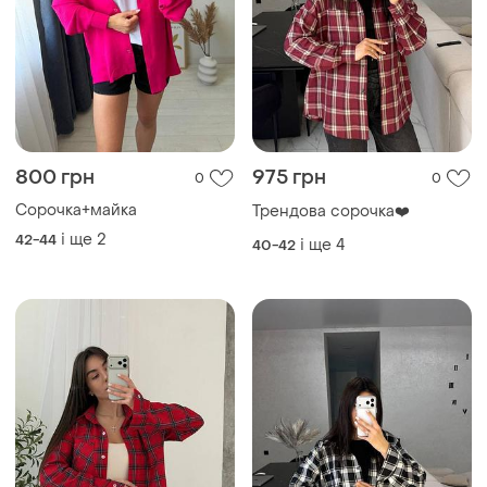
800 грн
975 грн
0
0
Сорочка+майка
Трендова сорочка❤️
і ще
2
42-44
і ще
4
40-42