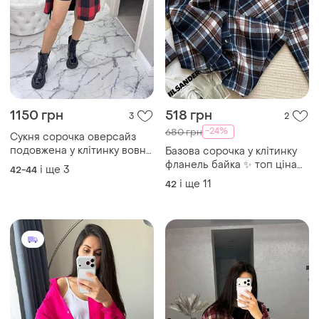
1150 грн
518 грн
3
2
-24%
680 грн
Сукня сорочка оверсайз
подовжена у клітинку вовна
Базова сорочка у клітинку
з поясом червона
фланель байка ✨ топ ціна
і ще
3
42-44
та якість
і ще
11
42