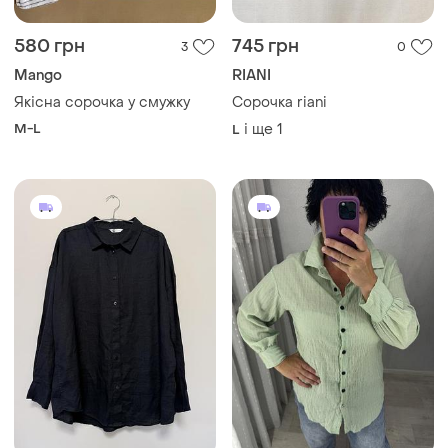
M-L
і ще
1
L
900 грн
235 грн
2
0
Cubus
Shein
Льняна сорочка cubus
Стильна сорочка жатка
Норвегія
і ще
1
S