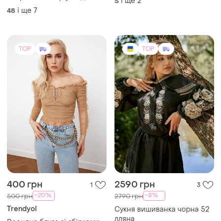
400 грн
2590 грн
1
3
-20%
-8%
500 грн
2790 грн
Trendyol
Сукня вишиванка чорна 52
лляна
Весняна блуза зі збірками
52
ХS