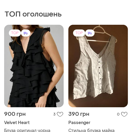
900 грн
390 грн
3
0
Velvet Heart
Passenger
Блуза opигинал чорна
Стильна блузка майка
жіноча топ з воланами та
L
рюшами velvet
S
TOP
TOP