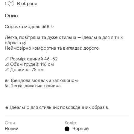
В обране
1
Опис
Сорочка модель 368 ✨
Легка, повітряна та дуже стильна — ідеальна для літніх
образів 🌿
Неймовірно комфортна та виглядає дорого.
📏 Розмір: єдиний 46–52
📐 Об’єм грудей: 116 см
📏 Довжина: 75 см
💫 Трендова модель з капюшоном
💫 Легка, дихаюча тканина
🔥 Ідеально для стильних повсякденних образів.
Стан:
Колір:
Новий
Чорний