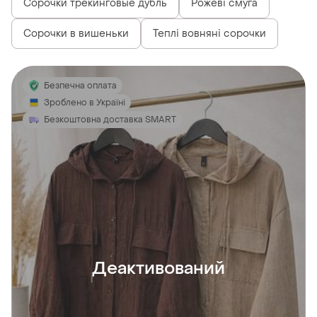
Сорочки трекинговые дубль
Рожеві смуга
Сорочки в вишеньки
Теплі вовняні сорочки
Безпечна оплата
Зроблено в Україні
Безкоштовна доставка SMART
Деактивований