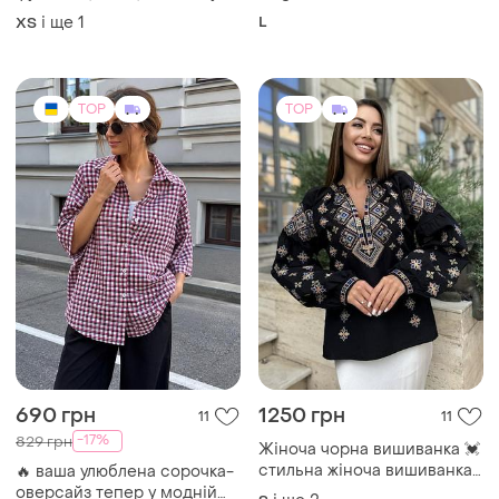
690 грн
1250 грн
11
11
-17%
829 грн
Жіноча чорна вишиванка 💓
стильна жіноча вишиванка
🔥 ваша улюблена сорочка-
💓 вишита блуза 💓
оверсайз тепер у модній
і ще
2
S
клітинці. ✔ котон із
і ще
7
48
люрексовою ниткою
TOP
TOP