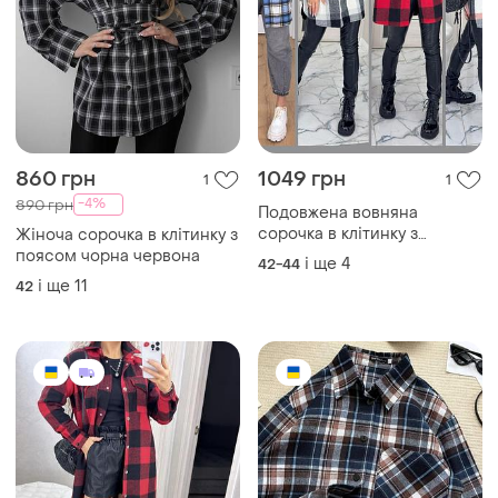
860 грн
1049 грн
1
1
-4%
890 грн
Подовжена вовняна
сорочка в клітинку з
Жіноча сорочка в клітинку з
капюшоном
поясом чорна червона
і ще
4
42-44
і ще
11
42