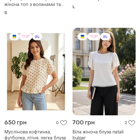
650 грн
700 грн
0
2
Муслінова кофтинка,
Біла жіноча блуза natali
футболка, літня, легка блуза
bulgar
і ще
1
L
ХS
TOP
TOP