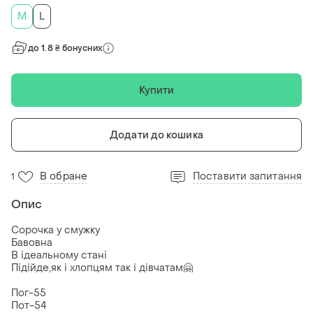
M
L
до 1.8 ₴ бонусних
Купити
Додати до кошика
В обране
Поставити запитання
1
Опис
Сорочка у смужку
Бавовна
В ідеальному стані
Підійде,як і хлопцям так і дівчатам🤗
Пог-55
Пот-54