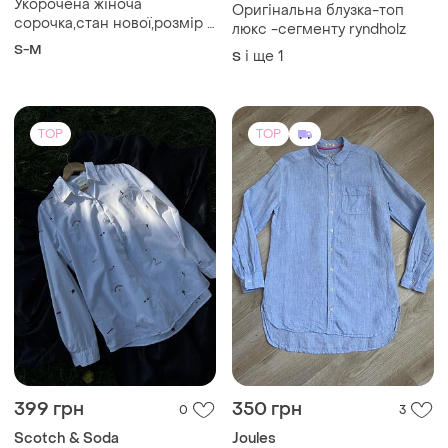
Укорочена жіноча
Оригінальна блузка-топ
сорочка,стан нової,розмір s
люкс -сегменту ryndholz
,фасон не приталений
S-M
і ще
1
S
TOP
TOP
399 грн
350 грн
0
3
Scotch & Soda
Joules