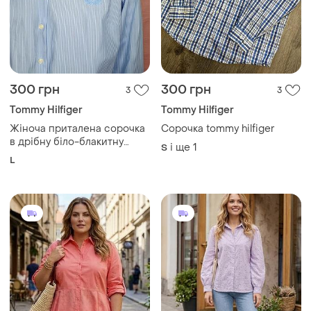
300 грн
300 грн
3
3
Tommy Hilfiger
Tommy Hilfiger
Жіноча приталена сорочка
Сорочка tommy hilfiger
в дрібну біло-блакитну
і ще
1
S
вертикальну смужку від
L
бренда tommy hilfiger.