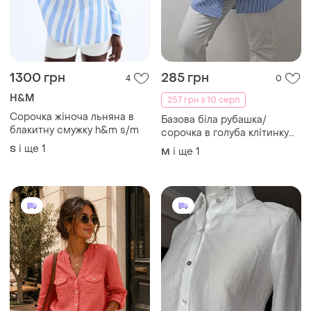
1300 грн
285 грн
4
0
H&M
257 грн з 10 серп
Сорочка жіноча льняна в
Базова біла рубашка/
блакитну смужку h&m s/m
сорочка в голуба клітинку
бренду smartweave
і ще
1
S
і ще
1
M