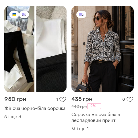
950 грн
435 грн
1
0
-2%
440 грн
Жіноча чорно-біла сорочка
Сорочка жіноча біла в
і ще
3
S
леопардовий принт
і ще
1
M