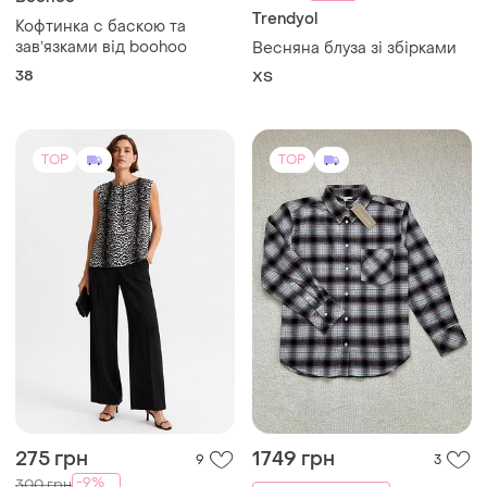
Trendyol
Кофтинка с баскою та
завʼязками від boohoo
Весняна блуза зі збірками
38
ХS
TOP
TOP
275 грн
1749 грн
9
3
-9%
300 грн