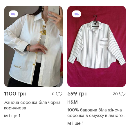
1100 грн
599 грн
0
30
H&M
Жіноча сорочка біла чорна
коричнева
100% бавовна біла жіноча
сорочка в смужку вільного
і ще
1
M
крою біла вільна сорочка
і ще
1
M