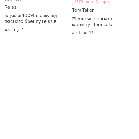
1574 грн з 10 серп
Reiss
Tom Tailor
Блуза зі 100% шовку від
🌸 жіноча сорочка в
якісного бренду reiss в
клітинку | tom tailor
анімалістичному принті
і ще
1
ХS
і ще
17
40