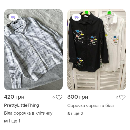
420 грн
300 грн
3
2
PrettyLittleThing
Сорочка чорна та біла.
Біла сорочка в клітинку
і ще
2
S
і ще
1
M