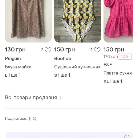
130 грн
150 грн
150 грн
2
2
-12%
170 грн
Pinguin
Boohoo
F&F
Блуза майка
Суцільний купальник
Плаття сукня
і ще
1
і ще
1
L
S
і ще
1
XL
Всі товари продавця
Поділитися: