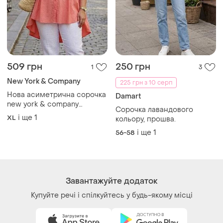
509 грн
250 грн
1
3
New York & Company
225 грн з 10 серп
Нова асиметрична сорочка
Damart
new york & company
Сорочка лавандового
коралового кольору
і ще
1
XL
кольору, прошва.
великого розміру блуза
і ще
1
56-58
Завантажуйте додаток
Купуйте речі і спілкуйтесь у будь-якому місці