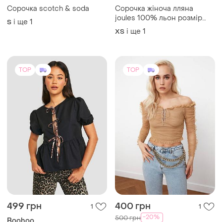
Сорочка scotch & soda
Сорочка жіноча лляна
joules 100% льон розмір
і ще
1
S
xs/s
і ще
1
ХS
TOP
TOP
499 грн
400 грн
1
1
-20%
500 грн
Boohoo