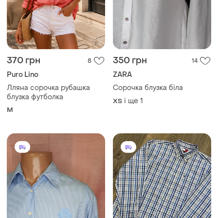
370 грн
350 грн
8
14
Puro Lino
ZARA
Лляна сорочка рубашка
Сорочка блузка біла
блузка футболка
і ще
1
ХS
M