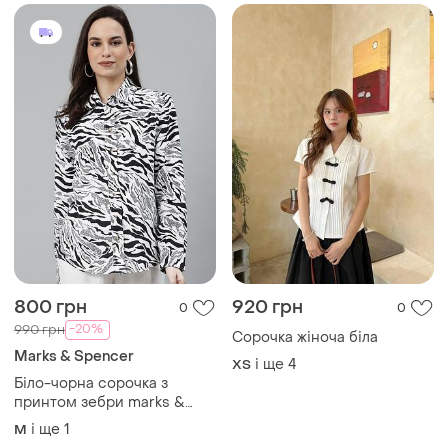
800 грн
920 грн
0
0
-20%
990 грн
Сорочка жіноча біла
Marks & Spencer
і ще
4
ХS
Біло-чорна сорочка з
принтом зебри marks &
spencer, льон
і ще
1
M