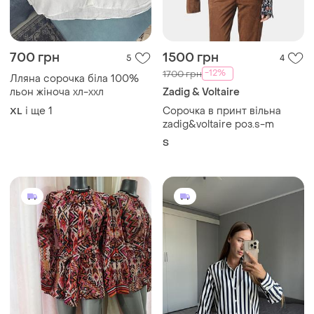
449 грн
340 грн
6
0
-11%
499 грн
H&M
ZARA
Сорочка у смужку h&m,
розмір xs
Котонова з пояском
сорочка 👕 оверсайз
ХS
і ще
1
S-M