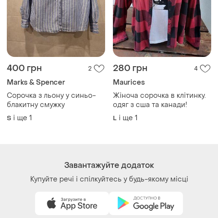
Як це працює?
Україна, 02121, місто Київ, Харківське шосе, будинок
201-203, літера 4Г
Політика конфіденційності
Договір-оферта
Контакти
Ми у соц.мережах
Речі за кліком серця. Всі права захищені
© 2026
Shafa.ua