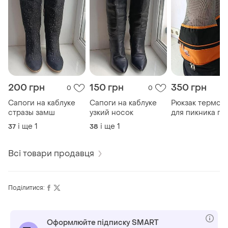
200 грн
150 грн
350 грн
0
0
Сапоги на каблуке
Сапоги на каблуке
Рюкзак термос
стразы замш
узкий носок
для пикника пл
і ще
1
і ще
1
37
38
Всі товари продавця
Поділитися:
Оформлюйте підписку SMART