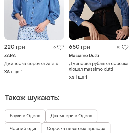
220 грн
650 грн
6
15
ZARA
Massimo Dutti
Джинсова сорочка zara s
Джинсова рубашка сорочка
ліоцел massimo dutti
і ще
1
ХS
і ще
1
ХS
Також шукають:
Блузи в Одеса
Джемпери в Одеса
Чорний одяг
Сорочка невагома прозора