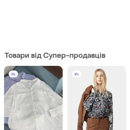
700 грн
1500 грн
5
4
-12%
1700 грн
Лляна сорочка біла 100%
льон жіноча хл-ххл
Zadig & Voltaire
і ще
1
Сорочка в принт вільна
XL
zadig&voltaire роз.s-m
S