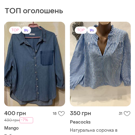
-7%
430 грн
Peacocks
Mango
Натуральна сорочка в
смужку
Рубашка джинсова
XXL
і ще
1
38 / M / 46
TOP
TOP