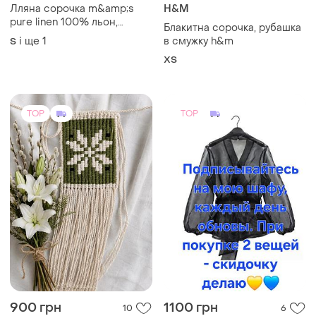
900 грн
1100 грн
10
6
Shein
Ладунка «добрий шлях»
Блуза с органзы на 5хл
One size
XL
TOP
TOP