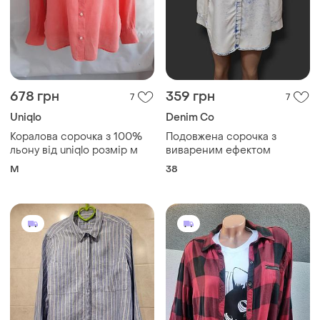
400 грн
280 грн
2
4
Marks & Spencer
Maurices
Сорочка з льону у синьо-
Жіноча сорочка в клітинку.
блакитну смужку
одяг з сша та канади!
і ще
1
і ще
1
S
L
Завантажуйте додаток
Купуйте речі і спілкуйтесь у будь-якому місці