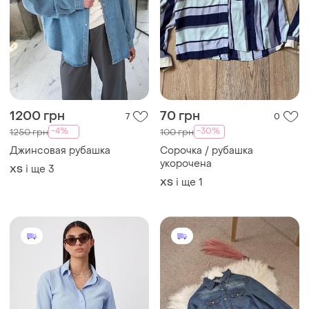
1200 грн
70 грн
7
0
-4%
-30%
1250 грн
100 грн
Джинсовая рубашка
Сорочка / рубашка
укорочена
і ще
3
ХS
і ще
1
ХS