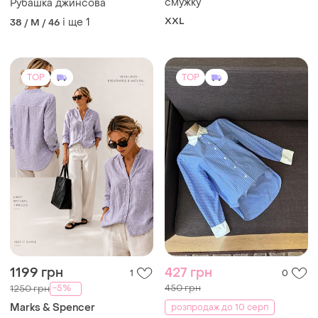
1199 грн
427 грн
1
0
450 грн
-5%
1250 грн
Marks & Spencer
розпродаж до 10 серп
Лляна сорочка m&amp;s
H&M
pure linen 100% льон,
Блакитна сорочка, рубашка
світло-бузкова
і ще
1
в смужку h&m
S
ХS
TOP
TOP