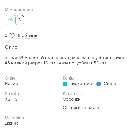
Міжнародний
ХS
S
В обране
0
Опис
плечи 38 манжет 6 см полная длина 65 полуобхват груди
48 нижний разрез 10 см внизу полуобхват 50 см
Стан:
Колір:
Новий
Блакитний
Синій
Розмір:
Категорії:
ХS
S
Сорочки
Сорочки та блузи
Матеріал
Джинс