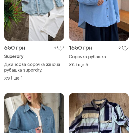
650 грн
1650 грн
1
2
Superdry
Сорочка рубашка
Джинсова сорочка жіноча
і ще
5
ХS
рубашка superdry.
і ще
1
ХS