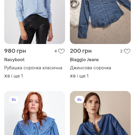
980 грн
200 грн
4
2
Navyboot
Biaggio Jeans
Рубашка сорочка класична
Джинсова сорочка
і ще
1
і ще
1
ХS
ХS