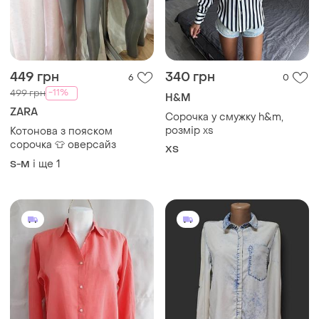
678 грн
359 грн
7
7
Uniqlo
Denim Co
Коралова сорочка з 100%
Подовжена сорочка з
льону від uniqlo розмір м
вивареним ефектом
M
38