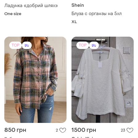
850 грн
1500 грн
2
23
Calvin Klein
Рубашка клетка. ткань
фланель.есть размеры.
Шикарна святкова
трендова блузка з
і ще
1
One size
мереживом calvin klein
і ще
1
44 / XXL / 52
(размер 1xl)