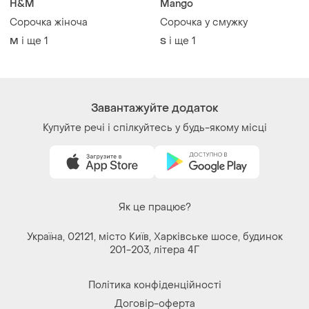
H&M
Mango
Сорочка жіноча
Сорочка у смужку
і ще
1
і ще
1
M
S
Завантажуйте додаток
Купуйте речі і спілкуйтесь у будь-якому місці
Як це працює?
Україна, 02121, місто Київ, Харківське шосе, будинок
201-203, літера 4Г
Політика конфіденційності