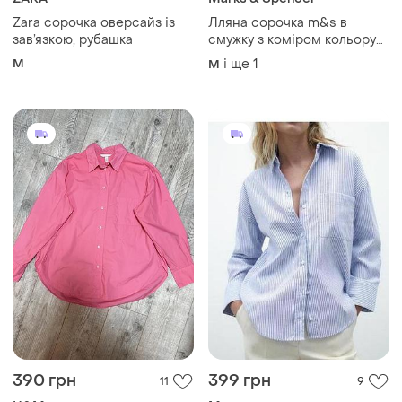
ZARA
Marks & Spencer
Zara сорочка оверсайз із
Лляна сорочка m&s в
зав’язкою, рубашка
смужку з коміром кольору
екрю
M
і ще
1
M
390 грн
399 грн
11
9