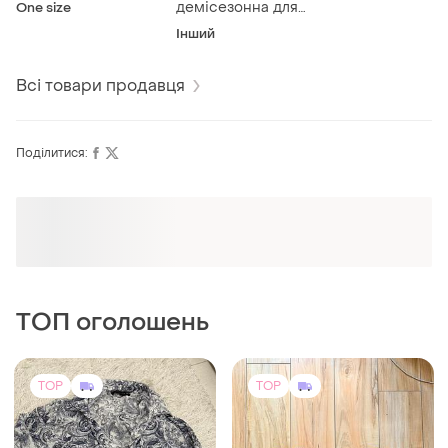
підлітка
бюстгальтера
демісезонна для
One size
хлопчика підлітка
Інший
Всі товари продавця
Поділитися:
Оформлюйте підписку SMART
Отримайте замовлення з безкоштовною
доставкою
ТОП оголошень
TOP
TOP