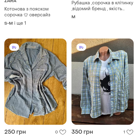
ZARA
Рубашка ,сорочка в клітинку
,відомий бренд , якість
Котонова з пояском
катон 💯 , розмір 10 💙
сорочка 👕 оверсайз
M
і ще
1
S-M
250 грн
350 грн
0
1