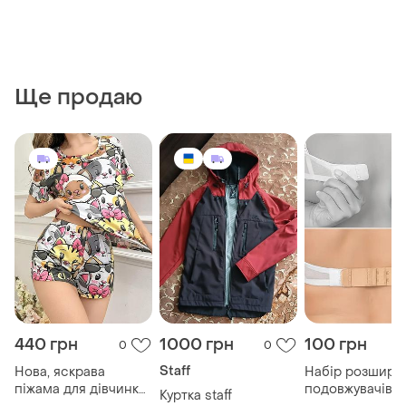
Ще продаю
440 грн
1000 грн
100 грн
0
0
Staff
Нова, яскрава
Набір розширюв
піжама для дівчинки
подовжувачів д
Куртка staff