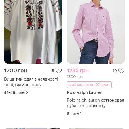
1200 грн
1235 грн
5
10
1300 грн
Вишитий одяг в наявності
та під замовлення
розпродаж до 07 серп
і ще
2
Polo Ralph Lauren
42-48
Polo ralph lauren коттоновая
рубашка в полоску
і ще
1
S