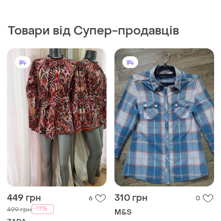
Товари від Супер-продавців
449 грн
310 грн
6
0
-11%
499 грн
M&S