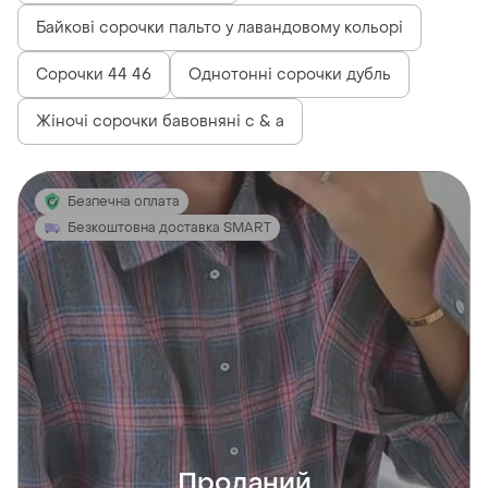
Байкові сорочки пальто у лавандовому кольорі
Сорочки 44 46
Однотонні сорочки дубль
Жіночі сорочки бавовняні c & a
Безпечна оплата
Безкоштовна доставка SMART
Проданий