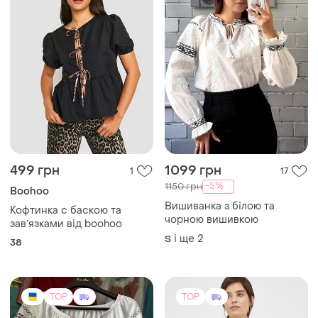
499 грн
1099 грн
1
17
-5%
1150 грн
Boohoo
Вишиванка з білою та
Кофтинка с баскою та
чорною вишивкою
завʼязками від boohoo
і ще
2
S
38
TOP
TOP