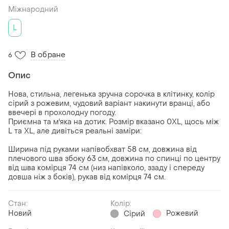
Міжнародний
L
В обране
6
Опис
Нова, стильна, легенька зручна сорочка в клітинку, колір
сірий з рожевим, чудовий варіант накинути вранці, або
ввечері в прохолодну погоду.
Приємна та м'яка на дотик. Розмір вказано 0ХL, щось між
L та XL, але дивіться реальні заміри:
Ширина під руками напівобхват 58 см, довжина від
плечового шва збоку 63 см, довжина по спинці по центру
від шва комірця 74 см (низ напівколо, ззаду і спереду
довша ніж з боків), рукав від комірця 74 см.
Стан:
Колір:
Новий
Рожевий
Сірий