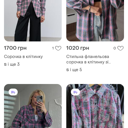
1700 грн
1020 грн
1
0
Сорочка в клітинку
Стильна фланельова
сорочка в клітинку зі
і ще
3
S
стразами
і ще
5
S