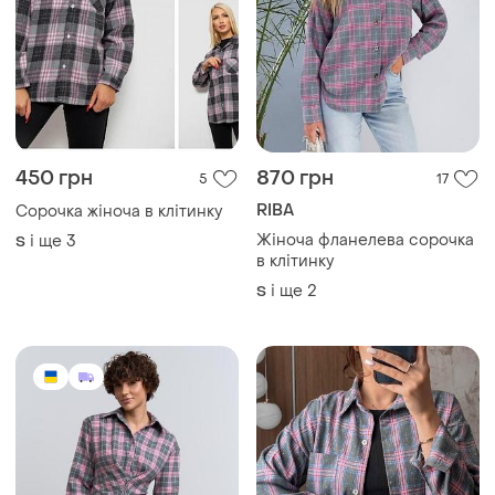
450 грн
870 грн
5
17
RIBA
Сорочка жіноча в клітинку
Жіноча фланелева сорочка
і ще
3
S
в клітинку
і ще
2
S