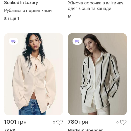
Soaked In Luxury
Жіноча сорочка в клітинку.
одяг з сша та канади!
Рубашка з перлинками
M
і ще
1
S
1001 грн
780 грн
2
6