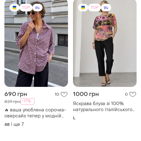
TOP
TOP
690 грн
1000 грн
10
0
-17%
829 грн
Яскрава блуза зі 100%
натурального італійського
🔥 ваша улюблена сорочка-
трикотажу
оверсайз тепер у модній
L
клітинці. ✔ котон із
і ще
7
48
люрексовою ниткою