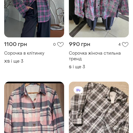
1100 грн
990 грн
0
4
Сорочка в клітинку
Сорочка жіноча стильна
тренд
і ще
3
ХS
і ще
3
S