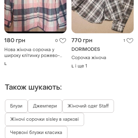
180 грн
770 грн
0
1
DORIMODES
Нова жіноча сорочка у
широку клітинку рожево-
Сорочка жіноча
сірого кольору
L
і ще
1
L
Також шукають:
Блузи
Джемпери
Жіночий одяг Staff
Жіночі сорочки sisley в харкові
Червоні блузки класика