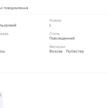
тні повідомлення
Розмір:
L
ольоровий
укава
Стиль
Повсякденний
Матеріал
інь
Віскоза
Поліестер