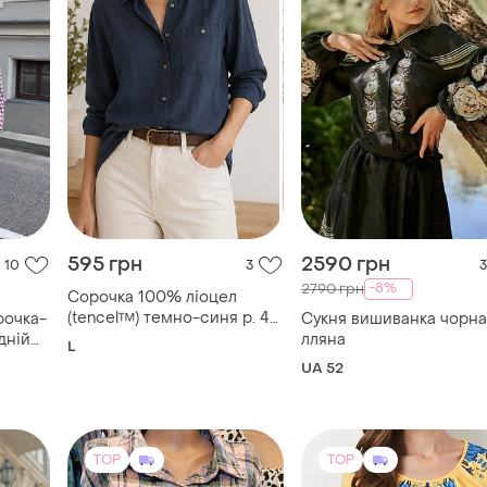
595 грн
2590 грн
10
3
3
-8%
2790 грн
Сорочка 100% ліоцел
(tencel™) темно-синя р. 40
рочка-
Сукня вишиванка чорна
натуральна тканина berri
дній
лляна
L
sports
UA 52
TOP
TOP