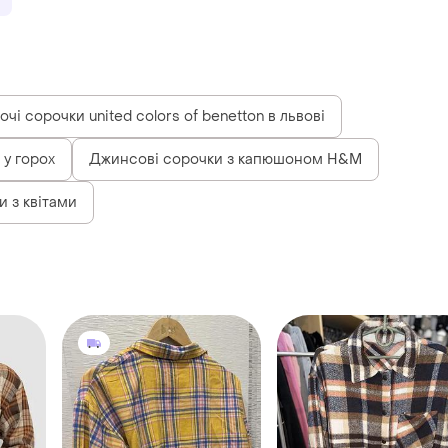
очі сорочки united colors of benetton в львові
 у горох
Джинсові сорочки з капюшоном H&M
и з квітами