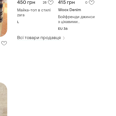
450 грн
415 грн
28
0
Woox Denim
Майка-топ в стилі
zara
Бойфренди джинси
з цікавими
L
акцентами. woox
EU 36
denim
Всі товари продавця