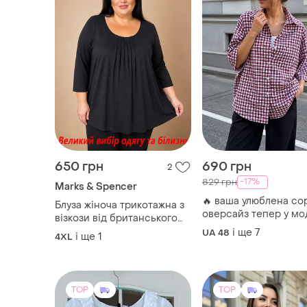
650 грн
690 грн
2
-17%
829 грн
Marks & Spencer
🔥 ваша улюблена со
Блуза жіноча трикотажна з
оверсайз тепер у мо
візкози від британського
клітинці. ✔ котон із
бренду marks & spencer
і ще
7
UA 48
і ще
1
4XL
люрексовою ниткою
розмір 22💞
TOP
TOP