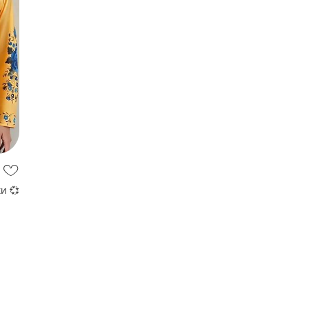
Вишиванки 💙💛 блузочки 💞