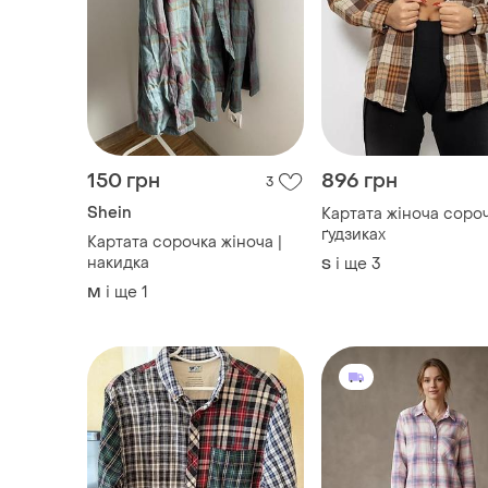
150 грн
896 грн
3
Shein
Картата жіноча соро
ґудзиках
Картата сорочка жіноча |
накидка
і ще
3
S
і ще
1
M