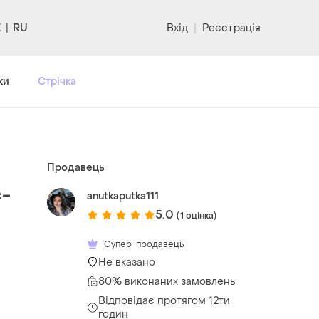
RU
Вхід
|
Реєстрація
ки
Стрічка
Продавець
с-
anutkaputka111
5.0
(1 оцінка)
Супер-продавець
Не вказано
80% виконаних замовлень
Відповідає протягом 12ти
годин