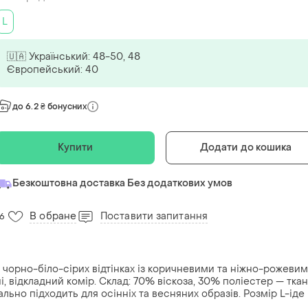
L
🇺🇦 Український: 48-50, 48
Європейський: 40
до 6.2 ₴ бонусних
Купити
Додати до кошика
Безкоштовна доставка Без додаткових умов
В обране
Поставити запитання
16
в чорно-біло-сірих відтінках із коричневими та ніжно-рожеви
ні, відкладний комір. Склад: 70% віскоза, 30% поліестер — тка
ально підходить для осінніх та весняних образів. Розмір L-іде