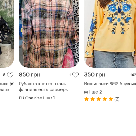
850 грн
350 грн
5
1
142
нка 💓
Рубашка клетка. ткань
ванка
фланель.есть размеры.
і ще
2
M
і ще
1
EU One size
(2)