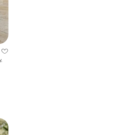
,
ча
ашка
 в