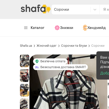
Сорочки
Каталог
Знижки
Хендмейд
Shafa.ua
Жіночий одяг
Сорочки та блузи
Сорочки
Вам 
Безпечна оплата
Підп
дізн
Безкоштовна доставка SMART
Доб