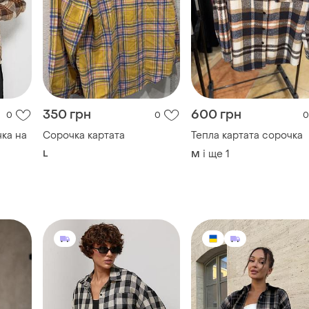
350 грн
600 грн
0
0
0
чка на
Сорочка картата
Тепла картата сорочка
L
і ще
1
M