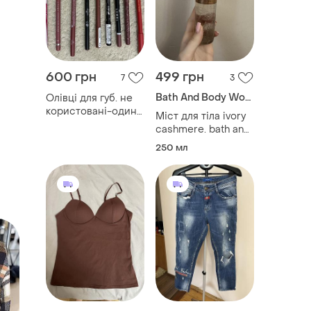
600 грн
499 грн
7
3
Bath And Body Works
Олівці для губ. не
користовані-один
Міст для тіла ivory
раз для свочу👆🏼
cashmere. bath and
body works
250 мл