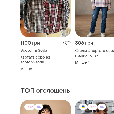
1100 грн
306 грн
7
Scotch & Soda
Стильна картата сор
ніжних тонах
Картата сорочка
scotch&soda
і ще
1
M
і ще
1
M
ТОП оголошень
TOP
TOP