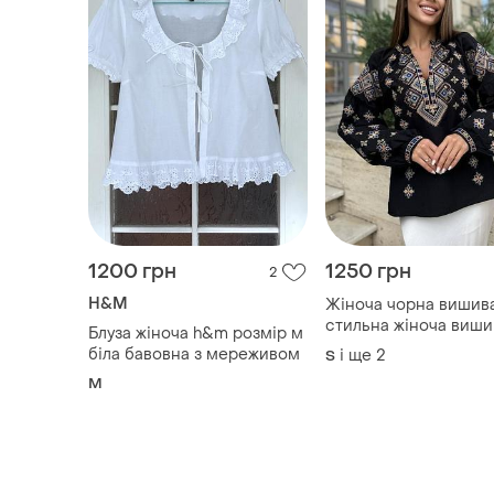
1200 грн
1250 грн
2
H&M
Жіноча чорна вишива
стильна жіноча виши
Блуза жіноча h&m розмір м
💓 вишита блуза 💓
біла бавовна з мереживом
і ще
2
S
M