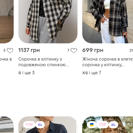
1137 грн
699 грн
3
7
21
очка в
Сорочка в клітинку з
Жіноча сорочка в клетку
подовженою спинкою.
сорочка у клітинку,
картата сорочка оверсайз
трендова сорочка, жіно
і ще
3
і ще
7
S
ХS
на ґудзиках
рубашка у клітинку, руб
в клетку, блуза, сорочка
клетку
TOP
TOP