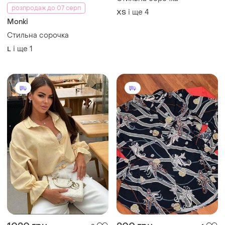
225 грн
Стильна сорочка
розпродаж до 07 серп
і ще
4
ХS
Monki
Стильна сорочка
і ще
1
L