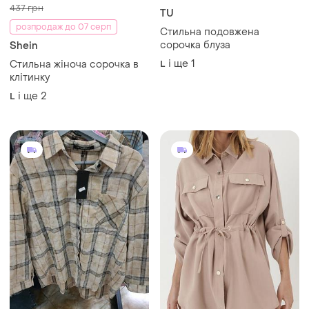
415 грн
330 грн
13
14
437 грн
TU
розпродаж до 07 серп
Стильна подовжена
сорочка блуза
Shein
і ще
1
Стильна жіноча сорочка в
L
клітинку
і ще
2
L