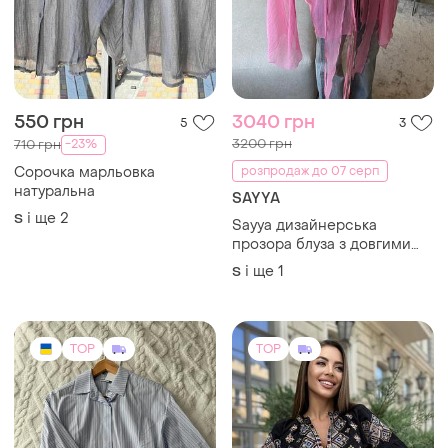
550 грн
3040 грн
5
3
3200 грн
-23%
710 грн
Сорочка марльовка
розпродаж до 07 серп
натуральна
SAYYA
і ще
2
S
Sayya дизайнерська
прозора блуза з довгими
рукавами та зав’язками
і ще
1
S
TOP
TOP