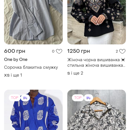
600 грн
1250 грн
0
2
One by One
Жіноча чорна вишиванка 💓
стильна жіноча вишиванка
Сорочка блакитна смужку
💓 вишита блуза 💓
і ще
2
S
і ще
1
ХS
TOP
TOP