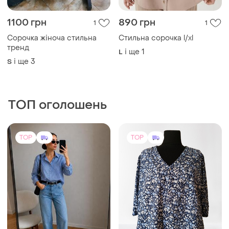
1100 грн
890 грн
1
1
Сорочка жіноча стильна
Стильна сорочка l/xl
тренд
і ще
1
L
і ще
3
S
ТОП оголошень
TOP
TOP