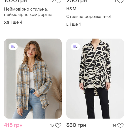
1020 грн
200 грн
2
1
H&M
Неймовірно стильна,
неймовірно комфортна,
Стильна сорочка m-xl
трендова сорочка,льон
і ще
4
ХS
і ще
1
L