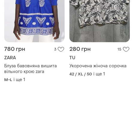
780 грн
280 грн
3
15
ZARA
TU
Блуза бавовняна вишита
Укорочена жіноча сорочка
вільного крою zara
і ще
1
42 / XL / 50
і ще
1
M-L