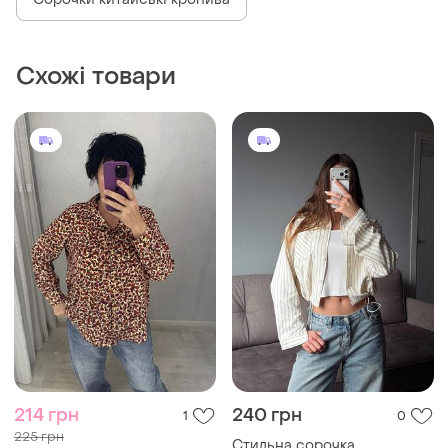
Сорочки китайські кропива
Схожі товари
214 грн
240 грн
1
0