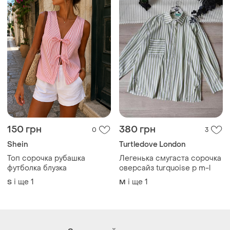
150 грн
380 грн
0
3
Shein
Turtledove London
Топ сорочка рубашка
Легенька смугаста сорочка
футболка блузка
оверсайз turquoise p m-l
і ще
1
і ще
1
S
M