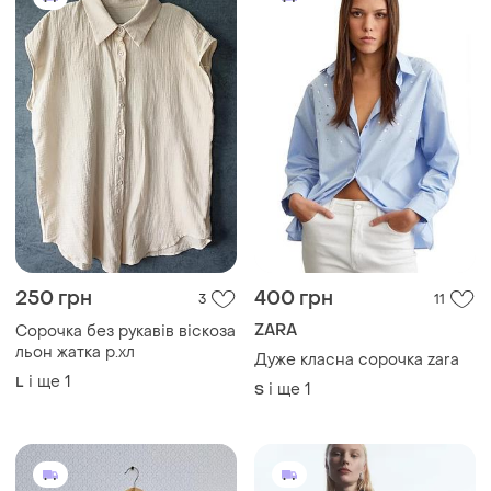
250 грн
400 грн
3
11
ZARA
Сорочка без рукавів віскоза
льон жатка р.хл
Дуже класна сорочка zara
і ще
1
L
і ще
1
S