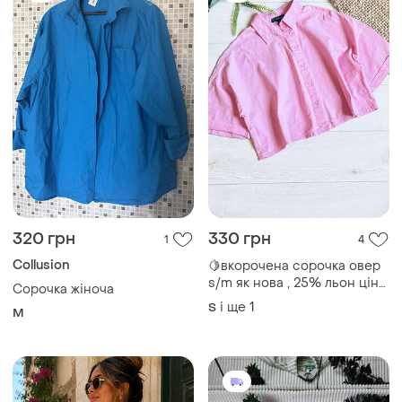
320 грн
330 грн
1
4
Collusion
🍋вкорочена сорочка овер
s/m як нова , 25% льон ціна
Сорочка жіноча
-330 д/43 см ширина-58 см
і ще
1
S
M