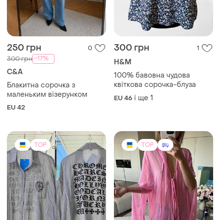
250 грн
300 грн
0
1
-17%
300 грн
H&M
C&A
100% бавовна чудова
квіткова сорочка-блуза
Блакитна сорочка з
маленьким візерунком
і ще
1
EU 46
EU 42
TOP
TOP