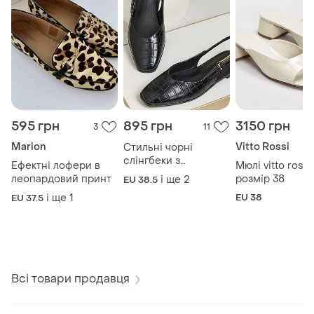
595 грн
895 грн
3150 грн
3
11
Marion
Vitto Rossi
Стильні чорні
слінгбеки з
Ефектні лофери в
Мюлі vitto rossi
квадратним носком,
леопардовий принт
розмір 38
і ще
2
EU 38.5
розмір 39
і ще
1
EU 38
EU 37.5
Всі товари продавця