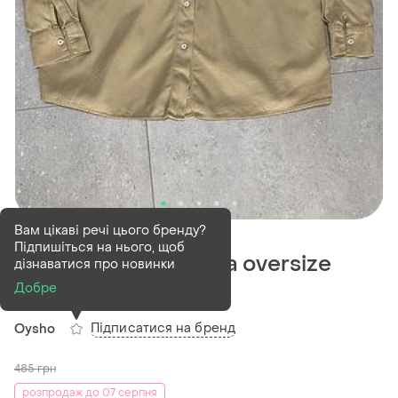
В наявності
1 шт
Вам цікаві речі цього бренду?
Підпишіться на нього, щоб
Неймовірно стильна oversize
дізнаватися про новинки
сорочка oysho
Добре
Підписатися на бренд
Oysho
485
грн
розпродаж до 07 серпня