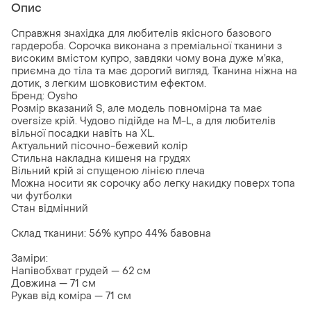
Опис
Справжня знахідка для любителів якісного базового
гардероба. Сорочка виконана з преміальної тканини з
високим вмістом купро, завдяки чому вона дуже м’яка,
приємна до тіла та має дорогий вигляд. Тканина ніжна на
дотик, з легким шовковистим ефектом.
Бренд: Oysho
Розмір вказаний S, але модель повномірна та має
oversize крій. Чудово підійде на M-L, а для любителів
вільної посадки навіть на XL.
Актуальний пісочно-бежевий колір
Стильна накладна кишеня на грудях
Вільний крій зі спущеною лінією плеча
Можна носити як сорочку або легку накидку поверх топа
чи футболки
Стан відмінний
Склад тканини: 56% купро 44% бавовна
Заміри:
Напівобхват грудей — 62 см
Довжина — 71 см
Рукав від коміра — 71 см