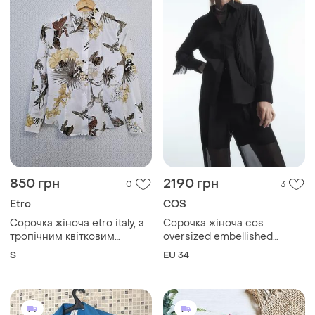
850 грн
2190 грн
0
3
Etro
COS
Сорочка жіноча etro italy, з
Сорочка жіноча cos
тропічним квітковим
oversized embellished
принтом та ґудзиками it
fringed shirt / 34
S
EU 34
40/s . оригінал, бавовна