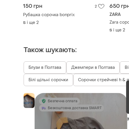
150 грн
650 гр
2
ZARA
Рубашка сорочка bonprix
Zara сор
і ще
2
S
і ще
2
S
Також шукають:
Блузи в Полтава
Джемпери в Полтава
Ві
Білі щільні сорочки
Сорочки стрейчеві h & 
Безпечна оплата
Безкоштовна доставка SMART