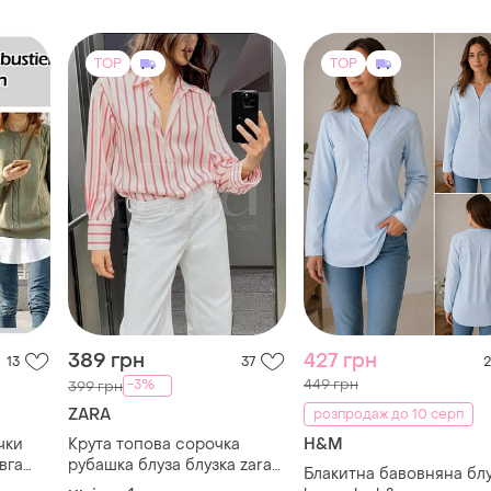
TOP
TOP
389 грн
427 грн
13
37
2
449 грн
-3%
399 грн
ZARA
розпродаж до 10 серп
чки
Крута топова сорочка
H&M
вга
рубашка блуза блузка zara
Блакитна бавовняна бл
а
батал великий розмір