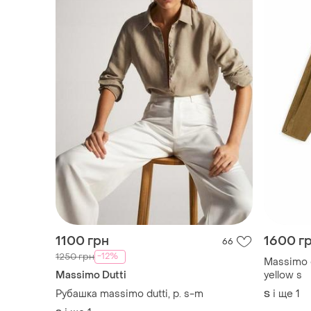
1100 грн
1600 г
66
-12%
1250 грн
Massimo d
Massimo Dutti
yellow s
Рубашка massimo dutti, р. s-m
і ще
1
S