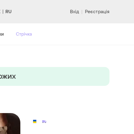
RU
Вхід
|
Реєстрація
ки
Стрічка
хожих