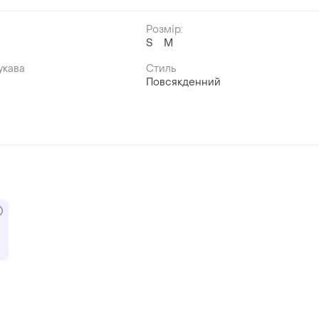
Розмір:
S
M
укава
Стиль
Повсякденний