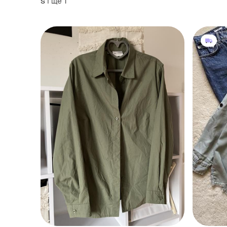
і ще
1
S