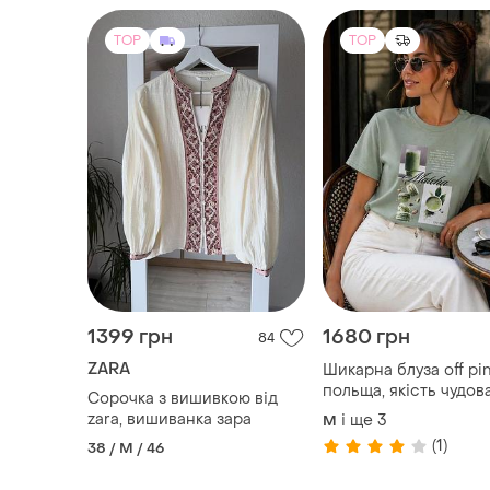
TOP
TOP
1399 грн
1680 грн
84
ZARA
Шикарна блуза off pin
польща, якість чуд
Сорочка з вишивкою від
zara, вишиванка зара
і ще
3
M
(1)
38 / M / 46