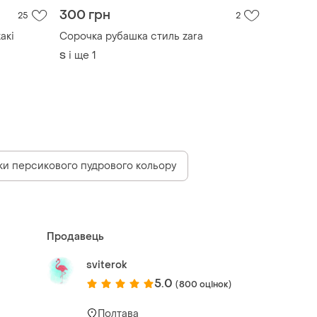
300 грн
25
2
акі
Сорочка рубашка стиль zara
і ще
1
S
ки персикового пудрового кольору
Продавець
sviterok
5.0
(800 оцінок)
Полтава