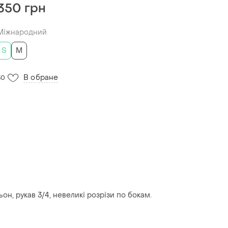
350 грн
Міжнародний
S
M
В обране
30
он, рукав 3/4, невеликі розрізи по бокам.