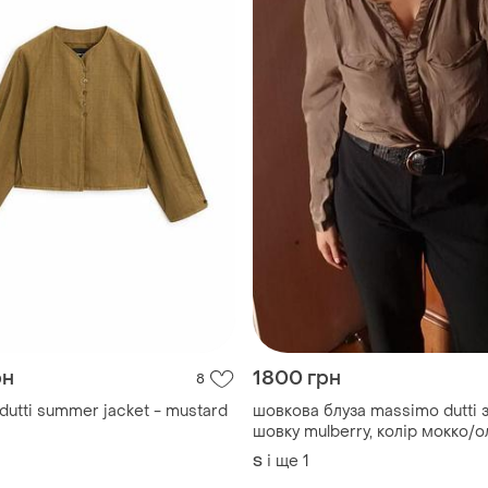
рн
1800 грн
8
utti summer jacket - mustard
​шовкова блуза massimo dutti
шовку mulberry, колір мокко/
і ще
1
S