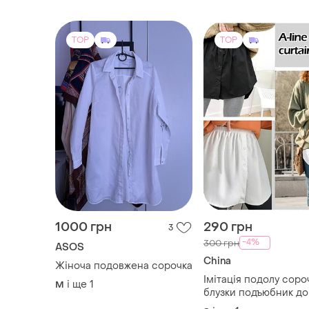
TOP
TOP
1000 грн
290 грн
3
-4%
300 грн
ASOS
China
Жіноча подовжена сорочка
Імітація подолу соро
і ще
1
M
блузки подъюбник до
сорочка блуза ярусн