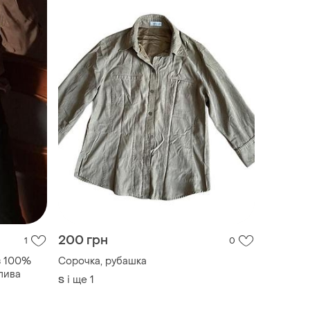
200 грн
1
0
 з 100%
Сорочка, рубашка
олива
і ще
1
S