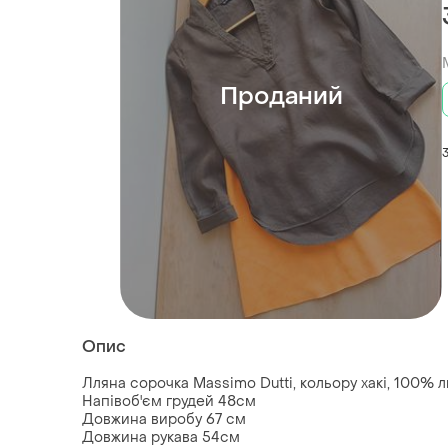
Проданий
Опис
Лляна сорочка Massimo Dutti, кольору хакі, 100% ль
Напівоб'єм грудей 48см
Довжина виробу 67 см
Довжина рукава 54см