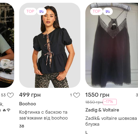
TOP
TOP
499 грн
1550 грн
53
1
3
-17%
1850 грн
Boohoo
k,
ова 🔥🌹
Zadig & Voltaire
Кофтинка с баскою та
завʼязками від boohoo
Zadik& voltaire шовкова
блузка
38
L