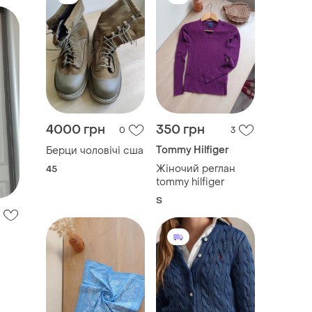
4000 грн
350 грн
0
3
Tommy Hilfiger
Берци чоловічі сша
Жіночий реглан
45
tommy hilfiger
S