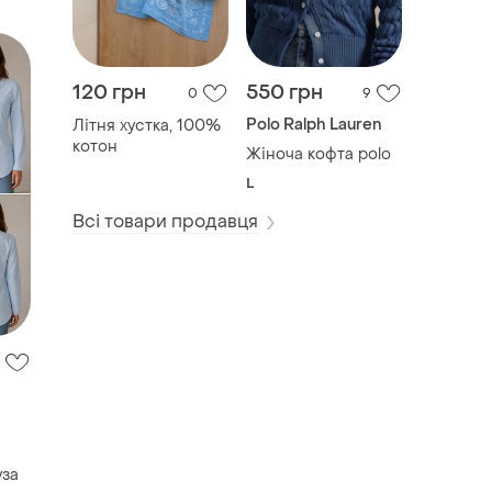
120 грн
550 грн
0
9
Polo Ralph Lauren
Літня хустка, 100%
котон
Жіноча кофта polo
L
Всі товари продавця
уза