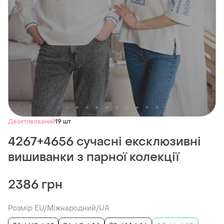
Деактивований
19 шт
4267+4656 сучасні ексклюзивні
вишиванки з парної колекції
2386 грн
Розмір EU/Міжнародний/UA