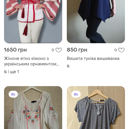
350 грн
300 грн
5
0
Atmosphere
Жіноча блуза виконана з
легкої віскози з
Вишиванка сорочка
геометричним візерунком
і ще
1
S
і ще
1
S
та зав'язками з пензликами
на горловині 44-46 розмір "
під вишиванку"