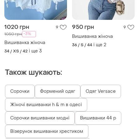
1020 грн
950 грн
9
9
-3%
1050 грн
Вишиванка жіноча
Вишиванка жіноча
і ще
2
36 / S / 44
і ще
3
34 / XS / 42
Також шукають:
Сорочки
Формений одяг
Одяг Versace
Жіночі вишиванки h & m в одесі
Сорочки вишиванки модні
Вишиванки 44 р
Візерунок вишиванки хрестиком