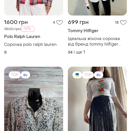
290 грн
750 грн
5
11
New Look
Припинда, етно пояс
макраме чорного кольору
Стильна леопардова
сорочка блуза new look
One size
розмір xl-2xl
і ще
1
XL
TOP
TOP