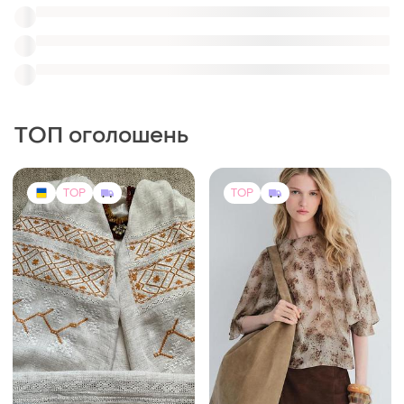
6500 грн
375 грн
2
3
Старовинна полтавська
338 грн з 10 серп
сорочка
ZARA
і ще
1
XL
Блузка з колекції zara zw,
струменева, коричнева.
M-L
TOP
TOP