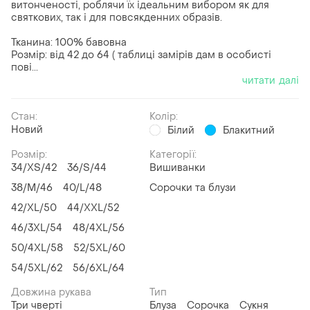
витонченості, роблячи їх ідеальним вибором як для
святкових, так і для повсякденних образів.
Тканина: 100% бавовна
Розмір: від 42 до 64 ( таблиці замірів дам в особисті
пові...
читати далі
Стан:
Колір:
Новий
Білий
Блакитний
Розмір:
Категорії:
34/XS/42
36/S/44
Вишиванки
38/M/46
40/L/48
Сорочки та блузи
42/XL/50
44/XXL/52
46/3XL/54
48/4XL/56
50/4XL/58
52/5XL/60
54/5XL/62
56/6XL/64
Довжина рукава
Тип
Три чверті
Блуза
Сорочка
Сукня