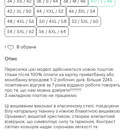
34 / XS / 42
36 / S / 44
38 / M / 46
40 / L / 48
42 / XL / 50
44 / XXL / 52
46 / 3XL / 54
48 / 4XL / 56
50 / 4XL / 58
52 / 5XL / 60
54 / 5XL / 62
56 / 6XL / 64
В обране
1
Опис
Пересилка цієї моделі здійснюється новою поштою
тільки після 100% оплати на картку приватбанку або
монобанку впродовж 1-2 робочих днів. Більше 2245
позитивних відгуків за 7 років відданої роботи говорять
про те, що нам можна довіряти!!!!!!!!!!
З накладною платою не працюємо.
Ці вишиванки виконані в класичному стилі, поєднуючи
білу натуральну тканину з ніжною блакитною вишивкою.
Орнамент, вишитий хрестиком, створює елегантний
візерунок, що символізує силу та гармонію. Контраст
світлих кольорів надає сорочкам легкості та