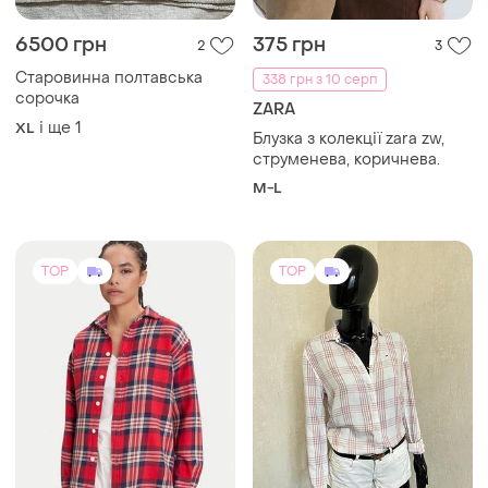
1600 грн
699 грн
4
18
-12%
1800 грн
Tommy Hilfiger
Polo Ralph Lauren
Ідеальна жіноча сорочка
від бренд tommy hilfiger
Сорочка polo ralph lauren
довершить любий образ.
і ще
1
S
34
TOP
TOP