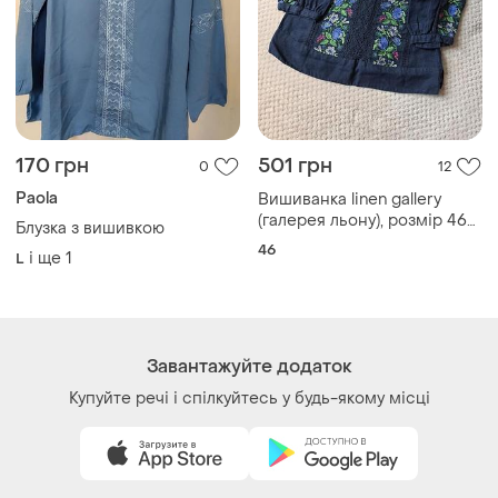
Як це працює?
Україна, 02121, місто Київ, Харківське шосе, будинок
201-203, літера 4Г
Політика конфіденційності
Договір-оферта
Контакти
Ми у соц.мережах
Речі за кліком серця. Всі права захищені
© 2026
Shafa.ua