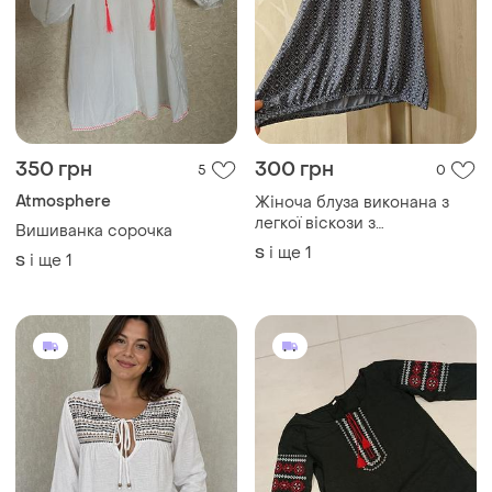
850 грн
340 грн
4
0
M&S
Вишиванка лонгслів
трикотажна
Біла муслінова блуза з
вишитим геометричним
S
орнаментом
і ще
1
XXL