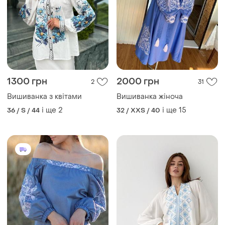
1300 грн
2000 грн
2
31
Вишиванка з квітами
Вишиванка жіноча
і ще
2
і ще
15
36 / S / 44
32 / XXS / 40