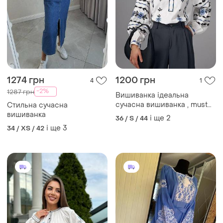
1274 грн
1200 грн
4
1
-2%
1287 грн
Вишиванка ідеальна
сучасна вишиванка , must
Стильна сучасна
have у гардеробі українки.
вишиванка
і ще
2
36 / S / 44
і ще
3
34 / XS / 42