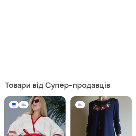
1650 грн
850 грн
0
0
Жіноче етно кімоно з
Вишита туніка вишиванка
українським орнаментом,
S
кімоно з українською
і ще
1
S
вишивкою , кімоно
вишиванка