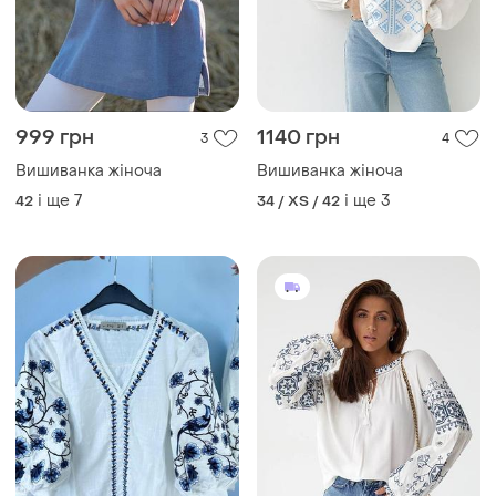
999 грн
1140 грн
3
4
Вишиванка жіноча
Вишиванка жіноча
і ще
7
і ще
3
42
34 / XS / 42