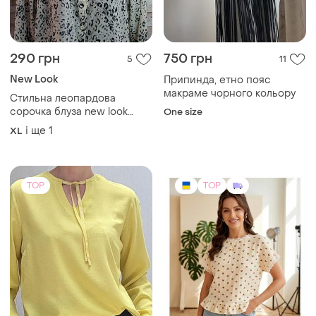
120 грн
650 грн
25
0
-20%
150 грн
Муслінова кофтинка,
футболка, літня, легка блуза
Блуза віскоза
і ще
1
M
ХS