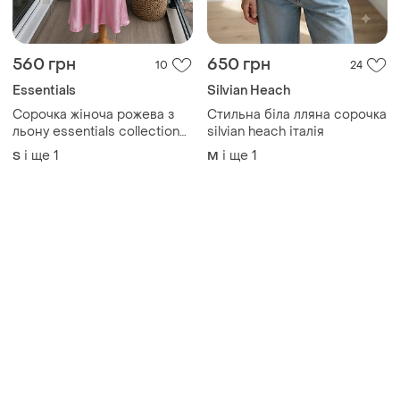
560 грн
650 грн
10
24
Essentials
Silvian Heach
Сорочка жіноча рожева з
Стильна біла лляна сорочка
льону essentials collection
silvian heach італія
100% льон на ґудзиках s-m
і ще
1
і ще
1
S
M