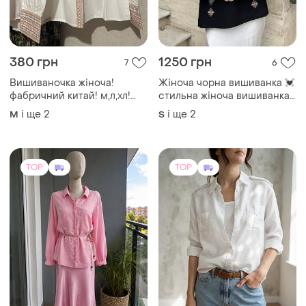
380 грн
1250 грн
7
6
Вишиваночка жіноча!
Жіноча чорна вишиванка 💓
фабричний китай! м,л,хл!
стильна жіноча вишиванка
хлопок!
💓 вишита блуза 💓
і ще
2
і ще
2
M
S
TOP
TOP