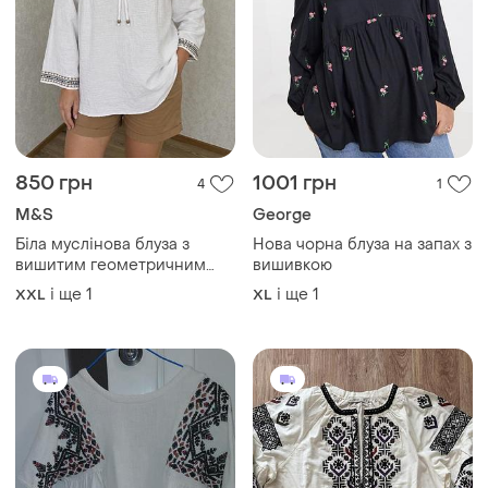
850 грн
1001 грн
4
1
M&S
George
Біла муслінова блуза з
Нова чорна блуза на запах з
вишитим геометричним
вишивкою
орнаментом
і ще
1
і ще
1
XXL
XL