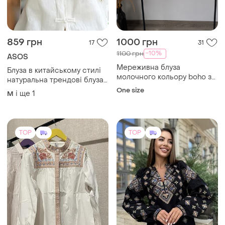
859 грн
1000 грн
17
31
-10%
1100 грн
ASOS
Мереживна блуза
Блуза в китайському стилі
молочного кольору bohо з
натуральна трендові блуза
об'ємними рукавами
з застібками - вузликами
One size
і ще
1
M
р.m-l
TOP
TOP