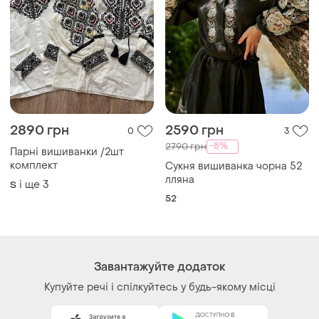
2890 грн
2590 грн
0
3
-8%
2790 грн
Парні вишиванки /2шт
комплект
Сукня вишиванка чорна 52
лляна
і ще
3
S
52
Завантажуйте додаток
Купуйте речі і спілкуйтесь у будь-якому місці