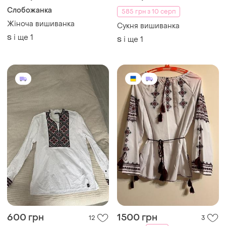
750 грн
650 грн
20
5
Слобожанка
585 грн з 10 серп
Жіноча вишиванка
Сукня вишиванка
і ще
1
S
і ще
1
S
600 грн
1500 грн