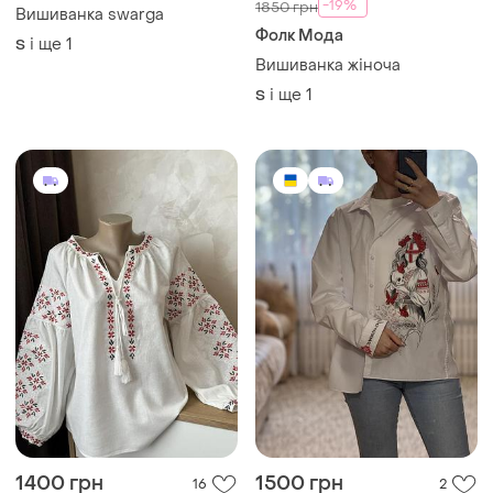
12
3
-19%
1850 грн
Вишиванка swarga
Фолк Мода
і ще
1
S
Вишиванка жіноча
і ще
1
S