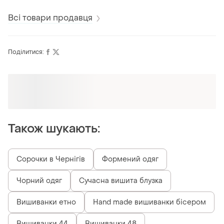
Всі товари продавця
Поділитися:
Оформлюйте підписку SMART
Отримайте замовлення з безкоштовною
доставкою
Також шукають:
Сорочки в Чернігів
Формений одяг
Чорний одяг
Сучасна вишита блузка
Вишиванки етно
Hand made вишиванки бісером