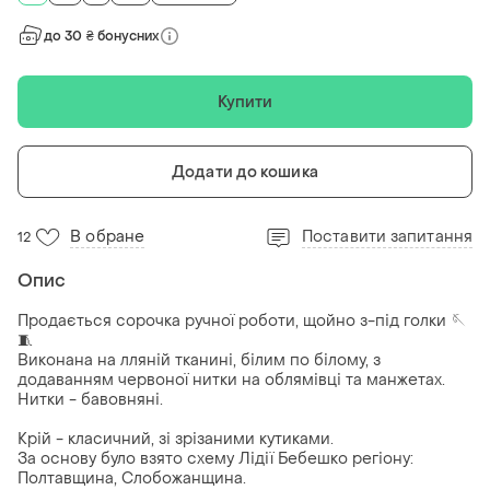
до 30 ₴ бонусних
Купити
Додати до кошика
В обране
Поставити запитання
12
Опис
Продається сорочка ручної роботи, щойно з-під голки 🪡
🧵
Виконана на лляній тканині, білим по білому, з
додаванням червоної нитки на облямівці та манжетах.
Нитки - бавовняні.
Крій - класичний, зі зрізаними кутиками.
За основу було взято схему Лідії Бебешко регіону:
Полтавщина, Слобожанщина.