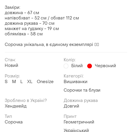
Заміри:
довжина - 67 см
напівобхват - 52 см / обхват 112 см
довжина рукава - 70 см
манжет на ґудзику - 19 см
облямівка - 58 см
Сорочка унікальна, в єдиному екземплярі ❤️‍🔥
Стан:
Колір:
Новий
Білий
Червоний
Розмір:
Категорії:
S
M
L
XL
Onesize
Вишиванки
Сорочки та блузи
Зроблено в Україні?
Довжина рукава
Хендмейд
Довгий
Тип
Принт
Сорочка
Геометричний
Український