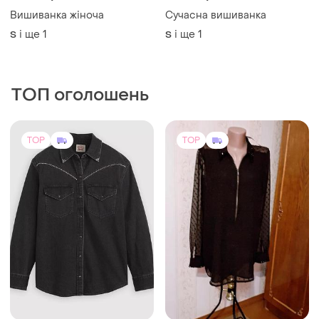
1400 грн
1500 грн
16
2
Вишиванка жіноча
Сучасна вишиванка
і ще
1
і ще
1
S
S
ТОП оголошень
TOP
TOP