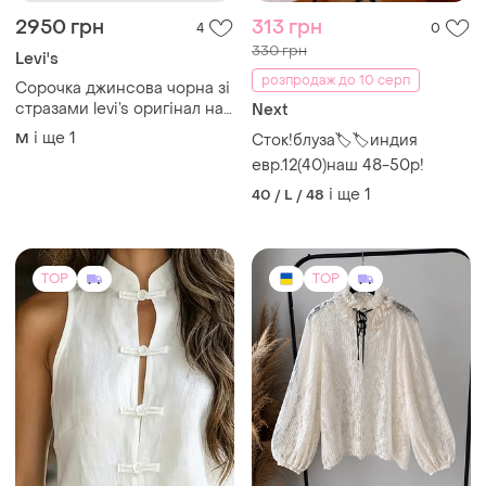
2950 грн
313 грн
4
0
330 грн
Levi's
розпродаж до 10 серп
Сорочка джинсова чорна зі
стразами levi’s оригінал на
Next
м-л
і ще
1
M
Сток!блуза🏷🏷индия
евр.12(40)наш 48-50р!
і ще
1
40 / L / 48
TOP
TOP