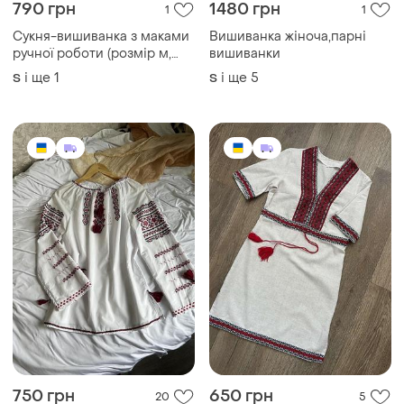
790 грн
1480 грн
1
1
Сукня-вишиванка з маками
Вишиванка жіноча,парні
ручної роботи (розмір м,
вишиванки
підійде також на повний s)
і ще
1
і ще
5
S
S