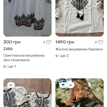
300 грн
1490 грн
2
0
ZARA
Жіноча вишиванка бавовна
Оригінальна вишиванка
і ще
2
S
zara мішковина
і ще
1
S