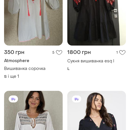
350 грн
1800 грн
5
1
Atmosphere
Сукня вишиванка esq l
Вишиванка сорочка
L
і ще
1
S