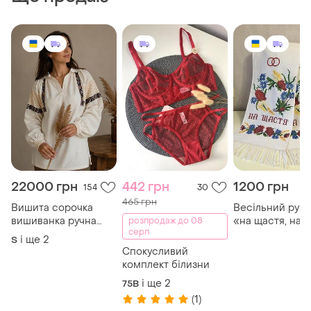
22000 грн
442 грн
1200 грн
154
30
465 грн
Вишита сорочка
Весільний руш
вишиванка ручна
«на щастя, на 
розпродаж до 08
серп
робота
ручної роботи
і ще
2
S
Спокусливий
комплект білизни
і ще
2
75B
(1)