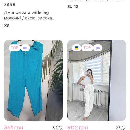
ZARA
EU 42
Джинси zara wide leg
молочні / екрю, висока
посадка, eur 34 (xs)
XS
TOP
TOP
361 грн
902 грн
3
2