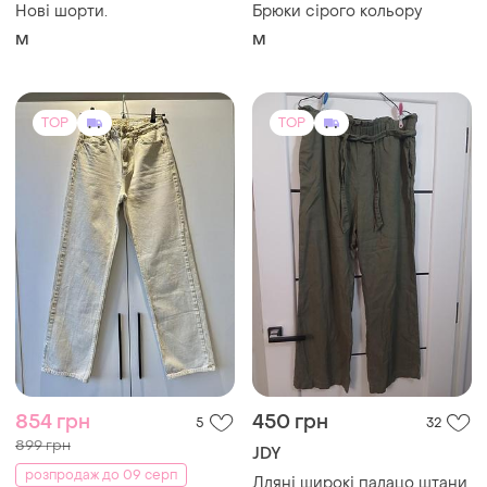
Нові шорти.
Брюки сірого кольору
M
M
TOP
TOP
854 грн
450 грн
5
32
899 грн
JDY
розпродаж до 09 серп
Лляні широкі палацо штани