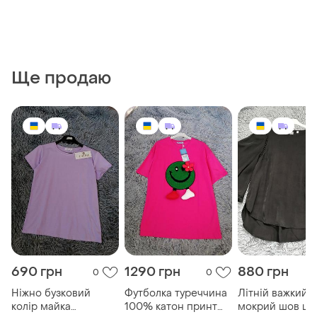
Ще продаю
690 грн
1290 грн
880 грн
0
0
Ніжно бузковий
Футболка туреччина
Літній важкий
колір майка
100% катон принт
мокрий шов ши