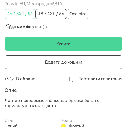
Розмір EU/Міжнародний/UA
46 / 3XL / 54
48 / 4XL / 56
One size
до 8.6 ₴ бонусних
Купити
Додати до кошика
В обране
Поставити запитання
1
Опис
Летние невесомые хлопковые брючки батал с
карманами разные цвета
Стан:
Колір:
Новий
Жовтий