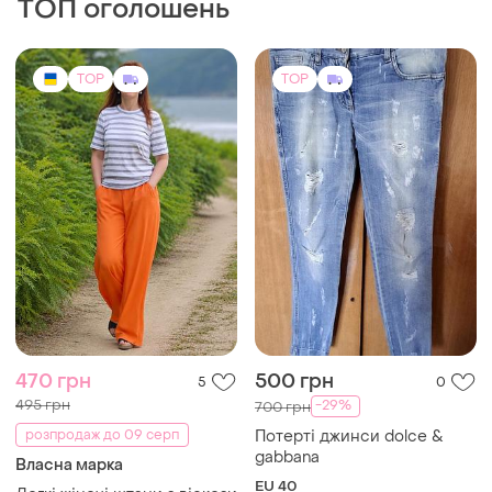
ТОП оголошень
TOP
TOP
470 грн
500 грн
5
0
495 грн
-29%
700 грн
розпродаж до 09 серп
Потерті джинси dolce &
gabbana
Власна марка
EU 40