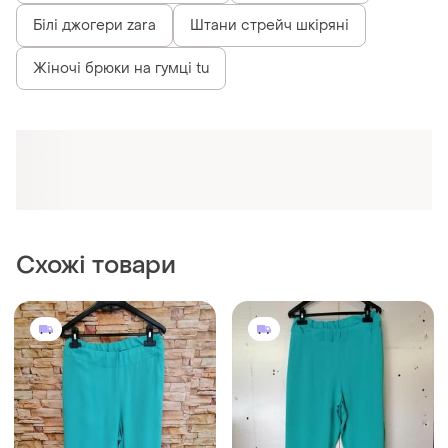
Білі джогери zara
Штани стрейч шкіряні
Жіночі брюки на гумці tu
Схожі товари