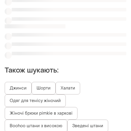
Також шукають:
Джинси
Шорти
Халати
Одяг для тенісу жіночий
Жіночі брюки pimkie в харкові
Boohoo штани з високою
Зведені штани