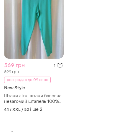
569 грн
1
599 грн
розпродаж до 09 серп
New Style
Штани літні штани бавовна
невагомий штапель 100%
натуральна тканина, різні
і ще
2
44 / XXL / 52
кольори та розміри 54 р ж