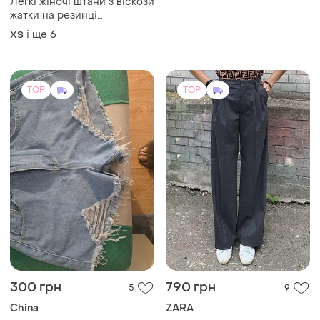
Легкі жіночі штани з віскози
жатки на резинці
помаранчевий
і ще
6
ХS
TOP
TOP
300 грн
790 грн
5
9
China
ZARA