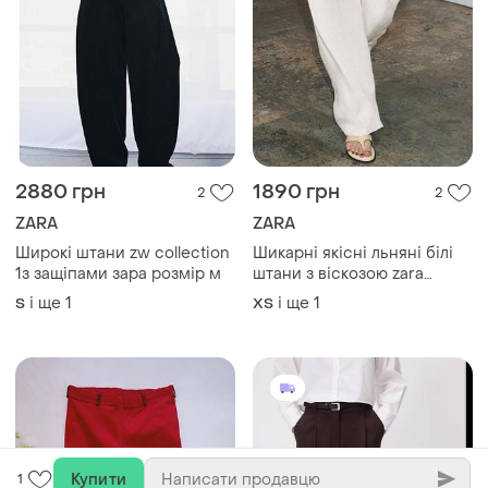
2880 грн
1890 грн
2
2
ZARA
ZARA
Широкі штани zw collection
Шикарні якісні льняні білі
1з защіпами зара розмір м
штани з віскозою zara
⚡⚡⚡⚡⚡⚡⚡⚡⚡⚡⚡
і ще
1
і ще
1
S
ХS
Купити
1