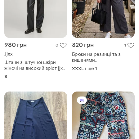
980 грн
320 грн
0
1
Jjxx
Брюки на резинці та з
кишенями
Штани зі штучної шкіри
заміри:пот-47(57)см,
жіночі на високий зріст jjxx
і ще
1
XXXL
пос-68см,довжина виробу
s-34 (12345834-50)
S
-99см, крок -65 см.