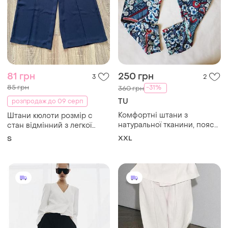
81 грн
250 грн
3
2
85 грн
-31%
360 грн
TU
розпродаж до 09 серп
Комфортні штани з
Штани кюлоти розмір с
натуральної тканини, пояс
стан відмінний з легкої
на резинці,є кармани,
тканини
XXL
S
обхват талії 90-102см,
обхват стегон 120см,
довжина 104см, посадка
ззаду 44см