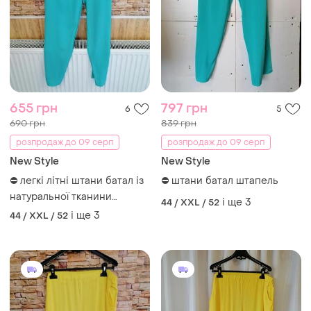
655 грн
797 грн
6
5
690 грн
839 грн
розпродаж до 09 серп
розпродаж до 09 серп
New Style
New Style
⛔ легкі літні штани батал із
⛔ штани батал штапель
натуральної тканини
і ще
3
44 / XXL / 52
штапель тільки бузок у
і ще
3
44 / XXL / 52
наявності рр 56