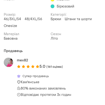
Бірюзовий
Розмір:
Категорії:
46/3XL/54
48/4XL/56
Брюки
Штани та шорти
Onesize
Матеріал
Сезон
Бавовна
Літо
Продавець
mex82
5.0
(161 оцінка)
Супер-продавець
Кам'янське
80% виконаних замовлень
Відповідає протягом 3х годин