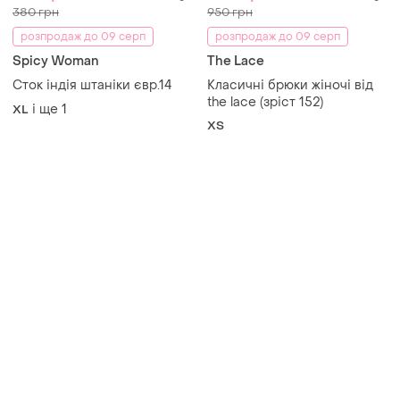
380 грн
950 грн
розпродаж до 09 серп
розпродаж до 09 серп
Spicy Woman
The Lace
Сток індія штаніки євр.14
Класичні брюки жіночі від
the lace (зріст 152)
і ще
1
XL
ХS