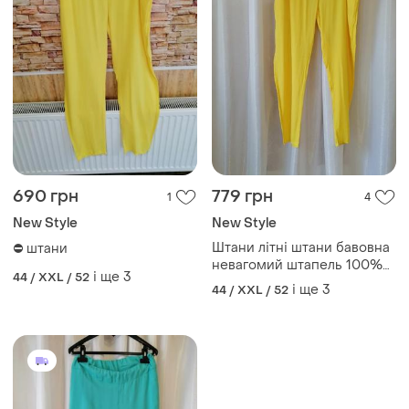
690 грн
779 грн
1
4
New Style
New Style
Штани літні штани бавовна
⛔ штани
невагомий штапель 100%
і ще
3
44 / XXL / 52
натуральна тканина, різні
і ще
3
44 / XXL / 52
кольори та розміри 54 р ж