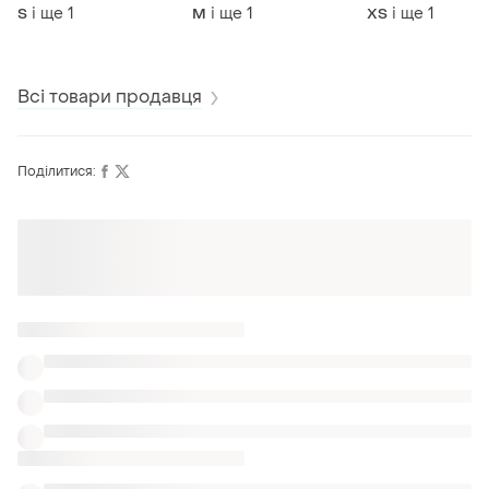
трикотаж 95% катон
тедді смайлик
рукави крила
і ще
1
і ще
1
і ще
1
S
M
ХS
Всі товари продавця
Поділитися: