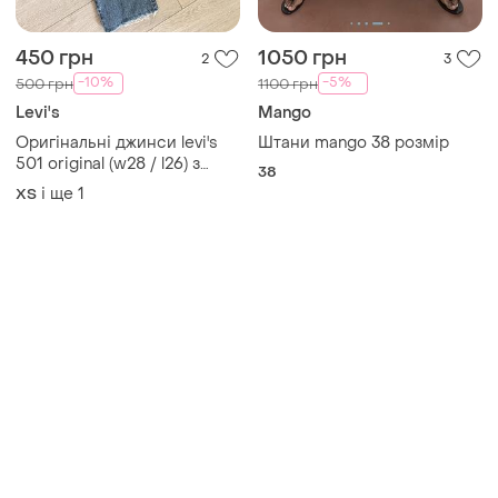
450 грн
1050 грн
2
3
-10%
-5%
500 грн
1100 грн
Levi's
Mango
Оригінальні джинси levi's
Штани mango 38 розмір
501 original (w28 / l26) з
38
обрізаним низом та
і ще
1
XS
потертостями