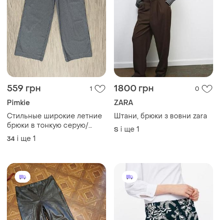
559 грн
1800 грн
1
0
Pimkie
ZARA
Стильные широкие летние
Штани, брюки з вовни zara
брюки в тонкую серую/
і ще
1
S
белую полоску от pimkie,
і ще
1
34
размер евр 34, укр 42-44