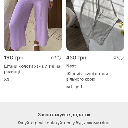
190 грн
450 грн
0
3
Next
Штани кюлоти xs- s літні на
резинці
Жіночі лльяні штани
вільного крою
ХS
і ще
1
M
Завантажуйте додаток
Купуйте речі і спілкуйтесь у будь-якому місці