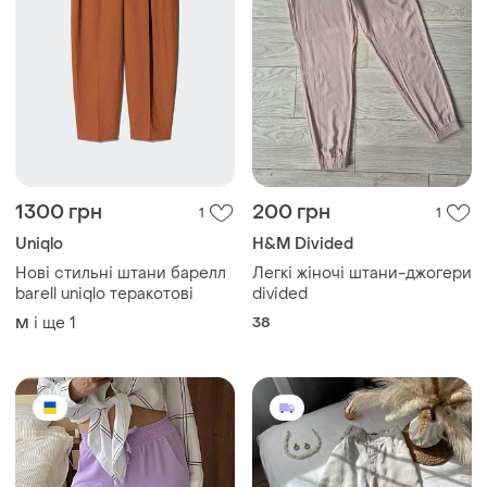
1300 грн
200 грн
1
1
Uniqlo
H&M Divided
Нові стильні штани барелл
Легкі жіночі штани-джогери
barell uniqlo теракотові
divided
і ще
1
38
M