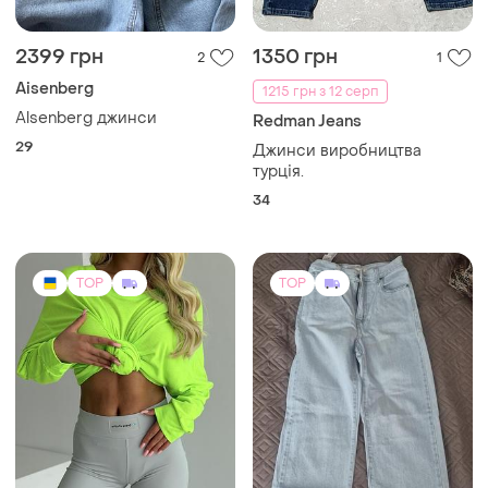
2399 грн
1350 грн
2
1
Aisenberg
1215 грн з 12 серп
Alsenberg джинси
Redman Jeans
29
Джинси виробництва
турція.
34
TOP
TOP