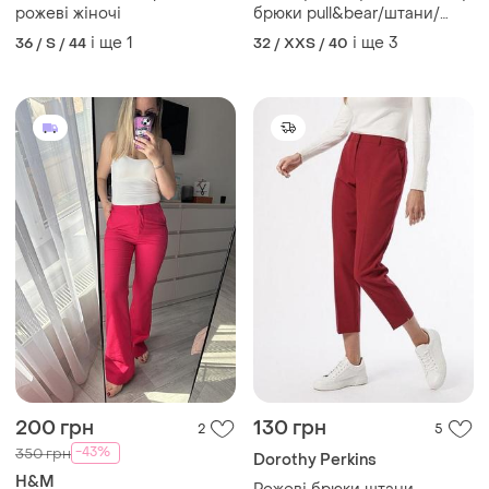
Штани класичні брюки
Штани/штани/світлі штани/
рожеві жіночі
брюки pull&bear/штани/
класичні брюки/рожеві
і ще
1
і ще
3
36 / S / 44
32 / XXS / 40
штани.
200 грн
130 грн
2
5
-43%
350 грн
Dorothy Perkins