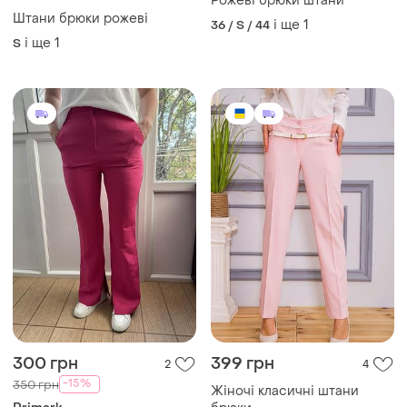
H&M
Рожеві брюки штани
Штани брюки рожеві
і ще
1
36 / S / 44
і ще
1
S
300 грн
399 грн
2
4
-15%
350 грн
Жіночі класичні штани