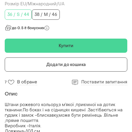
Розмір EU/Міжнародний/UA
36 / S / 44
38 / M / 46
до 0.5 ₴ бонусних
Купити
Додати до кошика
В обране
Поставити запитання
7
Опис
Штани рожевого кольору,з м’якої ,приємної на дотик
тканини.По боках і на сідницях кишені .Застібаються на
ґудзик і замок -блискавку,може бути ремінець .Вільне
,пряме пошиття.
Виробник -Італія.
Довжина-103 см.,