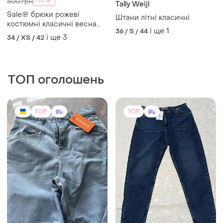
-16%
500 грн
Tally Weijl
Sale🌸 брюки рожеві
Штани літні класичні
костюмні класичні весна
і ще
1
36 / S / 44
літо штани рожеві
і ще
3
34 / XS / 42
ТОП оголошень
TOP
TOP