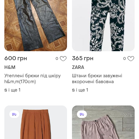
600 грн
365 грн
0
0
H&M
ZARA
Утеплені брюки під шкіру
Штани брюки завужені
h&m,m(170cm)
вкорочені бавовна
і ще
1
і ще
1
S
S