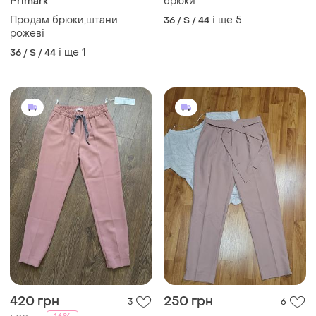
Primark
брюки
Продам брюки,штани
і ще
5
36 / S / 44
рожеві
і ще
1
36 / S / 44
420 грн
250 грн
3
6