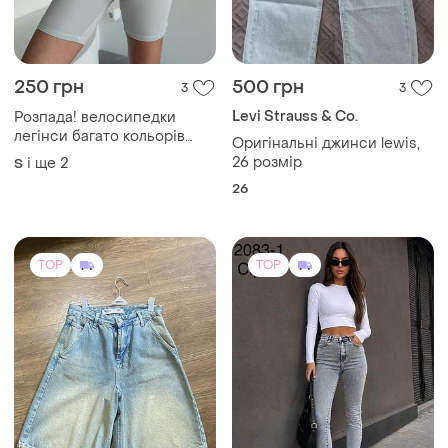
250 грн
500 грн
3
3
Levi Strauss & Co.
Розпада! велосипедки
легінси багато кольорів
Оригінальні джинси lewis,
біфлекс
26 розмір
і ще
2
S
26
TOP
TOP