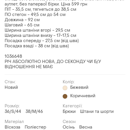
аутлет, без папервоЇ бірки. Ціна 599 грн
ПІТ - 35,5 см, тягнеться до 38,5 см
ПО стегон - 49,5 см до 54 см
Довжина - 92 см
Шаговий - 65 см
Ширина штаніни вгорі - 29,5 см
Ширина штаніни внизу - 17-17,5 см
Посадка спереду - 27,5 см (від шва)
Посадка взаді - 38 см (від шва)
1036648
РІЧ АБСОЛЮТНО НОВА, ДО СЕКОНДУ ЧИ Б/У
ВІДНОШЕННЯ НЕ МАЄ
Стан:
Колір:
Новий
Бежевий
Коричневий
Розмір:
Категорії:
36/S/44
38/M/46
Брюки
Штани та шорти
Матеріал
Сезон
Віскоза
Поліестер
Осінь
Весна