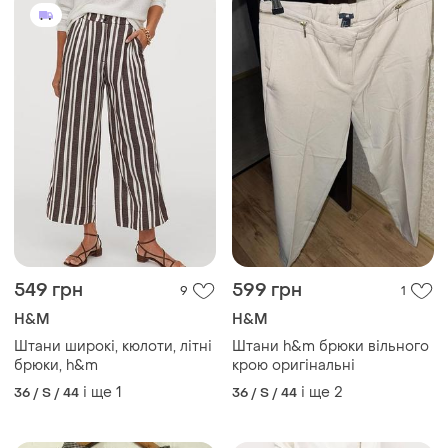
549 грн
599 грн
9
1
H&M
H&M
Штани широкі, кюлоти, літні
Штани h&m брюки вільного
брюки, h&m
крою оригінальні
і ще
1
і ще
2
36 / S / 44
36 / S / 44