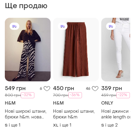
Ще продаю
549 грн
450 грн
359 грн
6
46
-32%
-36%
-22%
800 грн
700 грн
459 грн
H&M
H&M
ONLY
Нові широкі штани,
Нові широкі штани,
Нові джинси ск
брюки h&m. нова
брюки h&m
ankle length only
колекція!
і ще
1
і ще
1
і ще
2
S
XL
S