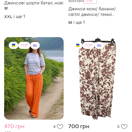
-3%
400 грн
Джинсові шорти батал, нові
💙
Джинси мом/ банани/
світлі джинси/ темні
і ще
1
XXL
джинси/
і ще
1
M
TOP
TOP
470 грн
700 грн
4
5