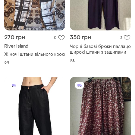
270 грн
350 грн
0
3
River Island
Чорні базові брюки паллацо
широкі штани з защипами
Жіночі штани вільного крою
XL
34