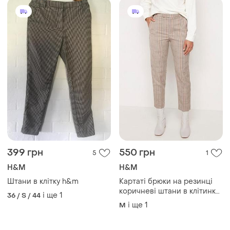
399 грн
550 грн
5
1
H&M
H&M
Штани в клітку h&m
Картаті брюки на резинці
коричневі штани в клітинку
і ще
1
36 / S / 44
штани жіночі штани h&m
і ще
1
M
брюки в клітинку коричневі
стильні брюки жіночі