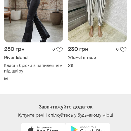
250 грн
230 грн
0
0
River Island
Жіночі штани
Класні брюки з напиленням
ХS
під шкіру
M
Завантажуйте додаток
Купуйте речі і спілкуйтесь у будь-якому місці