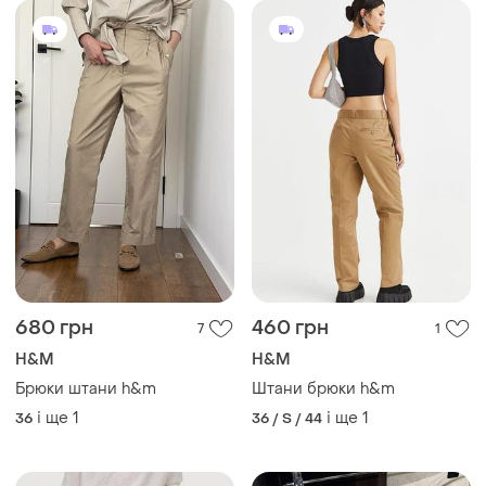
680 грн
460 грн
7
1
H&M
H&M
Брюки штани h&m
Штани брюки h&m
і ще
1
і ще
1
36
36 / S / 44