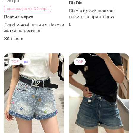
495 грн
DiaDia
розпродаж до 09 серп
Diadia брюки шовкові
розмір l в принті cow
Власна марка
L
Легкі жіночі штани з віскози
жатки на резинці
помаранчевий
і ще
6
ХS
TOP
TOP