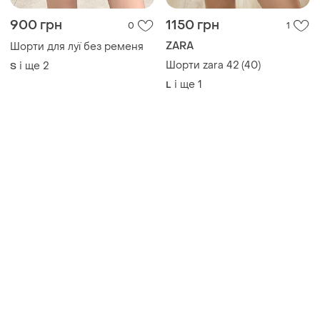
900 грн
1150 грн
0
1
ZARA
Шорти для луї без ременя
Шорти zara 42 (40)
і ще
2
S
і ще
1
L