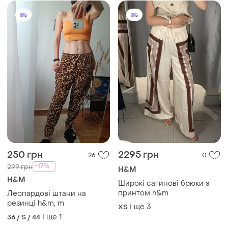
250 грн
2295 грн
26
0
-17%
299 грн
H&M
H&M
Широкі сатинові брюки з
принтом h&m
Леопардові штани на
резинці h&m, m
і ще
3
ХS
і ще
1
36 / S / 44