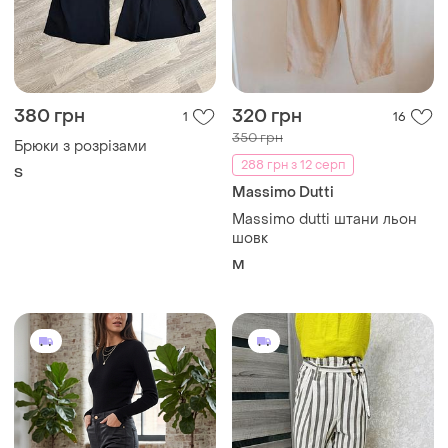
380 грн
320 грн
1
16
350 грн
Брюки з розрізами
288 грн з 12 серп
S
Massimo Dutti
Massimo dutti штани льон
шовк
M