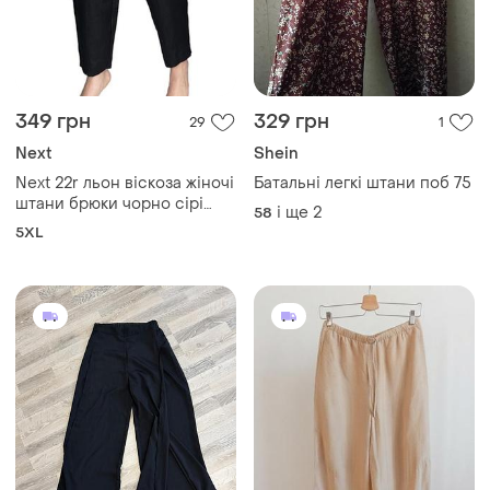
349 грн
329 грн
29
1
Next
Shein
Next 22r льон віскоза жіночі
Батальні легкі штани поб 75
штани брюки чорно сірі
і ще
2
58
базові трендові батал лляні
5XL