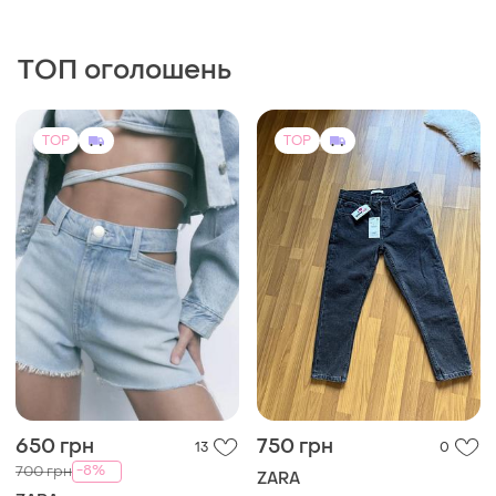
ТОП оголошень
TOP
TOP
650 грн
750 грн
13
0
-8%
700 грн
ZARA