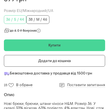
Розмір EU/Міжнародний/UA
36 / S / 44
38 / M / 46
до 6.0 ₴ бонусних
Купити
Додати до кошика
Безкоштовна доставка у продавця від 1500 грн
В обране
Поставити запитання
23
Опис
Нові брюки, брючки, штани чіноси H&M. Розмір 36. У
складі 33% віскоза, 63% поліестр, 4% еластан. Нові, сток