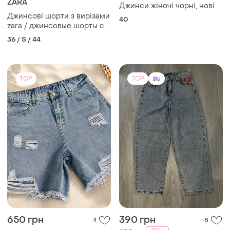
ZARA
Джинси жіночі чорні, нові
Джинсові шорти з вирізами
40
zara / джинсовые шорты с
вырезами зара
36 / S / 44
TOP
TOP
650 грн
390 грн
4
8