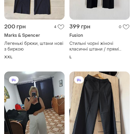
200 грн
399 грн
4
0
Marks & Spencer
Fusion
Легенькі брюки, штани нові
Стильні чорні жіночі
з биркою
класичні штани / прямі
брюки fusion
XXL
L