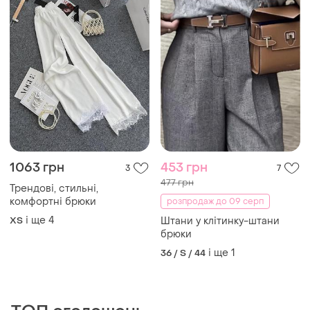
1063 грн
453 грн
3
7
477 грн
Трендові, стильні,
комфортні брюки
розпродаж до 09 серп
і ще
4
ХS
Штани у клітинку-штани
брюки
і ще
1
36 / S / 44