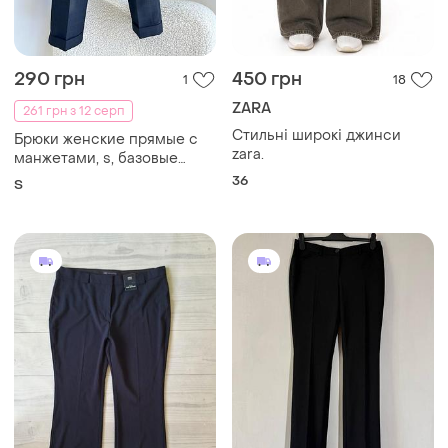
290 грн
450 грн
1
18
ZARA
261 грн з 12 серп
Стильні широкі джинси
Брюки женские прямые с
zara.
манжетами, s, базовые
брюки, чёрный, однотонный
36
S