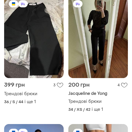
399 грн
200 грн
3
4
Jacqueline de Yong
Трендові брюки
Трендові брюки
і ще
1
36 / S / 44
і ще
1
34 / XS / 42