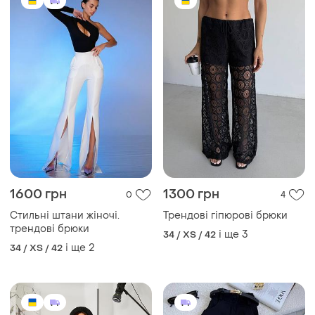
1600 грн
1300 грн
0
4
Стильні штани жіночі.
Трендові гіпюрові брюки
трендові брюки
і ще
3
34 / XS / 42
і ще
2
34 / XS / 42