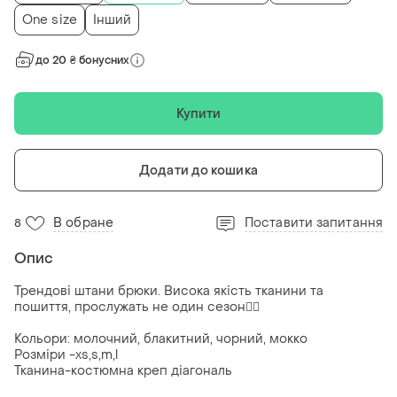
One size
Інший
до 20 ₴ бонусних
Купити
Додати до кошика
В обране
Поставити запитання
8
Опис
Трендові штани брюки. Висока якість тканини та
пошиття, прослужать не один сезон👌🏻
Кольори: молочний, блакитний, чорний, мокко
Розміри -xs,s,m,l
Тканина-костюмна креп діагональ