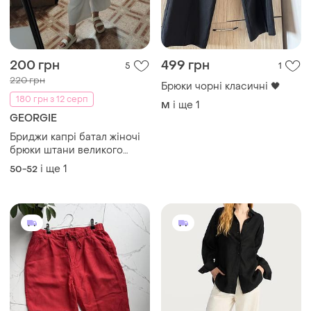
200 грн
499 грн
5
1
220 грн
Брюки чорні класичні 🖤
180 грн з 12 серп
і ще
1
M
GEORGIE
Бриджи капрі батал жіночі
брюки штани великого
розміру большого размера
і ще
1
50-52