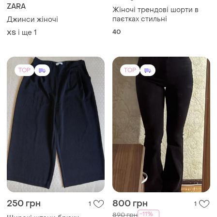
ZARA
Жіночі трендові шорти в
паєтках стильні
Джинси жіночі
40
і ще
1
XS
TOP
TOP
250 грн
800 грн
1
1
-11%
890 грн