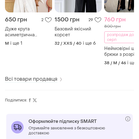
650 грн
1500 грн
760 грн
2
29
800 грн
Дуже крута
Базовий якісний
асиметрична
корсет
розпродаж до 0
серп
жилетка
і ще
1
і ще
6
M
32 / XXS / 40
Неймовірні шта
брюки з розріз
і ще
38 / M / 46
Всі товари продавця
Поділитися:
Оформлюйте підписку SMART
Отримайте замовлення з безкоштовною
доставкою