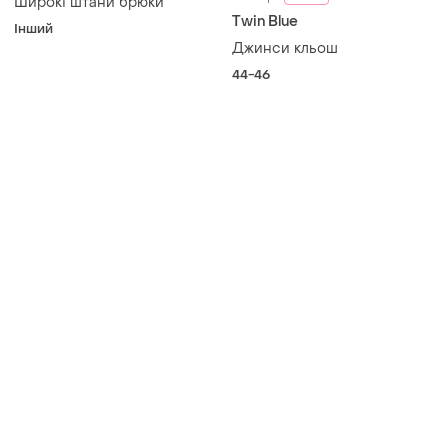
Широкі штани брюки
Twin Blue
Інший
Джинси кльош
44-46