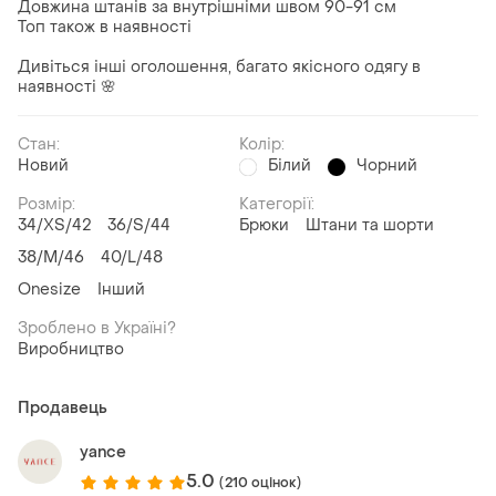
Довжина штанів за внутрішніми швом 90-91 см
Топ також в наявності
Дивіться інші оголошення, багато якісного одягу в
наявності 🌸
Стан:
Колір:
Новий
Білий
Чорний
Розмір:
Категорії:
34/XS/42
36/S/44
Брюки
Штани та шорти
38/M/46
40/L/48
Onesize
Інший
Зроблено в Україні?
Виробництво
Продавець
yance
5.0
(210 оцінок)