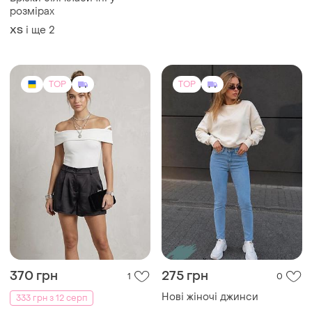
розмірах
і ще
2
ХS
TOP
TOP
370 грн
275 грн
1
0
Нові жіночі джинси
333 грн з 12 серп