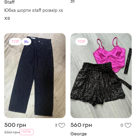
31
Staff
Юбка шорти staff розмір xs
ХS
TOP
TOP
500 грн
560 грн
3
0
-10%
550 грн
George