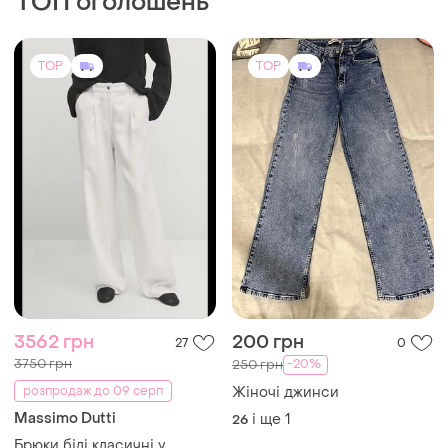
ТОП оголошень
TOP
TOP
3562 грн
200 грн
27
0
3750 грн
-20%
250 грн
розпродаж до 09 серп
Жіночі джинси
Massimo Dutti
і ще
1
26
Брюки білі класичні у