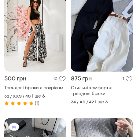
500 грн
875 грн
10
1
Трендові брюки з розрізом
Стильні комфортні
трендові брюки
і ще
6
32 / XXS / 40
і ще
3
34 / XS / 42
(1)