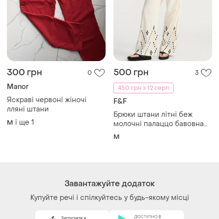
300 грн
500 грн
0
3
Manor
450 грн з 12 серп
Яскраві червоні жіночі
F&F
лляні штани
Брюки штани літні беж
і ще
1
M
молочні палаццо бавовна
жіночі м
M
Завантажуйте додаток
Купуйте речі і спілкуйтесь у будь-якому місці