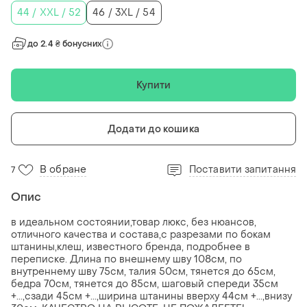
44 / XXL / 52
46 / 3XL / 54
до 2.4 ₴ бонусних
Купити
Додати до кошика
В обране
Поставити запитання
7
Опис
в идеальном состоянии,товар люкс, без нюансов,
отличного качества и состава,с разрезами по бокам
штанины,клеш, известного бренда, подробнее в
переписке. Длина по внешнему шву 108см, по
внутреннему шву 75см, талия 50см, тянется до 65см,
бедра 70см, тянется до 85см, шаговый спереди 35см
+...,сзади 45см +...,ширина штанины вверху 44см +...,внизу