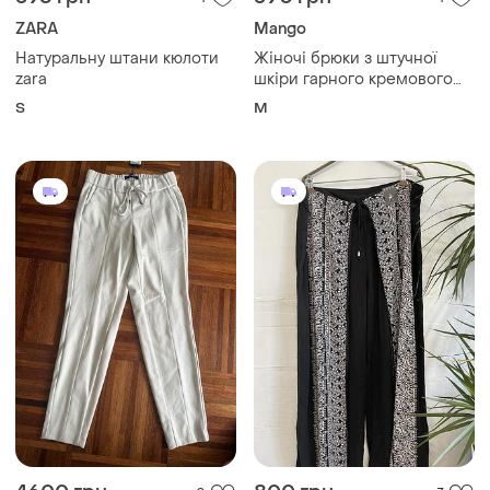
ZARA
Mango
Натуральну штани кюлоти
Жіночі брюки з штучної
zara
шкіри гарного кремового
кольору
S
M