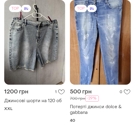
TOP
TOP
1200 грн
500 грн
1
0
-29%
700 грн
Джинсові шорти на 120 об
Потерті джинси dolce &
XXL
gabbana
40