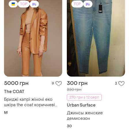
TOP
TOP
5000 грн
300 грн
9
3
350 грн
The COAT
270 грн з 12 серп
Бриджі капрі жіночі еко
шкіра the coat коричневі
Urban Surface
гірчичні оригінал м
M
Джинсы женские
колекція 2025 року нові
демисезон
30