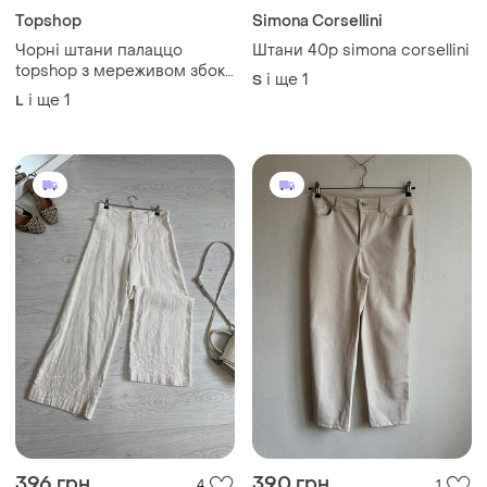
Topshop
Simona Corsellini
Чорні штани палаццо
Штани 40р simona corsellini
topshop з мереживом збоку
і ще
1
S
по всій довжині розмір l/xl
і ще
1
L
396 грн
390 грн
4
1