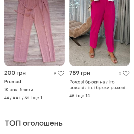
200 грн
789 грн
9
0
Promod
Рожеві брюки на літо
рожеві літні брюки рожеві
Жіночі брюки
літні штани малина
і ще
14
48
і ще
1
44 / XXL / 52
ТОП оголошень