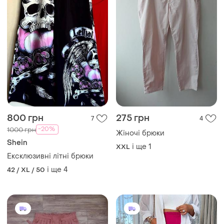
800 грн
275 грн
7
4
-20%
1000 грн
Жіночі брюки
Shein
і ще
1
XXL
Ексклюзивні літні брюки
і ще
4
42 / XL / 50