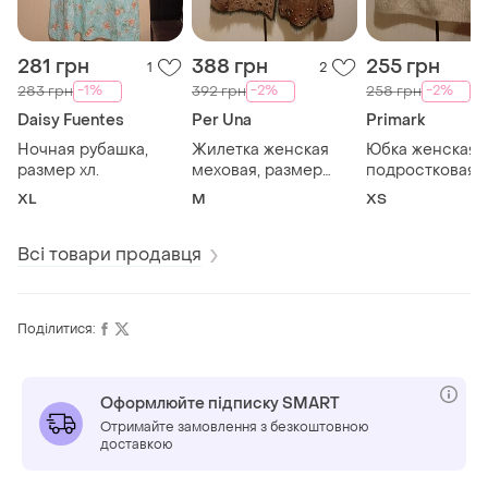
281 грн
388 грн
255 грн
1
2
-1%
-2%
-2%
283 грн
392 грн
258 грн
Daisy Fuentes
Per Una
Primark
Ночная рубашка,
Жилетка женская
Юбка женская/
размер хл.
меховая, размер
подростковая,
м.новая!
размер хс.
XL
M
ХS
Всі товари продавця
Поділитися:
Оформлюйте підписку SMART
Отримайте замовлення з безкоштовною
доставкою