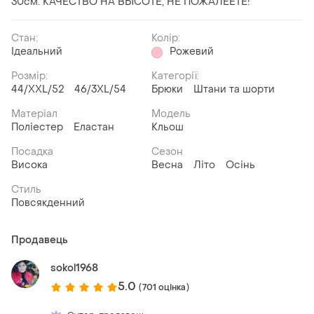
30см. КАЧЕСТВО НА ВЫСОТЕ, НЕ ПОЖАЛЕЕТЕ!
Стан:
Колір:
Ідеальний
Рожевий
Розмір:
Категорії:
44/XXL/52
46/3XL/54
Брюки
Штани та шорти
Матеріал
Модель
Поліестер
Еластан
Кльош
Посадка
Сезон
Висока
Весна
Літо
Осінь
Стиль
Повсякденний
Продавець
sokol1968
5.0
(701 оцінка)