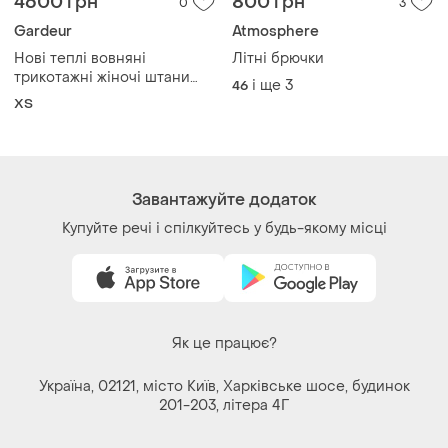
4600 грн
800 грн
0
3
Gardeur
Atmosphere
Нові теплі вовняні
Літні брючки
трикотажні жіночі штани
і ще
3
46
бренду atelier gardeur,
ХS
виконані в стилі smart
casual (елегантний
повсякденний стиль) 34 xs
німеччина 🇩🇪
Завантажуйте додаток
Купуйте речі і спілкуйтесь у будь-якому місці
Як це працює?
Україна, 02121, місто Київ, Харківське шосе, будинок
201-203, літера 4Г