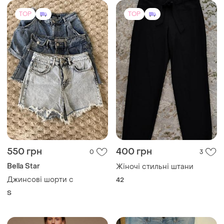
TOP
TOP
550 грн
400 грн
0
3
Bella Star
Жіночі стильні штани
Джинсові шорти с
42
S