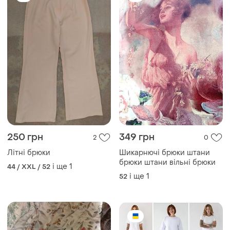
250 грн
349 грн
2
0
Літні брюки
Шикарнючі брюки штани
брюки штани вільні брюки
і ще
1
44 / XXL / 52
і ще
1
52