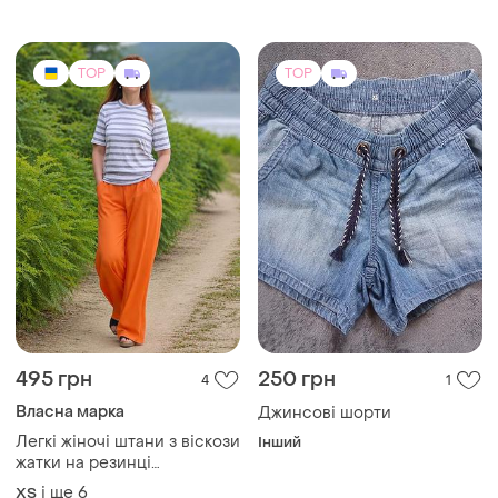
TOP
TOP
495 грн
250 грн
4
1
Власна марка
Джинсові шорти
Легкі жіночі штани з віскози
Інший
жатки на резинці
помаранчевий
і ще
6
ХS