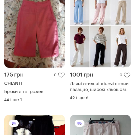
175 грн
1001 грн
0
0
CHIANTI
Лляні стильні жіночі штани
палаццо, широкі кльошові
Брюки літні рожеві
жіночі штани, стильные
і ще
6
42
і ще
1
44
льняные летние женские
штаны, льняные женские
брюки клёш