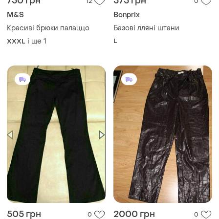
750 грн
575 грн
12
0
M&S
Bonprix
Красиві брюки палаццо
Базові лляні штани
і ще
1
L
XXXL
505 грн
2000 грн
0
0