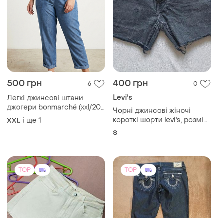
500 грн
400 грн
6
0
Levi's
Легкі джинсові штани
джогери bonmarché (xxl/20)
Чорні джинсові жіночі
/ тонкий джинс бавовна
короткі шорти levi's, розмір
і ще
1
XXL
s, ідеальний стан
S
TOP
TOP