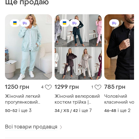
Ще продаю
1250 грн
1299 грн
785 грн
4
1
Жіночий легкий
Жіночий велюровий
Чоловічий
прогулянковий
костюм трійка |
класичний чор
костюм | кофта на
футболка + халат +
лонгслів - поло 
і ще
3
і ще
7
і ще
2
50-52
34 / XS / 42
46-48
блискавці + штани |
штани | 1675
1015
Всі товари продавця