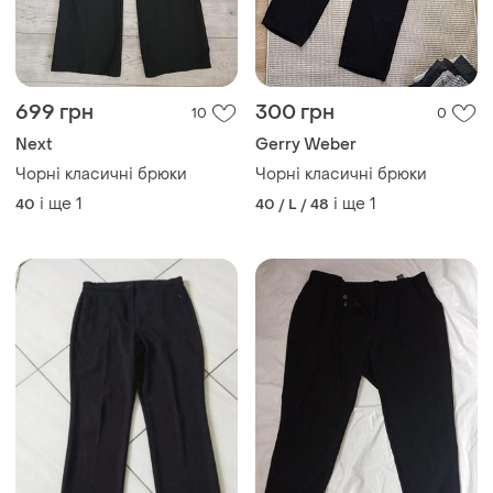
Next
Gerry Weber
Чорні класичні брюки
Чорні класичні брюки
і ще
1
і ще
1
40
40 / L / 48
250 грн
71 грн
6
2
75 грн
M&S