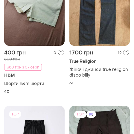
400 грн
1700 грн
0
12
500 грн
True Religion
380 грн з 07 серп
Жіночі джинси true religion
disco billy
H&M
31
Шорти h&m шорти
40
TOP
TOP