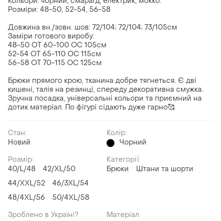
Кольори: чорний, смарагд, електрик, мокко.
Розміри: 48-50, 52-54, 56-58
Довжина вн./зовн. шов: 72/104; 72/104; 73/105см
Заміри готового виробу:
48-50 ОТ 60-100 ОС 105см
52-54 ОТ 65-110 ОС 115см
56-58 ОТ 70-115 ОС 125см
Брюки прямого крою, тканина добре тягнеться. Є дві
кишені, талія на резинці, спереду декоративна смужка.
Зручна посадка, універсальні кольори та приємний на
дотик матеріал. По фігурі сідають дуже гарно🥰
Стан:
Колір:
Новий
Чорний
Розмір:
Категорії:
40/L/48
42/XL/50
Брюки
Штани та шорти
44/XXL/52
46/3XL/54
48/4XL/56
50/4XL/58
Зроблено в Україні?
Матеріал