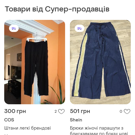
300 грн
501 грн
2
0
COS
Shein
Штани легкі брендові
Брюки жіночі парашути з
блискавками по боках нові
M
і ще
1
M