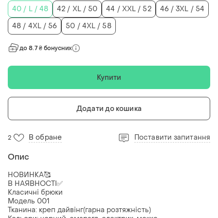
40 / L / 48
42 / XL / 50
44 / XXL / 52
46 / 3XL / 54
48 / 4XL / 56
50 / 4XL / 58
до 8.7 ₴ бонусних
Купити
Додати до кошика
В обране
Поставити запитання
2
Опис
НОВИНКА🥰
В НАЯВНОСТІ✅
Класичні брюки
Модель 001
Тканина: креп дайвінг(гарна розтяжність)