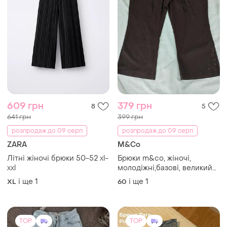
609 грн
379 грн
8
5
641 грн
399 грн
розпродаж до 09 серп
розпродаж до 09 серп
ZARA
M&Co
Літні жіночі брюки 50-52 xl-
Брюки m&co, жіночі,
xxl
молодіжні,базові, великий
розмір плюс- 60-62,
і ще
1
і ще
1
XL
60
резинці, віскоза, льон, 🍫
шоколад.
TOP
TOP