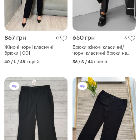
867 грн
650 грн
0
5
Жіночі чорні класичні
Брюки жіночі класичні/
брюки | 001
чорні класичні брюки на
високій посадці/брюки зі
і ще
5
і ще
3
40 / L / 48
36 / S / 44
стрілками/жіночі брюки
699 грн
300 грн
10
0