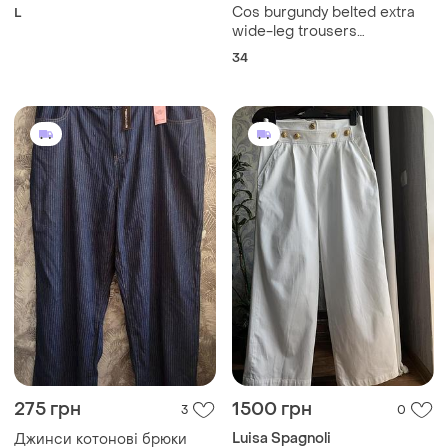
275 грн
1500 грн
3
0
Luisa Spagnoli
Джинси котонові брюки
Елегантні білі штани-
і ще
1
4XL
палаццо від преміального
італійського бренду luisa
і ще
1
M
spagnoli