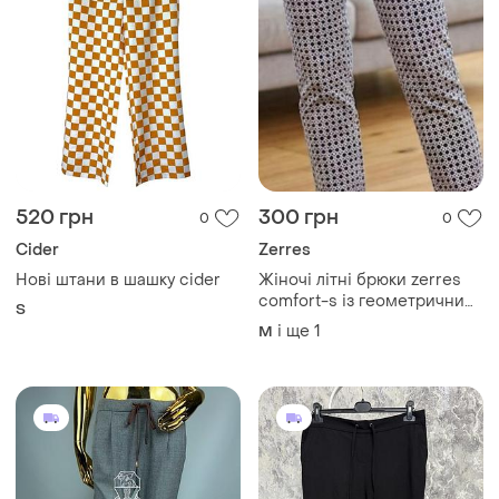
520 грн
300 грн
0
0
Cider
Zerres
Нові штани в шашку cider
Жіночі літні брюки zerres
comfort-s із геометричним
S
принтом /28
і ще
1
M