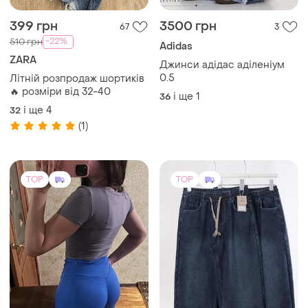
399 грн
3500 грн
67
3
-22%
510 грн
Adidas
ZARA
Джинси адідас аділеніум
0.5
Літній розпродаж шортиків
🔥 розміри від 32-40
і ще
1
36
і ще
4
32
(1)
TOP
TOP