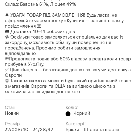
Склад: Бавовна 51%, Ліоцел 49%
🔔 УВАГА! ТОВАР ПІД ЗАМОВЛЕННЯ! Будь ласка, не
оформлюйте через кнопку «Купити» — напишіть нам у
повідомлення 💌
🚚 Доставка: 10–14 робочих днів
🔁 Оскільки товар замовляється спеціально для вас із
закордону, можливість обміну чи повернення не
передбачена. Просимо робити замовлення
відповідально.
💸Предоплата повна або 50% відразу, а решта коли товар
прибуде в Україну.
✅ Ціна кінцева — без жодних доплат за вагу чи доставку з
Європи
🛒 Також можемо замовити будь-який оригінальний товар
з магазинів Європи та США за вигідною ціною та з
максимально швидкою доставкою.
Стан:
Колір:
Новий
Чорний
Розмір:
Категорії:
32/XXS/40
34/XS/42
Брюки
Штани та шорти