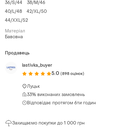
36/S/44
38/M/46
40/L/48
42/XL/50
44/XXL/52
Матеріал
Бавовна
Продавець
lastivka_buyer
5.0
(898 оцінок)
Луцьк
33% виконаних замовлень
Відповідає протягом 6ти годин
Захищаємо покупки до 1 000 грн