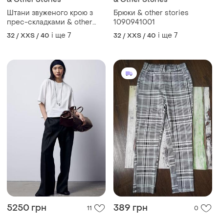
Штани звуженого крою з
Брюки & other stories
прес-складками & other
1090941001
stories 1255787003
і ще
7
і ще
7
32 / XXS / 40
32 / XXS / 40
5250 грн
389 грн
11
0