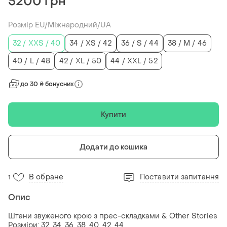
5200 грн
Розмір EU/Міжнародний/UA
32 / XXS / 40
34 / XS / 42
36 / S / 44
38 / M / 46
40 / L / 48
42 / XL / 50
44 / XXL / 52
до 30 ₴ бонусних
Купити
Додати до кошика
В обране
Поставити запитання
1
Опис
Штани звуженого крою з прес-складками & Other Stories
Розміри: 32, 34, 36, 38, 40, 42, 44