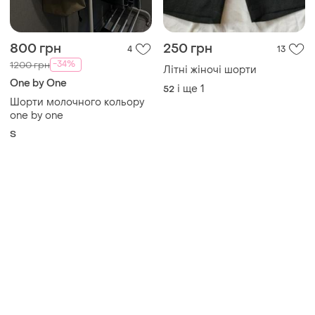
800 грн
250 грн
4
13
-34%
1200 грн
Літні жіночі шорти
One by One
і ще
1
52
Шорти молочного кольору
one by one
S