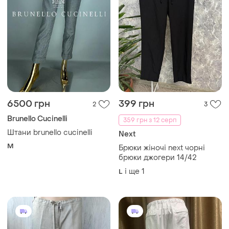
6500 грн
399 грн
2
3
Brunello Cucinelli
359 грн з 12 серп
Штани brunello cucinelli
Next
M
Брюки жіночі next чорні
брюки джогери 14/42
і ще
1
L