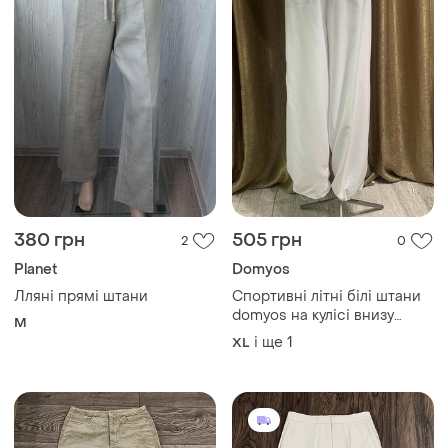
380 грн
505 грн
2
0
Planet
Domyos
Лляні прямі штани
Спортивні літні білі штани
domyos на кулісі внизу
M
розмір 44/ xl -2xl
і ще
1
XL