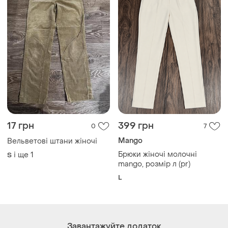
17 грн
399 грн
0
7
Mango
Вельветові штани жіночі
Брюки жіночі молочні
і ще
1
S
mango, розмір л (pr)
L
Завантажуйте додаток