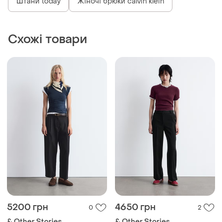
Штани today
Жіночі брюки calvin klein
Схожі товари
5200 грн
4650 грн
0
2
& Other Stories
& Other Stories