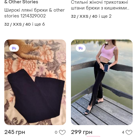
& Other Stories
Стильні жіночі трикотажні
штани брюки з кишенями
Широкі лляні брюки & other
завуженого крою
stories 1214329002
і ще
2
32 / XXS / 40
і ще
6
32 / XXS / 40
245 грн
299 грн
0
4