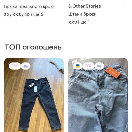
& Other Stories
Брюки ідеального крою
Штани брюки
і ще
5
32 / XXS / 40
і ще
1
XХS
ТОП оголошень
TOP
TOP