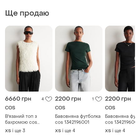
Ще продаю
6660 грн
2200 грн
2200 грн
4
1
COS
COS
COS
В'язаний топ з
Бавовняна футболка
Бавовняна фут
бахромою cos
cos 1342196001
cos 1342196001
1327976001
і ще
3
і ще
4
і ще
4
ХS
ХS
ХS