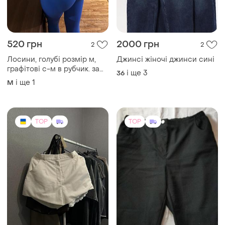
520 грн
2000 грн
2
2
Лосини, голубі розмір м,
Джинсі жіночі джинси сині
графітові с-м в рубчик. за
і ще
3
36
дві пари 520
і ще
1
M
TOP
TOP