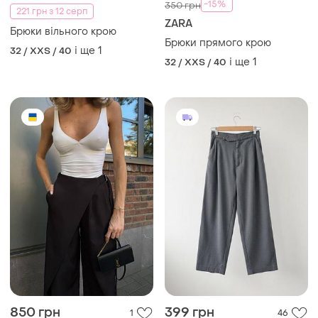
-15%
350 грн
221 грн з 12 серп
ZARA
Брюки вільного крою
Брюки прямого крою
і ще
1
32 / XXS / 40
і ще
1
32 / XXS / 40
850 грн
399 грн
1
46