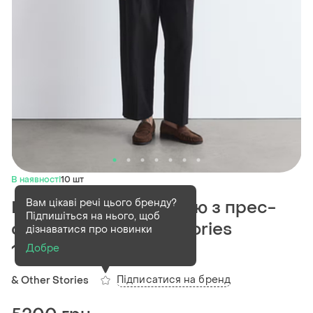
В наявності
10 шт
Вам цікаві речі цього бренду?
Штани звуженого крою з прес-
Підпишіться на нього, щоб
складками & other stories
дізнаватися про новинки
1255787004
Добре
Підписатися на бренд
& Other Stories