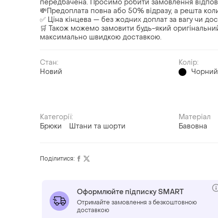
передбачена. Просимо робити замовлення відпов
💸Предоплата повна або 50% відразу, а решта коли
✅ Ціна кінцева — без жодних доплат за вагу чи до
🛒 Також можемо замовити будь-який оригінальний
максимально швидкою доставкою.
Стан:
Колір:
Новий
Чорни
Категорії:
Матеріал
Брюки
Штани та шорти
Бавовна
Поділитися:
Оформлюйте підписку SMART
Отримайте замовлення з безкоштовною
доставкою