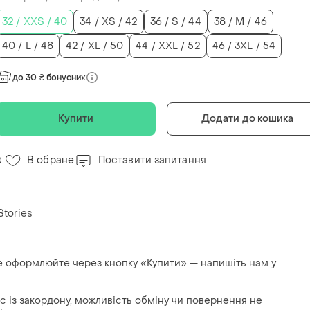
32 / XXS / 40
34 / XS / 42
36 / S / 44
38 / M / 46
40 / L / 48
42 / XL / 50
44 / XXL / 52
46 / 3XL / 54
до 30 ₴ бонусних
Купити
Додати до кошика
В обране
Поставити запитання
0
Stories
е оформлюйте через кнопку «Купити» — напишіть нам у
с із закордону, можливість обміну чи повернення не