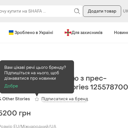
Додати товар
Зроблено в Україні
Для захисників
Новин
В наявності
10 шт
Вам цікаві речі цього бренду?
Підпишіться на нього, щоб
Штани звуженого крою з прес-
дізнаватися про новинки
складками & other stories 12557870
Добре
Підписатися на бренд
& Other Stories
5200 грн
Розмір EU/Міжнародний/UA