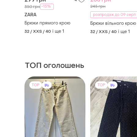
ТОП оголошень
TOP
TOP
854 грн
500 грн
6
899 грн
-10%
550 грн
ZARA
розпродаж до 09 серп