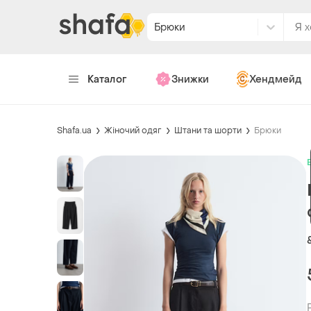
Брюки
Каталог
Знижки
Хендмейд
Shafa.ua
Жіночий одяг
Штани та шорти
Брюки