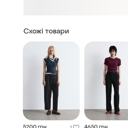
5200 грн
4650 грн
1
& Other Stories
& Other Stories
Штани звуженого крою з
Брюки & other storie
прес-складками & other
1090941001
stories 1255787004
і ще
6
і ще
7
32 / XXS / 40
32 / XXS / 40