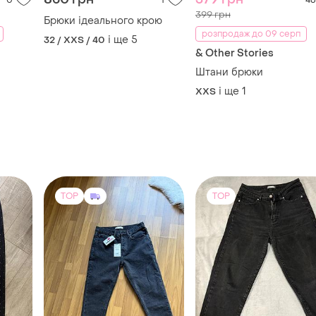
TOP
TOP
750 грн
180 грн
3
0
0
-28%
250 грн
ZARA
Жіночі джинси
Джинси жіночі чорні, нові