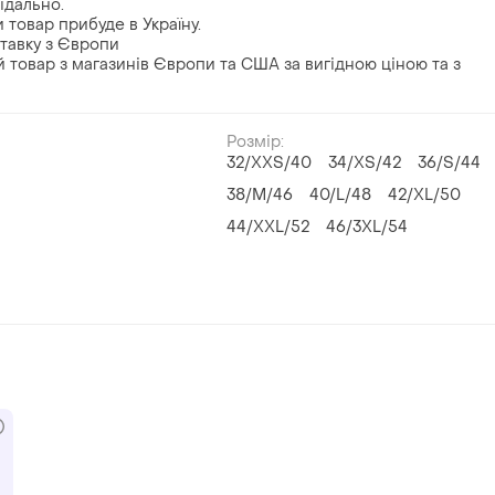
ідально.
 товар прибуде в Україну.
ставку з Європи
 товар з магазинів Європи та США за вигідною ціною та з
Розмір:
й
32/XXS/40
34/XS/42
36/S/44
38/M/46
40/L/48
42/XL/50
44/XXL/52
46/3XL/54