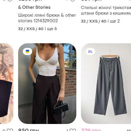
850 грн
379 грн
0
1
46
399 грн
Брюки ідеального крою
розпродаж до 09 серп
і ще
5
32 / XXS / 40
& Other Stories
Штани брюки
і ще
1
XХS