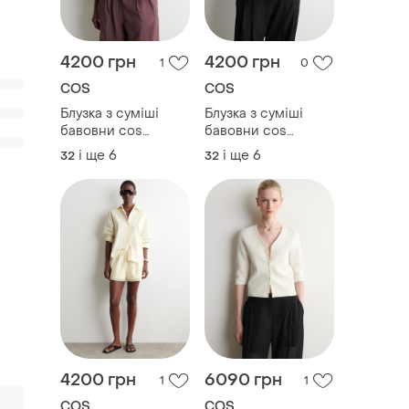
4200 грн
4200 грн
1
0
COS
COS
Блузка з суміші
Блузка з суміші
бавовни cos
бавовни cos
1341749001
1341749001
і ще
6
і ще
6
32
32
4200 грн
6090 грн
1
1
COS
COS