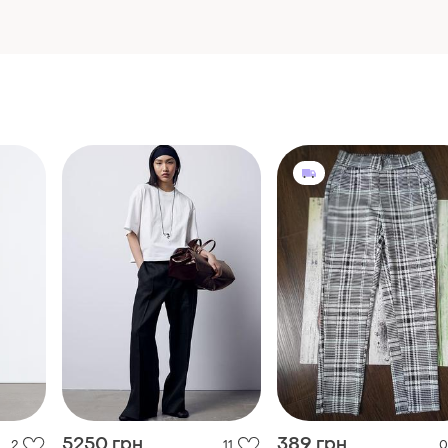
5250 грн
389 грн
2
11
0
& Other Stories
Стильні жіночі трикота
штани брюки з кишеня
s
Широкі лляні брюки & other
завуженого крою
stories 1214329002
і ще
2
32 / XXS / 40
і ще
6
32 / XXS / 40