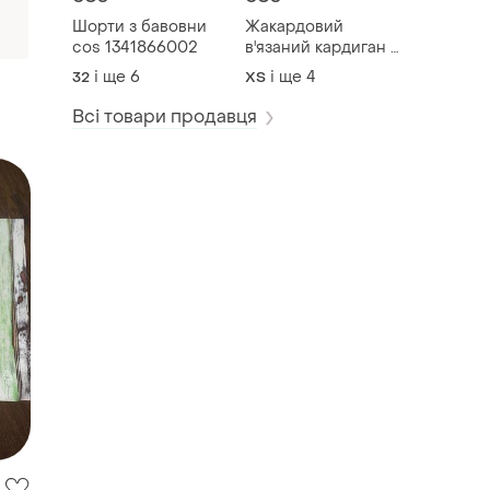
Шорти з бавовни
Жакардовий
cos 1341866002
в'язаний кардиган з
бавовни cos
і ще
6
і ще
4
32
ХS
1347643001
Всі товари продавця
жні
ми