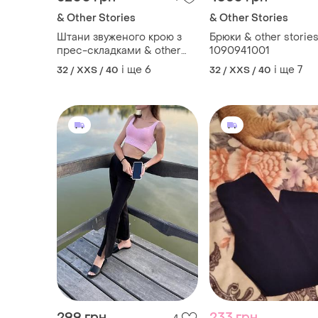
299 грн
233 грн
4
245 грн
-15%
350 грн
ZARA
розпродаж до 09 серп
Брюки прямого крою
Брюки вільного крою
і ще
1
32 / XXS / 40
і ще
1
32 / XXS / 40