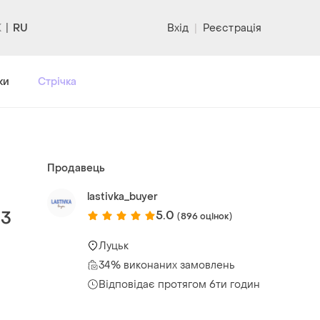
RU
Вхід
|
Реєстрація
ки
Стрічка
Продавець
lastivka_buyer
03
5.0
(896 оцінок)
Луцьк
34% виконаних замовлень
Відповідає протягом 6ти годин