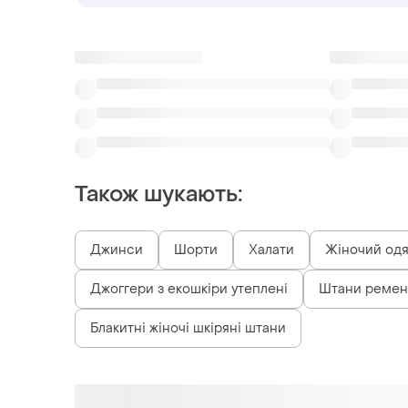
Також шукають:
Джинси
Шорти
Халати
Жіночий одяг
Джоггери з екошкіри утеплені
Штани ремен
Блакитні жіночі шкіряні штани
Схожі товари