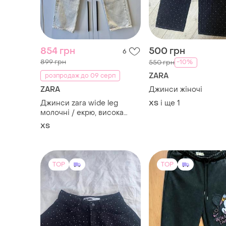
ZARA
Джинси жіночі
Джинси zara wide leg
і ще
1
XS
молочні / екрю, висока
посадка, eur 34 (xs)
XS
TOP
TOP
800 грн
1300 грн
1