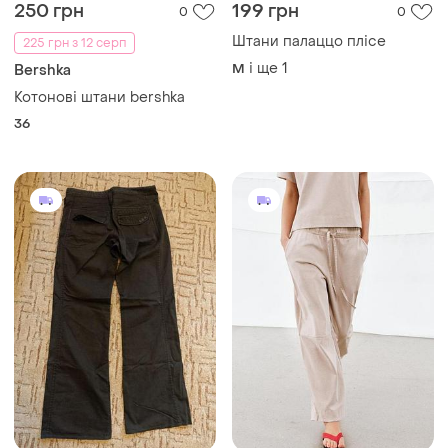
250 грн
199 грн
0
0
Штани палаццо плісе
225 грн з 12 серп
і ще
1
M
Bershka
Котонові штани bershka
36