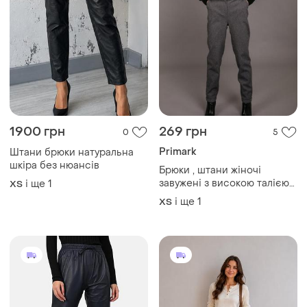
1900 грн
269 грн
0
5
Primark
Штани брюки натуральна
шкіра без нюансів
Брюки , штани жіночі
завужені з високою талією
і ще
1
ХS
primark
і ще
1
ХS