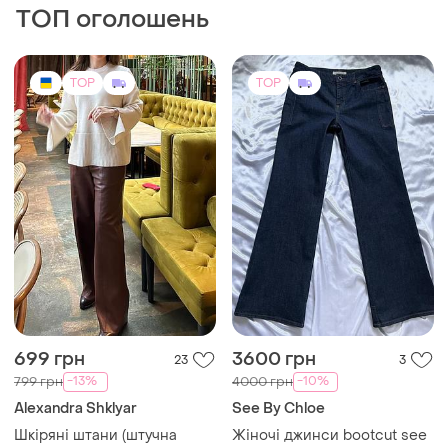
ТОП оголошень
TOP
TOP
699 грн
3600 грн
23
3
-13%
-10%
799 грн
4000 грн
Alexandra Shklyar
See By Chloe
Шкіряні штани (штучна
Жіночі джинси bootcut see