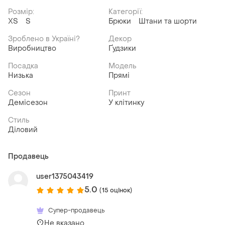
Розмір:
Категорії:
ХS
S
Брюки
Штани та шорти
Зроблено в Україні?
Декор
Виробництво
Ґудзики
Посадка
Модель
Низька
Прямі
Сезон
Принт
Демісезон
У клітинку
Стиль
Діловий
Продавець
user1375043419
5.0
(15 оцінок)
Супер-продавець
Не вказано