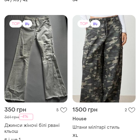
TOP
TOP
350 грн
1500 грн
5
2
-4%
361 грн
House
Джинси жіночі білі рвані
Штани мілітарі стиль
кльош
XL
і ще
1
S