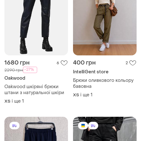
1680 грн
400 грн
6
2
-27%
2290 грн
IntelliGent store
Oakwood
Брюки оливкового кольору
бавовна
Oakwood шкіряні брюки
штани з натуральної шкіри
і ще
1
ХS
і ще
1
ХS