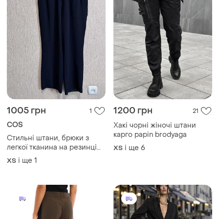
1005 грн
1200 грн
1
21
COS
Хакі чорні жіночі штани
карго papin brodyaga
Стильні штани, брюки з
легкої тканина на резинці
і ще
6
ХS
та щ боковими карманами
і ще
1
ХS
cos