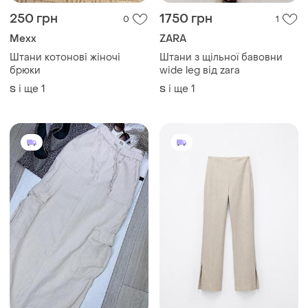
250 грн
1750 грн
0
1
Mexx
ZARA
Штани котонові жіночі
Штани з щільної бавовни
брюки
wide leg від zara
і ще
1
і ще
1
S
S