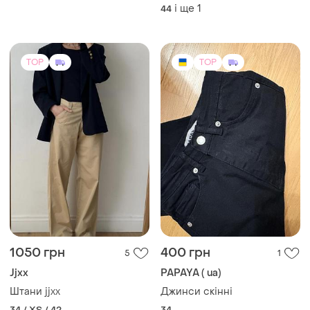
і ще
1
44
TOP
TOP
1050 грн
400 грн
5
1
Jjxx
PAPAYA ( ua)
Штани jjxx
Джинси скінні
34 / XS / 42
34