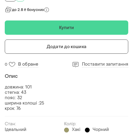
до 2.8 ₴ бонусних
Купити
Додати до кошика
В обране
Поставити запитання
0
Опис
довжина: 101
стегна: 43
пояс: 32
ширина колоші :25
крок: 76
Стан:
Колір:
Ідеальний
Хакі
Чорний