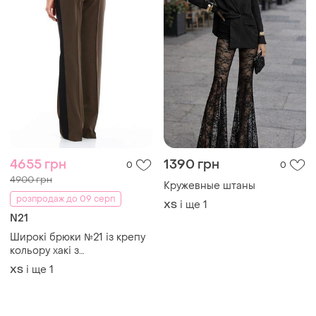
4655 грн
1390 грн
0
0
4900 грн
Кружевные штаны
розпродаж до 09 серп
і ще
1
ХS
N21
Широкі брюки №21 із крепу
кольору хакі з
контрастними лампасами,
і ще
1
ХS
xs/s