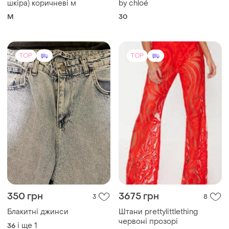
шкіра) коричневі м
by chloé
M
30
TOP
TOP
350 грн
3675 грн
3
8
Блакитні джинси
Штани prettylittlething
червоні прозорі
і ще
1
36