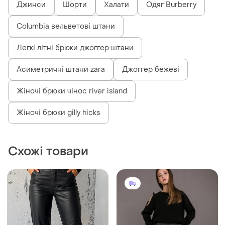
Джинси
Шорти
Халати
Одяг Burberry
Columbia вельветові штани
Легкі літні брюки джоггер штани
Асиметричні штани zara
Джоггер бежеві
Жіночі брюки чінос river island
Жіночі брюки gilly hicks
Схожі товари