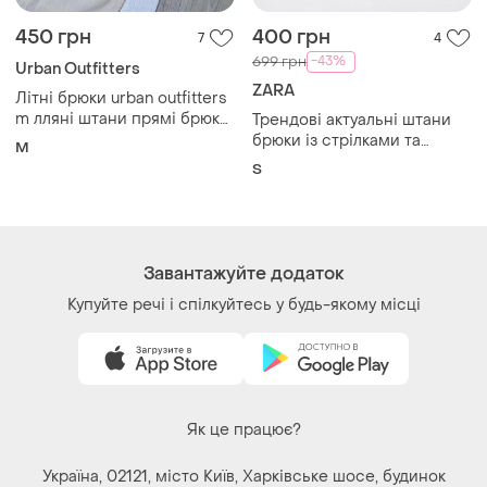
450 грн
400 грн
7
4
-43%
699 грн
Urban Outfitters
ZARA
Літні брюки urban outfitters
m лляні штани прямі брюки
Трендові актуальні штани
з льону брюки карго з
брюки із стрілками та
M
накладними кишенями на
розрізами zara uk 8 s 36 🔥
S
високий зріст
🔥🔥
Завантажуйте додаток
Купуйте речі і спілкуйтесь у будь-якому місці
Як це працює?
Україна, 02121, місто Київ, Харківське шосе, будинок