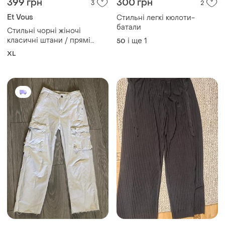
399 грн
300 грн
3
2
Et Vous
Стильні легкі кюлоти-
батали
Стильні чорні жіночі
класичні штани / прямі
і ще
1
50
брюки et vous
XL