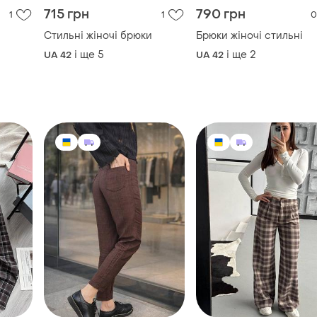
715 грн
790 грн
1
1
0
Стильні жіночі брюки
Брюки жіночі стильні
і ще
5
і ще
2
UA 42
UA 42