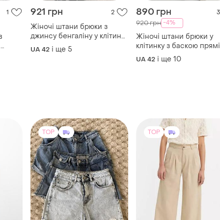
921 грн
890 грн
1
2
3
-4%
920 грн
Жіночі штани брюки з
джинсу бенгаліну у клітинку
в
Жіночі штани брюки у
шоколадного кольору
і
клітинку з баскою прямі
і ще
5
UA 42
олад
шоколад коричневі
і ще
10
UA 42
TOP
TOP