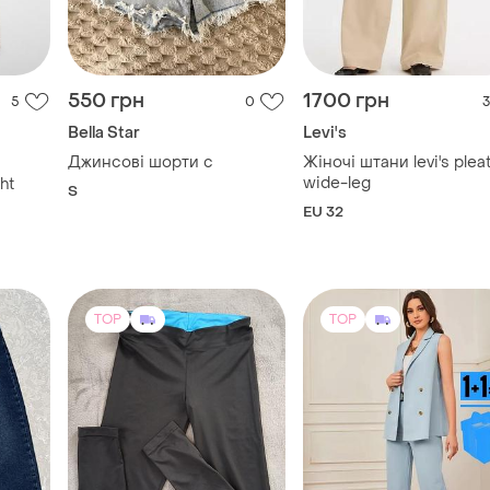
550 грн
1700 грн
5
0
3
Bella Star
Levi's
Джинсові шорти с
Жіночі штани levi's plea
wide-leg
ht
S
EU 32
TOP
TOP