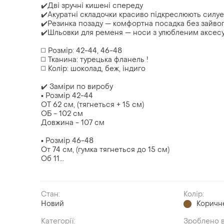
✔️Дві зручні кишені спереду
✔️Акуратні складочки красиво підкреслюють силуе
✔️Резинка позаду — комфортна посадка без зайвог
✔️Шльовки для ременя — носи з улюбленим аксес
◻️ Розмір: 42-44, 46-48
◻️ Тканина: турецька фланель !
◻️ Колір: шоколад, беж, індиго
✔️ Заміри по виробу
▪️ Розмір 42-44
ОТ 62 см, (тягнеться + 15 см)
ОБ - 102 см
Довжина - 107 см
▪️ Розмір 46-48
От 74 см, (гумка тягнеться до 15 см)
Об 11...
Стан:
Колір:
Новий
Коричн
Категорії:
Зроблено в