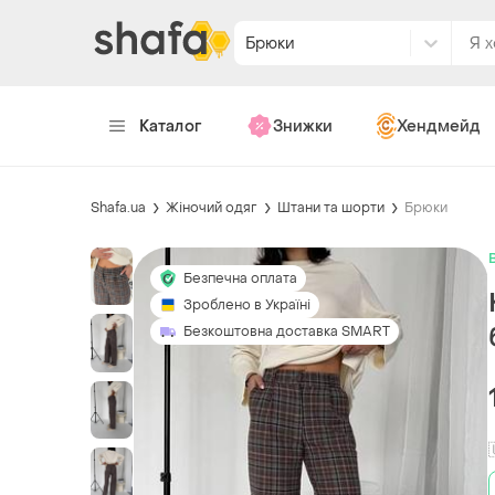
Брюки
Каталог
Знижки
Хендмейд
Shafa.ua
Жіночий одяг
Штани та шорти
Брюки
Безпечна оплата
Зроблено в Україні
Безкоштовна доставка SMART