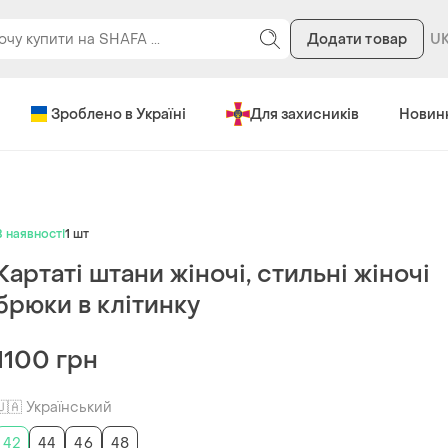
Додати товар
Зроблено в Україні
Для захисників
Новин
В наявності
1 шт
Картаті штани жіночі, стильні жіночі
брюки в клітинку
1100 грн
🇺🇦 Український
42
44
46
48