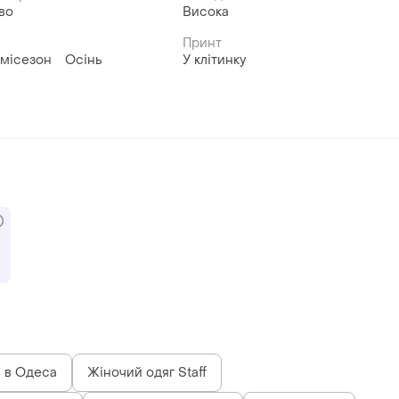
во
Висока
Принт
місезон
Осінь
У клітинку
 в Одеса
Жіночий одяг Staff