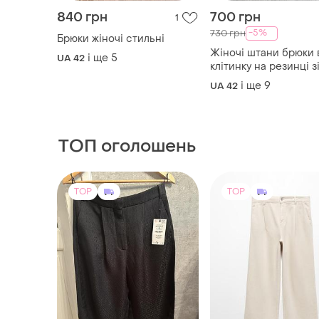
840 грн
700 грн
1
-5%
730 грн
Брюки жіночі стильні
Жіночі штани брюки 
і ще
5
UA 42
клітинку на резинці з
шнурком бежеві шок
і ще
9
UA 42
ТОП оголошень
TOP
TOP