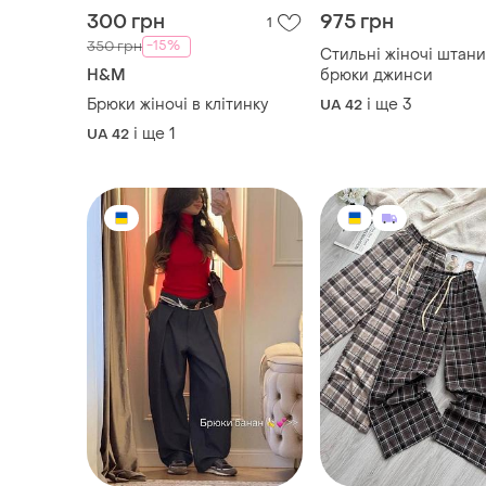
300 грн
975 грн
1
-15%
350 грн
Стильні жіночі штани
H&M
брюки джинси
Брюки жіночі в клітинку
і ще
3
UA 42
і ще
1
UA 42