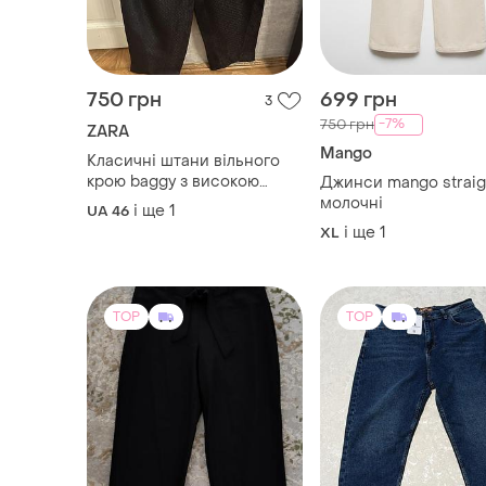
750 грн
699 грн
3
-7%
750 грн
ZARA
Mango
Класичні штани вільного
крою baggy з високою
Джинси mango straig
посадкою та глибокими
молочні
і ще
1
UA 46
защіпами спереду
і ще
1
XL
TOP
TOP