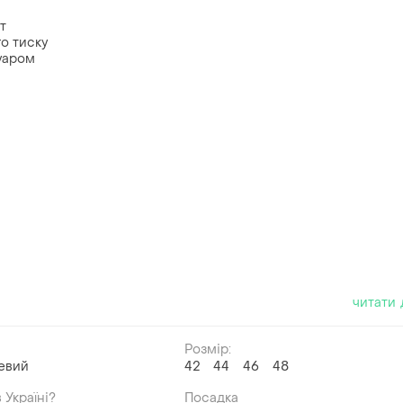
т
о тиску
уаром
читати 
Розмір:
евий
42
44
46
48
 Україні?
Посадка