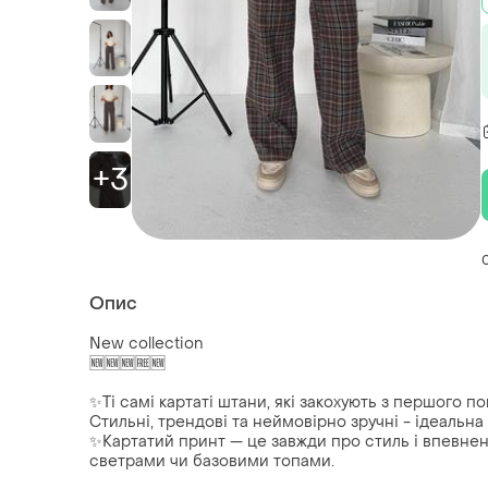
+3
Опис
New collection
🆕🆕🆕🆓🆕
✨Ті самі картаті штани, які закохують з першого по
Стильні, трендові та неймовірно зручні - ідеальна
✨Картатий принт — це завжди про стиль і впевнен
светрами чи базовими топами.