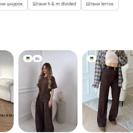
ани шнурок
Штани h & m divided
Штани lerros