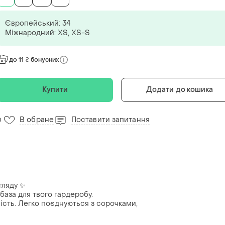
Європейський: 34
Міжнародний: ХS, XS-S
до 11 ₴ бонусних
Купити
Додати до кошика
В обране
Поставити запитання
0
гляду ✨
 база для твого гардеробу.
ість. Легко поєднуються з сорочками,