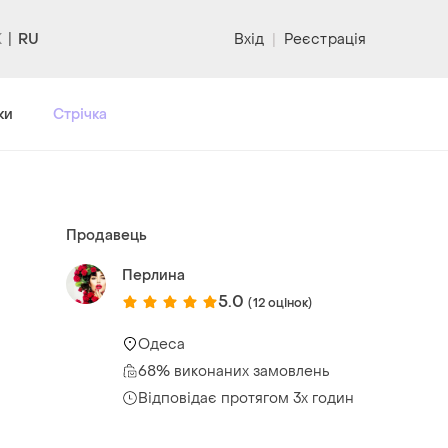
RU
Вхід
|
Реєстрація
ки
Стрічка
Продавець
Перлина
5.0
(12 оцінок)
Одеса
68% виконаних замовлень
Відповідає протягом 3х годин