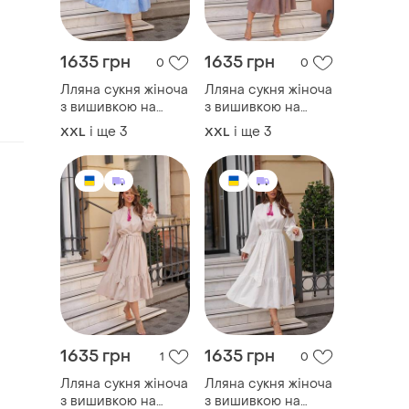
1635 грн
1635 грн
0
0
Лляна сукня жіноча
Лляна сукня жіноча
з вишивкою на
з вишивкою на
рукавах, плаття міді
рукавах, плаття міді
і ще
3
і ще
3
XXL
XXL
з об’ємними
з об’ємними
рукавами
рукавами
1635 грн
1635 грн
1
0
Лляна сукня жіноча
Лляна сукня жіноча
з вишивкою на
з вишивкою на