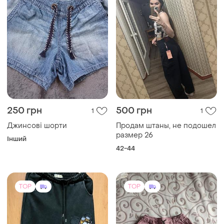
250 грн
500 грн
1
1
Джинсові шорти
Продам штаны, не подошел
размер 26
Інший
42-44
TOP
TOP