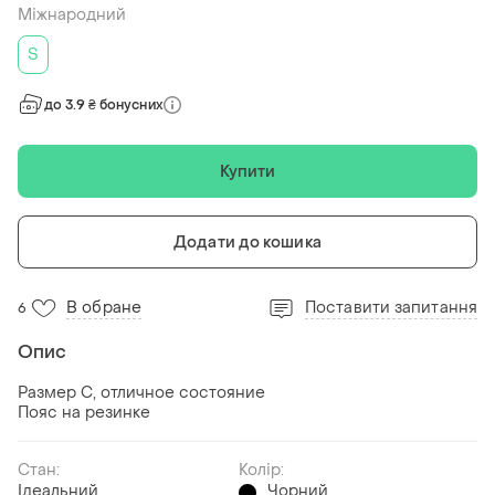
Міжнародний
S
до 3.9 ₴ бонусних
Купити
Додати до кошика
В обране
Поставити запитання
6
Опис
Размер С, отличное состояние
Пояс на резинке
Стан:
Колір:
Ідеальний
Чорний