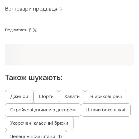
Всі товари продавця
Поділитися:
Оформлюйте підписку SMART
Отримайте замовлення з безкоштовною
доставкою
Також шукають:
Джинси
Шорти
Халати
Військові речі
Стрейчові джинси з декором
Штани бохо лляні
Укорочені класичні брюки