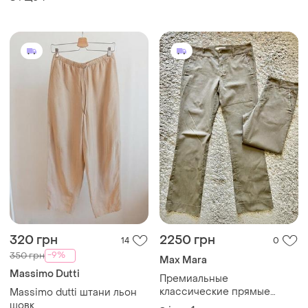
і ще
1
50
і ще
1
S
320 грн
2250 грн
14
0
-9%
350 грн
Max Mara
Massimo Dutti
Премиальные
классические прямые
Massimo dutti штани льон