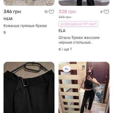
346 грн
328 грн
12
6
345 грн
H&M
розпродаж до 09 серп
Кожаные прямые брюки
ELA
S
Штаны брюки женские
черные стильные
элегантные прямые
і ще
1
S