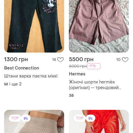
1300 грн
5500 грн
14
10
-9%
6000 грн
Best Connection
Hermes
Штани варка паєтка міккі
Жіночі шорти hermès
і ще
2
M
(оригінал) — трендовий
utility style 38 розмір
38
TOP
TOP