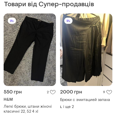
Товари від Супер-продавців
550 грн
2000 грн
2
9
H&M
Брюки с эмитацией запаха
Легкі брюки, штани жіночі
і ще
2
L
класичні 22, 52 4 xl