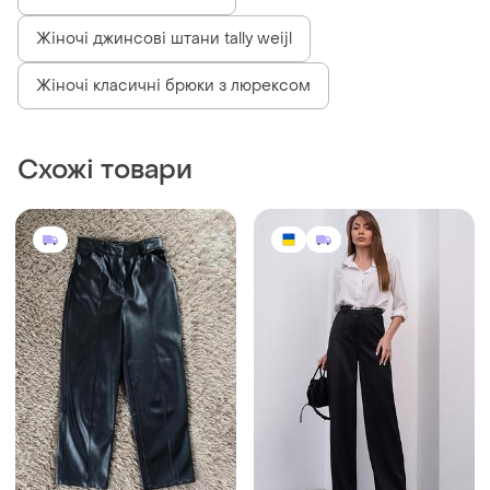
Зелені жіночі штани ltb
Жіночі джинсові штани tally weijl
Жіночі класичні брюки з люрексом
Схожі товари