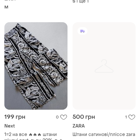
хлопковые брюки, штаны
шовк
і ще
1
S
чинос итальянский бренд
M
maxmara оригинал размер
s,м
199 грн
500 грн
0
1
Next
ZARA
1=2 на все 🔥🔥🔥 штани
Штани сатинові/пліссе zara