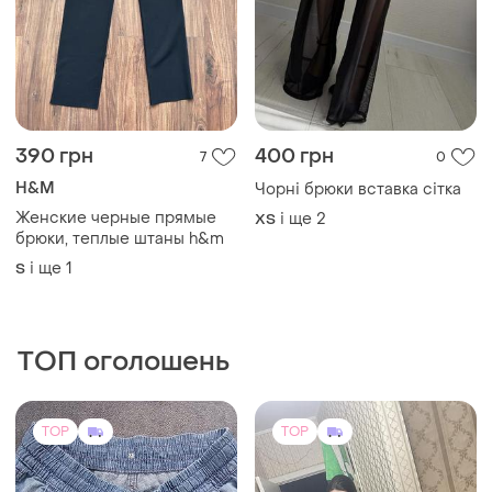
390 грн
400 грн
7
0
H&M
Чорні брюки вставка сітка
Женские черные прямые
і ще
2
ХS
брюки, теплые штаны h&m
і ще
1
S
ТОП оголошень
TOP
TOP