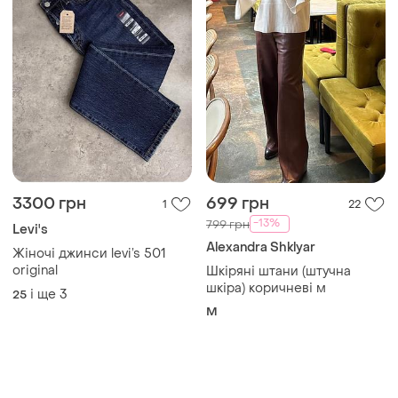
3300 грн
699 грн
1
22
-13%
799 грн
Levi's
Alexandra Shklyar
Жіночі джинси levi’s 501
original
Шкіряні штани (штучна
шкіра) коричневі м
і ще
3
25
M