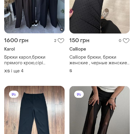
1600 грн
150 грн
2
0
Karol
Calliope
Брюки карол,брюки
Calliope брюки, брюки
прямого крою,сірі
женские , черные женские
брюки,шоколадні
брюки, офисные брюки
і ще
4
S
ХS
брюки,чорні брюки