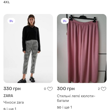
4XL
330 грн
300 грн
0
2
ZARA
Стильні легкі кюлоти-
батали
Чіноси zara