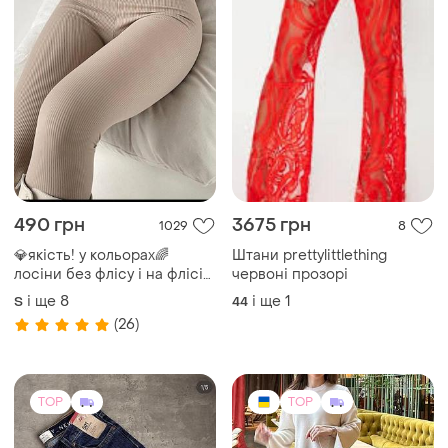
490 грн
3675 грн
1029
8
💎якість! у кольорах🌈
Штани prettylittlething
лосіни без флісу і на флісі
червоні прозорі
легінси штани жіночі у
і ще
8
і ще
1
S
44
рубчик 7169 7172
(26)
TOP
TOP