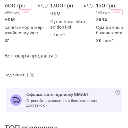
600 грн
1300 грн
150 грн
5
4
-14%
-22%
690 грн
190 грн
H&M
H&M
ZARA
Сукня максі h&m
edition l-xl
Балетки чорні мері
Сукня з вишив
джейн mary jane
бавовна zara
і ще
1
L
h&m 37р
37
і ще
1
ХS
Всі товари продавця
Поділитися:
Оформлюйте підписку SMART
Отримайте замовлення з безкоштовною
доставкою