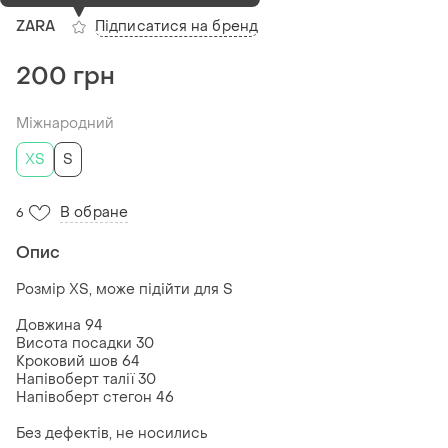
Підписатися на бренд
ZARA
200 грн
Міжнародний
ХS
S
В обране
6
Опис
Розмір XS, може підійти для S
Довжина 94
Висота посадки 30
Кроковий шов 64
Напівоберт талії 30
Напівоберт стегон 46
Без дефектів, не носились