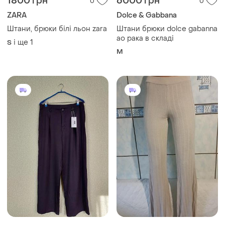
1800 грн
6000 грн
0
0
ZARA
Dolce & Gabbana
Штани, брюки білі льон zara
Штани брюки dolce gabanna
aо рака в складі
і ще
1
S
M