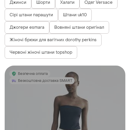
Джинси
Шорти
Халати
Одяг Versace
Сірі штани парашути
Штани uk10
Джогери esmara
Вовняні штани оригінал
Жіночі брюки для вагітних dorothy perkins
Червоні жіночі штани topshop
Безпечна оплата
Безкоштовна доставка SMART