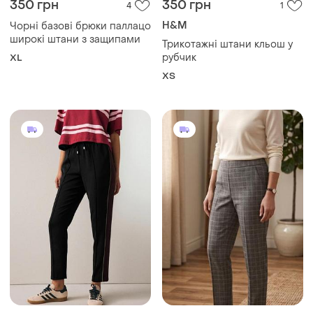
350 грн
350 грн
4
1
H&M
Чорні базові брюки паллацо
широкі штани з защипами
Трикотажні штани кльош у
рубчик
XL
ХS