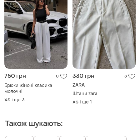
750 грн
330 грн
0
8
ZARA
Брюки жіночі класика
молочні
Штани zara
і ще
3
ХS
і ще
1
ХS
Також шукають: