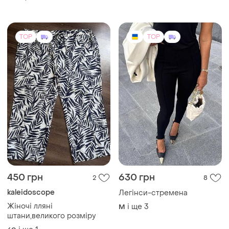
преміум бренд 28 / m 29 /
m
TOP
TOP
450 грн
630 грн
2
8
kaleidoscope
Легінси-стремена
Жіночі лляні
і ще
3
M
штани,великого розміру