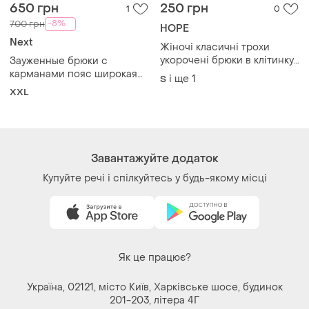
650 грн
250 грн
1
0
-8%
700 грн
HOPE
Next
Жіночі класичні трохи
укорочені брюки в клітинку
Зауженные брюки с
hope collection (made in
карманами пояс широкая
і ще
1
S
italy) /26
резинка next
XXL
Завантажуйте додаток
Купуйте речі і спілкуйтесь у будь-якому місці
Як це працює?
Україна, 02121, місто Київ, Харківське шосе, будинок
201-203, літера 4Г