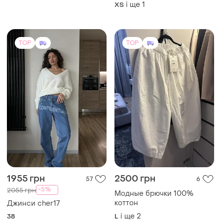
і ще
1
XS
TOP
TOP
1955 грн
2500 грн
57
6
-5%
2055 грн
Модные брючки 100%
коттон
Джинси cher17
і ще
2
38
L