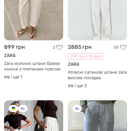
899 грн
2885 грн
2
55
ZARA
2741 грн з 12 серп
Zara молочні штани брюки
ZARA
чіноси з плетеним поясом
Атласні сатинові штани zara
і ще
1
ХS
висока посадка
і ще
2
ХS