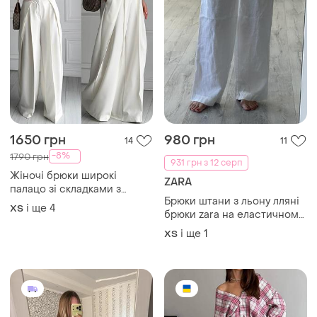
1650 грн
980 грн
14
11
-8%
1790 грн
931 грн з 12 серп
Жіночі брюки широкі
ZARA
палацо зі складками з
Брюки штани з льону лляні
високою посадкою молочні
і ще
4
ХS
брюки zara на еластичному
3 кольори
поясі
і ще
1
ХS