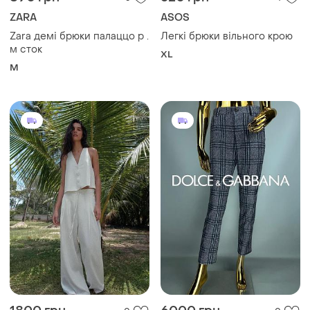
ZARA
ASOS
Zara демі брюки палаццо р .
Легкі брюки вільного крою
м сток
XL
M