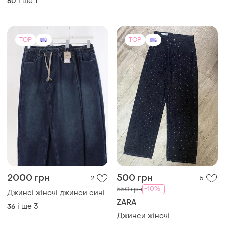
і ще
1
60
TOP
TOP
2000 грн
500 грн
2
5
-10%
550 грн
Джинсі жіночі джинси сині
ZARA
і ще
3
36
Джинси жіночі