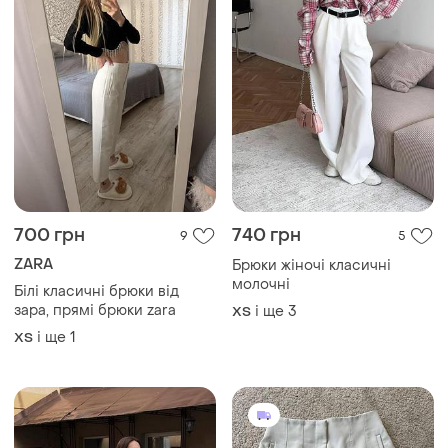
700 грн
740 грн
9
5
ZARA
Брюки жіночі класичні
молочні
Білі класичні брюки від
зара, прямі брюки zara
і ще
3
ХS
і ще
1
ХS