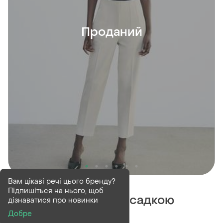
Проданий
Проданий
Вам цікаві речі цього бренду?
Підпишіться на нього, щоб
Штани з високою посадкою
дізнаватися про новинки
молочні zara
Добре