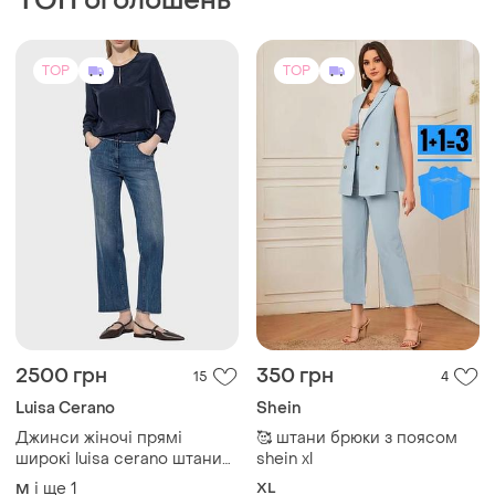
ТОП оголошень
TOP
TOP
2500 грн
350 грн
15
4
Luisa Cerano
Shein
Джинси жіночі прямі
🥰 штани брюки з поясом
широкі luisa cerano штани
shein xl
джинсові вкорочені
і ще
1
XL
M