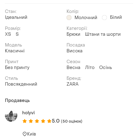
Стан:
Колір:
Ідеальний
Білий
Молочний
Розмір:
Категорії:
ХS
S
Брюки
Штани та шорти
Модель
Посадка
Класичні
Висока
Принт
Сезон
Без принту
Весна
Літо
Осінь
Стиль
Бренд:
Повсякденний
ZARA
Продавець
holyvi
5.0
(50 оцінок)
Київ