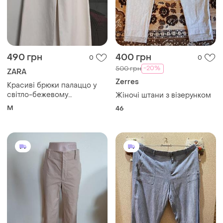
490 грн
400 грн
0
0
-20%
500 грн
ZARA
Zerres
Красиві брюки палаццо у
світло-бежевому
Жіночі штани з візерунком
(молочному) кольорі від
M
46
zara🤍💛