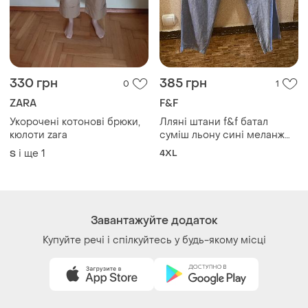
330 грн
385 грн
0
1
ZARA
F&F
Укорочені котонові брюки,
Лляні штани f&f батал
кюлоти zara
суміш льону сині меланж
розмір 48 (uk 20)
і ще
1
4XL
S
Завантажуйте додаток
Купуйте речі і спілкуйтесь у будь-якому місці