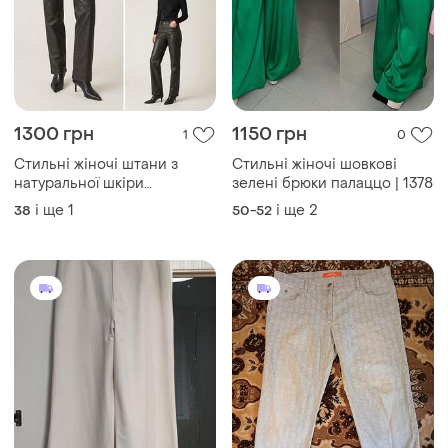
1300 грн
1150 грн
1
0
Стильні жіночі штани з
Стильні жіночі шовкові
натуральної шкіри
зелені брюки палаццо | 1378
насиченого темно-
і ще
1
і ще
2
38
50-52
коричневого відтінку.
модель прямого крою із
середньою посадкою,
застібається на ґудзик і