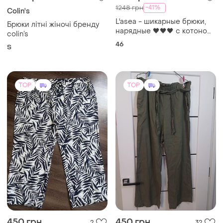
800 грн
748 грн
0
1
-41%
1248 грн
Colin's
L'asea - шикарные брюки,
Брюки літні жіночі бренду
нарядные 🖤🖤🖤 с котоном,
colin’s
шифоном, турция 🖤🖤🖤
46
S
TOP
TOP