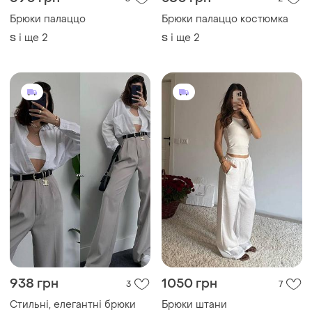
690 грн
580 грн
0
2
Брюки палаццо
Брюки палаццо костюмка
і ще
2
і ще
2
S
S
938 грн
1050 грн
3
7