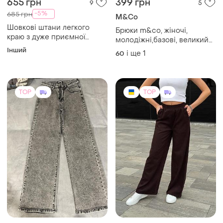
655 грн
399 грн
9
5
-5%
685 грн
M&Co
Шовкові штани легкого
Брюки m&co, жіночі,
краю з дуже приємної
молодіжні,базові, великий
тканини
розмір плюс- 60-62,
Інший
і ще
1
60
резинці, віскоза, льон, 🍫
шоколад.
TOP
TOP