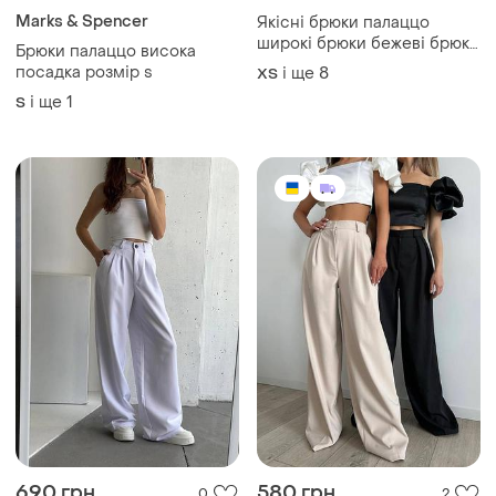
380 грн
819 грн
3
21
Marks & Spencer
Якісні брюки палаццо
широкі брюки бежеві брюки
Брюки палаццо висока
палаццо білі брюки палаццо
посадка розмір s
і ще
8
ХS
і ще
1
S