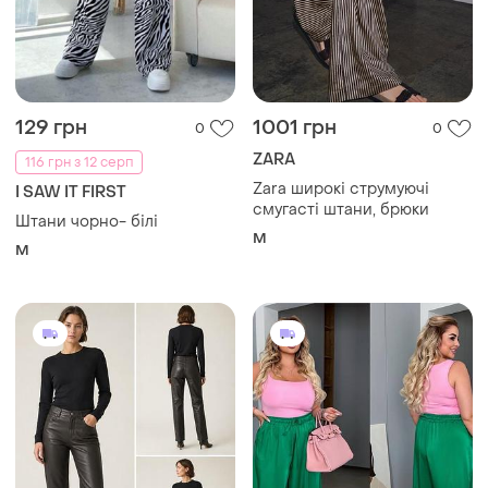
129 грн
1001 грн
0
0
ZARA
116 грн з 12 серп
Zara широкі струмуючі
I SAW IT FIRST
смугасті штани, брюки
Штани чорно- білі
M
M