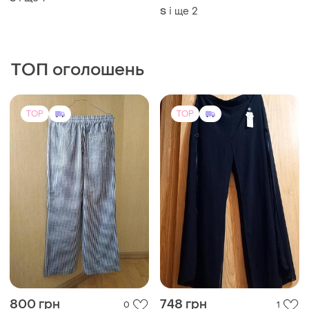
фешн брюки кружевні гіпюр
і ще
1
S
стильні прозорі штани
і ще
2
S
ТОП оголошень
TOP
TOP