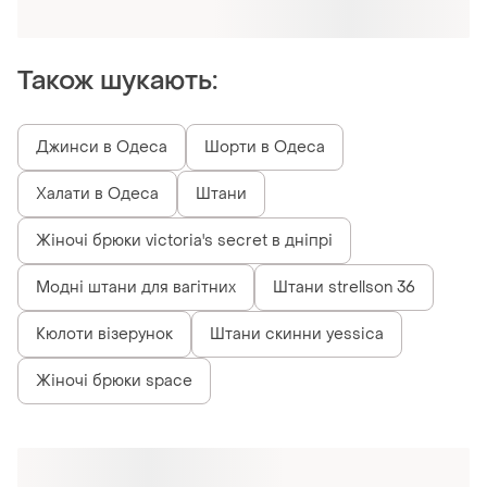
Отримайте замовлення з безкоштовною
доставкою
Також шукають:
Джинси в Одеса
Шорти в Одеса
Халати в Одеса
Штани
Жіночі брюки victoria's secret в дніпрі
Модні штани для вагітних
Штани strellson 36
Кюлоти візерунок
Штани скинни yessica
Жіночі брюки space