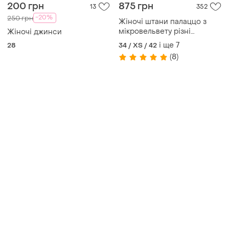
200 грн
875 грн
13
352
-20%
250 грн
Жіночі штани палаццо з
мікровельвету різні
Жіночі джинси
кольори 42-56 xs-4xl
і ще
7
28
34 / XS / 42
(8)