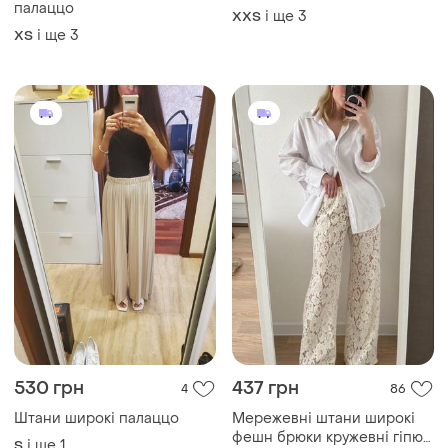
Стильні, елегантні брюки
Брюки штани
палаццо
і ще
3
XХS
і ще
3
ХS
530 грн
437 грн
4
86
Штани широкі палаццо
Мережевні штани широкі