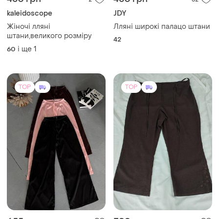
450 грн
450 грн
2
32
kaleidoscope
JDY
Жіночі лляні
Лляні широкі палацо штани
штани,великого розміру
42
і ще
1
60
TOP
TOP