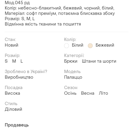
Мод.045 рд
Колір: небесно-блакитний, бежевий, чорний, білий,
Матеріал: софт преміум, потаємна блискавка збоку
Розмір: S, M, L
Відмінна якість тканини та пошиття
Стан:
Колір:
Новий
Білий
Бежевий
Розмір:
Категорії:
S
M
L
Брюки
Штани та шорти
Зроблено в Україні?
Модель
Виробництво
Палаццо
Посадка
Сезон
Висока
Осінь
Весна
Літо
Стиль
Діловий
Продавець